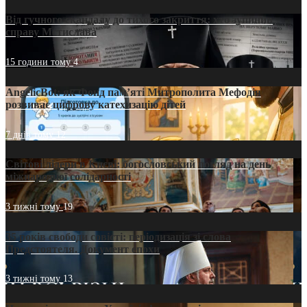
Від гучного скандалу до тихого закриття: хто зупинив
справу Мстислава
15 години тому
4
AngelicBot: як Фонд пам’яті Митрополита Мефодія
розвиває цифрову катехизацію дітей
7 днів тому
12
Світові лідери в Києві: богословський погляд на день
міжнародної солідарності
3 тижні тому
19
35 років свободи совісті: періодизація зі слова
Предстоятеля. Документ епохи
3 тижні тому
13