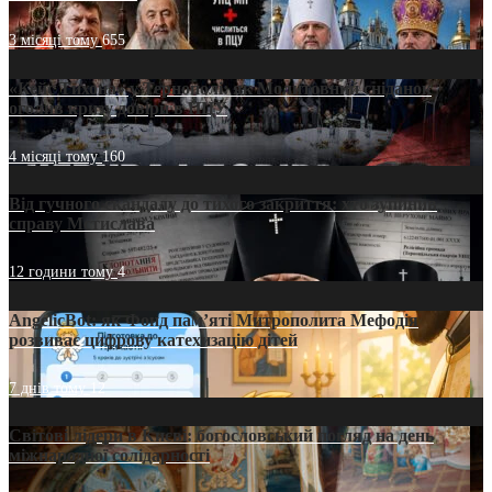
3 місяці тому
655
«Кейс Тихона» у Тернополі: як Молитовний сніданок
оголив кризу довіри в ПЦУ
4 місяці тому
160
Від гучного скандалу до тихого закриття: хто зупинив
справу Мстислава
12 години тому
4
AngelicBot: як Фонд пам’яті Митрополита Мефодія
розвиває цифрову катехизацію дітей
7 днів тому
12
Світові лідери в Києві: богословський погляд на день
міжнародної солідарності