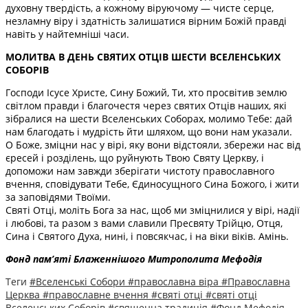
духовну твердість, а кожному віруючому — чисте серце,
незламну віру і здатність залишатися вірним Божій правді
навіть у найтемніші часи.
МОЛИТВА В ДЕНЬ СВЯТИХ ОТЦІВ ШЕСТИ ВСЕЛЕНСЬКИХ
СОБОРІВ
Господи Ісусе Христе, Сину Божий, Ти, хто просвітив землю
світлом правди і благочестя через святих Отців наших, які
зібралися на шести Вселенських Соборах, молимо Тебе: дай
нам благодать і мудрість йти шляхом, що вони нам указали.
О Боже, зміцни нас у вірі, яку вони відстояли, збережи нас від
єресей і розділень, що руйнують Твою Святу Церкву, і
допоможи нам завжди зберігати чистоту православного
вчення, сповідувати Тебе, Єдиносущного Сина Божого, і жити
за заповідями Твоїми.
Святі Отці, моліть Бога за нас, щоб ми зміцнилися у вірі, надії
і любові, та разом з вами славили Пресвяту Трійцю, Отця,
Сина і Святого Духа, нині, і повсякчас, і на віки віків. Амінь.
Фонд пам’яті Блаженнішого Митрополита Мефоді
я
Теги
#Вселенські Собори
#православна віра
#Православна
Церква
#православне вчення
#святі отці
#святі отці
Вселенських Соборів
#священна традиція
#Фонд Мефодія