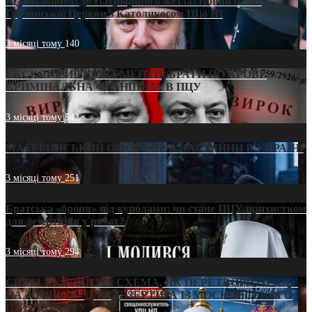
Від віолончелі до Патріаршого жезла: Новий шлях
Грузинської Церкви з Католикосом Шіо III
3 місяці тому
140
ЕКСКЛЮЗИВ (ДОКУМЕНТИ)/БРАТИ ПО КРОВІ:
КРИМІНАЛЬНА ФРАНШИЗА В ПЦУ
3 місяці тому
542
МАТЕРИНСЬКИЙ ОМОРФОР В ЧАС ВІЙНИ В УКРАЇНІ
3 місяці тому
251
Братська «броня» під куполами: чи стане ПЦУ прихистком
для дезертирів у рясах?
3 місяці тому
294
СВЯТІ УХИЛЯНТИ: СХЕМА, ЯК ПЕРЕТВОРИТИ ПЦУ
НА «ОФШОР» ДЛЯ ДЕЗЕРТИРА ІЗ МОСКОВСЬКОГО
ПАТРІАРХАТУ