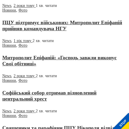
News
,
2 роки тому
1 хв.
читати
Новини
,
Фото
ПЦУ підтримує військових: Митрополит Епіфаній
прийняв командувача НГУ
News
,
1 рік тому
2 хв.
читати
Новини
,
Фото
Митрополит Епіфаній: «Господь завжди виконує
Свої обітниці»
News
,
2 роки тому
2 хв.
читати
Новини
,
Фото
Софійський собор отримав відновлений
центральний хрест
News
,
2 роки тому
2 хв.
читати
Новини
,
Фото
STOP
Священики та парафіяни ПЦУ Нікополя відвідали