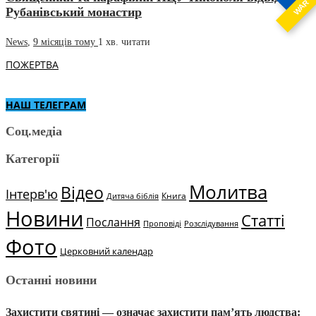
WAR
Рубанівський монастир
News
,
9 місяців тому
1 хв.
читати
ПОЖЕРТВА
НАШ ТЕЛЕГРАМ
Соц.медіа
Категорії
Молитва
Відео
Інтерв'ю
Книга
Дитяча біблія
Новини
Статті
Послання
Проповіді
Розслідування
Фото
Церковний календар
Останні новини
Захистити святині — означає захистити пам’ять людства: