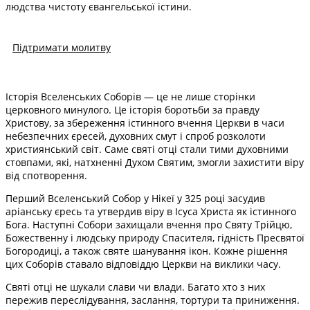
людства чистоту євангельської істини.
Підтримати молитву
Історія Вселенських Соборів — це не лише сторінки
церковного минулого. Це історія боротьби за правду
Христову, за збереження істинного вчення Церкви в часи
небезпечних єресей, духовних смут і спроб розколоти
християнський світ. Саме святі отці стали тими духовними
стовпами, які, натхненні Духом Святим, змогли захистити віру
від спотворення.
Перший Вселенський Собор у Нікеї у 325 році засудив
аріанську єресь та утвердив віру в Ісуса Христа як істинного
Бога. Наступні Собори захищали вчення про Святу Трійцю,
Божественну і людську природу Спасителя, гідність Пресвятої
Богородиці, а також святе шанування ікон. Кожне рішення
цих Соборів ставало відповіддю Церкви на виклики часу.
Святі отці не шукали слави чи влади. Багато хто з них
пережив переслідування, заслання, тортури та приниження.