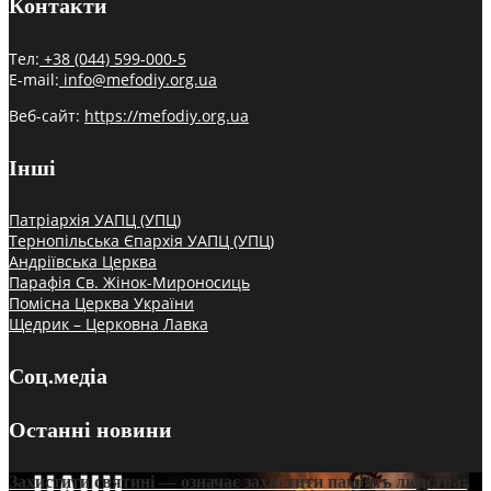
Контакти
Тел:
+38 (044) 599-000-5
E-mail:
info@mefodiy.org.ua
Веб-сайт:
https://mefodiy.org.ua
Інші
Патріархія УАПЦ (УПЦ)
Тернопільська Єпархія УАПЦ (УПЦ)
Андріївська Церква
Парафія Св. Жінок-Мироносиць
Помісна Церква України
Щедрик – Церковна Лавка
Соц.медіа
Останні новини
Захистити святині — означає захистити пам’ять людства: