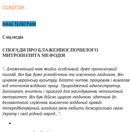
ПОЖЕРТВА
НАШ ТЕЛЕГРАМ
Соц.медіа
СПОГАДИ ПРО БЛАЖЕННОСПОЧИЛОГО
МИТРОПОЛИТА МЕФОДІЯ
“…Блаженніший мав якийсь особливий, дуже пронизливий
погляд. Він був дуже різнобічною та освіченою людиною. Він
цінував українську культуру, багато читав, працював і вимагав
від оточення відданої праці. Природжений адміністратор,
дипломат, вчитель і приклад для наслідування, непохитний
авторитет. Він був дійсно щирою людиною, здатним до
беззавітного служіння, виключно відданий правді.
Непередбачуваний, владика умів любити безкорисливо свою
Україну і свій рідний народ…”.