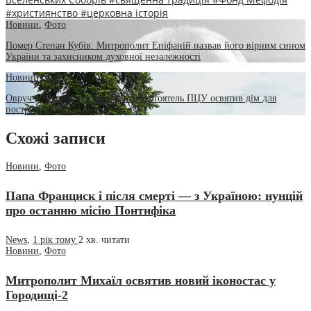
#християнство
#церковна історія
Новини
,
Фото
Помер Степан Кубів: Митрополит Епіфаній назвав його вірним сином
України та захисником духовної незалежності
Новини
,
Фото
Овруч у молитві за Україну: Предстоятель ПЦУ освятив дім для
постраждалих від війни
Схожі записи
Новини
,
Фото
Папа Франциск і після смерті — з Україною: нунцій
про останню місію Понтифіка
News
,
1 рік тому
2 хв.
читати
Новини
,
Фото
Митрополит Михаїл освятив новий іконостас у
Городищі-2