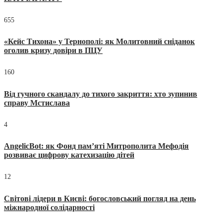
655
«Кейс Тихона» у Тернополі: як Молитовний сніданок
оголив кризу довіри в ПЦУ
160
Від гучного скандалу до тихого закриття: хто зупинив
справу Мстислава
4
AngelicBot: як Фонд пам’яті Митрополита Мефодія
розвиває цифрову катехизацію дітей
12
Світові лідери в Києві: богословський погляд на день
міжнародної солідарності