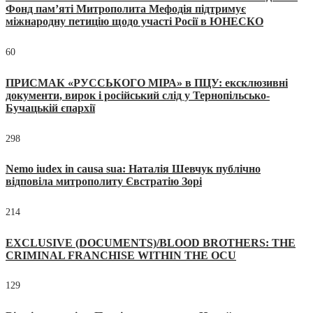
Фонд пам’яті Митрополита Мефодія підтримує
міжнародну петицію щодо участі Росії в ЮНЕСКО
60
ПРИСМАК «РУССЬКОГО МІРА» в ПЦУ: ексклюзивні
документи, вирок і російський слід у Тернопільсько-
Бучацькій єпархії
298
Nemo iudex in causa sua: Наталія Шевчук публічно
відповіла митрополиту Євстратію Зорі
214
EXCLUSIVE (DOCUMENTS)/BLOOD BROTHERS: THE
CRIMINAL FRANCHISE WITHIN THE OCU
129