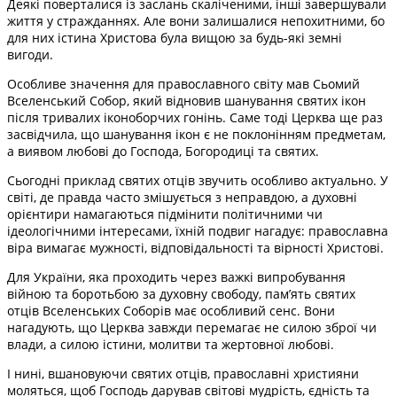
Деякі поверталися із заслань скаліченими, інші завершували
життя у стражданнях. Але вони залишалися непохитними, бо
для них істина Христова була вищою за будь-які земні
вигоди.
Особливе значення для православного світу мав Сьомий
Вселенський Собор, який відновив шанування святих ікон
після тривалих іконоборчих гонінь. Саме тоді Церква ще раз
засвідчила, що шанування ікон є не поклонінням предметам,
а виявом любові до Господа, Богородиці та святих.
Сьогодні приклад святих отців звучить особливо актуально. У
світі, де правда часто змішується з неправдою, а духовні
орієнтири намагаються підмінити політичними чи
ідеологічними інтересами, їхній подвиг нагадує: православна
віра вимагає мужності, відповідальності та вірності Христові.
Для України, яка проходить через важкі випробування
війною та боротьбою за духовну свободу, пам’ять святих
отців Вселенських Соборів має особливий сенс. Вони
нагадують, що Церква завжди перемагає не силою зброї чи
влади, а силою істини, молитви та жертовної любові.
І нині, вшановуючи святих отців, православні християни
моляться, щоб Господь дарував світові мудрість, єдність та