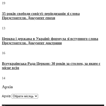
19
35 років свободи совісті: періодизація зі слова
Предстоятеля. Документ епохи
13
Церква і держава в Україні: формула зі вступного слова
Предстоятеля. Документ доктрини
16
Всеукраїнська Рада Церков: 30 років за столом, за яким є
місце всім
14
Архів
Архів