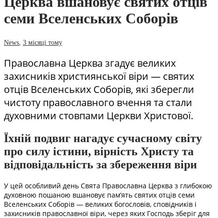
Церква вшановує святих отців
семи Вселенських Соборів
News
,
3 місяці тому
Православна Церква згадує великих
захисників християнської віри — святих
отців Вселенських Соборів, які зберегли
чистоту православного вчення та стали
духовними стовпами Церкви Христової.
Їхній подвиг нагадує сучасному світу
про силу істини, вірність Христу та
відповідальність за збереження віри
У цей особливий день Свята Православна Церква з глибокою
духовною пошаною вшановує пам’ять святих отців семи
Вселенських Соборів — великих богословів, сповідників і
захисників православної віри, через яких Господь зберіг для