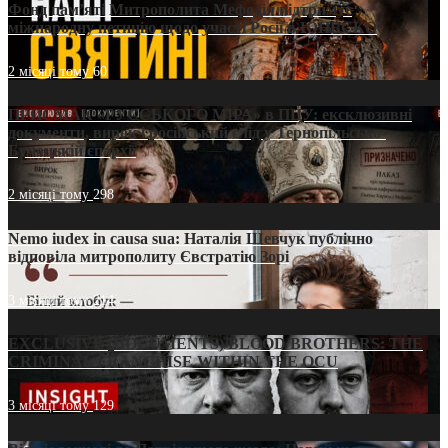
Фонд пам’яті Митрополита Мефодія підтримує
міжнародну петицію щодо участі Росії в ЮНЕСКО
2 місяці тому
60
ПРИСМАК «РУССЬКОГО МІРА» в ПЦУ: ексклюзивні
документи, вирок і російський слід у Тернопільсько-
Бучацькій єпархії
2 місяці тому
298
Nemo iudex in causa sua: Наталія Шевчук публічно
відповіла митрополиту Євстратію Зорі
3 місяці тому
214
EXCLUSIVE (DOCUMENTS)/BLOOD BROTHERS: THE
CRIMINAL FRANCHISE WITHIN THE OCU
3 місяці тому
129