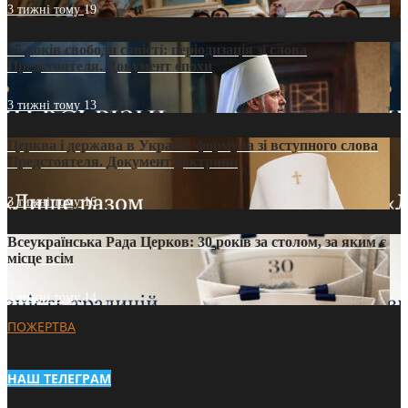
3 тижні тому
19
35 років свободи совісті: періодизація зі слова
Предстоятеля. Документ епохи
3 тижні тому
13
Церква і держава в Україні: формула зі вступного слова
Предстоятеля. Документ доктрини
3 тижні тому
16
Всеукраїнська Рада Церков: 30 років за столом, за яким є
місце всім
3 тижні тому
14
ПОЖЕРТВА
НАШ ТЕЛЕГРАМ