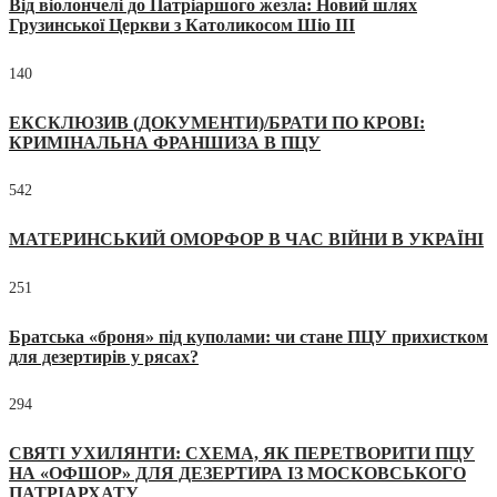
Від віолончелі до Патріаршого жезла: Новий шлях
Грузинської Церкви з Католикосом Шіо III
140
ЕКСКЛЮЗИВ (ДОКУМЕНТИ)/БРАТИ ПО КРОВІ:
КРИМІНАЛЬНА ФРАНШИЗА В ПЦУ
542
МАТЕРИНСЬКИЙ ОМОРФОР В ЧАС ВІЙНИ В УКРАЇНІ
251
Братська «броня» під куполами: чи стане ПЦУ прихистком
для дезертирів у рясах?
294
СВЯТІ УХИЛЯНТИ: СХЕМА, ЯК ПЕРЕТВОРИТИ ПЦУ
НА «ОФШОР» ДЛЯ ДЕЗЕРТИРА ІЗ МОСКОВСЬКОГО
ПАТРІАРХАТУ