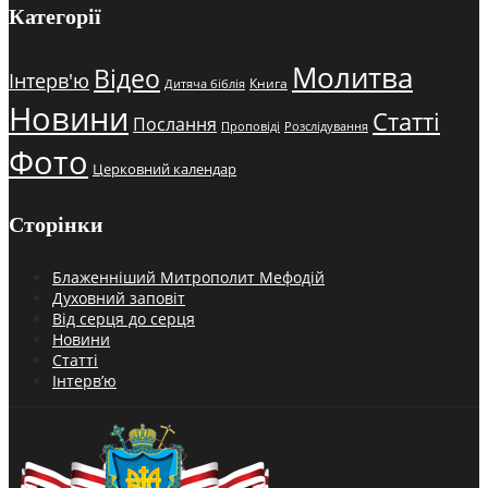
Категорії
Молитва
Відео
Інтерв'ю
Книга
Дитяча біблія
Новини
Статті
Послання
Проповіді
Розслідування
Фото
Церковний календар
Сторінки
Блаженніший Митрополит Мефодій
Духовний заповіт
Від серця до серця
Новини
Статті
Інтерв’ю