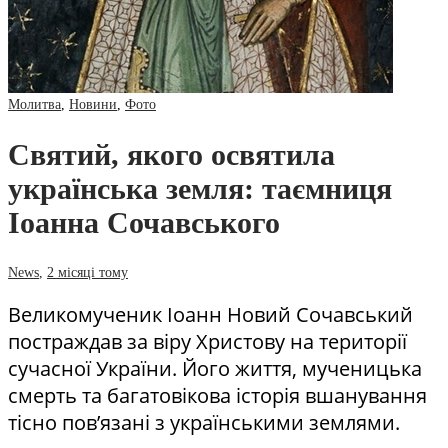
Молитва
,
Новини
,
Фото
Святий, якого освятила
українська земля: таємниця
Іоанна Сочавського
News
,
2 місяці тому
Великомученик Іоанн Новий Сочавський
постраждав за віру Христову на території
сучасної України. Його життя, мученицька
смерть та багатовікова історія вшанування
тісно пов’язані з українськими землями.