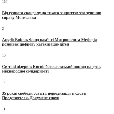
160
Від гучного скандалу до тихого закриття: хто зупинив
справу Мстислава
2
AngelicBot: як Фонд пам’яті Митрополита Мефодія
розвиває цифрову катехизацію дітей
10
Світові лідери в Києві: богословський погляд на день
міжнародної солідарності
17
35 років свободи совісті: періодизація зі слова
Предстоятеля. Документ епохи
11