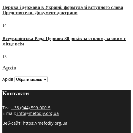
Церква і держава в Україні: формула зі вступного слова
Предстоятеля. Документ доктрини
14
Всеукраїнська Рада Церков: 30 років за столом, за яким є
місце всім
13
Архів
Архів
Контакти
Тел:
+38 (044) 599-000-5
E-mail:
info@mefodiy.org.ua
Веб-сайт:
https://mefodiy.org.ua