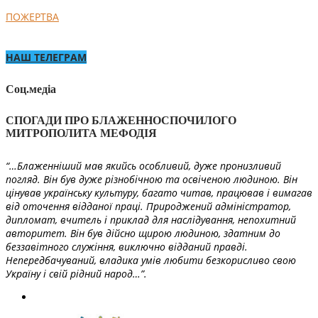
ПОЖЕРТВА
НАШ ТЕЛЕГРАМ
Соц.медіа
СПОГАДИ ПРО БЛАЖЕННОСПОЧИЛОГО
МИТРОПОЛИТА МЕФОДІЯ
“…Блаженніший мав якийсь особливий, дуже пронизливий
погляд. Він був дуже різнобічною та освіченою людиною. Він
цінував українську культуру, багато читав, працював і вимагав
від оточення відданої праці. Природжений адміністратор,
дипломат, вчитель і приклад для наслідування, непохитний
авторитет. Він був дійсно щирою людиною, здатним до
беззавітного служіння, виключно відданий правді.
Непередбачуваний, владика умів любити безкорисливо свою
Україну і свій рідний народ…”.