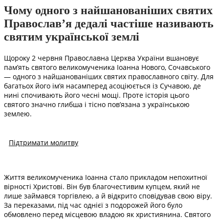
Чому одного з найшанованіших святих
Православ’я дедалі частіше називають
святим української землі
Щороку 2 червня Православна Церква України вшановує
пам’ять святого великомученика Іоанна Нового, Сочавського
— одного з найшанованіших святих православного світу. Для
багатьох його ім’я насамперед асоціюється із Сучавою, де
нині спочивають його чесні мощі. Проте історія цього
святого значно глибша і тісно пов’язана з українською
землею.
Підтримати молитву
Життя великомученика Іоанна стало прикладом непохитної
вірності Христові. Він був благочестивим купцем, який не
лише займався торгівлею, а й відкрито сповідував свою віру.
За переказами, під час однієї з подорожей його було
обмовлено перед місцевою владою як християнина. Святого