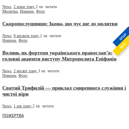
News
,
2 роки тому
2 хв.
читати
Молитва
,
Новини
,
Фото
Скоропослушниця: Ікона, що чує ще до молитви
STOP
News
,
9 місяців тому
2 хв.
читати
Новини
,
Фото
WAR
Волинь як фортеця українського православ’я:
головні акценти виступу Митрополита Епіфанія
News
,
2 місяці тому
3 хв.
читати
Новини
,
Фото
Святий Трифилій — приклад смиренного служіння і
чистої віри
News
,
1 рік тому
2 хв.
читати
ПОЖЕРТВА