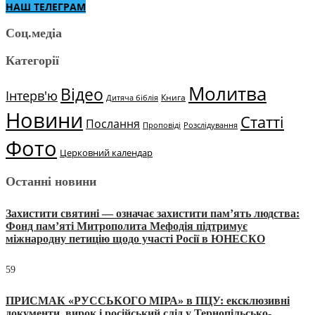
НАШ ТЕЛЕГРАМ
Соц.медіа
Категорії
Молитва
Відео
Інтерв'ю
Книга
Дитяча біблія
Новини
Статті
Послання
Проповіді
Розслідування
Фото
Церковний календар
Останні новини
Захистити святині — означає захистити пам’ять людства:
Фонд пам’яті Митрополита Мефодія підтримує
міжнародну петицію щодо участі Росії в ЮНЕСКО
59
ПРИСМАК «РУССЬКОГО МІРА» в ПЦУ: ексклюзивні
документи, вирок і російський слід у Тернопільсько-