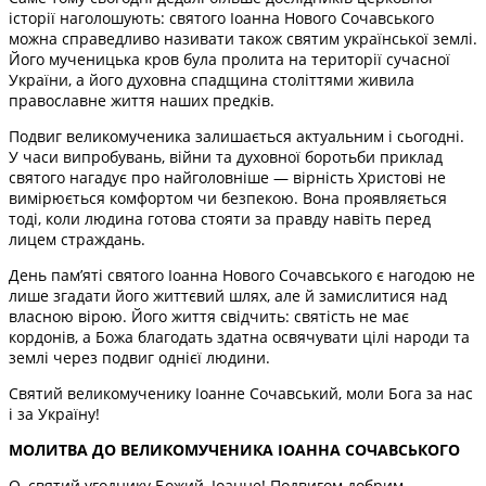
історії наголошують: святого Іоанна Нового Сочавського
можна справедливо називати також святим української землі.
Його мученицька кров була пролита на території сучасної
України, а його духовна спадщина століттями живила
православне життя наших предків.
Подвиг великомученика залишається актуальним і сьогодні.
У часи випробувань, війни та духовної боротьби приклад
святого нагадує про найголовніше — вірність Христові не
вимірюється комфортом чи безпекою. Вона проявляється
тоді, коли людина готова стояти за правду навіть перед
лицем страждань.
День пам’яті святого Іоанна Нового Сочавського є нагодою не
лише згадати його життєвий шлях, але й замислитися над
власною вірою. Його життя свідчить: святість не має
кордонів, а Божа благодать здатна освячувати цілі народи та
землі через подвиг однієї людини.
Святий великомученику Іоанне Сочавський, моли Бога за нас
і за Україну!
МОЛИТВА ДО ВЕЛИКОМУЧЕНИКА ІОАННА СОЧАВСЬКОГО
О, святий угоднику Божий, Іоанне! Подвигом добрим