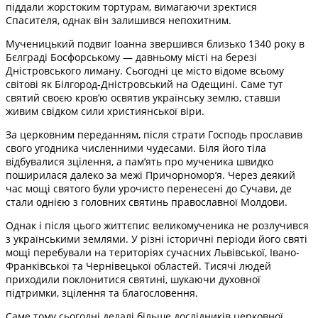
піддали жорстоким тортурам, вимагаючи зректися
Спасителя, однак він залишився непохитним.
Мученицький подвиг Іоанна звершився близько 1340 року в
Бєлграді Босфорському — давньому місті на березі
Дністровського лиману. Сьогодні це місто відоме всьому
світові як Білгород-Дністровський на Одещині. Саме тут
святий своєю кров’ю освятив українську землю, ставши
живим свідком сили християнської віри.
За церковним переданням, після страти Господь прославив
свого угодника численними чудесами. Біля його тіла
відбувалися зцілення, а пам’ять про мученика швидко
поширилася далеко за межі Причорномор’я. Через деякий
час мощі святого були урочисто перенесені до Сучави, де
стали однією з головних святинь православної Молдови.
Однак і після цього життєпис великомученика не розлучився
з українськими землями. У різні історичні періоди його святі
мощі перебували на територіях сучасних Львівської, Івано-
Франківської та Чернівецької областей. Тисячі людей
приходили поклонитися святині, шукаючи духовної
підтримки, зцілення та благословення.
Саме тому сьогодні дедалі більше дослідників церковної