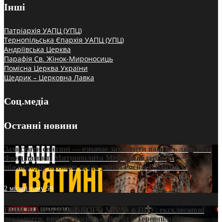
Інші
Патріархія УАПЦ (УПЦ)
Тернопільська Єпархія УАПЦ (УПЦ)
Андріївська Церква
Парафія Св. Жінок-Мироносиць
Помісна Церква України
Щедрик – Церковна Лавка
Соц.медіа
Останні новини
Захистити святині — означає захистити пам’ять людства:
Фонд пам’яті Митрополита Мефодія підтримує
міжнародну петицію щодо участі Росії в ЮНЕСКО
2 місяці тому
59
ПРИСМАК «РУССЬКОГО МІРА» в ПЦУ: ексклюзивні
документи, вирок і російський слід у Тернопільсько-