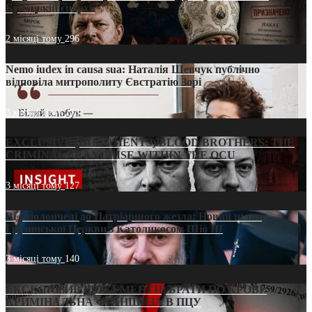
Бучацькій єпархії
2 місяці тому
296
Nemo iudex in causa sua: Наталія Шевчук публічно
відповіла митрополиту Євстратію Зорі
3 місяці тому
213
EXCLUSIVE (DOCUMENTS)/BLOOD BROTHERS: THE
CRIMINAL FRANCHISE WITHIN THE OCU
3 місяці тому
127
Від віолончелі до Патріаршого жезла: Новий шлях
Грузинської Церкви з Католикосом Шіо III
3 місяці тому
140
ЕКСКЛЮЗИВ (ДОКУМЕНТИ)/БРАТИ ПО КРОВІ:
КРИМІНАЛЬНА ФРАНШИЗА В ПЦУ