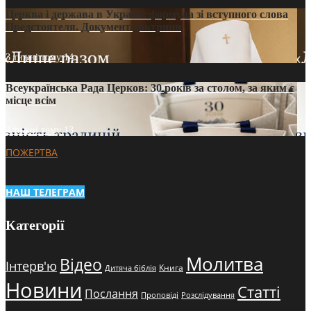
Церква і держава в Україні: формула зі вступного слова
Предстоятеля. Документ доктрини
3 тижні тому
14
Всеукраїнська Рада Церков: 30 років за столом, за яким є
місце всім
3 тижні тому
13
ПОЖЕРТВА
НАШ ТЕЛЕГРАМ
Категорії
Молитва
Відео
Інтерв'ю
Книга
Дитяча біблія
Новини
Статті
Послання
Проповіді
Розслідування