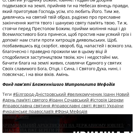
подвизався на землі, прийняв ти на Небесах вінець правди,
який приготував Господь усім, хто любить Його. Тим же,
дивлячись на святий твій образ, радіємо про преславне
закінчення життя твого і шануємо святу пам’ять твою. Ти ж,
стоячи перед Престолом Божим, прийми моління наші і до
Всемилостивого Бога принеси, щоб простив нам усякий гріх і
допоміг нам стати проти хитрощів диявольських. Щоб,
позбавившись від скорбот, хвороб, бід, напастей і всякого зла,
благочесно і праведно прожили ми в цьому віці й
сподобилися заступництвом твоїм, хоч і недостойні ми,
бачити блага на землі живих, славлячи Єдиного у святих
Своїх славимого Бога, Отця, і Сина, і Святого Духа, нині, і
повсякчас, і на віки віків. Амінь.
Фонд пам’яті Блаженнішого Митрополита Мефоді
я
Теги
#Білгород-Дністровський
#великомученик Іоанн Новий
#день пам’яті святого
#Іоанн Сочавський
#історія Церкви
#православна святиня
#православні святі
#святі України
#українське православ’я
#Фонд Мефодія
Новини
,
Фото
КРИМІНАЛЬНИЙ АРХІЄПИСКОП НА ДЕРЖАВНОМУ ЮВІЛЕЇ/
ТИХА ВОДА ВЖЕ БЕРЕГИ РВЕ