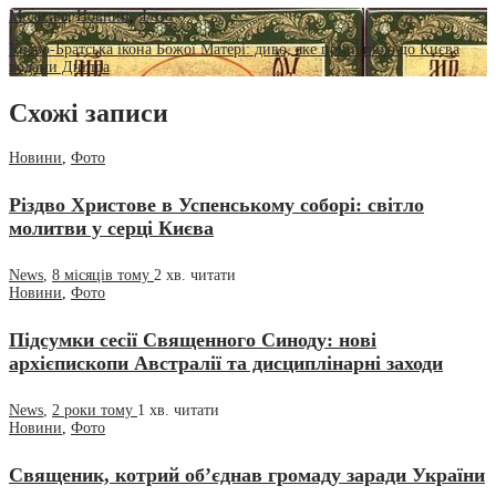
Молитва
,
Новини
,
Фото
Києво-Братська ікона Божої Матері: диво, яке припливло до Києва
водами Дніпра
Схожі записи
Новини
,
Фото
Різдво Христове в Успенському соборі: світло
молитви у серці Києва
News
,
8 місяців тому
2 хв.
читати
Новини
,
Фото
Підсумки сесії Священного Синоду: нові
архієпископи Австралії та дисциплінарні заходи
News
,
2 роки тому
1 хв.
читати
Новини
,
Фото
Священик, котрий об’єднав громаду заради України