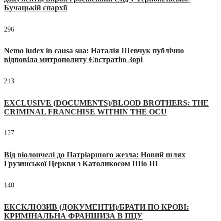
Бучацькій єпархії
296
Nemo iudex in causa sua: Наталія Шевчук публічно
відповіла митрополиту Євстратію Зорі
213
EXCLUSIVE (DOCUMENTS)/BLOOD BROTHERS: THE
CRIMINAL FRANCHISE WITHIN THE OCU
127
Від віолончелі до Патріаршого жезла: Новий шлях
Грузинської Церкви з Католикосом Шіо III
140
ЕКСКЛЮЗИВ (ДОКУМЕНТИ)/БРАТИ ПО КРОВІ:
КРИМІНАЛЬНА ФРАНШИЗА В ПЦУ