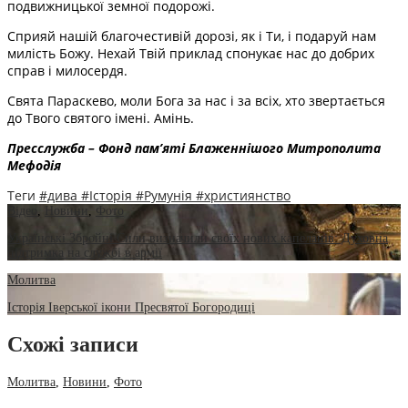
подвижницької земної подорожі.
Сприяй нашій благочестивій дорозі, як і Ти, і подаруй нам
милість Божу. Нехай Твій приклад спонукає нас до добрих
справ і милосердя.
Свята Параскево, моли Бога за нас і за всіх, хто звертається
до Твого святого імені. Амінь.
Пресслужба – Фонд пам’яті Блаженнішого Митрополита
Мефодія
Теги
#дива
#Історія
#Румунія
#християнство
Відео
,
Новини
,
Фото
Українські Збройні Сили визначили своїх нових капеланів: Духовна
підтримка на службі в армії
Молитва
Історія Іверської ікони Пресвятої Богородиці
Схожі записи
Молитва
,
Новини
,
Фото