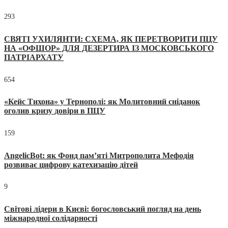
293
СВЯТІ УХИЛЯНТИ: СХЕМА, ЯК ПЕРЕТВОРИТИ ПЦУ
НА «ОФШОР» ДЛЯ ДЕЗЕРТИРА ІЗ МОСКОВСЬКОГО
ПАТРІАРХАТУ
654
«Кейс Тихона» у Тернополі: як Молитовний сніданок
оголив кризу довіри в ПЦУ
159
AngelicBot: як Фонд пам’яті Митрополита Мефодія
розвиває цифрову катехизацію дітей
9
Світові лідери в Києві: богословський погляд на день
міжнародної солідарності