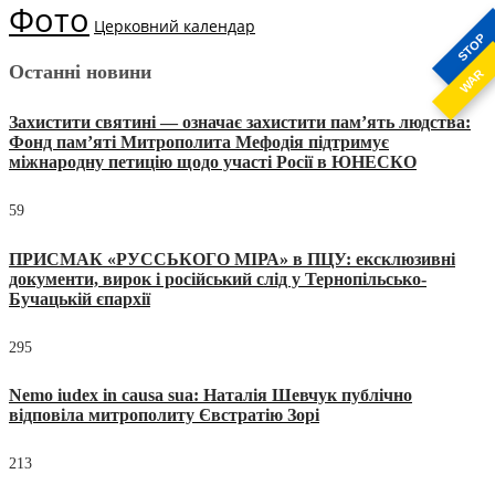
Фото
Церковний календар
STOP
Останні новини
WAR
Захистити святині — означає захистити пам’ять людства:
Фонд пам’яті Митрополита Мефодія підтримує
міжнародну петицію щодо участі Росії в ЮНЕСКО
59
ПРИСМАК «РУССЬКОГО МІРА» в ПЦУ: ексклюзивні
документи, вирок і російський слід у Тернопільсько-
Бучацькій єпархії
295
Nemo iudex in causa sua: Наталія Шевчук публічно
відповіла митрополиту Євстратію Зорі
213