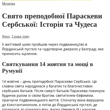
Молитва
Свято преподобної Параскеви
Сербської: Історія та Чудеса
News
,
3 роки тому
Її життєвий шлях пройшов через подвижництво в
Йорданській пустелі та чудотворне джерело у Белграді, яке
приносить зцілення.
Святкування 14 жовтня та мощі в
Румунії
14 жовтня – день преподобної Параскеви Сербської. Ця
славна свята народилася у багатих та благочестивих
сербських батьків. Після смерті батьків Параскева покинула
будинок разом зі своїм братом, святителем Євфимієм,
прагнучи подвижницького життя. Спочатку вона вирушила
до Константинополя, а потім до Йорданської пустелі, де
трудилася до похилого віку. Ангел з’явився їй і наказав