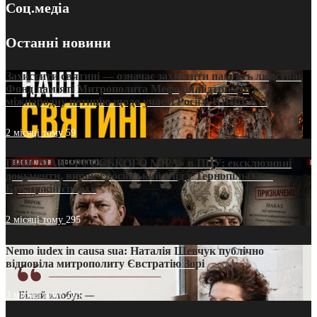
Соц.медіа
Останні новини
Захистити святині — означає захистити пам’ять людства:
Фонд пам’яті Митрополита Мефодія підтримує
міжнародну петицію щодо участі Росії в ЮНЕСКО
2 місяці тому
59
ПРИСМАК «РУССЬКОГО МІРА» в ПЦУ: ексклюзивні
документи, вирок і російський слід у Тернопільсько-
Бучацькій єпархії
2 місяці тому
295
Nemo iudex in causa sua: Наталія Шевчук публічно
відповіла митрополиту Євстратію Зорі
3 місяці тому
213