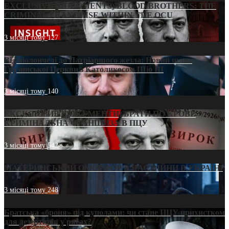
EXCLUSIVE (DOCUMENTS)/BLOOD BROTHERS: THE
CRIMINAL FRANCHISE WITHIN THE OCU
3 місяці тому
127
Від віолончелі до Патріаршого жезла: Новий шлях
Грузинської Церкви з Католикосом Шіо III
3 місяці тому
140
ЕКСКЛЮЗИВ (ДОКУМЕНТИ)/БРАТИ ПО КРОВІ:
КРИМІНАЛЬНА ФРАНШИЗА В ПЦУ
3 місяці тому
542
МАТЕРИНСЬКИЙ ОМОРФОР В ЧАС ВІЙНИ В УКРАЇНІ
3 місяці тому
248
Братська «броня» під куполами: чи стане ПЦУ прихистком
для дезертирів у рясах?