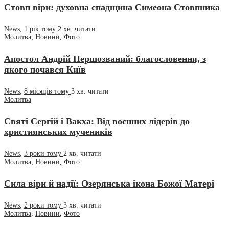
Стовп віри: духовна спадщина Симеона Стовпника
News
,
1 рік тому
2 хв.
читати
Молитва
,
Новини
,
Фото
Апостол Андрій Першозваний: благословення, з
якого почався Київ
News
,
8 місяців тому
3 хв.
читати
Молитва
Святі Сергій і Вакха: Від воєнних лідерів до
християнських мучеників
News
,
3 роки тому
2 хв.
читати
Молитва
,
Новини
,
Фото
Сила віри й надії: Озерянська ікона Божої Матері
News
,
2 роки тому
3 хв.
читати
Молитва
,
Новини
,
Фото