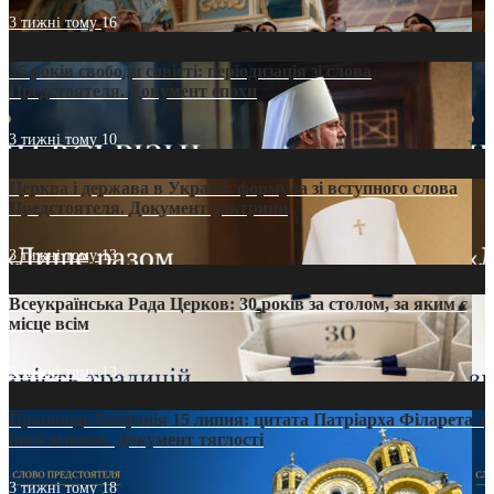
3 тижні тому
16
35 років свободи совісті: періодизація зі слова
Предстоятеля. Документ епохи
3 тижні тому
10
Церква і держава в Україні: формула зі вступного слова
Предстоятеля. Документ доктрини
3 тижні тому
13
Всеукраїнська Рада Церков: 30 років за столом, за яким є
місце всім
3 тижні тому
13
Проповідь Епіфанія 15 липня: цитата Патріарха Філарета з
його амвона. Документ тяглості
3 тижні тому
18