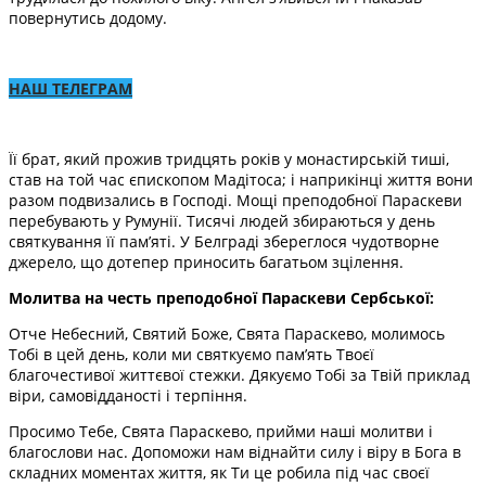
повернутись додому.
НАШ ТЕЛЕГРАМ
Її брат, який прожив тридцять років у монастирській тиші,
став на той час єпископом Мадітоса; і наприкінці життя вони
разом подвизались в Господі. Мощі преподобної Параскеви
перебувають у Румунії. Тисячі людей збираються у день
святкування її пам’яті. У Белграді збереглося чудотворне
джерело, що дотепер приносить багатьом зцілення.
Молитва на честь преподобної Параскеви Сербської:
Отче Небесний, Святий Боже, Свята Параскево, молимось
Тобі в цей день, коли ми святкуємо пам’ять Твоєї
благочестивої життєвої стежки. Дякуємо Тобі за Твій приклад
віри, самовідданості і терпіння.
Просимо Тебе, Свята Параскево, прийми наші молитви і
благослови нас. Допоможи нам віднайти силу і віру в Бога в
складних моментах життя, як Ти це робила під час своєї