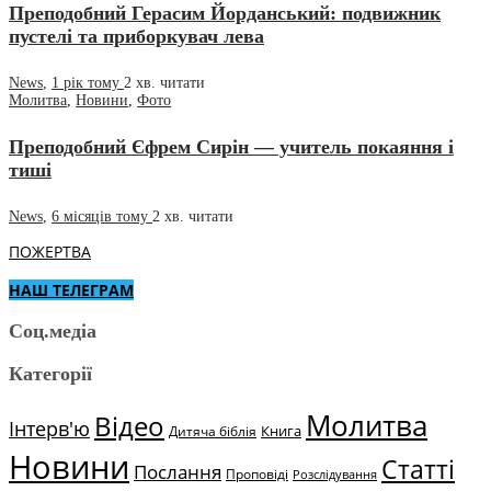
Преподобний Герасим Йорданський: подвижник
пустелі та приборкувач лева
News
,
1 рік тому
2 хв.
читати
Молитва
,
Новини
,
Фото
Преподобний Єфрем Сирін — учитель покаяння і
тиші
News
,
6 місяців тому
2 хв.
читати
ПОЖЕРТВА
НАШ ТЕЛЕГРАМ
Соц.медіа
Категорії
Молитва
Відео
Інтерв'ю
Книга
Дитяча біблія
Новини
Статті
Послання
Проповіді
Розслідування