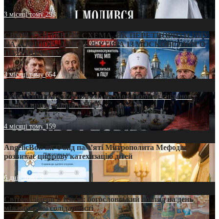
3 місяці тому
293
СВЯТІ УХИЛЯНТИ: СХЕМА, ЯК ПЕРЕТВОРИТИ ПЦУ
НА «ОФШОР» ДЛЯ ДЕЗЕРТИРА ІЗ МОСКОВСЬКОГО
ПАТРІАРХАТУ
3 місяці тому
654
«Кейс Тихона» у Тернополі: як Молитовний сніданок
оголив кризу довіри в ПЦУ
4 місяці тому
159
AngelicBot: як Фонд пам’яті Митрополита Мефодія
розвиває цифрову катехизацію дітей
6 днів тому
9
Світові лідери в Києві: богословський погляд на день
міжнародної солідарності