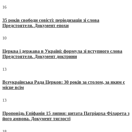
16
35 років свободи совісті: періодизація зі слова
Предстоятеля. Документ епохи
10
Церква і держава в Україні: формула зі вступного слова
Предстоятеля. Документ доктрини
13
Всеукраїнська Рада Церков: 30 років за столом, за яким є
місце всім
13
Проповідь Епіфанія 15 липня: цитата Патріарха Філарета з
його амвона. Документ тяглості
18