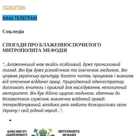
ПОЖЕРТВА
НАШ ТЕЛЕГРАМ
Соц.медіа
СПОГАДИ ПРО БЛАЖЕННОСПОЧИЛОГО
МИТРОПОЛИТА МЕФОДІЯ
“…Блаженніший мав якийсь особливий, дуже пронизливий
погляд. Він був дуже різнобічною та освіченою людиною. Він
цінував українську культуру, багато читав, працював і вимагав
від оточення відданої праці. Природжений адміністратор,
дипломат, вчитель і приклад для наслідування, непохитний
авторитет. Він був дійсно щирою людиною, здатним до
беззавітного служіння, виключно відданий правді.
Непередбачуваний, владика умів любити безкорисливо свою
Україну і свій рідний народ…”.