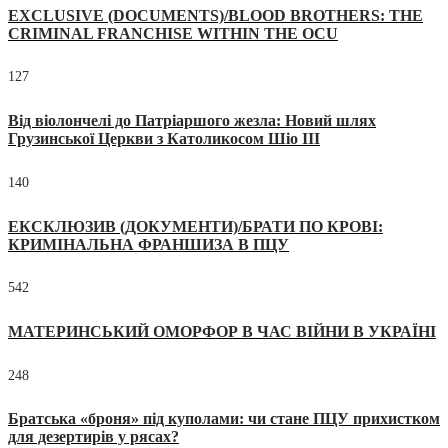
EXCLUSIVE (DOCUMENTS)/BLOOD BROTHERS: THE
CRIMINAL FRANCHISE WITHIN THE OCU
127
Від віолончелі до Патріаршого жезла: Новий шлях
Грузинської Церкви з Католикосом Шіо III
140
ЕКСКЛЮЗИВ (ДОКУМЕНТИ)/БРАТИ ПО КРОВІ:
КРИМІНАЛЬНА ФРАНШИЗА В ПЦУ
542
МАТЕРИНСЬКИЙ ОМОРФОР В ЧАС ВІЙНИ В УКРАЇНІ
248
Братська «броня» під куполами: чи стане ПЦУ прихистком
для дезертирів у рясах?