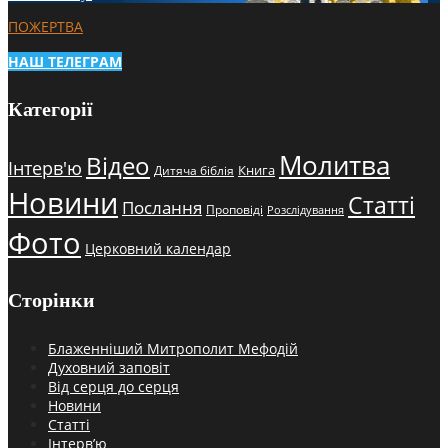
ПОЖЕРТВА
НАШ ТЕЛЕГРАМ
Категорії
Молитва
Відео
Інтерв'ю
Книга
Дитяча біблія
Новини
Статті
Послання
Проповіді
Розслідування
Фото
Церковний календар
Сторінки
Блаженніший Митрополит Мефодій
Духовний заповіт
Від серця до серця
Новини
Статті
Інтерв’ю