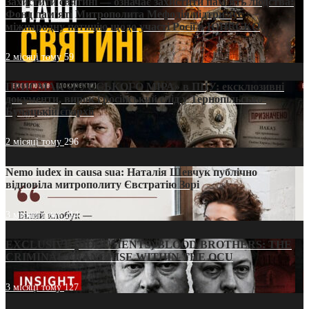
Захистити святині — означає захистити пам’ять людства:
Фонд пам’яті Митрополита Мефодія підтримує
міжнародну петицію щодо участі Росії в ЮНЕСКО
2 місяці тому
59
ПРИСМАК «РУССЬКОГО МІРА» в ПЦУ: ексклюзивні
документи, вирок і російський слід у Тернопільсько-
Бучацькій єпархії
2 місяці тому
296
Nemo iudex in causa sua: Наталія Шевчук публічно
відповіла митрополиту Євстратію Зорі
3 місяці тому
214
EXCLUSIVE (DOCUMENTS)/BLOOD BROTHERS: THE
CRIMINAL FRANCHISE WITHIN THE OCU
3 місяці тому
127