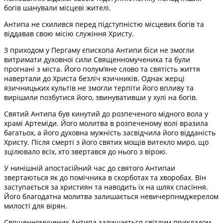
богів шанували місцеві жителі.
Антипа не схилився перед підступністю місцевих богів та
віддавав свою місію служіння Христу.
З приходом у Пергаму єпископа Антипи біси не змогли
витримати духовної сили Священномученика та були
прогнані з міста. Його полум’яне слово та святість життя
навертали до Христа безліч язичників. Однак жерці
язичницьких культів не змогли терпіти його впливу та
вирішили позбутися його, звинувативши у хулі на богів.
Святий Антипа був кинутий до розпеченого мідного вола у
храмі Артеміди. Його молитва в розпеченому волі вразила
багатьох, а його духовна мужність засвідчила його відданість
Христу. Після смерті з його святих мощів витекло миро, що
зцілювало всіх, хто звертався до нього з вірою.
У нинішній апостасійний час до святого Антипаи
звертаються як до помічника в скорботах та хворобах. Він
заступається за християн та наводить їх на шлях спасіння.
Його благодатна молитва залишається невичерпнмджерелом
милості для вірян.
Священномученик Антипа залишається світлим прикладом