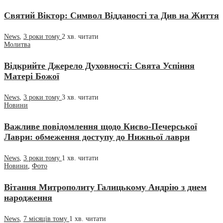
Святий Віктор: Символ Відданості та Див на Життя
News
,
3 роки тому
2 хв.
читати
Молитва
Відкрийте Джерело Духовності: Свята Успіння
Матері Божої
News
,
3 роки тому
3 хв.
читати
Новини
Важливе повідомлення щодо Києво-Печерської
Лаври: обмеження доступу до Нижньої лаври
News
,
3 роки тому
1 хв.
читати
Новини
,
Фото
Вітання Митрополиту Галицькому Андрію з днем
народження
News
,
7 місяців тому
1 хв.
читати