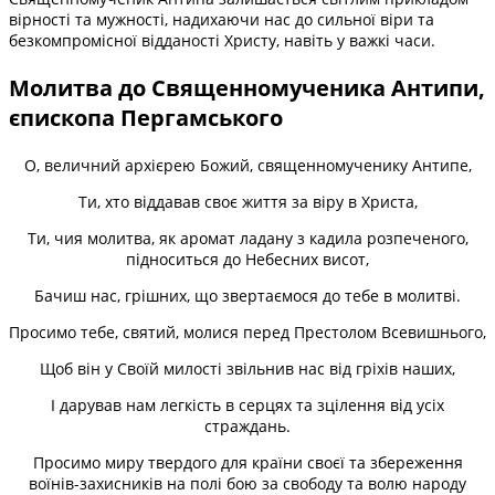
вірності та мужності, надихаючи нас до сильної віри та
безкомпромісної відданості Христу, навіть у важкі часи.
Молитва до Священномученика Антипи,
єпископа Пергамського
О, величний архієрею Божий, священномученику Антипе,
Ти, хто віддавав своє життя за віру в Христа,
Ти, чия молитва, як аромат ладану з кадила розпеченого,
підноситься до Небесних висот,
Бачиш нас, грішних, що звертаємося до тебе в молитві.
Просимо тебе, святий, молися перед Престолом Всевишнього,
Щоб він у Своїй милості звільнив нас від гріхів наших,
І дарував нам легкість в серцях та зцілення від усіх
страждань.
Просимо миру твердого для країни своєї та збереження
воїнів-захисників на полі бою за свободу та волю народу