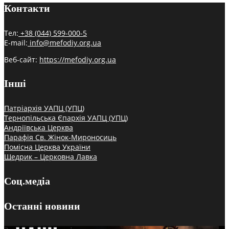
Контакти
Тел:
+38 (044) 599-000-5
E-mail:
info@mefodiy.org.ua
Веб-сайт:
https://mefodiy.org.ua
Інші
Патріархія УАПЦ (УПЦ)
Тернопільська Єпархія УАПЦ (УПЦ)
Андріївська Церква
Парафія Св. Жінок-Мироносиць
Помісна Церква України
Щедрик – Церковна Лавка
Соц.медіа
Останні новини