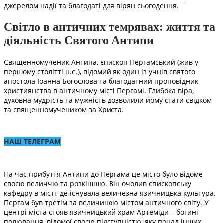
джерелом надії та благодаті для вірян сьогодення.
Світло в античних темрявах: життя та
діяльність Святого Антипи
Священномученик Антипа, єпископ Пергамський (жив у
першому столітті н.е.), відомий як один із учнів святого
апостола Іоанна Богослова та благодатний проповідник
християнства в античному місті Пергамі. Глибока віра,
духовна мудрість та мужність дозволили йому стати свідком
та священномучеником за Христа.
НАШ ТЕЛЕГРАМ
На час прибуття Антипи до Пергама це місто було відоме
своєю величчю та розкішшю. Він очолив єпископську
кафедру в місті, де існувала величезна язичницька культура.
Пергам був третім за величиною містом античного світу. У
центрі міста стояв язичницький храм Артеміди – богині
полювання, відомої своєю підступністю, яку понад інших