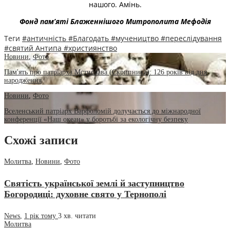
нашого. Амінь.
Фонд пам’яті Блаженнішого Митрополита Мефоді
я
Теги
#античність
#Благодать
#мучеництво
#переслідування
#святий Антипа
#християнство
Новини
,
Фото
Пам'ять про патріарха Мстислава (Скрипника): 126 років від дня
народження
Новини
,
Фото
Вселенський патріарх Варфоломій долучається до міжнародної
конференції «Наш океан» у боротьбі за екологічну безпеку
Схожі записи
Молитва
,
Новини
,
Фото
Святість української землі й заступництво
Богородиці: духовне свято у Тернополі
News
,
1 рік тому
3 хв.
читати
Молитва