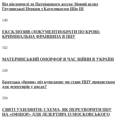
Від віолончелі до Патріаршого жезла: Новий шлях
Грузинської Церкви з Католикосом Шіо III
140
ЕКСКЛЮЗИВ (ДОКУМЕНТИ)/БРАТИ ПО КРОВІ:
КРИМІНАЛЬНА ФРАНШИЗА В ПЦУ
542
МАТЕРИНСЬКИЙ ОМОРФОР В ЧАС ВІЙНИ В УКРАЇНІ
249
Братська «броня» під куполами: чи стане ПЦУ прихистком
для дезертирів у рясах?
294
СВЯТІ УХИЛЯНТИ: СХЕМА, ЯК ПЕРЕТВОРИТИ ПЦУ
НА «ОФШОР» ДЛЯ ДЕЗЕРТИРА ІЗ МОСКОВСЬКОГО