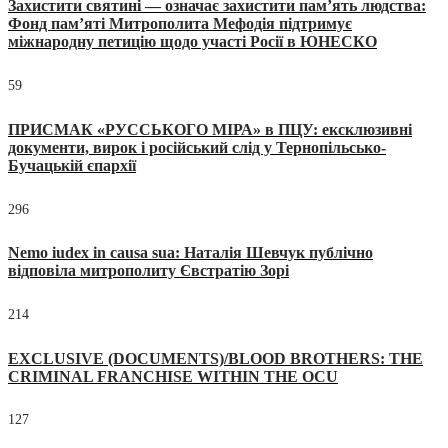
Захистити святині — означає захистити пам’ять людства:
Фонд пам’яті Митрополита Мефодія підтримує
міжнародну петицію щодо участі Росії в ЮНЕСКО
59
ПРИСМАК «РУССЬКОГО МІРА» в ПЦУ: ексклюзивні
документи, вирок і російський слід у Тернопільсько-
Бучацькій єпархії
296
Nemo iudex in causa sua: Наталія Шевчук публічно
відповіла митрополиту Євстратію Зорі
214
EXCLUSIVE (DOCUMENTS)/BLOOD BROTHERS: THE
CRIMINAL FRANCHISE WITHIN THE OCU
127