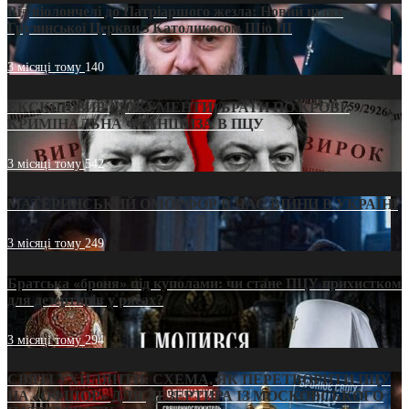
Від віолончелі до Патріаршого жезла: Новий шлях
Грузинської Церкви з Католикосом Шіо III
3 місяці тому
140
ЕКСКЛЮЗИВ (ДОКУМЕНТИ)/БРАТИ ПО КРОВІ:
КРИМІНАЛЬНА ФРАНШИЗА В ПЦУ
3 місяці тому
542
МАТЕРИНСЬКИЙ ОМОРФОР В ЧАС ВІЙНИ В УКРАЇНІ
3 місяці тому
249
Братська «броня» під куполами: чи стане ПЦУ прихистком
для дезертирів у рясах?
3 місяці тому
294
СВЯТІ УХИЛЯНТИ: СХЕМА, ЯК ПЕРЕТВОРИТИ ПЦУ
НА «ОФШОР» ДЛЯ ДЕЗЕРТИРА ІЗ МОСКОВСЬКОГО