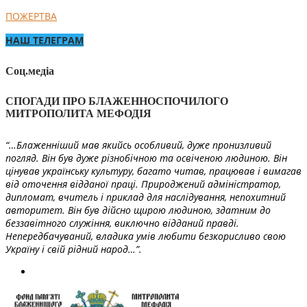
ПОЖЕРТВА
НАШ ТЕЛЕГРАМ
Соц.медіа
СПОГАДИ ПРО БЛАЖЕННОСПОЧИЛОГО
МИТРОПОЛИТА МЕФОДІЯ
“…Блаженніший мав якийсь особливий, дуже пронизливий
погляд. Він був дуже різнобічною та освіченою людиною. Він
цінував українську культуру, багато читав, працював і вимагав
від оточення відданої праці. Природжений адміністратор,
дипломат, вчитель і приклад для наслідування, непохитний
авторитет. Він був дійсно щирою людиною, здатним до
беззавітного служіння, виключно відданий правді.
Непередбачуваний, владика умів любити безкорисливо свою
Україну і свій рідний народ…”.