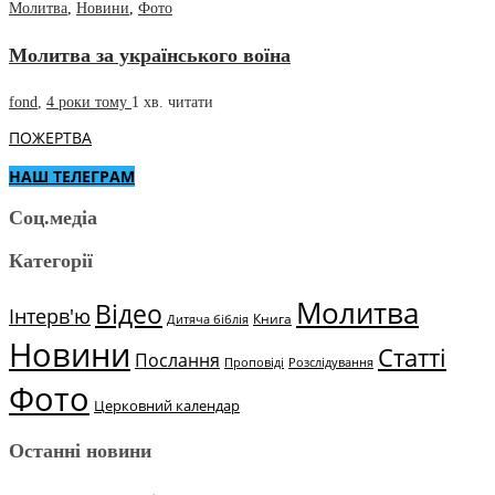
Молитва
,
Новини
,
Фото
Молитва за українського воїна
fond
,
4 роки тому
1 хв.
читати
ПОЖЕРТВА
НАШ ТЕЛЕГРАМ
Соц.медіа
Категорії
Молитва
Відео
Інтерв'ю
Книга
Дитяча біблія
Новини
Статті
Послання
Проповіді
Розслідування
Фото
Церковний календар
Останні новини