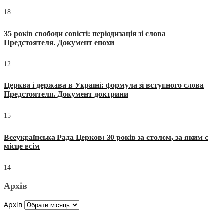
18
35 років свободи совісті: періодизація зі слова
Предстоятеля. Документ епохи
12
Церква і держава в Україні: формула зі вступного слова
Предстоятеля. Документ доктрини
15
Всеукраїнська Рада Церков: 30 років за столом, за яким є
місце всім
14
Архів
Архів