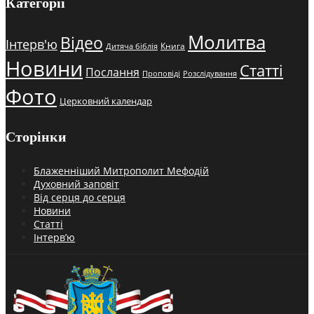
Категорії
Молитва
Відео
Інтерв'ю
Книга
Дитяча біблія
Новини
Статті
Послання
Проповіді
Розслідування
Фото
Церковний календар
Сторінки
Блаженніший Митрополит Мефодій
Духовний заповіт
Від серця до серця
Новини
Статті
Інтерв’ю