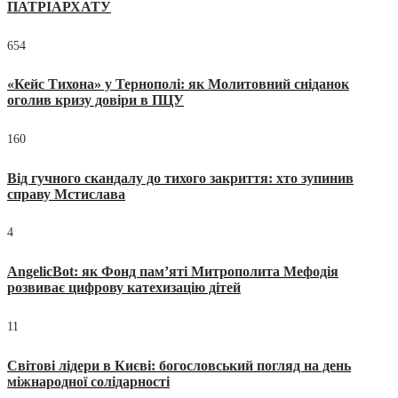
ПАТРІАРХАТУ
654
«Кейс Тихона» у Тернополі: як Молитовний сніданок
оголив кризу довіри в ПЦУ
160
Від гучного скандалу до тихого закриття: хто зупинив
справу Мстислава
4
AngelicBot: як Фонд пам’яті Митрополита Мефодія
розвиває цифрову катехизацію дітей
11
Світові лідери в Києві: богословський погляд на день
міжнародної солідарності