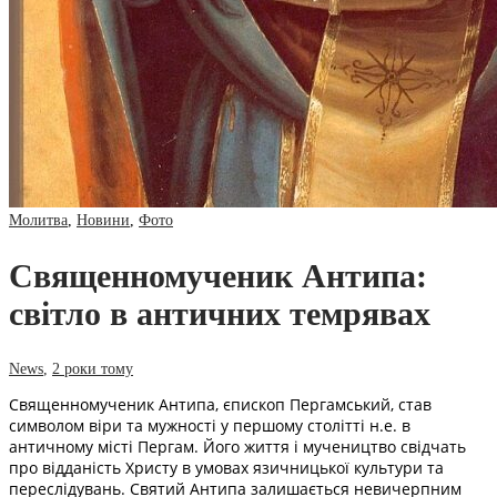
Молитва
,
Новини
,
Фото
Священномученик Антипа:
світло в античних темрявах
News
,
2 роки тому
Священномученик Антипа, єпископ Пергамський, став
символом віри та мужності у першому столітті н.е. в
античному місті Пергам. Його життя і мучеництво свідчать
про відданість Христу в умовах язичницької культури та
переслідувань. Святий Антипа залишається невичерпним