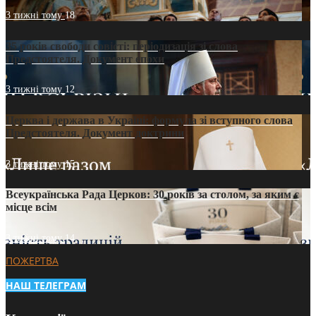
3 тижні тому
18
35 років свободи совісті: періодизація зі слова
Предстоятеля. Документ епохи
3 тижні тому
12
Церква і держава в Україні: формула зі вступного слова
Предстоятеля. Документ доктрини
3 тижні тому
15
Всеукраїнська Рада Церков: 30 років за столом, за яким є
місце всім
3 тижні тому
14
ПОЖЕРТВА
НАШ ТЕЛЕГРАМ