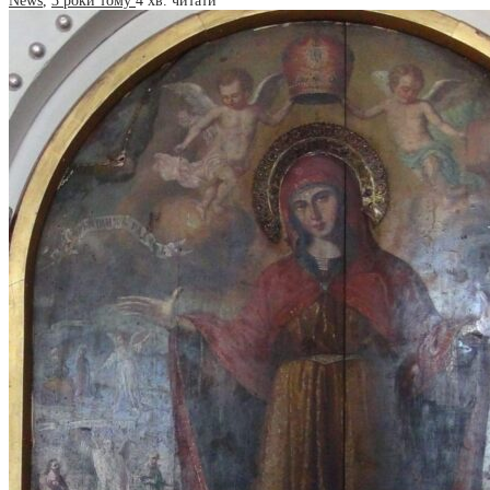
News
,
3 роки тому
4 хв.
читати