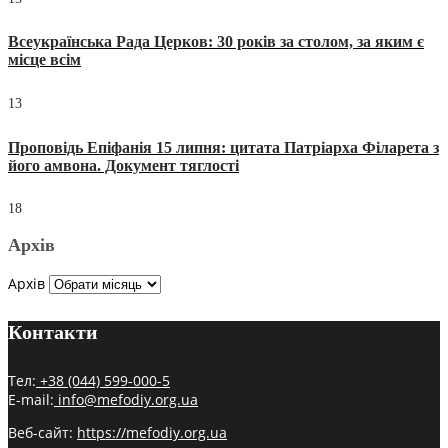
Всеукраїнська Рада Церков: 30 років за столом, за яким є
місце всім
13
Проповідь Епіфанія 15 липня: цитата Патріарха Філарета з
його амвона. Документ тяглості
18
Архів
Архів
Контакти
Тел:
+38 (044) 599-000-5
E-mail:
info@mefodiy.org.ua
Веб-сайт:
https://mefodiy.org.ua