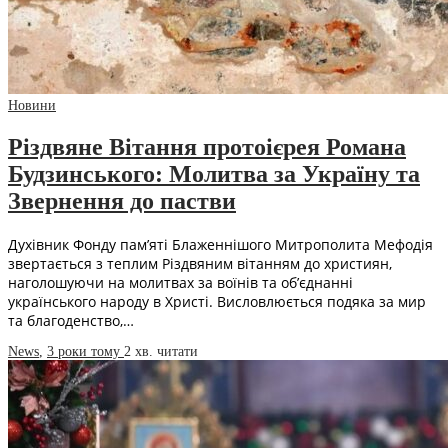
Новини
Різдвяне Вітання протоієрея Романа
Будзинського: Молитва за Україну та
Звернення до пастви
Духівник Фонду пам’яті Блаженнішого Митрополита Мефодія
звертається з теплим Різдвяним вітанням до християн,
наголошуючи на молитвах за воїнів та об’єднанні
українського народу в Христі. Висловлюється подяка за мир
та благоденство,…
News
,
3 роки тому
2 хв.
читати