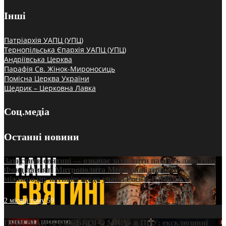
Інші
Патріархія УАПЦ (УПЦ)
Тернопільська Єпархія УАПЦ (УПЦ)
Андріївська Церква
Парафія Св. Жінок-Мироносиць
Помісна Церква України
Щедрик – Церковна Лавка
Соц.медіа
Останні новини
Захистити святині — означає захистити пам’ять людства:
Фонд пам’яті Митрополита Мефодія підтримує
міжнародну петицію щодо участі Росії в ЮНЕСКО
2 місяці тому
59
ПРИСМАК «РУССЬКОГО МІРА» в ПЦУ: ексклюзивні