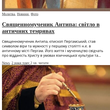
Молитва
,
Новини
,
Фото
Священномученик Антипа: світло в
античних темрявах
Священномученик Антипа, єпископ Пергамський, став
символом віри та мужності у першому столітті н.е. в
античному місті Пергам. Його життя і мучеництво свідчать
про відданість Христу в умовах язичницької культури та…
News
,
2 роки тому
2 хв.
читати