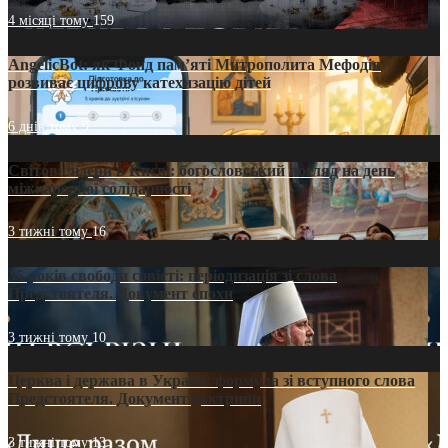
4 місяці тому
159
AngelicBot: як Фонд пам’яті Митрополита Мефодія
розвиває цифрову катехизацію дітей
6 днів тому
9
Світові лідери в Києві: богословський погляд на день
міжнародної солідарності
3 тижні тому
16
35 років свободи совісті: періодизація зі слова
Предстоятеля. Документ епохи
3 тижні тому
10
Церква і держава в Україні: формула зі вступного слова
Предстоятеля. Документ доктрини
3 тижні тому
13