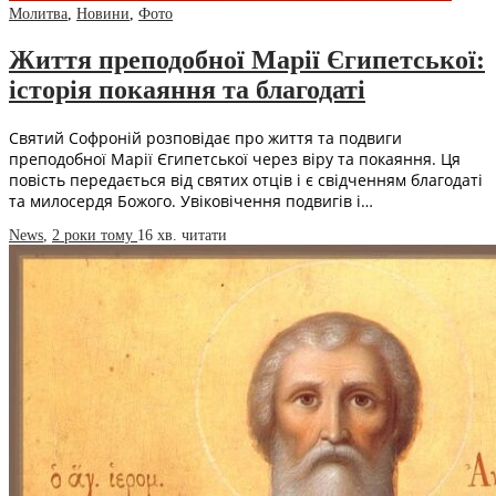
Молитва
,
Новини
,
Фото
Життя преподобної Марії Єгипетської:
історія покаяння та благодаті
Святий Софроній розповідає про життя та подвиги
преподобної Марії Єгипетської через віру та покаяння. Ця
повість передається від святих отців і є свідченням благодаті
та милосердя Божого. Увіковічення подвигів і…
News
,
2 роки тому
16 хв.
читати