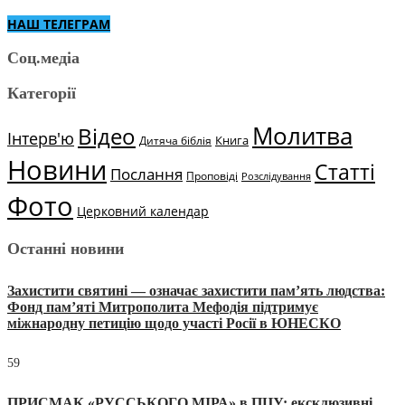
НАШ ТЕЛЕГРАМ
Соц.медіа
Категорії
Молитва
Відео
Інтерв'ю
Книга
Дитяча біблія
Новини
Статті
Послання
Проповіді
Розслідування
Фото
Церковний календар
Останні новини
Захистити святині — означає захистити пам’ять людства:
Фонд пам’яті Митрополита Мефодія підтримує
міжнародну петицію щодо участі Росії в ЮНЕСКО
59
ПРИСМАК «РУССЬКОГО МІРА» в ПЦУ: ексклюзивні