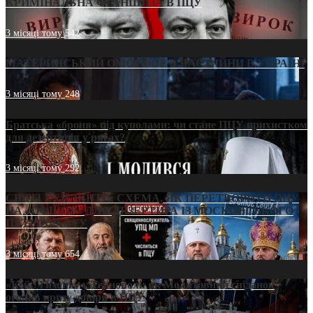
КРИМІНАЛЬНА ФРАНШИЗА В ПЦУ
3 місяці тому
542
МАТЕРИНСЬКИЙ ОМОРФОР В ЧАС ВІЙНИ В УКРАЇНІ
3 місяці тому
248
Братська «броня» під куполами: чи стане ПЦУ прихистком
для дезертирів у рясах?
3 місяці тому
292
СВЯТІ УХИЛЯНТИ: СХЕМА, ЯК ПЕРЕТВОРИТИ ПЦУ
НА «ОФШОР» ДЛЯ ДЕЗЕРТИРА ІЗ МОСКОВСЬКОГО
ПАТРІАРХАТУ
3 місяці тому
654
«Кейс Тихона» у Тернополі: як Молитовний сніданок
оголив кризу довіри в ПЦУ