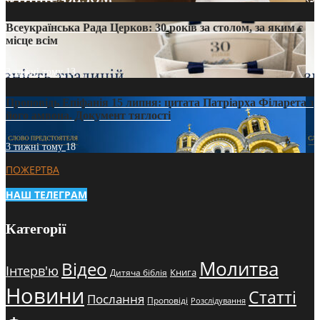
Всеукраїнська Рада Церков: 30 років за столом, за яким є
місце всім
3 тижні тому
13
Проповідь Епіфанія 15 липня: цитата Патріарха Філарета з
його амвона. Документ тяглості
3 тижні тому
18
ПОЖЕРТВА
НАШ ТЕЛЕГРАМ
Категорії
Молитва
Відео
Інтерв'ю
Книга
Дитяча біблія
Новини
Статті
Послання
Проповіді
Розслідування