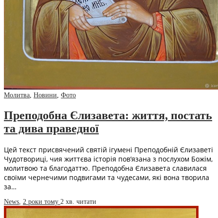
Молитва
,
Новини
,
Фото
Преподобна Єлизавета: життя, постать
та дива праведної
Цей текст присвячений святій ігумені Преподобній Єлизаветі
Чудотвориці, чия життєва історія пов’язана з послухом Божім,
молитвою та благодаттю. Преподобна Єлизавета славилася
своїми чернечими подвигами та чудесами, які вона творила
за…
News
,
2 роки тому
2 хв.
читати