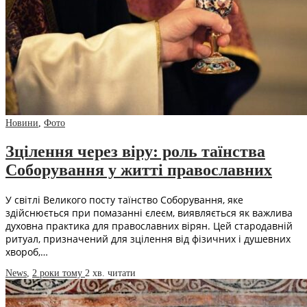
Новини
,
Фото
Зцілення через віру: роль таїнства
Соборування у житті православних
У світлі Великого посту таїнство Соборування, яке
здійснюється при помазанні єлеєм, виявляється як важлива
духовна практика для православних вірян. Цей стародавній
ритуал, призначений для зцілення від фізичних і душевних
хвороб,…
News
,
2 роки тому
2 хв.
читати