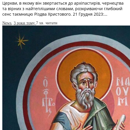
Церкви, в якому він звертається до архіпастирів, чернецтва
та вірних з найтеплішими словами, розкриваючи глибокий
сенс таємницю Різдва Христового. 21 Грудня 2023:…
News
,
3 роки тому
7 хв.
читати