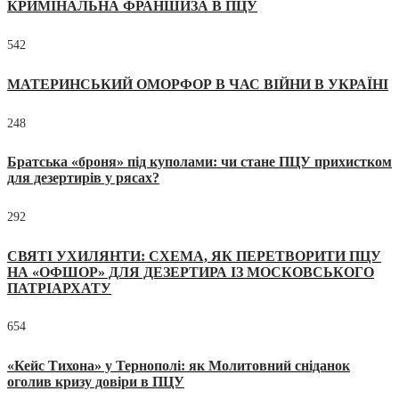
КРИМІНАЛЬНА ФРАНШИЗА В ПЦУ
542
МАТЕРИНСЬКИЙ ОМОРФОР В ЧАС ВІЙНИ В УКРАЇНІ
248
Братська «броня» під куполами: чи стане ПЦУ прихистком
для дезертирів у рясах?
292
СВЯТІ УХИЛЯНТИ: СХЕМА, ЯК ПЕРЕТВОРИТИ ПЦУ
НА «ОФШОР» ДЛЯ ДЕЗЕРТИРА ІЗ МОСКОВСЬКОГО
ПАТРІАРХАТУ
654
«Кейс Тихона» у Тернополі: як Молитовний сніданок
оголив кризу довіри в ПЦУ