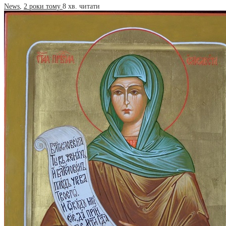
News
,
2 роки тому
8 хв.
читати