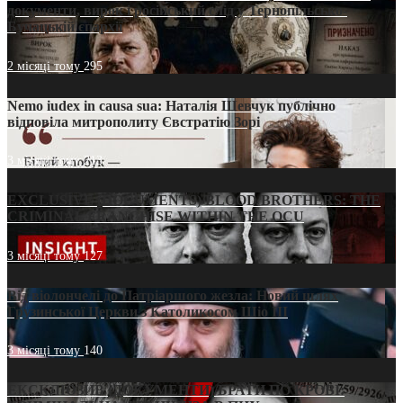
документи, вирок і російський слід у Тернопільсько-
Бучацькій єпархії
2 місяці тому
295
Nemo iudex in causa sua: Наталія Шевчук публічно
відповіла митрополиту Євстратію Зорі
3 місяці тому
213
EXCLUSIVE (DOCUMENTS)/BLOOD BROTHERS: THE
CRIMINAL FRANCHISE WITHIN THE OCU
3 місяці тому
127
Від віолончелі до Патріаршого жезла: Новий шлях
Грузинської Церкви з Католикосом Шіо III
3 місяці тому
140
ЕКСКЛЮЗИВ (ДОКУМЕНТИ)/БРАТИ ПО КРОВІ: