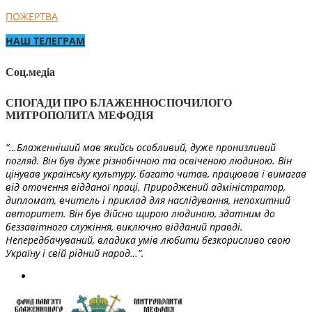
ПОЖЕРТВА
НАШ ТЕЛЕГРАМ
Соц.медіа
СПОГАДИ ПРО БЛАЖЕННОСПОЧИЛОГО
МИТРОПОЛИТА МЕФОДІЯ
“…Блаженніший мав якийсь особливий, дуже пронизливий
погляд. Він був дуже різнобічною та освіченою людиною. Він
цінував українську культуру, багато читав, працював і вимагав
від оточення відданої праці. Природжений адміністратор,
дипломат, вчитель і приклад для наслідування, непохитний
авторитет. Він був дійсно щирою людиною, здатним до
беззавітного служіння, виключно відданий правді.
Непередбачуваний, владика умів любити безкорисливо свою
Україну і свій рідний народ…”.