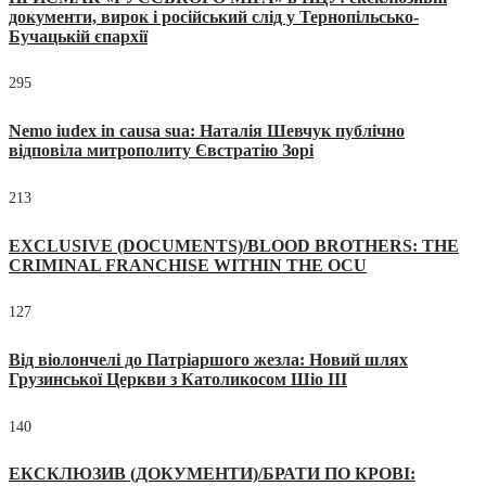
документи, вирок і російський слід у Тернопільсько-
Бучацькій єпархії
295
Nemo iudex in causa sua: Наталія Шевчук публічно
відповіла митрополиту Євстратію Зорі
213
EXCLUSIVE (DOCUMENTS)/BLOOD BROTHERS: THE
CRIMINAL FRANCHISE WITHIN THE OCU
127
Від віолончелі до Патріаршого жезла: Новий шлях
Грузинської Церкви з Католикосом Шіо III
140
ЕКСКЛЮЗИВ (ДОКУМЕНТИ)/БРАТИ ПО КРОВІ: