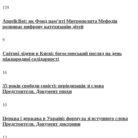
159
AngelicBot: як Фонд пам’яті Митрополита Мефодія
розвиває цифрову катехизацію дітей
9
Світові лідери в Києві: богословський погляд на день
міжнародної солідарності
16
35 років свободи совісті: періодизація зі слова
Предстоятеля. Документ епохи
10
Церква і держава в Україні: формула зі вступного слова
Предстоятеля. Документ доктрини
13