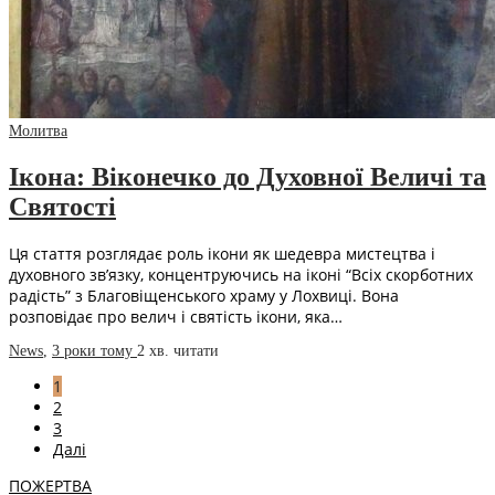
Молитва
Ікона: Віконечко до Духовної Величі та
Святості
Ця стаття розглядає роль ікони як шедевра мистецтва і
духовного зв’язку, концентруючись на іконі “Всіх скорботних
радість” з Благовіщенського храму у Лохвиці. Вона
розповідає про велич і святість ікони, яка…
News
,
3 роки тому
2 хв.
читати
1
2
3
Далі
ПОЖЕРТВА