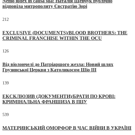
Nemo iudex in causa sua: Наталія Шевчук публічно
відповіла митрополиту Євстратію Зорі
212
EXCLUSIVE (DOCUMENTS)/BLOOD BROTHERS: THE
CRIMINAL FRANCHISE WITHIN THE OCU
126
Від віолончелі до Патріаршого жезла: Новий шлях
Грузинської Церкви з Католикосом Шіо III
139
ЕКСКЛЮЗИВ (ДОКУМЕНТИ)/БРАТИ ПО КРОВІ:
КРИМІНАЛЬНА ФРАНШИЗА В ПЦУ
539
МАТЕРИНСЬКИЙ ОМОРФОР В ЧАС ВІЙНИ В УКРАЇНІ