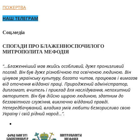
ПОЖЕРТВА
НАШ ТЕЛЕГРАМ
Соц.медіа
СПОГАДИ ПРО БЛАЖЕННОСПОЧИЛОГО
МИТРОПОЛИТА МЕФОДІЯ
“…Блаженніший мав якийсь особливий, дуже пронизливий
погляд. Він був дуже різнобічною та освіченою людиною. Він
цінував українську культуру, багато читав, працював і вимагав
від оточення відданої праці. Природжений адміністратор,
дипломат, вчитель і приклад для наслідування, непохитний
авторитет. Він був дійсно щирою людиною, здатним до
беззавітного служіння, виключно відданий правді.
Непередбачуваний, владика умів любити безкорисливо свою
Україну і свій рідний народ…”.