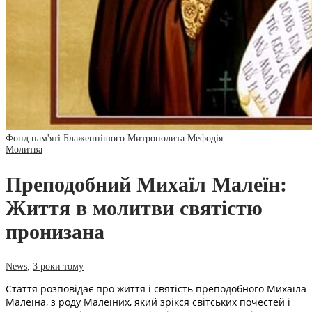
Фонд пам'яті Блаженнішого Митрополита Мефодія
Молитва
Преподобний Михаїл Малеїн:
Життя в молитви святістю
пронизана
News
,
3 роки тому
Стаття розповідає про життя і святість преподобного Михаїла
Малеїна, з роду Малеїних, який зрікся світських почестей і