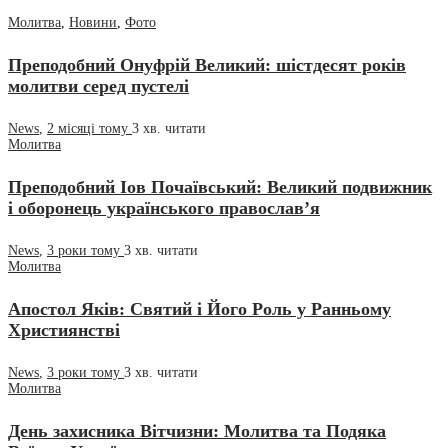
Молитва
,
Новини
,
Фото
Преподобний Онуфрій Великий: шістдесят років
молитви серед пустелі
News
,
2 місяці тому
3 хв.
читати
Молитва
Преподобний Іов Почаївський: Великий подвижник
і оборонець українського православ’я
News
,
3 роки тому
3 хв.
читати
Молитва
Апостол Яків: Святий і Його Роль у Ранньому
Християнстві
News
,
3 роки тому
3 хв.
читати
Молитва
День захисника Вітчизни: Молитва та Подяка