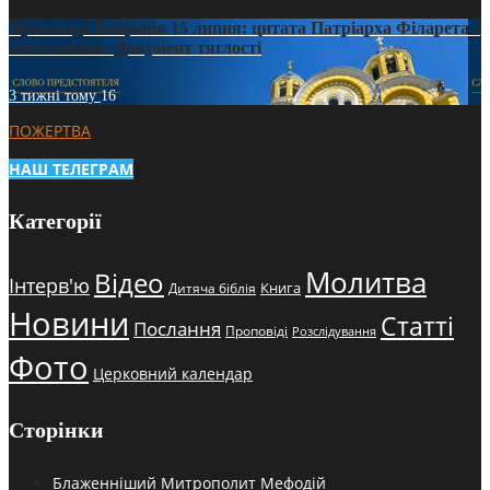
Проповідь Епіфанія 15 липня: цитата Патріарха Філарета з
його амвона. Документ тяглості
3 тижні тому
16
ПОЖЕРТВА
НАШ ТЕЛЕГРАМ
Категорії
Молитва
Відео
Інтерв'ю
Книга
Дитяча біблія
Новини
Статті
Послання
Проповіді
Розслідування
Фото
Церковний календар
Сторінки
Блаженніший Митрополит Мефодій