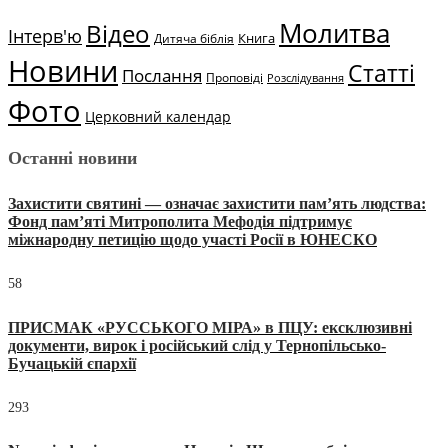
Молитва
Відео
Інтерв'ю
Книга
Дитяча біблія
Новини
Статті
Послання
Проповіді
Розслідування
Фото
Церковний календар
Останні новини
Захистити святині — означає захистити пам’ять людства:
Фонд пам’яті Митрополита Мефодія підтримує
міжнародну петицію щодо участі Росії в ЮНЕСКО
58
ПРИСМАК «РУССЬКОГО МІРА» в ПЦУ: ексклюзивні
документи, вирок і російський слід у Тернопільсько-
Бучацькій єпархії
293