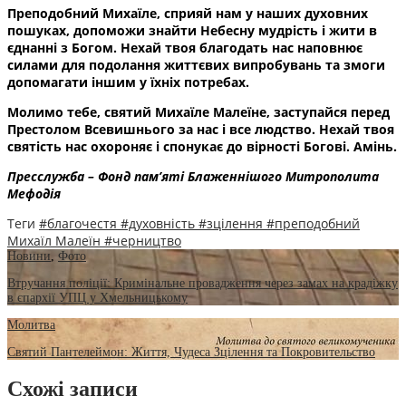
Преподобний Михаїле, сприяй нам у наших духовних
пошуках, допоможи знайти Небесну мудрість і жити в
єднанні з Богом. Нехай твоя благодать нас наповнює
силами для подолання життєвих випробувань та змоги
допомагати іншим у їхніх потребах.
Молимо тебе, святий Михаїле Малеїне, заступайся перед
Престолом Всевишнього за нас і все людство. Нехай твоя
святість нас охороняє і спонукає до вірності Богові. Амінь.
Пресслужба – Фонд пам’яті Блаженнішого Митрополита
Мефодія
Теги
#благочестя
#духовність
#зцілення
#преподобний
Михаїл Малеїн
#черництво
Новини
,
Фото
Втручання поліції: Кримінальне провадження через замах на крадіжку
в єпархії УПЦ у Хмельницькому
Молитва
Святий Пантелеймон: Життя, Чудеса Зцілення та Покровительство
Схожі записи