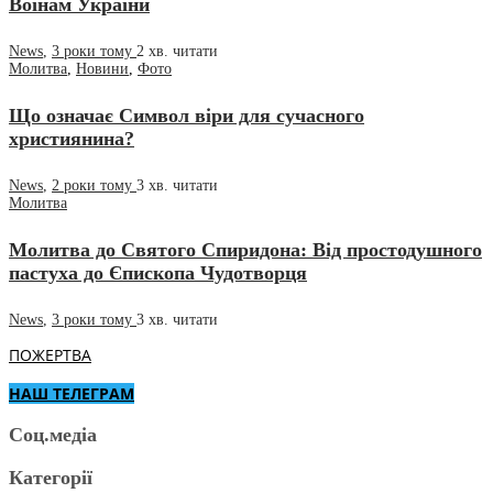
Воїнам України
News
,
3 роки тому
2 хв.
читати
Молитва
,
Новини
,
Фото
Що означає Символ віри для сучасного
християнина?
News
,
2 роки тому
3 хв.
читати
Молитва
Молитва до Святого Спиридона: Від простодушного
пастуха до Єпископа Чудотворця
News
,
3 роки тому
3 хв.
читати
ПОЖЕРТВА
НАШ ТЕЛЕГРАМ
Соц.медіа
Категорії