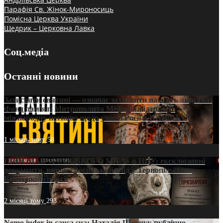
Парафія Св. Жінок-Мироносиць
Помісна Церква України
Щедрик – Церковна Лавка
Соц.медіа
Останні новини
Захистити святині — означає захистити пам’ять людства:
Фонд пам’яті Митрополита Мефодія підтримує
міжнародну петицію щодо участі Росії в ЮНЕСКО
1 місяць тому
58
ПРИСМАК «РУССЬКОГО МІРА» в ПЦУ: ексклюзивні
документи, вирок і російський слід у Тернопільсько-
Бучацькій єпархії
2 місяці тому
293
Nemo iudex in causa sua: Наталія Шевчук публічно