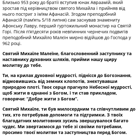
Близько 953 року до братії вступив юнак Авраамій, який
зростав під керівництвом святого Михайла і прийняв від
нього постриг з ім’ям Афанасій. Згодом преподобний
Афанасій (пам’ять 5/18 липня) сам заснував знамениту
Афонську Лавру, перший гуртожильний монастир на Святій
Горі. Після п’ятдесяти років невпинних чернечих подвигів
преподобний Михайло Малєїн мирно відійшов до Господа у
962 році.
Святий Михаїле Малеїне, благословенний заступнику та
наставнику духовних шляхів, прийми нашу щиру
молитву до тебе.
Ти, на крилах духовної мудрості, піднісся до Богознання,
відмовившись від земних клопотів, знехтувавши
природою плоті. Твоє серце прагнуло Небесної мудрості,
щоб жити в єднанні з Богом, і ти став прикладом,
говорячи: “Добре жити з Богом”.
Святий Михаїле, ти був милосердним та співчутливим до
тих, хто потребував допомоги та підтримки. З твоїх
благодатних молитовних зусиль звершувалося багато
чудес. Ми звертаємося до тебе зі своїми потребами,
просимо твоєї молитви та заступництва перед Богом.