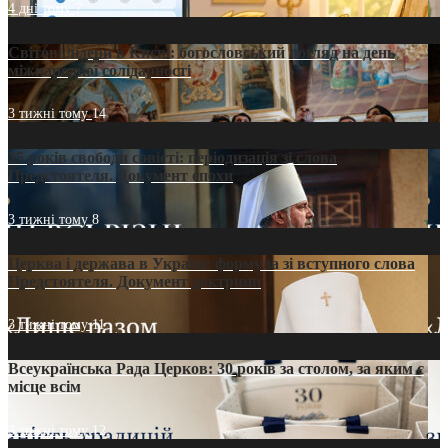
4 дні тому
7
Світові лідери в Києві: богословський погляд на день
міжнародної солідарності
3 тижні тому
14
35 років свободи совісті: періодизація зі слова
Предстоятеля. Документ епохи
3 тижні тому
8
Церква і держава в Україні: формула зі вступного слова
Предстоятеля. Документ доктрини
3 тижні тому
11
Всеукраїнська Рада Церков: 30 років за столом, за яким є
місце всім
3 тижні тому
12