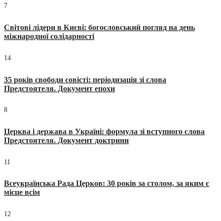
7
Світові лідери в Києві: богословський погляд на день
міжнародної солідарності
14
35 років свободи совісті: періодизація зі слова
Предстоятеля. Документ епохи
8
Церква і держава в Україні: формула зі вступного слова
Предстоятеля. Документ доктрини
11
Всеукраїнська Рада Церков: 30 років за столом, за яким є
місце всім
12