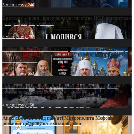
3 місяці тому
246
Братська «броня» під куполами: чи стане ПЦУ прихистком
для дезертирів у рясах?
3 місяці тому
292
СВЯТІ УХИЛЯНТИ: СХЕМА, ЯК ПЕРЕТВОРИТИ ПЦУ
НА «ОФШОР» ДЛЯ ДЕЗЕРТИРА ІЗ МОСКОВСЬКОГО
ПАТРІАРХАТУ
3 місяці тому
653
«Кейс Тихона» у Тернополі: як Молитовний сніданок
оголив кризу довіри в ПЦУ
4 місяці тому
158
AngelicBot: як Фонд пам’яті Митрополита Мефодія
розвиває цифрову катехизацію дітей