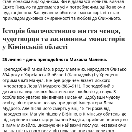
став монахом відлюдником. Він віддавався молитві, вивчав
Святе Письмо та допомагав усім потребуючим, здійснюючи
чуда зцілення. Заснувавши обители і монастирі, він став
прикладом духовної смиренності та любові до ближнього.
Історія благочестивого життя ченця,
чудотворця та засновника монастирів
у Кімінській області
25 липня – день преподобного Михаїла Малеїна.
Преподобний Михайло, з роду Малеїних, народився близько
894 року в Харсіанській області (Каппадокія) і у Хрещенні
отримав ім’я Мануїл. Він був родичем візантійського
імператора Лева VI Мудрого (886–911). Преподобний з
дитинства вирізнявся благочестям і любов’ю до наук. З
особливою увагою він вивчав Писання. Здобувши чудову
освіту, він отримав посаду при дворі імператора Лева
Мудрого. Але після його смерті, у віці 18-ти років від
народження, Мануїл пішов у Віфінію, в Кімінську обитель, де
під керівництвом старця Іоанна Еладіта, прийняв чернецтво
з ім’ям Михайло. Виконуючи найважчі послухи, незважаючи
на знатність свого роду, він показав приклад великого