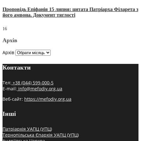
Проповідь Епіфанія 15 липня: цитата Патріарха Філарета з
його амвона. Документ тяглості
16
Архів
Архів
Контакти
Тел:
+38 (044) 599-000-5
E-mail:
info@mefodiy.org.ua
Веб-сайт:
https://mefodiy.org.ua
Інші
Патріархія УАПЦ (УПЦ)
Тернопільська Єпархія УАПЦ (УПЦ)
Андріївська Церква