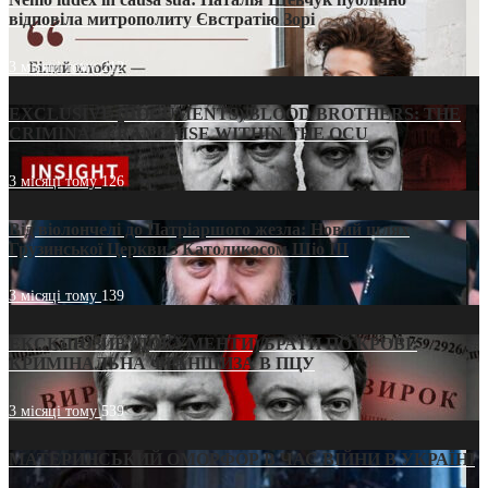
відповіла митрополиту Євстратію Зорі
3 місяці тому
212
EXCLUSIVE (DOCUMENTS)/BLOOD BROTHERS: THE
CRIMINAL FRANCHISE WITHIN THE OCU
3 місяці тому
126
Від віолончелі до Патріаршого жезла: Новий шлях
Грузинської Церкви з Католикосом Шіо III
3 місяці тому
139
ЕКСКЛЮЗИВ (ДОКУМЕНТИ)/БРАТИ ПО КРОВІ:
КРИМІНАЛЬНА ФРАНШИЗА В ПЦУ
3 місяці тому
539
МАТЕРИНСЬКИЙ ОМОРФОР В ЧАС ВІЙНИ В УКРАЇНІ