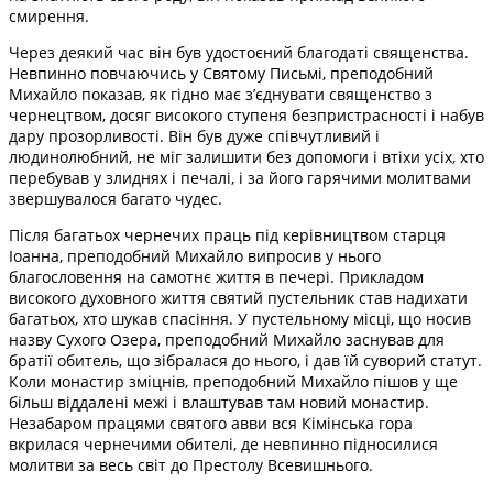
смирення.
Через деякий час він був удостоєний благодаті священства.
Невпинно повчаючись у Святому Письмі, преподобний
Михайло показав, як гідно має з’єднувати священство з
чернецтвом, досяг високого ступеня безпристрасності і набув
дару прозорливості. Він був дуже співчутливий і
людинолюбний, не міг залишити без допомоги і втіхи усіх, хто
перебував у злиднях і печалі, і за його гарячими молитвами
звершувалося багато чудес.
Після багатьох чернечих праць під керівництвом старця
Іоанна, преподобний Михайло випросив у нього
благословення на самотнє життя в печері. Прикладом
високого духовного життя святий пустельник став надихати
багатьох, хто шукав спасіння. У пустельному місці, що носив
назву Сухого Озера, преподобний Михайло заснував для
братії обитель, що зібралася до нього, і дав їй суворий статут.
Коли монастир зміцнів, преподобний Михайло пішов у ще
більш віддалені межі і влаштував там новий монастир.
Незабаром працями святого авви вся Кімінська гора
вкрилася чернечими обителі, де невпинно підносилися
молитви за весь світ до Престолу Всевишнього.