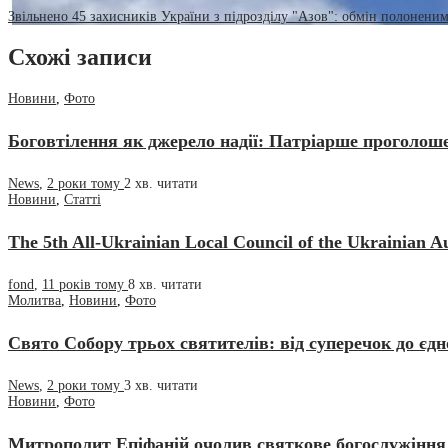
Звільнено 45 захисників України з підрозділу "Азов": обмін полоненими
Схожі записи
Новини
,
Фото
Боговтілення як джерело надії: Патріарше проголош
News
,
2 роки тому
2 хв.
читати
Новини
,
Статті
The 5th All-Ukrainian Local Council of the Ukrainian 
fond
,
11 років тому
8 хв.
читати
Молитва
,
Новини
,
Фото
Свято Собору трьох святителів: від суперечок до єдн
News
,
2 роки тому
3 хв.
читати
Новини
,
Фото
Митрополит Епіфаній очолив святкове богослужіння