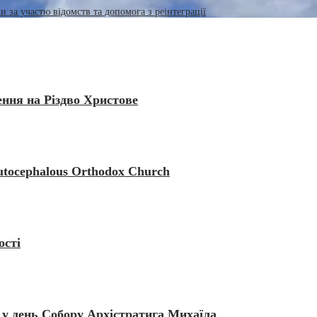
 за участю відомств та допомога з реінтеграції
ення на Різдво Христове
Autocephalous Orthodox Church
ості
 у день Собору Архістратига Михаїла