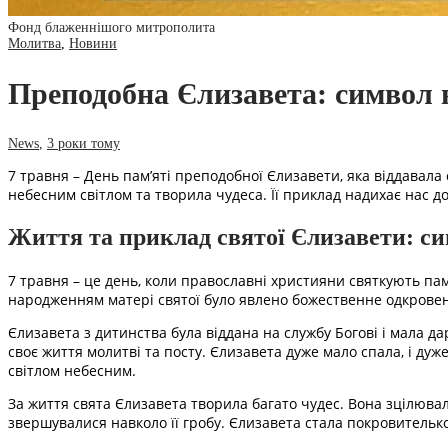
Фонд блаженнішого митрополита
Молитва
,
Новини
Преподобна Єлизавета: символ в
News
,
3 роки тому
7 травня – День пам’яті преподобної Єлизавети, яка віддавала
небесним світлом та творила чудеса. Її приклад надихає нас д
Життя та приклад святої Єлизавети: си
7 травня – це день, коли православні християни святкують пам
народженням матері святої було явлено божественне одкровен
Єлизавета з дитинства була віддана на службу Богові і мала д
своє життя молитві та посту. Єлизавета дуже мало спала, і дуж
світлом небесним.
За життя свята Єлизавета творила багато чудес. Вона зцілювала х
звершувалися навколо її гробу. Єлизавета стала покровителькою