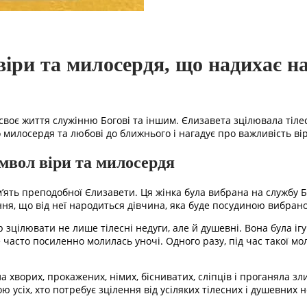
іри та милосердя, що надихає н
 своє життя служінню Богові та іншим. Єлизавета зцілювала тіле
о милосердя та любові до ближнього і нагадує про важливість ві
мвол віри та милосердя
’ять преподобної Єлизавети. Ця жінка була вибрана на службу Бо
ня, що від неї народиться дівчина, яка буде посудиною вибран
ар зцілювати не лише тілесні недуги, але й душевні. Вона була 
е часто посиленно молилась уночі. Одного разу, під час такої мо
ворих, прокажених, німих, бісниватих, сліпців і проганяла злих д
 усіх, хто потребує зцілення від усіляких тілесних і душевних н