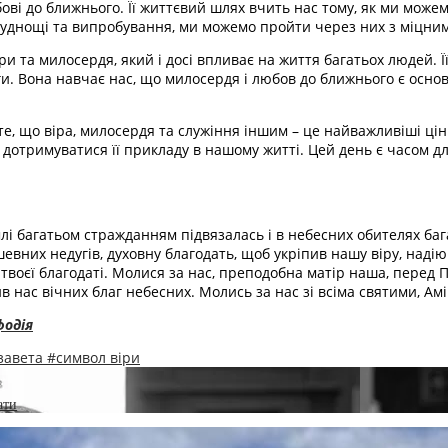
ві до ближнього. Її життєвий шлях вчить нас тому, як ми може
труднощі та випробування, ми можемо пройти через них з міцним
ри та милосердя, який і досі впливає на життя багатьох людей. 
и. Вона навчає нас, що милосердя і любов до ближнього є основ
е, що віра, милосердя та служіння іншим – це найважливіші цін
і дотримуватися її прикладу в нашому житті. Цей день є часом д
лі багатьом стражданням підвязалась і в небесних обителях ба
евних недугів, духовну благодать, щоб укріпив нашу віру, надію
 твоєї благодаті. Молися за нас, преподобна матір наша, перед 
в нас вічних благ небесних. Молись за нас зі всіма святими, Амі
фодія
завета
#символ віри
ати