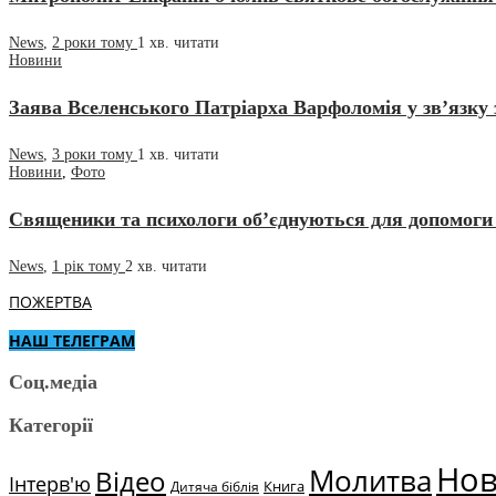
News
,
2 роки тому
1 хв.
читати
Новини
Заява Вселенського Патріарха Варфоломія у зв’язку з
News
,
3 роки тому
1 хв.
читати
Новини
,
Фото
Священики та психологи об’єднуються для допомоги 
News
,
1 рік тому
2 хв.
читати
ПОЖЕРТВА
НАШ ТЕЛЕГРАМ
Соц.медіа
Категорії
Но
Молитва
Відео
Інтерв'ю
Книга
Дитяча біблія