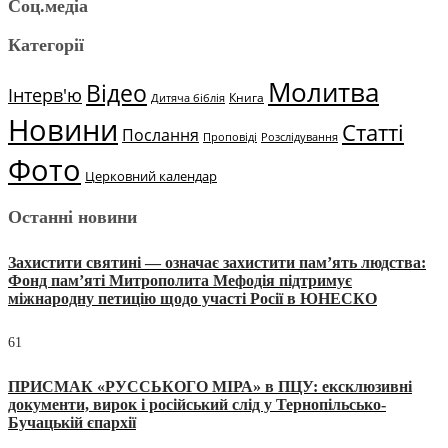
Соц.медіа
Категорії
Молитва
Відео
Інтерв'ю
Книга
Дитяча біблія
Новини
Статті
Послання
Проповіді
Розслідування
Фото
Церковний календар
Останні новини
Захистити святині — означає захистити пам’ять людства:
Фонд пам’яті Митрополита Мефодія підтримує
міжнародну петицію щодо участі Росії в ЮНЕСКО
61
ПРИСМАК «РУССЬКОГО МІРА» в ПЦУ: ексклюзивні
документи, вирок і російський слід у Тернопільсько-
Бучацькій єпархії