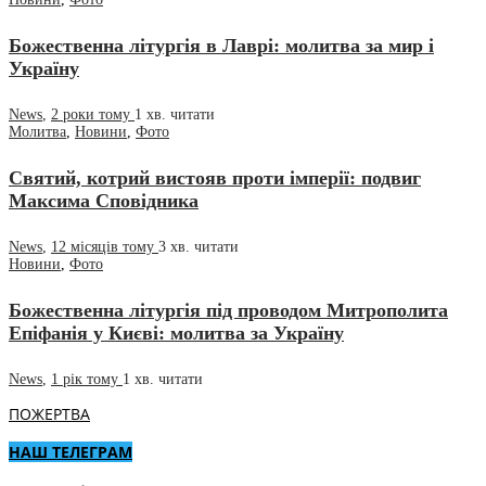
Божественна літургія в Лаврі: молитва за мир і
Україну
News
,
2 роки тому
1 хв.
читати
Молитва
,
Новини
,
Фото
Святий, котрий вистояв проти імперії: подвиг
Максима Сповідника
News
,
12 місяців тому
3 хв.
читати
Новини
,
Фото
Божественна літургія під проводом Митрополита
Епіфанія у Києві: молитва за Україну
News
,
1 рік тому
1 хв.
читати
ПОЖЕРТВА
НАШ ТЕЛЕГРАМ