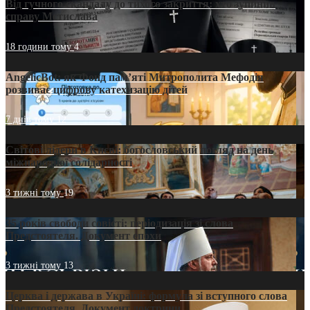
Від гучного скандалу до тихого закриття: хто зупинив
справу Мстислава
18 години тому
4
AngelicBot: як Фонд пам’яті Митрополита Мефодія
розвиває цифрову катехизацію дітей
7 днів тому
12
Світові лідери в Києві: богословський погляд на день
міжнародної солідарності
3 тижні тому
19
35 років свободи совісті: періодизація зі слова
Предстоятеля. Документ епохи
3 тижні тому
13
Церква і держава в Україні: формула зі вступного слова
Предстоятеля. Документ доктрини