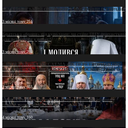
МАТЕРИНСЬКИЙ ОМОРФОР В ЧАС ВІЙНИ В УКРАЇНІ
3 місяці тому
251
Братська «броня» під куполами: чи стане ПЦУ прихистком
для дезертирів у рясах?
3 місяці тому
294
СВЯТІ УХИЛЯНТИ: СХЕМА, ЯК ПЕРЕТВОРИТИ ПЦУ
НА «ОФШОР» ДЛЯ ДЕЗЕРТИРА ІЗ МОСКОВСЬКОГО
ПАТРІАРХАТУ
3 місяці тому
655
«Кейс Тихона» у Тернополі: як Молитовний сніданок
оголив кризу довіри в ПЦУ
4 місяці тому
160