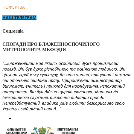
ПОЖЕРТВА
НАШ ТЕЛЕГРАМ
Соц.медіа
СПОГАДИ ПРО БЛАЖЕННОСПОЧИЛОГО
МИТРОПОЛИТА МЕФОДІЯ
“…Блаженніший мав якийсь особливий, дуже пронизливий
погляд. Він був дуже різнобічною та освіченою людиною. Він
цінував українську культуру, багато читав, працював і вимагав
від оточення відданої праці. Природжений адміністратор,
дипломат, вчитель і приклад для наслідування, непохитний
авторитет. Він був дійсно щирою людиною, здатним до
беззавітного служіння, виключно відданий правді.
Непередбачуваний, владика умів любити безкорисливо свою
Україну і свій рідний народ…”.