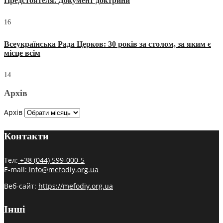
Предстоятеля. Документ доктрини
16
Всеукраїнська Рада Церков: 30 років за столом, за яким є
місце всім
14
Архів
Архів
Контакти
Тел:
+38 (044) 599-000-5
E-mail:
info@mefodiy.org.ua
Веб-сайт:
https://mefodiy.org.ua
Інші