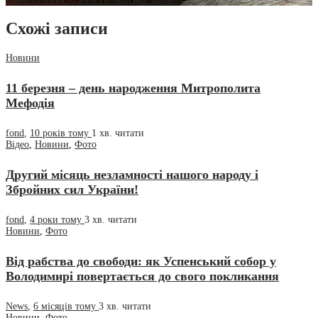
Схожі записи
Новини
11 березня – день народження Митрополита
Мефодія
fond
,
10 років тому
1 хв.
читати
Відео
,
Новини
,
Фото
Другий місяць незламності нашого народу і
Збройних сил України!
fond
,
4 роки тому
3 хв.
читати
Новини
,
Фото
Від рабства до свободи: як Успенський собор у
Володимирі повертається до свого покликання
News
,
6 місяців тому
3 хв.
читати
Новини
,
Фото