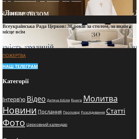
3 тижні тому
16
Всеукраїнська Рада Церков: 30 років за столом, за яким є
місце всім
3 тижні тому
14
ПОЖЕРТВА
НАШ ТЕЛЕГРАМ
Категорії
Молитва
Відео
Інтерв'ю
Книга
Дитяча біблія
Новини
Статті
Послання
Проповіді
Розслідування
Фото
Церковний календар