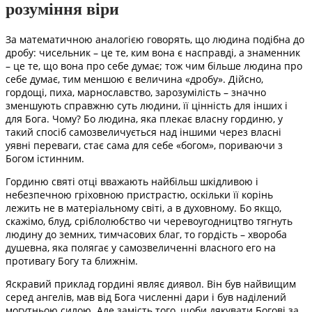
розуміння віри
За математичною аналогією говорять, що людина подібна до
дробу: чисельник – це те, ким вона є насправді, а знаменник
– це те, що вона про себе думає; тож чим більше людина про
себе думає, тим меншою є величина «дробу». Дійсно,
гордощі, пиха, марнославство, зарозумілість – значно
зменшують справжню суть людини, її цінність для інших і
для Бога. Чому? Бо людина, яка плекає власну гординю, у
такий спосіб самозвеличується над іншими через власні
уявні переваги, стає сама для себе «богом», пориваючи з
Богом істинним.
Гординю святі отці вважають найбільш шкідливою і
небезпечною гріховною пристрастю, оскільки її корінь
лежить не в матеріальному світі, а в духовному. Бо якщо,
скажімо, блуд, сріблолюбство чи черевоугодництво тягнуть
людину до земних, тимчасових благ, то гордість – хвороба
душевна, яка полягає у самозвеличенні власного его на
противагу Богу та ближнім.
Яскравий приклад гордині являє диявол. Він був найвищим
серед ангелів, мав від Бога численні дари і був наділений
могутньою силою. Але замість того, щоби дякувати Богові за