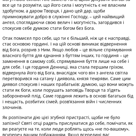
все це та розуміти, що його сила і могутність є не власним
здобутком, а даром Творця, і дано цей дар, щоби
примножувати добро в служінні Господу, – цей найвищий
ангел, споглядаючи свою велич і могутність, загордився і
спокусив себе думкою стати богом без Бога.
Отак помисел про себе, що ти є більший, ніж це є насправді,
стає основою гордині. І на цій основі виникає відвернення
від Бога, розрив з Ним. Якщо любов – це вільне спрямування
власного буття для єднання з буттям інших, то гординя – це
замкнення в самому собі, спрямування буття лише на себе і
для себе. І ця гординя Денниці, яка стала першим гріхом,
відвернула його від Бога, внаслідок чого він з ангела світла
перетворився на сатану і диявола, князя темряви. Саме цим
диявол спокусив і наших прабатьків: думкою, що вони можуть
стати як боги, коли порушать заповідь Творця та з’їдять
заборонений плід. Саме гординя лежить в основі багатьох бід
і нещасть, розбитих сімей, розв’язання війн і численних
злочинів.
Як розпізнати дію цієї згубної пристрасті, щоби не було
запізно? Святі отці радять прислухатися до себе, помічати, як
ви реагуєте на те, коли люди роблять щось «не по-вашому»,
всупереч вашим побажанням. Якщо всередині вас