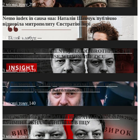
2 місяці тому
298
Nemo iudex in causa sua: Наталія Шевчук публічно
відповіла митрополиту Євстратію Зорі
3 місяці тому
214
EXCLUSIVE (DOCUMENTS)/BLOOD BROTHERS: THE
CRIMINAL FRANCHISE WITHIN THE OCU
3 місяці тому
129
Від віолончелі до Патріаршого жезла: Новий шлях
Грузинської Церкви з Католикосом Шіо III
3 місяці тому
140
ЕКСКЛЮЗИВ (ДОКУМЕНТИ)/БРАТИ ПО КРОВІ:
КРИМІНАЛЬНА ФРАНШИЗА В ПЦУ
3 місяці тому
544