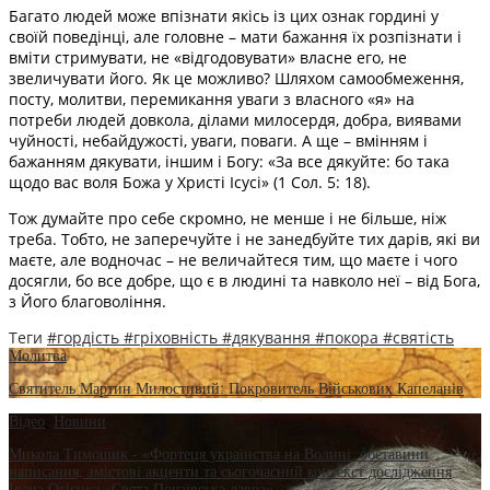
Багато людей може впізнати якісь із цих ознак гордині у
своїй поведінці, але головне – мати бажання їх розпізнати і
вміти стримувати, не «відгодовувати» власне его, не
звеличувати його. Як це можливо? Шляхом самообмеження,
посту, молитви, перемикання уваги з власного «я» на
потреби людей довкола, ділами милосердя, добра, виявами
чуйності, небайдужості, уваги, поваги. А ще – вмінням і
бажанням дякувати, іншим і Богу: «За все дякуйте: бо така
щодо вас воля Божа у Христi Iсусi» (1 Сол. 5: 18).
Тож думайте про себе скромно, не менше і не більше, ніж
треба. Тобто, не заперечуйте і не занедбуйте тих дарів, які ви
маєте, але водночас – не величайтеся тим, що маєте і чого
досягли, бо все добре, що є в людині та навколо неї – від Бога,
з Його благовоління.
Теги
#гордість
#гріховність
#дякування
#покора
#святість
Молитва
Святитель Мартин Милостивий: Покровитель Військових Капеланів
Відео
,
Новини
Микола Тимошик - «Фортеця українства на Волині: обставини
написання, змістові акценти та сьогочасний контекст дослідження
Івана Огієнка «Свята Почаївська лавра»