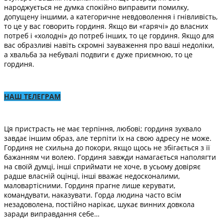
народжується не думка спокійно виправити помилку,
допущену іншими, а категоричне невдоволення і гнівливість,
то це у вас говорить гординя. Якщо ви «гарячі» до власних
потреб і «холодні» до потреб інших, то це гординя. Якщо для
вас образливі навіть скромні зауваження про ваші недоліки,
а хвальба за небувалі подвиги є дуже приємною, то це
гординя.
НАШ ТЕЛЕГРАМ
Ця пристрасть не має терпіння, любові; гординя зухвало
завдає іншим образ, але терпіти їх на свою адресу не може.
Гординя не схильна до покори, якщо щось не збігається з її
бажанням чи волею. Гординя завжди намагається наполягти
на своїй думці, інші сприймати не хоче, в усьому довіряє
радше власній оцінці, інші вважає недосконалими,
маловартісними. Гординя прагне лише керувати,
командувати, наказувати. Горда людина часто всім
незадоволена, постійно нарікає, шукає винних довкола
заради виправдання себе…