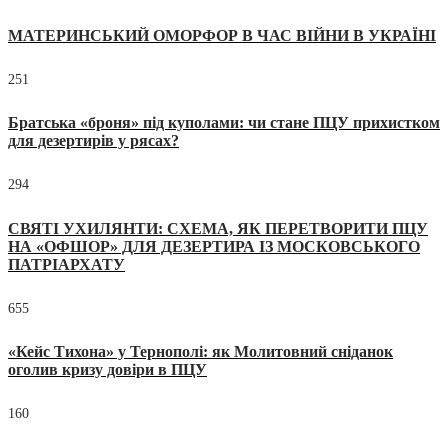
МАТЕРИНСЬКИЙ ОМОРФОР В ЧАС ВІЙНИ В УКРАЇНІ
251
Братська «броня» під куполами: чи стане ПЦУ прихистком
для дезертирів у рясах?
294
СВЯТІ УХИЛЯНТИ: СХЕМА, ЯК ПЕРЕТВОРИТИ ПЦУ
НА «ОФШОР» ДЛЯ ДЕЗЕРТИРА ІЗ МОСКОВСЬКОГО
ПАТРІАРХАТУ
655
«Кейс Тихона» у Тернополі: як Молитовний сніданок
оголив кризу довіри в ПЦУ
160