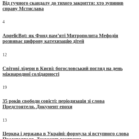
Від гучного скандалу до тихого закриття: хто зупинив
справу Мстислава
4
AngelicBot: як Фонд пам’яті Митрополита Мефодія
розвиває цифрову катехизацію дітей
12
Світові лідери в Києві: богословський погляд на день
міжнародної солідарності
19
35 років свободи совісті: періодизація зі слова
Предстоятеля. Документ епохи
13
Церква і держава в Україні: формула зі вступного слова