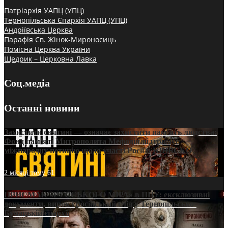
Патріархія УАПЦ (УПЦ)
Тернопільська Єпархія УАПЦ (УПЦ)
Андріївська Церква
Парафія Св. Жінок-Мироносиць
Помісна Церква України
Щедрик – Церковна Лавка
Соц.медіа
Останні новини
Захистити святині — означає захистити пам’ять людства:
Фонд пам’яті Митрополита Мефодія підтримує
міжнародну петицію щодо участі Росії в ЮНЕСКО
2 місяці тому
61
ПРИСМАК «РУССЬКОГО МІРА» в ПЦУ: ексклюзивні
документи, вирок і російський слід у Тернопільсько-
Бучацькій єпархії