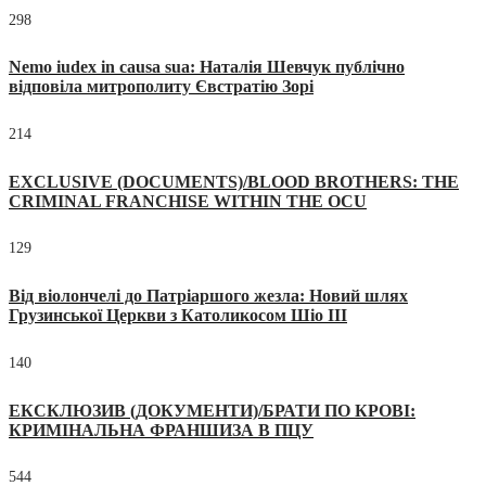
298
Nemo iudex in causa sua: Наталія Шевчук публічно
відповіла митрополиту Євстратію Зорі
214
EXCLUSIVE (DOCUMENTS)/BLOOD BROTHERS: THE
CRIMINAL FRANCHISE WITHIN THE OCU
129
Від віолончелі до Патріаршого жезла: Новий шлях
Грузинської Церкви з Католикосом Шіо III
140
ЕКСКЛЮЗИВ (ДОКУМЕНТИ)/БРАТИ ПО КРОВІ:
КРИМІНАЛЬНА ФРАНШИЗА В ПЦУ
544