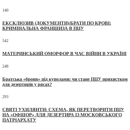
140
ЕКСКЛЮЗИВ (ДОКУМЕНТИ)/БРАТИ ПО КРОВІ:
КРИМІНАЛЬНА ФРАНШИЗА В ПЦУ
542
МАТЕРИНСЬКИЙ ОМОРФОР В ЧАС ВІЙНИ В УКРАЇНІ
248
Братська «броня» під куполами: чи стане ПЦУ прихистком
для дезертирів у рясах?
293
СВЯТІ УХИЛЯНТИ: СХЕМА, ЯК ПЕРЕТВОРИТИ ПЦУ
НА «ОФШОР» ДЛЯ ДЕЗЕРТИРА ІЗ МОСКОВСЬКОГО
ПАТРІАРХАТУ