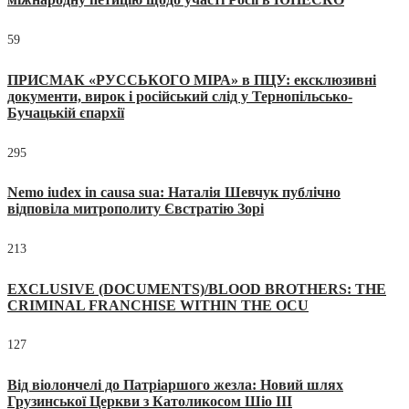
59
ПРИСМАК «РУССЬКОГО МІРА» в ПЦУ: ексклюзивні
документи, вирок і російський слід у Тернопільсько-
Бучацькій єпархії
295
Nemo iudex in causa sua: Наталія Шевчук публічно
відповіла митрополиту Євстратію Зорі
213
EXCLUSIVE (DOCUMENTS)/BLOOD BROTHERS: THE
CRIMINAL FRANCHISE WITHIN THE OCU
127
Від віолончелі до Патріаршого жезла: Новий шлях
Грузинської Церкви з Католикосом Шіо III