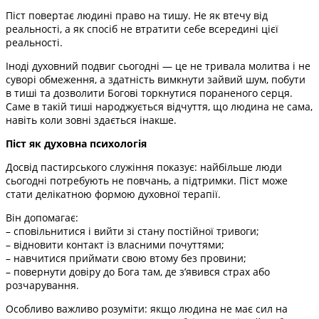
Піст повертає людині право на тишу. Не як втечу від
реальності, а як спосіб не втратити себе всередині цієї
реальності.
Іноді духовний подвиг сьогодні — це не тривала молитва і не
суворі обмеження, а здатність вимкнути зайвий шум, побути
в тиші та дозволити Богові торкнутися пораненого серця.
Саме в такій тиші народжується відчуття, що людина не сама,
навіть коли зовні здається інакше.
Піст як духовна психологія
Досвід пастирського служіння показує: найбільше люди
сьогодні потребують не повчань, а підтримки. Піст може
стати делікатною формою духовної терапії.
Він допомагає:
– сповільнитися і вийти зі стану постійної тривоги;
– відновити контакт із власними почуттями;
– навчитися приймати свою втому без провини;
– повернути довіру до Бога там, де з’явився страх або
розчарування.
Особливо важливо розуміти: якщо людина не має сил на