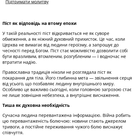
Підтримати молитву
Піст як відповідь на втому епохи
У такій реальності піст відкривається не як суворе
обмеження, а як ніжний духовний прихисток. Це час, коли
Церква не вимагає від людини героїзму, а запрошує до
чесності перед Богом. Піст стає можливістю дозволити собі
бути вразливим, втомленим, розгубленим — і водночас не
втратити надію.
Православна традиція ніколи не розглядала піст як
покарання для тіла. Його глибинна мета — звільнення серця
від усього, що позбавляє людину внутрішнього миру.
Особливо це важливо сьогодні, коли головною загрозою стає
не лише зовнішня небезпека, а внутрішнє виснаження.
Тиша як духовна необхідність
Сучасна людина перевантажена інформацією. Війна робить
цю перевантаженість болючою: новини стають джерелом
тривоги, а постійне переживання чужого болю виснажує
співчуття.