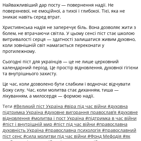
Найважливіший дар посту — повернення надії. Не
поверхневої, не емоційної, а тихої і глибокої. Тієї, яка не
зникає навіть серед втрат.
Християнська надія не заперечує біль. Вона дозволяє жити з
болем, не втрачаючи світла. У цьому сенсі піст стає школою
витривалості серця — здатності залишатися живим духовно,
коли зовнішній світ намагається переконати у
протилежному.
Сьогодні піст для українців — це не лише церковний
календарний період. Це простір відновлення, духовної гігієни
та внутрішнього захисту.
Це час, коли дозволено бути слабким і водночас відчувати
Божу силу. Час, коли молитва стає диханням, тиша —
лікуванням, а милосердя — формою надії.
Теги
#Великий піст Україна
#віра під час війни
#духовна
підтримка Україна
#духовне вигорання православ’я
#духовне
відновлення
#молитва і пост Україна
#підтримка в час війни
#піст і внутрішній мир
#піст під час війни
#православна
духовність Україна
#православна психологія
#православний
піст сенс
#сила молитви під час війни
#Фонд Мефодія
#як