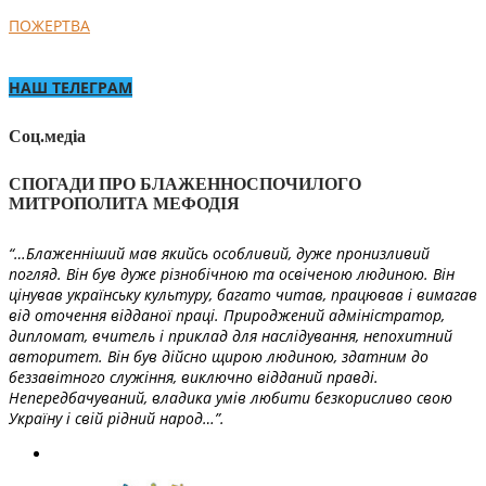
ПОЖЕРТВА
НАШ ТЕЛЕГРАМ
Соц.медіа
СПОГАДИ ПРО БЛАЖЕННОСПОЧИЛОГО
МИТРОПОЛИТА МЕФОДІЯ
“…Блаженніший мав якийсь особливий, дуже пронизливий
погляд. Він був дуже різнобічною та освіченою людиною. Він
цінував українську культуру, багато читав, працював і вимагав
від оточення відданої праці. Природжений адміністратор,
дипломат, вчитель і приклад для наслідування, непохитний
авторитет. Він був дійсно щирою людиною, здатним до
беззавітного служіння, виключно відданий правді.
Непередбачуваний, владика умів любити безкорисливо свою
Україну і свій рідний народ…”.