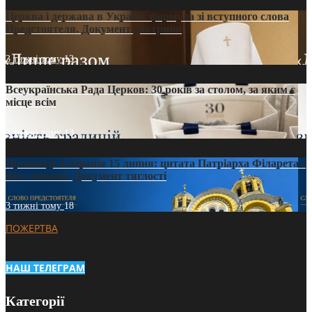
Церква і держава в Україні: формула зі вступного слова
Предстоятеля. Документ доктрини
3 тижні тому
13
Всеукраїнська Рада Церков: 30 років за столом, за яким є
місце всім
3 тижні тому
13
Проповідь Епіфанія 15 липня: цитата Патріарха Філарета з
його амвона. Документ тяглості
3 тижні тому
18
ПОЖЕРТВА
НАШ ТЕЛЕГРАМ
Категорії