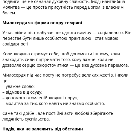
подвиги, це не означає духовну слабкість. Іноді найглибша
молитва — це проста присутність перед Богом із власним
болем.
Милосердя як форма опору темряві
У час війни піст набуває ще одного виміру — соціального. Він
перестає бути лише особистою практикою і стає мовою
солідарності.
Коли людина стримує себе, щоб допомогти іншому, коли
знаходить сили підтримати того, кому важче, коли не
дозволяє серцю ожорсточитися — це вже духовна перемога.
Милосердя під час посту не потребує великих жестів. Інколи
це:
– уважне слово;
– відмова від осуду;
– допомога втомленій людині поруч;
– молитва за тих, кого навіть не знаємо особисто.
Саме такі дрібні, але постійні акти любові зберігають
людяність суспільства.
Надія, яка не залежить від обставин