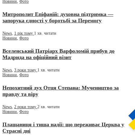
Новини
,
Фото
Митрополит Епіфаній: духовна підтримка —
запорука єдності у боротьбі за Перемогу
News
,
1 рік тому
1 хв.
читати
Новини
,
Фото
Вселенський Патріарх Варфоломій прибув до
Мадрида на офіційний візит
News
,
3 роки тому
1 хв.
читати
Новини
,
Фото
Непохитний дух Отця Степана: Мучеництво за
правду та віру
News
,
2 роки тому
2 хв.
читати
Новини
,
Фото
Плащаниця і тиша надії: що переживає Церква у
Страсні дні