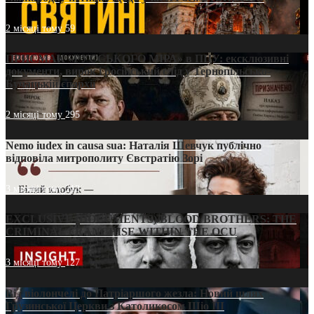
2 місяці тому
59
ПРИСМАК «РУССЬКОГО МІРА» в ПЦУ: ексклюзивні
документи, вирок і російський слід у Тернопільсько-
Бучацькій єпархії
2 місяці тому
295
Nemo iudex in causa sua: Наталія Шевчук публічно
відповіла митрополиту Євстратію Зорі
3 місяці тому
213
EXCLUSIVE (DOCUMENTS)/BLOOD BROTHERS: THE
CRIMINAL FRANCHISE WITHIN THE OCU
3 місяці тому
127
Від віолончелі до Патріаршого жезла: Новий шлях
Грузинської Церкви з Католикосом Шіо III