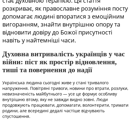
стає духовною терапією. Ця стаття
розкриває, як православне розуміння посту
допомагає людині впоратися з емоційним
вигоранням, знайти внутрішню опору та
відновити довіру до Божої присутності
навіть у найтемніші часи.
Духовна витривалість українців у час
війни: піст як простір відновлення,
тиші та повернення до надії
Українська людина сьогодні живе у стані тривалого
напруження. Повітряні тривоги, новини про втрати, розлуки,
невизначеність майбутнього — усе це формує особливу
внутрішню втому, яку не завжди видно зовні. Люди
продовжують працювати, допомагати, волонтерити, тримати
родини, але всередині дедалі частіше відчувають
спустошення.