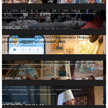
3 місяці тому
654
«Кейс Тихона» у Тернополі: як Молитовний сніданок
оголив кризу довіри в ПЦУ
4 місяці тому
159
AngelicBot: як Фонд пам’яті Митрополита Мефодія
розвиває цифрову катехизацію дітей
6 днів тому
9
Світові лідери в Києві: богословський погляд на день
міжнародної солідарності
3 тижні тому
16
35 років свободи совісті: періодизація зі слова
Предстоятеля. Документ епохи
3 тижні тому
10