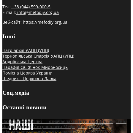
Тел:
+38 (044) 599-000-5
E-mail:
info@mefodiy.org.ua
Веб-сайт:
https://mefodiy.org.ua
Інші
Патріархія УАПЦ (УПЦ)
Тернопільська Єпархія УАПЦ (УПЦ)
Андріївська Церква
Парафія Св. Жінок-Мироносиць
Помісна Церква України
Щедрик – Церковна Лавка
Соц.медіа
Останні новини
Захистити святині — означає захистити пам’ять людства:
Фонд пам’яті Митрополита Мефодія підтримує
міжнародну петицію щодо участі Росії в ЮНЕСКО