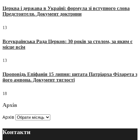
Церква і держава в Україні: формула зі вступного слова
Предстоятеля. Документ доктрини
13
Всеукраїнська Рада Церков: 30 років за столом, за яким є
місце всім
13
Проповідь Епіфанія 15 липня: цитата Патріарха Філарета з
його амвона. Документ тяглості
18
Архів
Архів
Контакти