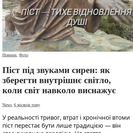
Новини
,
Фото
Піст під звуками сирен: як
зберегти внутрішнє світло,
коли світ навколо виснажує
News
,
6 місяців тому
У реальності тривог, втрат і хронічної втоми
піст перестає бути лише традицією — він