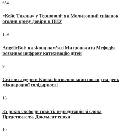
654
«Кейс Тихона» у Тернополі: як Молитовний сніданок
оголив кризу довіри в ПЦУ
159
AngelicBot: як Фонд пам’яті Митрополита Мефодія
розвиває цифрову катехизацію дітей
9
Світові лідери в Києві: богословський погляд на день
міжнародної солідарності
16
35 років свободи совісті: періодизація зі слова
Предстоятеля. Документ епохи
10