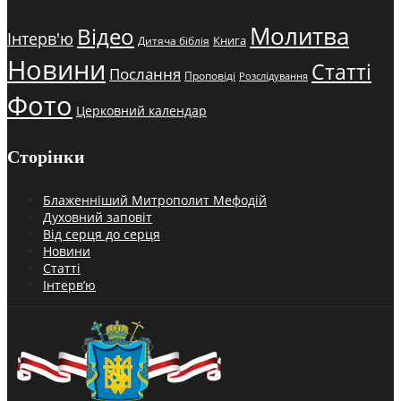
Молитва
Відео
Інтерв'ю
Книга
Дитяча біблія
Новини
Статті
Послання
Проповіді
Розслідування
Фото
Церковний календар
Сторінки
Блаженніший Митрополит Мефодій
Духовний заповіт
Від серця до серця
Новини
Статті
Інтерв’ю