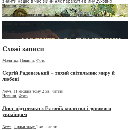
знайти надію в час війни
#як пережити війну духовно
Новини
,
Фото
Спомин Адамового вигнання — дорога від втрати до надії
Молитва
,
Новини
,
Фото
Пам’ять, що молиться: Великий піст, війна і імена, які не можна
забути
Схожі записи
Молитва
,
Новини
,
Фото
Сергій Радонезький – тихий світильник миру й
любові
News
,
11 місяців тому
2 хв.
читати
Новини
,
Фото
Лист підтримки з Естонії: молитва і допомога
українцям
News
,
2 роки тому
1 хв.
читати