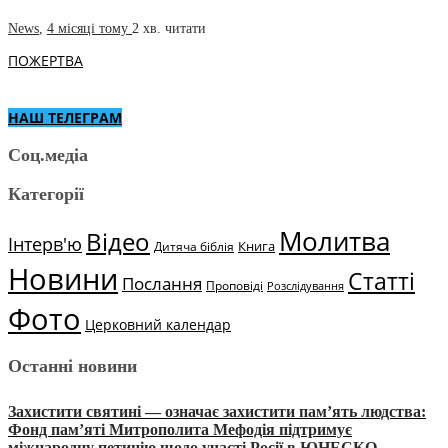
News
,
4 місяці тому
2 хв.
читати
ПОЖЕРТВА
НАШ ТЕЛЕГРАМ
Соц.медіа
Категорії
Молитва
Відео
Інтерв'ю
Книга
Дитяча біблія
Новини
Статті
Послання
Проповіді
Розслідування
Фото
Церковний календар
Останні новини
Захистити святині — означає захистити пам’ять людства:
Фонд пам’яті Митрополита Мефодія підтримує
міжнародну петицію щодо участі Росії в ЮНЕСКО