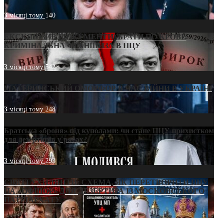
3 місяці тому
140
ЕКСКЛЮЗИВ (ДОКУМЕНТИ)/БРАТИ ПО КРОВІ:
КРИМІНАЛЬНА ФРАНШИЗА В ПЦУ
3 місяці тому
542
МАТЕРИНСЬКИЙ ОМОРФОР В ЧАС ВІЙНИ В УКРАЇНІ
3 місяці тому
248
Братська «броня» під куполами: чи стане ПЦУ прихистком
для дезертирів у рясах?
3 місяці тому
293
СВЯТІ УХИЛЯНТИ: СХЕМА, ЯК ПЕРЕТВОРИТИ ПЦУ
НА «ОФШОР» ДЛЯ ДЕЗЕРТИРА ІЗ МОСКОВСЬКОГО
ПАТРІАРХАТУ