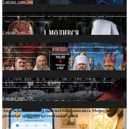
3 місяці тому
246
Братська «броня» під куполами: чи стане ПЦУ прихистком
для дезертирів у рясах?
3 місяці тому
291
СВЯТІ УХИЛЯНТИ: СХЕМА, ЯК ПЕРЕТВОРИТИ ПЦУ
НА «ОФШОР» ДЛЯ ДЕЗЕРТИРА ІЗ МОСКОВСЬКОГО
ПАТРІАРХАТУ
3 місяці тому
650
«Кейс Тихона» у Тернополі: як Молитовний сніданок
оголив кризу довіри в ПЦУ
4 місяці тому
156
AngelicBot: як Фонд пам’яті Митрополита Мефодія
розвиває цифрову катехизацію дітей
4 дні тому
7