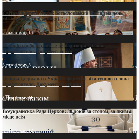
Світові лідери в Києві: богословський погляд на день
міжнародної солідарності
3 тижні тому
14
35 років свободи совісті: періодизація зі слова
Предстоятеля. Документ епохи
3 тижні тому
8
Церква і держава в Україні: формула зі вступного слова
Предстоятеля. Документ доктрини
3 тижні тому
11
Всеукраїнська Рада Церков: 30 років за столом, за яким є
місце всім
3 тижні тому
12