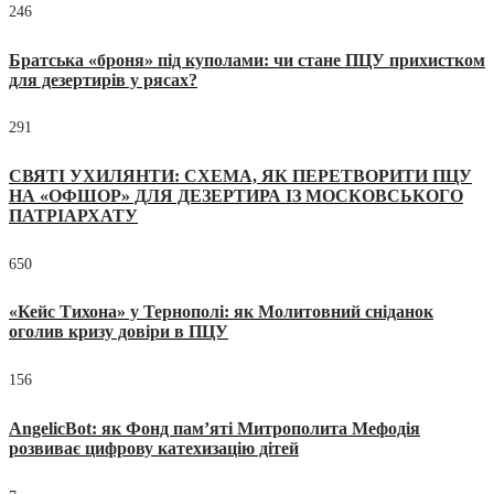
246
Братська «броня» під куполами: чи стане ПЦУ прихистком
для дезертирів у рясах?
291
СВЯТІ УХИЛЯНТИ: СХЕМА, ЯК ПЕРЕТВОРИТИ ПЦУ
НА «ОФШОР» ДЛЯ ДЕЗЕРТИРА ІЗ МОСКОВСЬКОГО
ПАТРІАРХАТУ
650
«Кейс Тихона» у Тернополі: як Молитовний сніданок
оголив кризу довіри в ПЦУ
156
AngelicBot: як Фонд пам’яті Митрополита Мефодія
розвиває цифрову катехизацію дітей