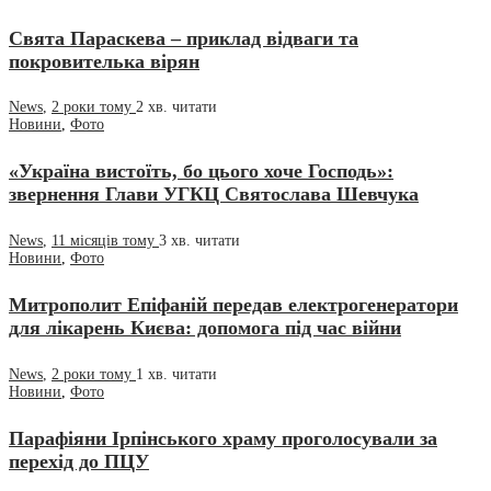
Свята Параскева – приклад відваги та
покровителька вірян
News
,
2 роки тому
2 хв.
читати
Новини
,
Фото
«Україна вистоїть, бо цього хоче Господь»:
звернення Глави УГКЦ Святослава Шевчука
News
,
11 місяців тому
3 хв.
читати
Новини
,
Фото
Митрополит Епіфаній передав електрогенератори
для лікарень Києва: допомога під час війни
News
,
2 роки тому
1 хв.
читати
Новини
,
Фото
Парафіяни Ірпінського храму проголосували за
перехід до ПЦУ