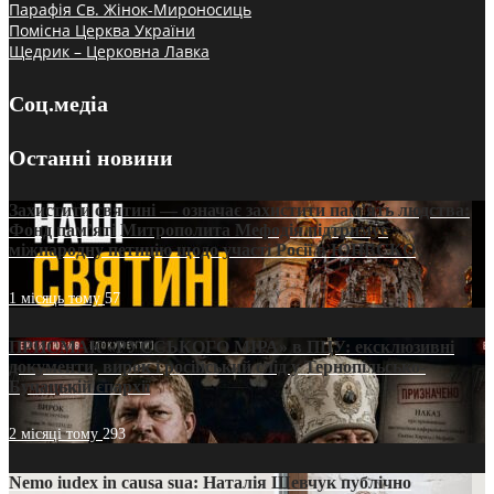
Парафія Св. Жінок-Мироносиць
Помісна Церква України
Щедрик – Церковна Лавка
Соц.медіа
Останні новини
Захистити святині — означає захистити пам’ять людства:
Фонд пам’яті Митрополита Мефодія підтримує
міжнародну петицію щодо участі Росії в ЮНЕСКО
1 місяць тому
57
ПРИСМАК «РУССЬКОГО МІРА» в ПЦУ: ексклюзивні
документи, вирок і російський слід у Тернопільсько-
Бучацькій єпархії
2 місяці тому
293
Nemo iudex in causa sua: Наталія Шевчук публічно