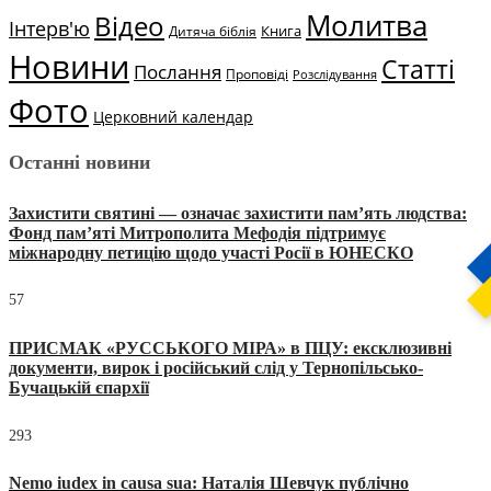
Молитва
Відео
Інтерв'ю
Книга
Дитяча біблія
Новини
Статті
Послання
Проповіді
Розслідування
Фото
Церковний календар
Останні новини
Захистити святині — означає захистити пам’ять людства:
Фонд пам’яті Митрополита Мефодія підтримує
міжнародну петицію щодо участі Росії в ЮНЕСКО
57
ПРИСМАК «РУССЬКОГО МІРА» в ПЦУ: ексклюзивні
документи, вирок і російський слід у Тернопільсько-
Бучацькій єпархії
293
Nemo iudex in causa sua: Наталія Шевчук публічно