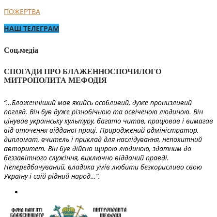
ПОЖЕРТВА
НАШ ТЕЛЕГРАМ
Соц.медіа
СПОГАДИ ПРО БЛАЖЕННОСПОЧИЛОГО
МИТРОПОЛИТА МЕФОДІЯ
“…Блаженніший мав якийсь особливий, дуже пронизливий
погляд. Він був дуже різнобічною та освіченою людиною. Він
цінував українську культуру, багато читав, працював і вимагав
від оточення відданої праці. Природжений адміністратор,
дипломат, вчитель і приклад для наслідування, непохитний
авторитет. Він був дійсно щирою людиною, здатним до
беззавітного служіння, виключно відданий правді.
Непередбачуваний, владика умів любити безкорисливо свою
Україну і свій рідний народ…”.