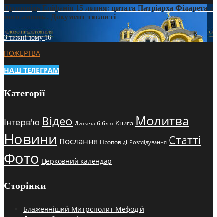
Проповідь Епіфанія 15 липня: цитата Патріарха Філарета з
його амвона. Документ тяглості
3 тижні тому
16
ПОЖЕРТВА
НАШ ТЕЛЕГРАМ
Категорії
Молитва
Відео
Інтерв'ю
Книга
Дитяча біблія
Новини
Статті
Послання
Проповіді
Розслідування
Фото
Церковний календар
Сторінки
Блаженніший Митрополит Мефодій