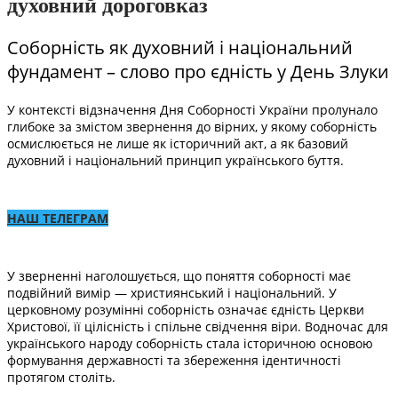
духовний дороговказ
Соборність як духовний і національний
фундамент – слово про єдність у День Злуки
У контексті відзначення Дня Соборності України пролунало
глибоке за змістом звернення до вірних, у якому соборність
осмислюється не лише як історичний акт, а як базовий
духовний і національний принцип українського буття.
НАШ ТЕЛЕГРАМ
У зверненні наголошується, що поняття соборності має
подвійний вимір — християнський і національний. У
церковному розумінні соборність означає єдність Церкви
Христової, її цілісність і спільне свідчення віри. Водночас для
українського народу соборність стала історичною основою
формування державності та збереження ідентичності
протягом століть.