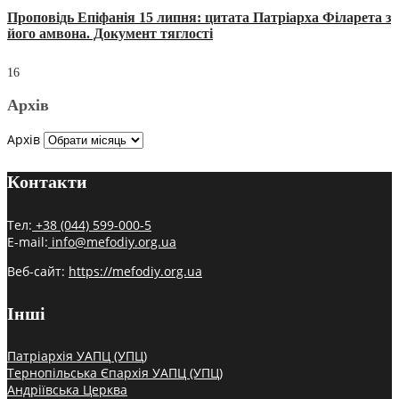
Проповідь Епіфанія 15 липня: цитата Патріарха Філарета з
його амвона. Документ тяглості
16
Архів
Архів
Контакти
Тел:
+38 (044) 599-000-5
E-mail:
info@mefodiy.org.ua
Веб-сайт:
https://mefodiy.org.ua
Інші
Патріархія УАПЦ (УПЦ)
Тернопільська Єпархія УАПЦ (УПЦ)
Андріївська Церква