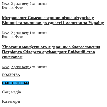
News
,
2 роки тому
2 хв.
читати
Новини
,
Фото
Митрополит Симеон звершив пізню літургію у
Вінниці та закликав до єдності і молитви за Україну
News
,
2 роки тому
1 хв.
читати
Новини
,
Фото
Хіротонія майбутнього лідера: як з благословення
Патріарха Філарета архімандрит Епіфаній став
єпископом
News
,
2 роки тому
4 хв.
читати
ПОЖЕРТВА
НАШ ТЕЛЕГРАМ
Соц.медіа
Категорії