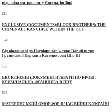
відповіла митрополиту Євстратію Зорі
211
EXCLUSIVE (DOCUMENTS)/BLOOD BROTHERS: THE
CRIMINAL FRANCHISE WITHIN THE OCU
124
Від віолончелі до Патріаршого жезла: Новий шлях
Грузинської Церкви з Католикосом Шіо III
138
ЕКСКЛЮЗИВ (ДОКУМЕНТИ)/БРАТИ ПО КРОВІ:
КРИМІНАЛЬНА ФРАНШИЗА В ПЦУ
538
МАТЕРИНСЬКИЙ ОМОРФОР В ЧАС ВІЙНИ В УКРАЇНІ