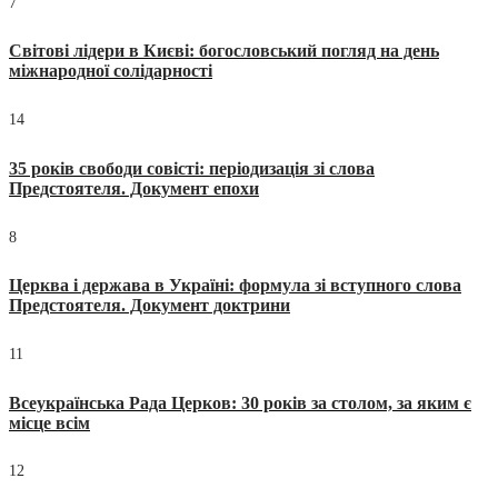
7
Світові лідери в Києві: богословський погляд на день
міжнародної солідарності
14
35 років свободи совісті: періодизація зі слова
Предстоятеля. Документ епохи
8
Церква і держава в Україні: формула зі вступного слова
Предстоятеля. Документ доктрини
11
Всеукраїнська Рада Церков: 30 років за столом, за яким є
місце всім
12