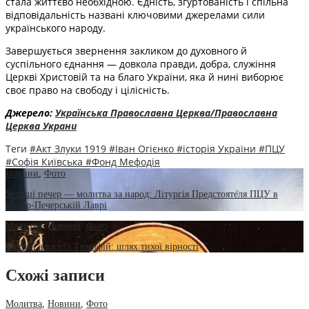
стала життєво необхідною. Єдність, згуртованість і спільна
відповідальність названі ключовими джерелами сили
українського народу.
Завершується звернення закликом до духовного й
суспільного єднання — довкола правди, добра, служіння
Церкві Христовій та на благо України, яка й нині виборює
своє право на свободу і цілісність.
Джерело:
Українська Православна Церква/Православна
Церква Украни
Теги
#Акт Злуки 1919
#Іван Огієнко
#історія України
#ПЦУ
#Софія Київська
#Фонд Мефодія
Новини
,
Фото
У тиші печер — молитва за народ: Літургія Предстоятеля ПЦУ в
Києво-Печерській Лаврі
Молитва
,
Новини
,
Фото
Святий апостол Тимофій: шлях тихої вірності
Схожі записи
Молитва
,
Новини
,
Фото