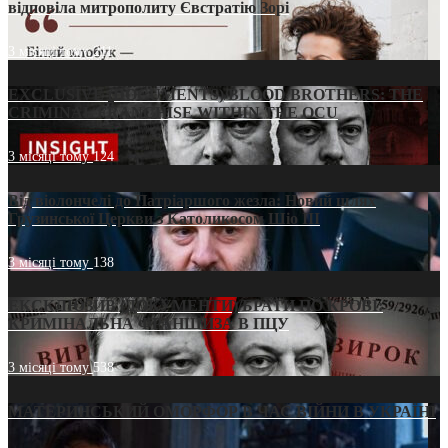
відповіла митрополиту Євстратію Зорі
3 місяці тому
211
EXCLUSIVE (DOCUMENTS)/BLOOD BROTHERS: THE
CRIMINAL FRANCHISE WITHIN THE OCU
3 місяці тому
124
Від віолончелі до Патріаршого жезла: Новий шлях
Грузинської Церкви з Католикосом Шіо III
3 місяці тому
138
ЕКСКЛЮЗИВ (ДОКУМЕНТИ)/БРАТИ ПО КРОВІ:
КРИМІНАЛЬНА ФРАНШИЗА В ПЦУ
3 місяці тому
538
МАТЕРИНСЬКИЙ ОМОРФОР В ЧАС ВІЙНИ В УКРАЇНІ