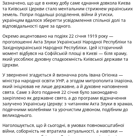
Зазначено, що ще в княжу добу саме єднання довкола Києва
та Київської Церкви стало ментальним стрижнем українських
земель. Попри подальші розділення, війни й утиски,
українцям вдалося зберегти усвідомлення спільної долі та
відповідальності одне за одного.
Окремо акцентовано на подіях 22 січня 1919 року —
проголошенні Акта Злуки Української Народної Республіки та
Західноукраїнської Народної Республіки. Цей історичний
момент відбувся на Софійській площі в Києві — біля храму,
який уособлює духовну спадкоємність Київської держави та
Церкви.
У зверненні згадується й визначна роль Івана Огієнка —
міністра народної освіти УНР, а згодом митрополита Іларіона,
який ініціював не лише державне, а й духовне наповнення
свята. Саме з його подання 22 січня було законодавчо
закріплено як державне свято, а до програми відзначення
залучено Українську Церкву: з читанням Акта Злуки в храмах,
подячними молебнями та урочистим дзвоном, подібним до
великоднього.
Наголошується, що й сьогодні, в умовах повномасштабної
війни, соборність не втратила актуальності, а навпаки —