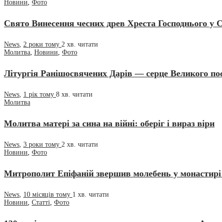
Новини
,
Фото
Свято Винесення чесних древ Хреста Господнього у 
News
,
2 роки тому
2 хв.
читати
Молитва
,
Новини
,
Фото
Літургія Ранішосвячених Дарів — серце Великого по
News
,
1 рік тому
8 хв.
читати
Молитва
Молитва матері за сина на війні: оберіг і вираз віри
News
,
3 роки тому
2 хв.
читати
Новини
,
Фото
Митрополит Епіфаній звершив молебень у монастирі 
News
,
10 місяців тому
1 хв.
читати
Новини
,
Статті
,
Фото