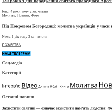
130 років з дня народження святого праведного Арсен
fond
,
4 роки тому
2 хв.
читати
Молитва
,
Новини
,
Фото
Під Покровом Богородиці: молитва українців у часи 
News
,
1 рік тому
3 хв.
читати
ПОЖЕРТВА
НАШ ТЕЛЕГРАМ
Соц.медіа
Категорії
Но
Молитва
Відео
Інтерв'ю
Книга
Дитяча біблія
Останні новини
Захистити святині — означає захистити пам’ять людства: 