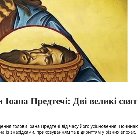
Іоана Предтечі: Дві великі святк
йдення голови Іоана Предтечі від часу його усікновення. Почина
а із знахідками, приховуванням та відкриттям у різних епохах.