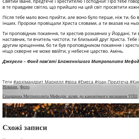
Святий Іване, предтече і хрестителю Господній! Про тебе говор
в те правдиве світло, що прийшло на цей світ просвітити кож
Після тебе мало воно прийти, але воно було перше, ніж ти, бо в
інших. Пророки провіщали Христа словами, а ти вказав на нього
Ти проповідник покаяння, ти хрестив розкаяних у Йордані, ти 
наставник, ти вчитель чистоти, ти близький друг Христа. Теб
другим хрещенням, бо ти був проповідником покаяння і хрестите
ніщо скверне не може ввійти, у небесне царство. Амінь.
Джерело – Фонд пам’яті Блаженнішого Митрополита Мефод
Теги
#архімандрит Маркелл
#віра
#Емеса
#Іоан Предтеча
#Ки
Новини
,
Фото
Спадщина Митрополита Мефодія: шлях до канонічного визнання УПЦ
Молитва
,
Фото
Святкування Святого Полікарпа: Життя і мучеництво єпископа Смирнс
Схожі записи