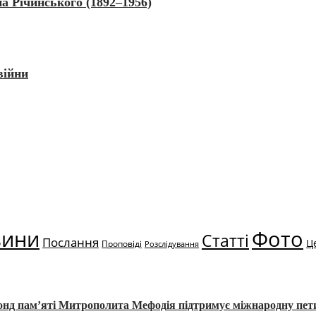
а Річинського (1892–1956)
війни
вини
Фото
Статті
Послання
Ц
Проповіді
Розслідування
Фонд пам’яті Митрополита Мефодія підтримує міжнародну пе