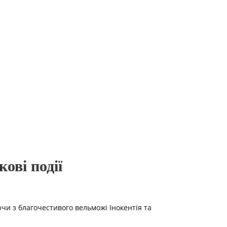
ові події
ючи з благочестивого вельможі Інокентія та