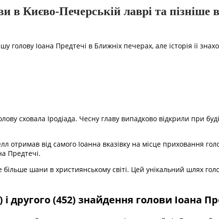
и в Києво-Печерській лаврі та пізніше в
 голову Іоана Предтечі в Ближніх печерах, але історія її знах
.
 голову сховала Іродіада. Чесну главу випадково відкрили при бу
лл отримав від самого Іоанна вказівку на місце приховання гол
на Предтечі.
більше шани в християнському світі. Цей унікальний шлях голо
 і другого (452) знайдення голови Іоана П