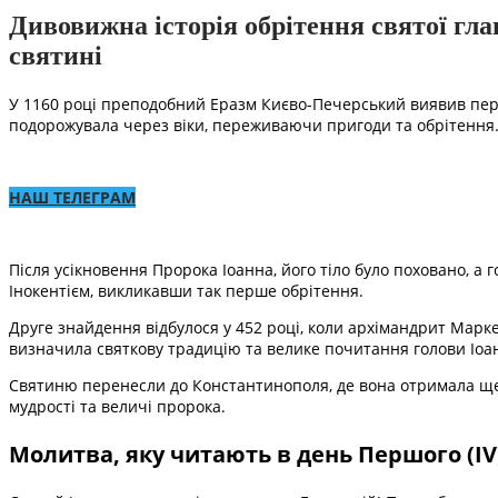
Дивовижна історія обрітення святої глав
святині
У 1160 році преподобний Еразм Києво-Печерський виявив першу
подорожувала через віки, переживаючи пригоди та обрітення
НАШ ТЕЛЕГРАМ
Після усікновення Пророка Іоанна, його тіло було поховано, а
Інокентієм, викликавши так перше обрітення.
Друге знайдення відбулося у 452 році, коли архімандрит Марке
визначила святкову традицію та велике почитання голови Іоа
Святиню перенесли до Константинополя, де вона отримала ще 
мудрості та величі пророка.
Молитва, яку читають в день Першого (ІV)