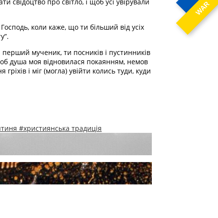
ти свідоцтво про світло, і щоб усі увірували
WAR
Господь, коли каже, що ти більший від усіх
у”.
и перший мученик, ти посників і пустинників
 щоб душа моя відновилася покаянням, немов
ріхів і міг (могла) увійти колись туди, куди
ятиня
#християнська традиція