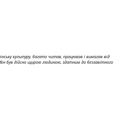
їнську культуру, багато читав, працював і вимагав від
Він був дійсно щирою людиною, здатним до беззавітного