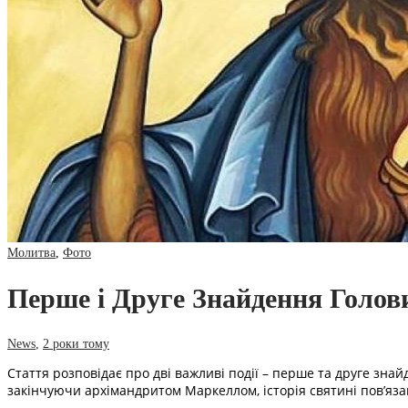
Молитва
,
Фото
Перше і Друге Знайдення Голови 
News
,
2 роки тому
Стаття розповідає про дві важливі події – перше та друге зна
закінчуючи архімандритом Маркеллом, історія святині пов’язан