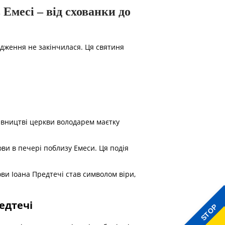
 Емесі – від схованки до
одження не закінчилася. Ця святиня
дівництві церкви володарем маєтку
ови в печері поблизу Емеси. Ця подія
ви Іоана Предтечі став символом віри,
редтечі
STOP