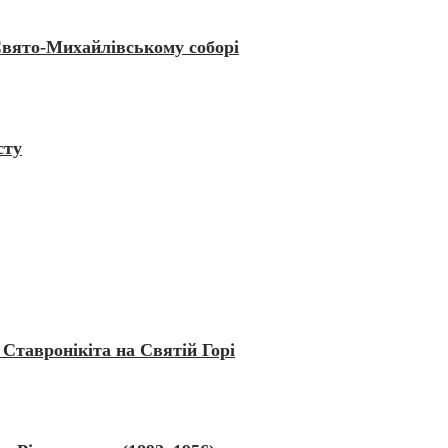
Свято-Михайлівському соборі
сту
Ставронікіта на Святій Горі