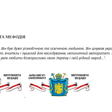
ТА МЕФОДІЯ
Він був дуже різнобічною та освіченою людиною. Він цінував укра
т, вчитель і приклад для наслідування, непохитний авторитет. 
умів любити безкорисливо свою Україну і свій рідний народ…”.