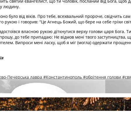
ить святий євангелист, що ти чоловік, посланий від Бога, щоб да
ну людину.
оно було від віків. Про тебе, всехвальний пророче, свідчить сам 
 рукою і говорив: “Це Агнець Божий, що бере на себе гріхи світ
вдостоївся власною рукою діткнутися верху голови царя Бога. Т
е прошу, до тебе припадаю: Не відмов мені твого заступництва,
лем. Випроси мені ласку, щоб я міг (могла) одержати прощення г
ія
єво-Печерська лавра
#Константинополь
#обрітення голови
#св
ького