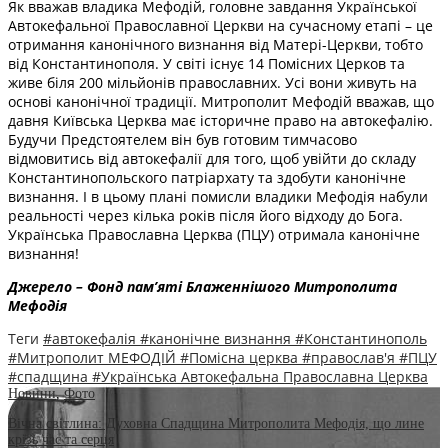
Як вважав владика Мефодій, головне завдання Української
Автокефальної Православної Церкви на сучасному етапі – це
отримання канонічного визнання від Матері-Церкви, тобто
від Константинополя. У світі існує 14 Помісних Церков та
живе біля 200 мільйонів православних. Усі вони живуть на
основі канонічної традиції. Митрополит Мефодій вважав, що
давня Київська Церква має історичне право на автокефалію.
Будучи Предстоятелем він був готовим тимчасово
відмовитись від автокефалії для того, щоб увійти до складу
Константинопольского патріархату та здобути канонічне
визнання. І в цьому плані помисли владики Мефодія набули
реальності через кілька років після його відходу до Бога.
Українська Православна Церква (ПЦУ) отримала канонічне
визнання!
Джерело – Фонд пам’яті Блаженнішого Митрополита
Мефодія
Теги
#автокефалія
#канонічне визнання
#Константинополь
#Митрополит МЕФОДІЙ
#Помісна церква
#православ'я
#ПЦУ
#спадщина
#Українська Автокефальна Православна Церква
Новини
,
Фото
Вічна світлина: Духовна Спадщина Митрополита Мефодія, що лине
крізь час та серця