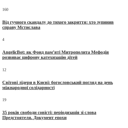
160
Від гучного скандалу до тихого закриття: хто зупинив
справу Мстислава
4
AngelicBot: як Фонд пам’яті Митрополита Мефодія
розвиває цифрову катехизацію дітей
12
Світові лідери в Києві: богословський погляд на день
міжнародної солідарності
19
35 років свободи совісті: періодизація зі слова
Предстоятеля. Документ епохи