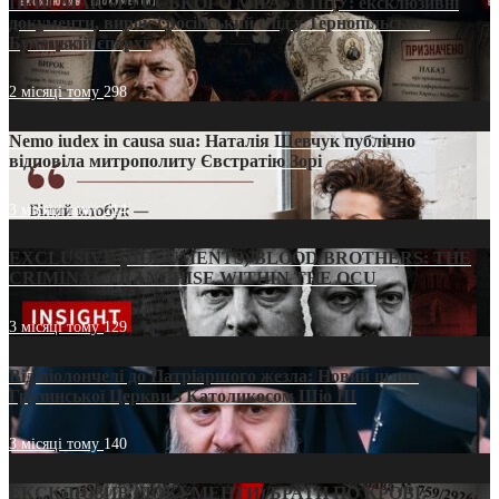
ПРИСМАК «РУССЬКОГО МІРА» в ПЦУ: ексклюзивні
документи, вирок і російський слід у Тернопільсько-
Бучацькій єпархії
2 місяці тому
298
Nemo iudex in causa sua: Наталія Шевчук публічно
відповіла митрополиту Євстратію Зорі
3 місяці тому
214
EXCLUSIVE (DOCUMENTS)/BLOOD BROTHERS: THE
CRIMINAL FRANCHISE WITHIN THE OCU
3 місяці тому
129
Від віолончелі до Патріаршого жезла: Новий шлях
Грузинської Церкви з Католикосом Шіо III
3 місяці тому
140
ЕКСКЛЮЗИВ (ДОКУМЕНТИ)/БРАТИ ПО КРОВІ: