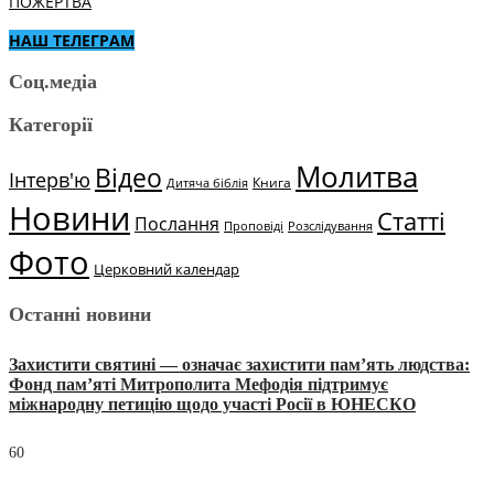
ПОЖЕРТВА
НАШ ТЕЛЕГРАМ
Соц.медіа
Категорії
Молитва
Відео
Інтерв'ю
Книга
Дитяча біблія
Новини
Статті
Послання
Проповіді
Розслідування
Фото
Церковний календар
Останні новини
Захистити святині — означає захистити пам’ять людства:
Фонд пам’яті Митрополита Мефодія підтримує
міжнародну петицію щодо участі Росії в ЮНЕСКО
60