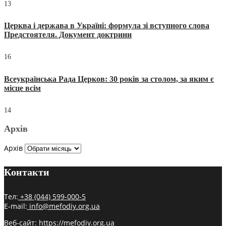
13
Церква і держава в Україні: формула зі вступного слова
Предстоятеля. Документ доктрини
16
Всеукраїнська Рада Церков: 30 років за столом, за яким є
місце всім
14
Архів
Архів
Контакти
Тел:
+38 (044) 599-000-5
E-mail:
info@mefodiy.org.ua
Веб-сайт:
https://mefodiy.org.ua