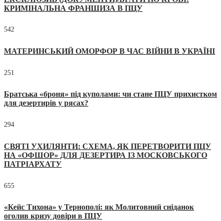
КРИМІНАЛЬНА ФРАНШИЗА В ПЦУ
542
МАТЕРИНСЬКИЙ ОМОРФОР В ЧАС ВІЙНИ В УКРАЇНІ
251
Братська «броня» під куполами: чи стане ПЦУ прихистком
для дезертирів у рясах?
294
СВЯТІ УХИЛЯНТИ: СХЕМА, ЯК ПЕРЕТВОРИТИ ПЦУ
НА «ОФШОР» ДЛЯ ДЕЗЕРТИРА ІЗ МОСКОВСЬКОГО
ПАТРІАРХАТУ
655
«Кейс Тихона» у Тернополі: як Молитовний сніданок
оголив кризу довіри в ПЦУ