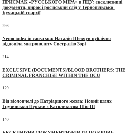
ПРИСМАК «РУССЬКОГО МІРА» в ПЦУ: ексклюзивні
документи, вирок і російський слід у Тернопільсько-
Бучацькій єпархії
298
Nemo iudex in causa sua: Наталія Шевчук публічно
відповіла митрополиту Євстратію Зорі
214
EXCLUSIVE (DOCUMENTS)/BLOOD BROTHERS: THE
CRIMINAL FRANCHISE WITHIN THE OCU
129
Від віолончелі до Патріаршого жезла: Новий шлях
Грузинської Церкви з Католикосом Шіо III
140
ЕКСКЛЮЗИВ (ДОКУМЕНТИ)/БРАТИ ПО КРОВІ: