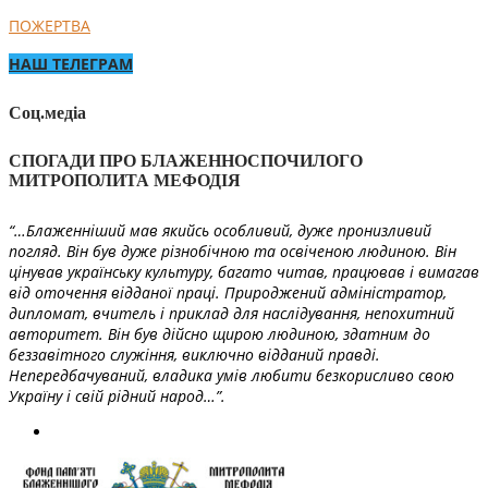
ПОЖЕРТВА
НАШ ТЕЛЕГРАМ
Соц.медіа
СПОГАДИ ПРО БЛАЖЕННОСПОЧИЛОГО
МИТРОПОЛИТА МЕФОДІЯ
“…Блаженніший мав якийсь особливий, дуже пронизливий
погляд. Він був дуже різнобічною та освіченою людиною. Він
цінував українську культуру, багато читав, працював і вимагав
від оточення відданої праці. Природжений адміністратор,
дипломат, вчитель і приклад для наслідування, непохитний
авторитет. Він був дійсно щирою людиною, здатним до
беззавітного служіння, виключно відданий правді.
Непередбачуваний, владика умів любити безкорисливо свою
Україну і свій рідний народ…”.