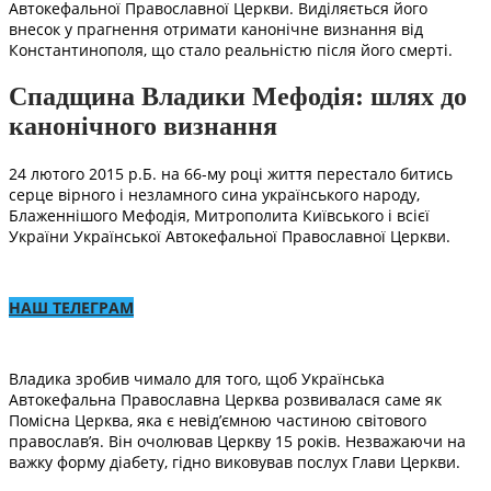
Автокефальної Православної Церкви. Виділяється його
внесок у прагнення отримати канонічне визнання від
Константинополя, що стало реальністю після його смерті.
Спадщина Владики Мефодія: шлях до
канонічного визнання
24 лютого 2015 р.Б. на 66-му році життя перестало битись
серце вірного і незламного сина українського народу,
Блаженнішого Мефодія, Митрополита Київського і всієї
України Української Автокефальної Православної Церкви.
НАШ ТЕЛЕГРАМ
Владика зробив чимало для того, щоб Українська
Автокефальна Православна Церква розвивалася саме як
Помісна Церква, яка є невід’ємною частиною світового
православ’я. Він очолював Церкву 15 років. Незважаючи на
важку форму діабету, гідно виковував послух Глави Церкви.