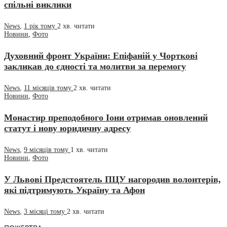
спільні виклики
News
,
1 рік тому
2 хв.
читати
Новини
,
Фото
Духовний фронт України: Епіфаній у Чорткові
закликав до єдності та молитви за перемогу
News
,
11 місяців тому
2 хв.
читати
Новини
,
Фото
Монастир преподобного Іони отримав оновлений
статут і нову юридичну адресу
News
,
9 місяців тому
1 хв.
читати
Новини
,
Фото
У Львові Предстоятель ПЦУ нагородив волонтерів,
які підтримують Україну та Афон
News
,
3 місяці тому
2 хв.
читати