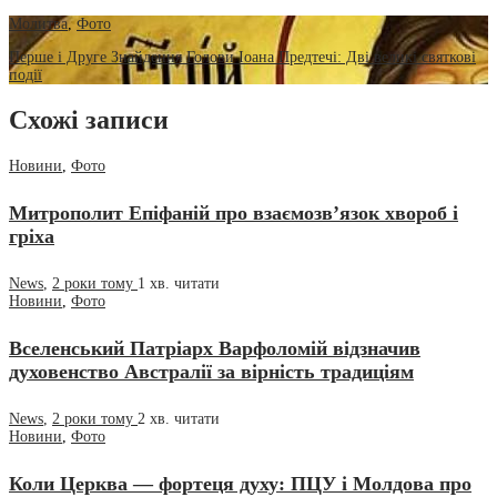
Молитва
,
Фото
Перше і Друге Знайдення Голови Іоана Предтечі: Дві великі святкові
події
Схожі записи
Новини
,
Фото
Митрополит Епіфаній про взаємозв’язок хвороб і
гріха
News
,
2 роки тому
1 хв.
читати
Новини
,
Фото
Вселенський Патріарх Варфоломій відзначив
духовенство Австралії за вірність традиціям
News
,
2 роки тому
2 хв.
читати
Новини
,
Фото
Коли Церква — фортеця духу: ПЦУ і Молдова про