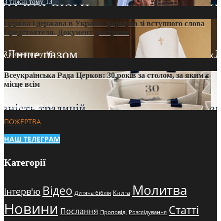
3 тижні тому
13
Церква і держава в Україні: формула зі вступного слова
Предстоятеля. Документ доктрини
3 тижні тому
16
Всеукраїнська Рада Церков: 30 років за столом, за яким є
місце всім
3 тижні тому
14
ПОЖЕРТВА
НАШ ТЕЛЕГРАМ
Категорії
Молитва
Відео
Інтерв'ю
Книга
Дитяча біблія
Новини
Статті
Послання
Проповіді
Розслідування