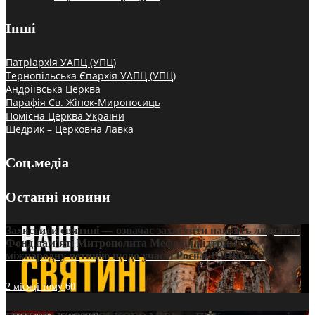
Інші
Патріархія УАПЦ (УПЦ)
Тернопільська Єпархія УАПЦ (УПЦ)
Андріївська Церква
Парафія Св. Жінок-Мироносиць
Помісна Церква України
Щедрик – Церковна Лавка
Соц.медіа
Останні новини
Захистити святині — означає захистити пам’ять людства:
Фонд пам’яті Митрополита Мефодія підтримує
міжнародну петицію щодо участі Росії в ЮНЕСКО
2 місяці тому
60