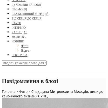
ГОЛОВНА
ДУХОВНИЙ ЗАПОВІТ
ПРО ФОНД
БЛАЖЕННІШИЙ МЕФОДІЙ
ВІД СЕРЦЯ ДО СЕРЦЯ
СТАТТІ
ІНТЕРВ’Ю
КАЛЕНДАР
МОЛИТВА
НОВИНИ
Фото
Відео
ПОЖЕРТВА
Повідомлення в блозі
Головна
>
Фото
>
Спадщина Митрополита Мефодія: шлях до
канонічного визнання УПЦ