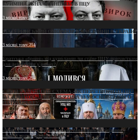
КРИМІНАЛЬНА ФРАНШИЗА В ПЦУ
3 місяці тому
542
МАТЕРИНСЬКИЙ ОМОРФОР В ЧАС ВІЙНИ В УКРАЇНІ
3 місяці тому
251
Братська «броня» під куполами: чи стане ПЦУ прихистком
для дезертирів у рясах?
3 місяці тому
294
СВЯТІ УХИЛЯНТИ: СХЕМА, ЯК ПЕРЕТВОРИТИ ПЦУ
НА «ОФШОР» ДЛЯ ДЕЗЕРТИРА ІЗ МОСКОВСЬКОГО
ПАТРІАРХАТУ
3 місяці тому
655
«Кейс Тихона» у Тернополі: як Молитовний сніданок
оголив кризу довіри в ПЦУ