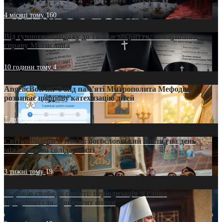
4 місяці тому
160
Від гучного скандалу до тихого закриття: хто зупинив
справу Мстислава
10 години тому
4
AngelicBot: як Фонд пам’яті Митрополита Мефодія
розвиває цифрову катехизацію дітей
7 днів тому
12
Світові лідери в Києві: богословський погляд на день
міжнародної солідарності
3 тижні тому
19
35 років свободи совісті: періодизація зі слова
Предстоятеля. Документ епохи