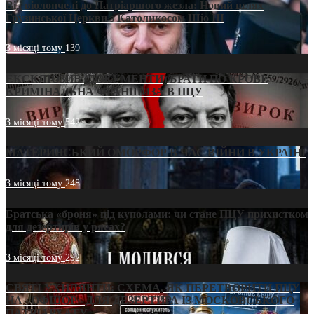
Від віолончелі до Патріаршого жезла: Новий шлях
Грузинської Церкви з Католикосом Шіо III
3 місяці тому
139
ЕКСКЛЮЗИВ (ДОКУМЕНТИ)/БРАТИ ПО КРОВІ:
КРИМІНАЛЬНА ФРАНШИЗА В ПЦУ
3 місяці тому
542
МАТЕРИНСЬКИЙ ОМОРФОР В ЧАС ВІЙНИ В УКРАЇНІ
3 місяці тому
248
Братська «броня» під куполами: чи стане ПЦУ прихистком
для дезертирів у рясах?
3 місяці тому
292
СВЯТІ УХИЛЯНТИ: СХЕМА, ЯК ПЕРЕТВОРИТИ ПЦУ
НА «ОФШОР» ДЛЯ ДЕЗЕРТИРА ІЗ МОСКОВСЬКОГО
ПАТРІАРХАТУ