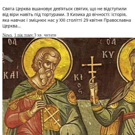
Свята Церква вшановує дев’ятьох святих, що не відступили
від віри навіть під тортурами. З Кизика до вічності: історія,
яка навчає і зміцнює нас у XXI столітті 29 квітня Православна
Церква…
News
,
1 рік тому
3 хв.
читати