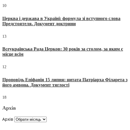
10
Церква і держава в Україні: формула зі вступного слова
Предстоятеля. Документ доктрини
13
Всеукраїнська Рада Церков: 30 років за столом, за яким є
місце всім
12
Проповідь Епіфанія 15 липня: цитата Патріарха Філарета з
його амвона. Документ тяглості
18
Архів
Архів