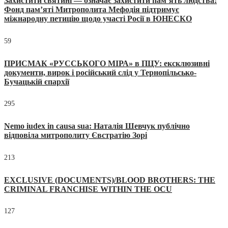
Захистити святині — означає захистити пам’ять людства:
Фонд пам’яті Митрополита Мефодія підтримує
міжнародну петицію щодо участі Росії в ЮНЕСКО
59
ПРИСМАК «РУССЬКОГО МІРА» в ПЦУ: ексклюзивні
документи, вирок і російський слід у Тернопільсько-
Бучацькій єпархії
295
Nemo iudex in causa sua: Наталія Шевчук публічно
відповіла митрополиту Євстратію Зорі
213
EXCLUSIVE (DOCUMENTS)/BLOOD BROTHERS: THE
CRIMINAL FRANCHISE WITHIN THE OCU
127