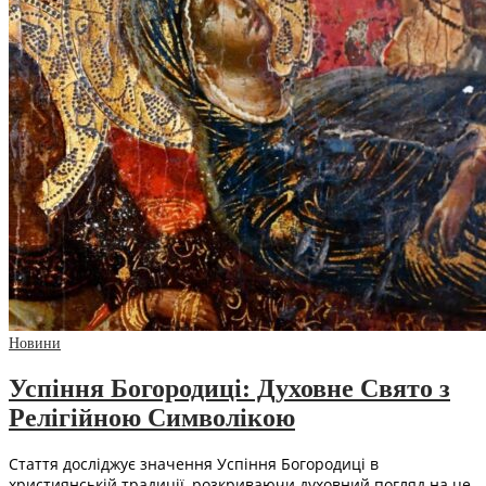
Новини
Успіння Богородиці: Духовне Свято з
Релігійною Символікою
Стаття досліджує значення Успіння Богородиці в
християнській традиції, розкриваючи духовний погляд на це