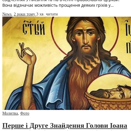
Вона відзначає можливість прощення деяких гріхів у…
News
,
2 роки тому
3 хв.
читати
Молитва
,
Фото
Перше і Друге Знайдення Голови Іоана