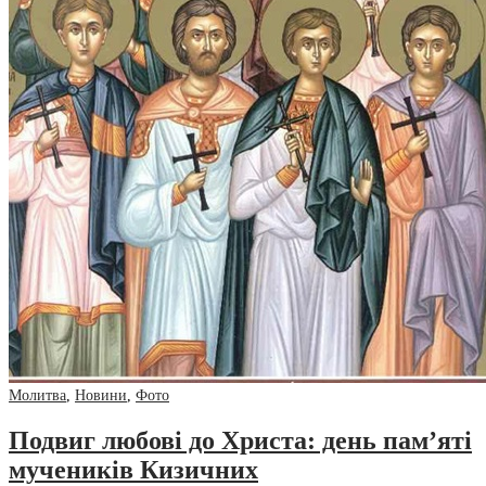
Молитва
,
Новини
,
Фото
Подвиг любові до Христа: день пам’яті
мучеників Кизичних