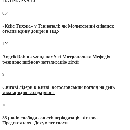
ПАТРІАРХАТУ
654
«Кейс Тихона» у Тернополі: як Молитовний сніданок
оголив кризу довіри в ПЦУ
159
AngelicBot: як Фонд пам’яті Митрополита Мефодія
розвиває цифрову катехизацію дітей
9
Світові лідери в Києві: богословський погляд на день
міжнародної солідарності
16
35 років свободи совісті: періодизація зі слова
Предстоятеля. Документ епохи