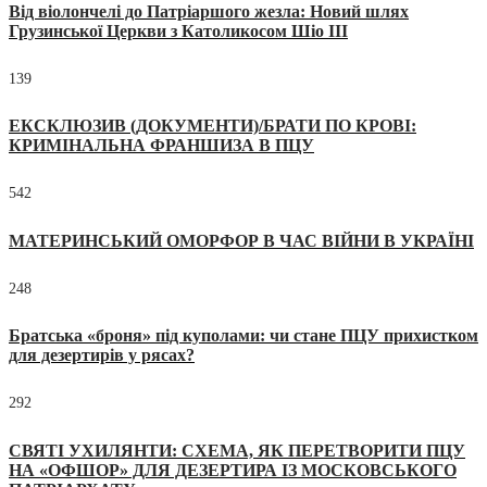
Від віолончелі до Патріаршого жезла: Новий шлях
Грузинської Церкви з Католикосом Шіо III
139
ЕКСКЛЮЗИВ (ДОКУМЕНТИ)/БРАТИ ПО КРОВІ:
КРИМІНАЛЬНА ФРАНШИЗА В ПЦУ
542
МАТЕРИНСЬКИЙ ОМОРФОР В ЧАС ВІЙНИ В УКРАЇНІ
248
Братська «броня» під куполами: чи стане ПЦУ прихистком
для дезертирів у рясах?
292
СВЯТІ УХИЛЯНТИ: СХЕМА, ЯК ПЕРЕТВОРИТИ ПЦУ
НА «ОФШОР» ДЛЯ ДЕЗЕРТИРА ІЗ МОСКОВСЬКОГО