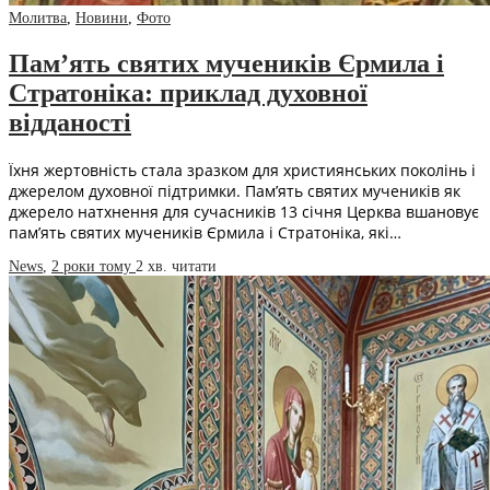
Молитва
,
Новини
,
Фото
Пам’ять святих мучеників Єрмила і
Стратоніка: приклад духовної
відданості
Їхня жертовність стала зразком для християнських поколінь і
джерелом духовної підтримки. Пам’ять святих мучеників як
джерело натхнення для сучасників 13 січня Церква вшановує
пам’ять святих мучеників Єрмила і Стратоніка, які…
News
,
2 роки тому
2 хв.
читати