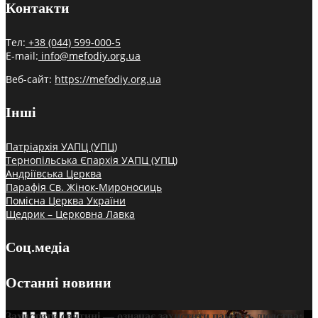
Контакти
Тел:
+38 (044) 599-000-5
E-mail:
info@mefodiy.org.ua
Веб-сайт:
https://mefodiy.org.ua
Інші
Патріархія УАПЦ (УПЦ)
Тернопільська Єпархія УАПЦ (УПЦ)
Андріївська Церква
Парафія Св. Жінок-Мироносиць
Помісна Церква України
Щедрик – Церковна Лавка
Соц.медіа
Останні новини
Захистити святині — означає захистити пам’ять людства: