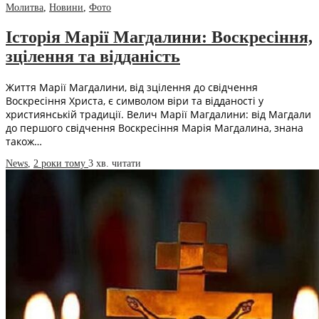
Молитва
,
Новини
,
Фото
Історія Марії Магдалини: Воскресіння,
зцілення та відданість
Життя Марії Магдалини, від зцілення до свідчення
Воскресіння Христа, є символом віри та відданості у
християнській традиції. Велич Марії Магдалини: від Магдали
до першого свідчення Воскресіння Марія Магдалина, знана
також…
News
,
2 роки тому
3 хв.
читати