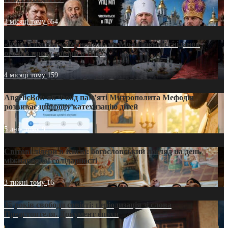
3 місяці тому
654
«Кейс Тихона» у Тернополі: як Молитовний сніданок
оголив кризу довіри в ПЦУ
4 місяці тому
159
AngelicBot: як Фонд пам’яті Митрополита Мефодія
розвиває цифрову катехизацію дітей
5 днів тому
9
Світові лідери в Києві: богословський погляд на день
міжнародної солідарності
3 тижні тому
16
35 років свободи совісті: періодизація зі слова
Предстоятеля. Документ епохи