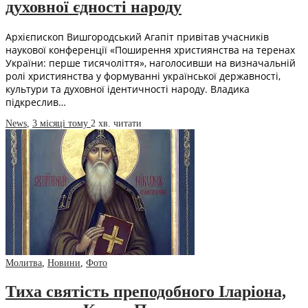
духовної єдності народу
Архієпископ Вишгородський Агапіт привітав учасників
наукової конференції «Поширення християнства на теренах
України: перше тисячоліття», наголосивши на визначальній
ролі християнства у формуванні української державності,
культури та духовної ідентичності народу. Владика
підкреслив…
News
,
3 місяці тому
2 хв.
читати
Молитва
,
Новини
,
Фото
Тиха святість преподобного Іларіона,