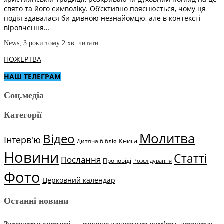
свято та його символіку. Об’єктивно пояснюється, чому ця
подія здавалася би дивною незнайомцю, але в контексті
віровчення…
News
,
3 роки тому
2 хв.
читати
ПОЖЕРТВА
НАШ ТЕЛЕГРАМ
Соц.медіа
Категорії
Молитва
Відео
Інтерв'ю
Книга
Дитяча біблія
Новини
Статті
Послання
Проповіді
Розслідування
Фото
Церковний календар
Останні новини