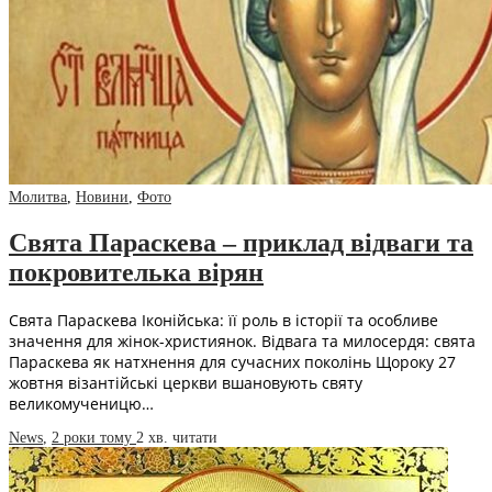
Молитва
,
Новини
,
Фото
Свята Параскева – приклад відваги та
покровителька вірян
Свята Параскева Іконійська: її роль в історії та особливе
значення для жінок-християнок. Відвага та милосердя: свята
Параскева як натхнення для сучасних поколінь Щороку 27
жовтня візантійські церкви вшановують святу
великомученицю…
News
,
2 роки тому
2 хв.
читати