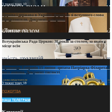
3 тижні тому
10
Церква і держава в Україні: формула зі вступного слова
Предстоятеля. Документ доктрини
3 тижні тому
13
Всеукраїнська Рада Церков: 30 років за столом, за яким є
місце всім
3 тижні тому
12
Проповідь Епіфанія 15 липня: цитата Патріарха Філарета з
його амвона. Документ тяглості
3 тижні тому
18
ПОЖЕРТВА
НАШ ТЕЛЕГРАМ
Категорії