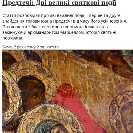
Предтечі: Дві великі святкові події
Стаття розповідає про дві важливі події – перше та друге
знайдення голови Іоана Предтечі від часу його усікновення.
Починаючи з благочестивого вельможі Інокентія та
закінчуючи архімандритом Маркеллом, історія святині
пов’язана…
News
,
2 роки тому
2 хв.
читати