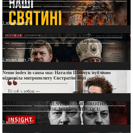
Фонд пам’яті Митрополита Мефодія підтримує
міжнародну петицію щодо участі Росії в ЮНЕСКО
1 місяць тому
59
ПРИСМАК «РУССЬКОГО МІРА» в ПЦУ: ексклюзивні
документи, вирок і російський слід у Тернопільсько-
Бучацькій єпархії
2 місяці тому
295
Nemo iudex in causa sua: Наталія Шевчук публічно
відповіла митрополиту Євстратію Зорі
3 місяці тому
213
EXCLUSIVE (DOCUMENTS)/BLOOD BROTHERS: THE
CRIMINAL FRANCHISE WITHIN THE OCU
3 місяці тому
127