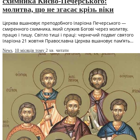
схимника Києво-Печерського:
молитва, що не згасає крізь віки
Церква вшановує преподобного Іларіона Печерського —
смиренного схимника, який служив Богові через молитву,
працю і тишу. Світло тиші і праці: чернечий подвиг святого
Іларіона 21 жовтня Православна Церква вшановує пам’ять…
News
,
10 місяців тому
2 хв.
читати