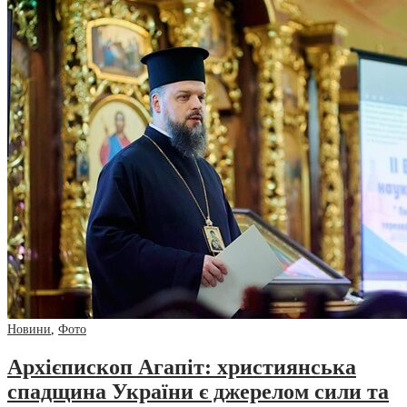
Новини
,
Фото
Архієпископ Агапіт: християнська
спадщина України є джерелом сили та