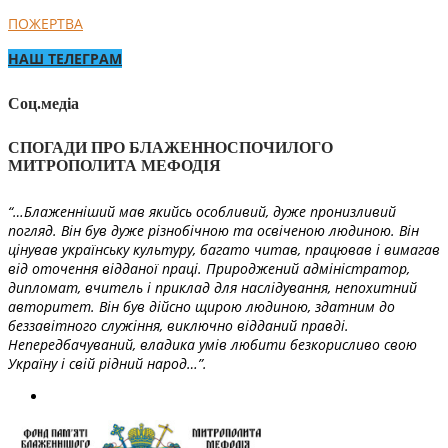
ПОЖЕРТВА
НАШ ТЕЛЕГРАМ
Соц.медіа
СПОГАДИ ПРО БЛАЖЕННОСПОЧИЛОГО
МИТРОПОЛИТА МЕФОДІЯ
“…Блаженніший мав якийсь особливий, дуже пронизливий
погляд. Він був дуже різнобічною та освіченою людиною. Він
цінував українську культуру, багато читав, працював і вимагав
від оточення відданої праці. Природжений адміністратор,
дипломат, вчитель і приклад для наслідування, непохитний
авторитет. Він був дійсно щирою людиною, здатним до
беззавітного служіння, виключно відданий правді.
Непередбачуваний, владика умів любити безкорисливо свою
Україну і свій рідний народ…”.