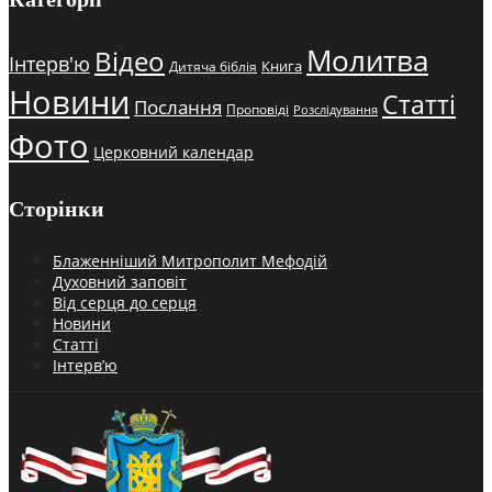
Молитва
Відео
Інтерв'ю
Книга
Дитяча біблія
Новини
Статті
Послання
Проповіді
Розслідування
Фото
Церковний календар
Сторінки
Блаженніший Митрополит Мефодій
Духовний заповіт
Від серця до серця
Новини
Статті
Інтерв’ю