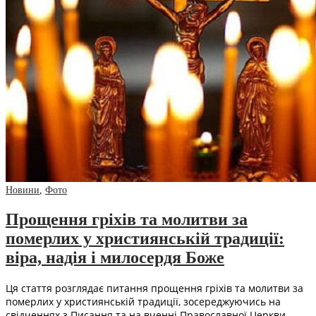
Новини
,
Фото
Прощення гріхів та молитви за
померлих у християнській традиції:
віра, надія і милосердя Боже
Ця стаття розглядає питання прощення гріхів та молитви за
померлих у християнській традиції, зосереджуючись на
свідченнях з Писання та на вченні Православної Церкви.