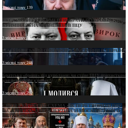
3 місяці тому
139
ЕКСКЛЮЗИВ (ДОКУМЕНТИ)/БРАТИ ПО КРОВІ:
КРИМІНАЛЬНА ФРАНШИЗА В ПЦУ
3 місяці тому
542
МАТЕРИНСЬКИЙ ОМОРФОР В ЧАС ВІЙНИ В УКРАЇНІ
3 місяці тому
248
Братська «броня» під куполами: чи стане ПЦУ прихистком
для дезертирів у рясах?
3 місяці тому
292
СВЯТІ УХИЛЯНТИ: СХЕМА, ЯК ПЕРЕТВОРИТИ ПЦУ
НА «ОФШОР» ДЛЯ ДЕЗЕРТИРА ІЗ МОСКОВСЬКОГО
ПАТРІАРХАТУ