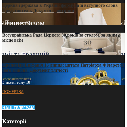
Церква і держава в Україні: формула зі вступного слова
Предстоятеля. Документ доктрини
3 тижні тому
13
Всеукраїнська Рада Церков: 30 років за столом, за яким є
місце всім
3 тижні тому
12
Проповідь Епіфанія 15 липня: цитата Патріарха Філарета з
його амвона. Документ тяглості
3 тижні тому
18
ПОЖЕРТВА
НАШ ТЕЛЕГРАМ
Категорії