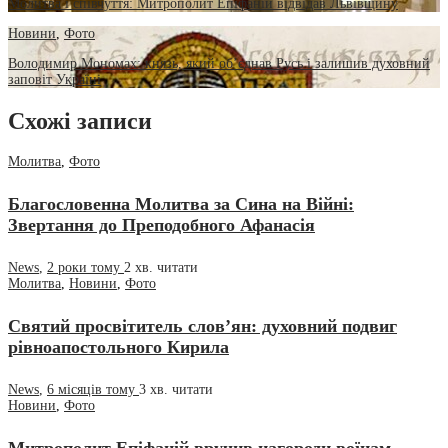
Молитва і співчуття: Митрополит Епіфаній відвідав Львівщину
Новини
,
Фото
Володимир Мономах: князь, який об’єднав Русь і залишив духовний
заповіт Україні
Схожі записи
Молитва
,
Фото
Благословенна Молитва за Сина на Війні:
Звертання до Преподобного Афанасія
News
,
2 роки тому
2 хв.
читати
Молитва
,
Новини
,
Фото
Святий просвітитель слов’ян: духовний подвиг
рівноапостольного Кирила
News
,
6 місяців тому
3 хв.
читати
Новини
,
Фото