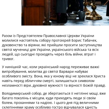
Разом із Предстоятелем Православної Церкви України
молилися настоятель собору протоієрей Борис Табачек,
духовенство та віряни, які прийшли просити заступництва
святої мучениці для України, українського війська та всіх
людей, що сьогодні проходять через біль війни, втрат і
тривог.
У нинішній час, коли український народ переживає важкі
випробування, молитва до святої Варвари набуває
особливого змісту. Вона, яка у юному віці не зреклася Христа
навіть перед обличчям смерті, залишається символом
незламності віри, духовної мужності та вірності Божій правді.
Володимирський собор, де зберігаються її нетлінні мощі, вже
багато поколінь є місцем, куди приходять люди зі своїм
болем, проханнями та надією. І цього дня під величними
склепіннями храму особливо гостро відчувалася єдність