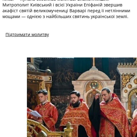
Митрополит Київський і всієї України Епіфаній звершив
акафіст святій великомучениці Варварі перед її нетлінними
мощами — однією з найбільших святинь української землі.
Підтримати молитву