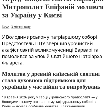
Митрополит Епіфаній молився
за Україну у Києві
News
,
3 місяці тому
У Володимирському патріаршому соборі
Предстоятель ПЦУ звершив урочистий
акафіст святій великомучениці Варварі та
помолився за упокій Святійшого Патріарха
Філарета.
Молитва у древній київській святині
стала духовною підтримкою для
українців у час війни та випробувань
19 травня 2026 року у серці українського православ’я — у
Володимирському патріаршому кафедральному соборі в
Києві — лунала особлива молитва. Блаженнійший