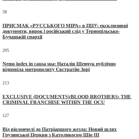
58
ПРИСМАК «РУССЬКОГО МІРА» в ПЦУ: ексклюзивні
документи, вирок і російський слід у Тернопільсько-
Бучацькій єпархії
295
Nemo iudex in causa sua: Наталія Шевчук публічно
відповіла митрополиту Євстратію Зорі
213
EXCLUSIVE (DOCUMENTS)/BLOOD BROTHERS: THE
CRIMINAL FRANCHISE WITHIN THE OCU
127
Від віолончелі до Патріаршого жезла: Новий шлях
Грузинської Церкви з Католикосом Шіо III