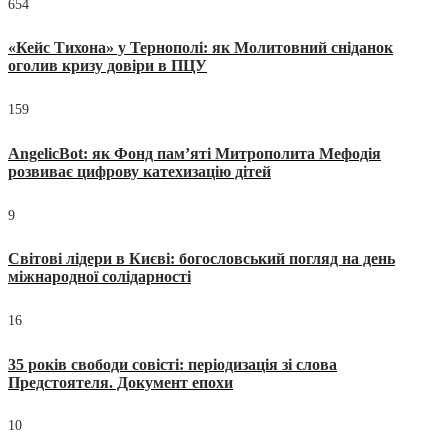
654
«Кейс Тихона» у Тернополі: як Молитовний сніданок
оголив кризу довіри в ПЦУ
159
AngelicBot: як Фонд пам’яті Митрополита Мефодія
розвиває цифрову катехизацію дітей
9
Світові лідери в Києві: богословський погляд на день
міжнародної солідарності
16
35 років свободи совісті: періодизація зі слова
Предстоятеля. Документ епохи
10