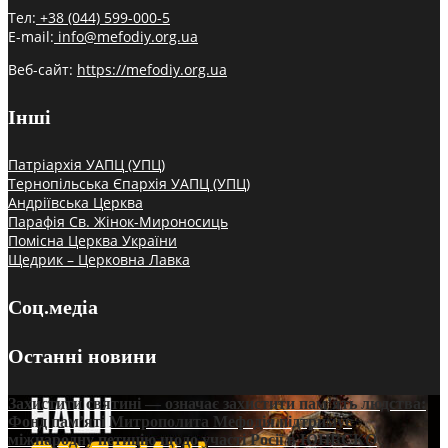
Тел:
+38 (044) 599-000-5
E-mail:
info@mefodiy.org.ua
Веб-сайт:
https://mefodiy.org.ua
Інші
Патріархія УАПЦ (УПЦ)
Тернопільська Єпархія УАПЦ (УПЦ)
Андріївська Церква
Парафія Св. Жінок-Мироносиць
Помісна Церква України
Щедрик – Церковна Лавка
Соц.медіа
Останні новини
Захистити святині — означає захистити пам’ять людства:
Фонд пам’яті Митрополита Мефодія підтримує
міжнародну петицію щодо участі Росії в ЮНЕСКО