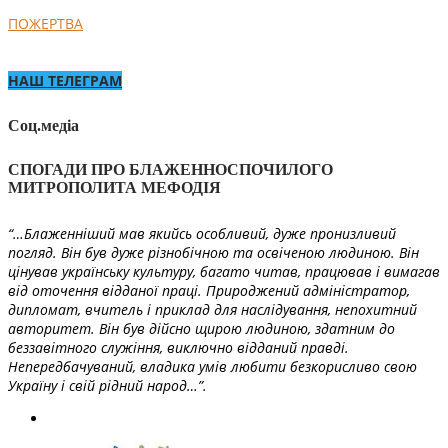
ПОЖЕРТВА
НАШ ТЕЛЕГРАМ
Соц.медіа
СПОГАДИ ПРО БЛАЖЕННОСПОЧИЛОГО
МИТРОПОЛИТА МЕФОДІЯ
“…Блаженніший мав якийсь особливий, дуже пронизливий
погляд. Він був дуже різнобічною та освіченою людиною. Він
цінував українську культуру, багато читав, працював і вимагав
від оточення відданої праці. Природжений адміністратор,
дипломат, вчитель і приклад для наслідування, непохитний
авторитет. Він був дійсно щирою людиною, здатним до
беззавітного служіння, виключно відданий правді.
Непередбачуваний, владика умів любити безкорисливо свою
Україну і свій рідний народ…”.