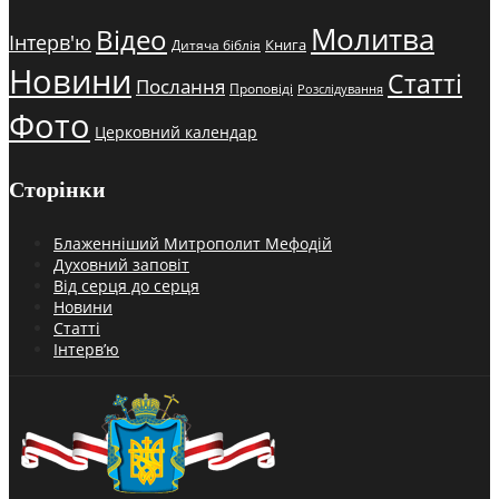
Молитва
Відео
Інтерв'ю
Книга
Дитяча біблія
Новини
Статті
Послання
Проповіді
Розслідування
Фото
Церковний календар
Сторінки
Блаженніший Митрополит Мефодій
Духовний заповіт
Від серця до серця
Новини
Статті
Інтерв’ю