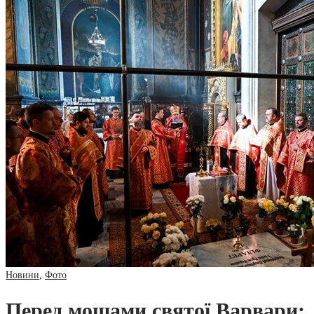
Новини
,
Фото
Перед мощами святої Варвари: