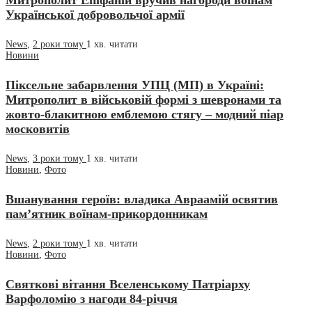
Митрополит Епіфаній вручив нагороди воїнам
Української добровольчої армії
News
,
2 роки тому
1 хв.
читати
Новини
Піксельне забарвлення УПЦ (МП) в Україні:
Митрополит в військовій формі з шевронами та
жовто-блакитною емблемою стягу – модний піар
московитів
News
,
3 роки тому
1 хв.
читати
Новини
,
Фото
Вшанування героїв: владика Авраамій освятив
пам’ятник воїнам-прикордонникам
News
,
2 роки тому
1 хв.
читати
Новини
,
Фото
Святкові вітання Вселенському Патріарху
Варфоломію з нагоди 84-річчя