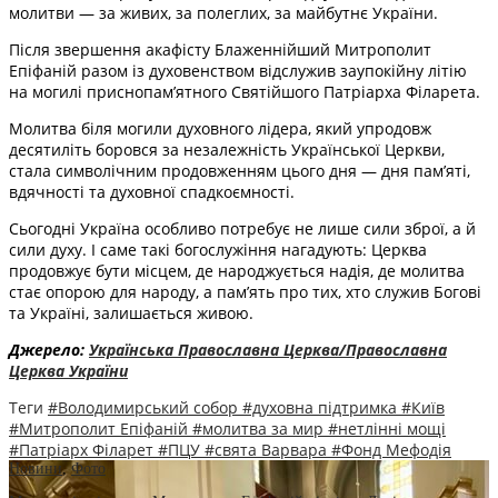
молитви — за живих, за полеглих, за майбутнє України.
Після звершення акафісту Блаженнійший Митрополит
Епіфаній разом із духовенством відслужив заупокійну літію
на могилі приснопам’ятного Святійшого Патріарха Філарета.
Молитва біля могили духовного лідера, який упродовж
десятиліть боровся за незалежність Української Церкви,
стала символічним продовженням цього дня — дня пам’яті,
вдячності та духовної спадкоємності.
Сьогодні Україна особливо потребує не лише сили зброї, а й
сили духу. І саме такі богослужіння нагадують: Церква
продовжує бути місцем, де народжується надія, де молитва
стає опорою для народу, а пам’ять про тих, хто служив Богові
та Україні, залишається живою.
Джерело:
Українська Православна Церква/Православна
Церква України
Теги
#Володимирський собор
#духовна підтримка
#Київ
#Митрополит Епіфаній
#молитва за мир
#нетлінні мощі
#Патріарх Філарет
#ПЦУ
#свята Варвара
#Фонд Мефодія
Новини
,
Фото