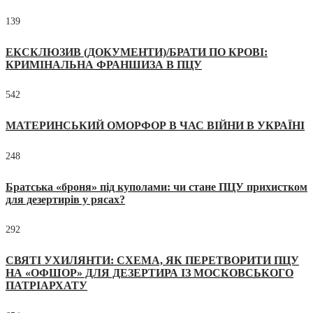
139
ЕКСКЛЮЗИВ (ДОКУМЕНТИ)/БРАТИ ПО КРОВІ:
КРИМІНАЛЬНА ФРАНШИЗА В ПЦУ
542
МАТЕРИНСЬКИЙ ОМОРФОР В ЧАС ВІЙНИ В УКРАЇНІ
248
Братська «броня» під куполами: чи стане ПЦУ прихистком
для дезертирів у рясах?
292
СВЯТІ УХИЛЯНТИ: СХЕМА, ЯК ПЕРЕТВОРИТИ ПЦУ
НА «ОФШОР» ДЛЯ ДЕЗЕРТИРА ІЗ МОСКОВСЬКОГО
ПАТРІАРХАТУ