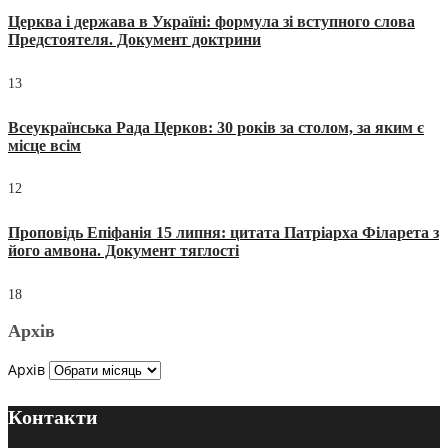
Церква і держава в Україні: формула зі вступного слова
Предстоятеля. Документ доктрини
13
Всеукраїнська Рада Церков: 30 років за столом, за яким є
місце всім
12
Проповідь Епіфанія 15 липня: цитата Патріарха Філарета з
його амвона. Документ тяглості
18
Архів
Архів
Контакти