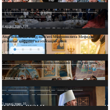
3 місяці тому
654
«Кейс Тихона» у Тернополі: як Молитовний сніданок
оголив кризу довіри в ПЦУ
4 місяці тому
159
AngelicBot: як Фонд пам’яті Митрополита Мефодія
розвиває цифрову катехизацію дітей
5 днів тому
9
Світові лідери в Києві: богословський погляд на день
міжнародної солідарності
3 тижні тому
16
35 років свободи совісті: періодизація зі слова
Предстоятеля. Документ епохи
3 тижні тому
10