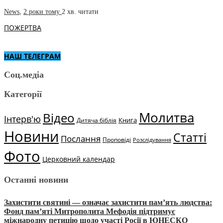
News
,
2 роки тому
2 хв.
читати
ПОЖЕРТВА
НАШ ТЕЛЕГРАМ
Соц.медіа
Категорії
Молитва
Відео
Інтерв'ю
Книга
Дитяча біблія
Новини
Статті
Послання
Проповіді
Розслідування
Фото
Церковний календар
Останні новини
Захистити святині — означає захистити пам’ять людства:
Фонд пам’яті Митрополита Мефодія підтримує
міжнародну петицію щодо участі Росії в ЮНЕСКО