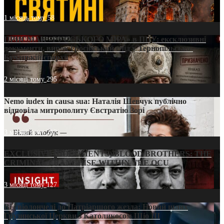
1 місяць тому
58
ПРИСМАК «РУССЬКОГО МІРА» в ПЦУ: ексклюзивні
документи, вирок і російський слід у Тернопільсько-
Бучацькій єпархії
2 місяці тому
295
Nemo iudex in causa sua: Наталія Шевчук публічно
відповіла митрополиту Євстратію Зорі
3 місяці тому
213
EXCLUSIVE (DOCUMENTS)/BLOOD BROTHERS: THE
CRIMINAL FRANCHISE WITHIN THE OCU
3 місяці тому
127
Від віолончелі до Патріаршого жезла: Новий шлях
Грузинської Церкви з Католикосом Шіо III