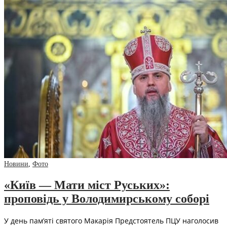
Новини
,
Фото
«Київ — Мати міст Руських»:
проповідь у Володимирському соборі
У день пам’яті святого Макарія Предстоятель ПЦУ наголосив