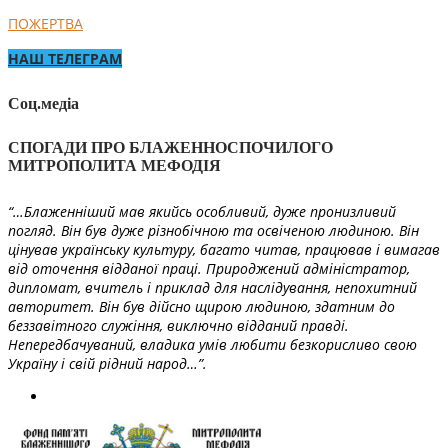
ПОЖЕРТВА
НАШ ТЕЛЕГРАМ
Соц.медіа
СПОГАДИ ПРО БЛАЖЕННОСПОЧИЛОГО
МИТРОПОЛИТА МЕФОДІЯ
“…Блаженніший мав якийсь особливий, дуже пронизливий
погляд. Він був дуже різнобічною та освіченою людиною. Він
цінував українську культуру, багато читав, працював і вимагав
від оточення відданої праці. Природжений адміністратор,
дипломат, вчитель і приклад для наслідування, непохитний
авторитет. Він був дійсно щирою людиною, здатним до
беззавітного служіння, виключно відданий правді.
Непередбачуваний, владика умів любити безкорисливо свою
Україну і свій рідний народ…”.