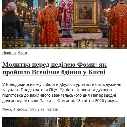
Новини
,
Фото
Молитва перед неділею Фоми: як
пройшло Всенічне бдіння у Києві
У Володимирському соборі відбулося урочисте богослужіння
за участі Предстоятеля ПЦУ. Єдність Церкви та духовна
підготовка до важливого євангельського дня Напередодні
другої неділі після Пасхи — Фоминої, 18 квітня 2026 року,…
News
,
4 місяці тому
2 хв.
читати
У Володимирському соборі молилися