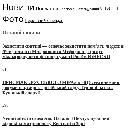
Новини
Статті
Послання
Проповіді
Розслідування
Фото
Церковний календар
Останні новини
Захистити святині — означає захистити пам’ять людства:
Фонд пам’яті Митрополита Мефодія підтримує
міжнародну петицію щодо участі Росії в ЮНЕСКО
61
ПРИСМАК «РУССЬКОГО МІРА» в ПЦУ: ексклюзивні
документи, вирок і російський слід у Тернопільсько-
Бучацькій єпархії
298
Nemo iudex in causa sua: Наталія Шевчук публічно
відповіла митрополиту Євстратію Зорі