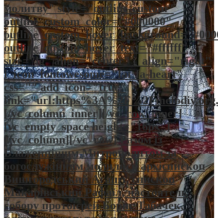
молитву" style="outline-custom"
outline_custom_color="#000000"
outline_custom_hover_background="#000
outline_custom_hover_text="#ffffff"
size="lg" align="center" i_align="right"
i_icon_fontawesome="far fa-heart"
css="" add_icon="true"
link="url:https%3A%2F%2Fmefodiy.or
[/vc_column_inner][/vc_row_inner]
[vc_empty_space height="16px"]
[/vc_column][/vc_row] Разом із
Блаженнішим Митрополитом за
богослужінням молилися архієпископ
Вишгородський Агапіт, єпископ
Макарівський Рафаїл, настоятель
собору протоієрей Борис Табачек,