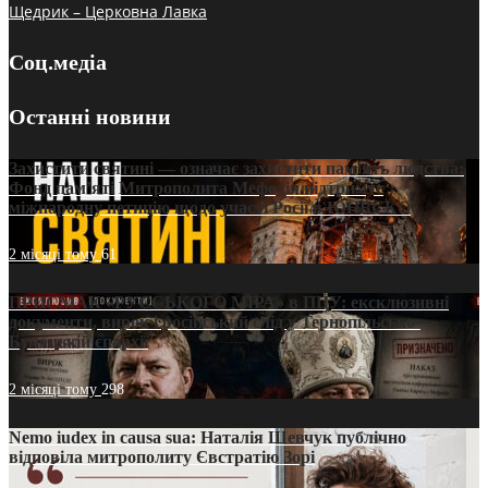
Щедрик – Церковна Лавка
Соц.медіа
Останні новини
Захистити святині — означає захистити пам’ять людства:
Фонд пам’яті Митрополита Мефодія підтримує
міжнародну петицію щодо участі Росії в ЮНЕСКО
2 місяці тому
61
ПРИСМАК «РУССЬКОГО МІРА» в ПЦУ: ексклюзивні
документи, вирок і російський слід у Тернопільсько-
Бучацькій єпархії
2 місяці тому
298
Nemo iudex in causa sua: Наталія Шевчук публічно
відповіла митрополиту Євстратію Зорі