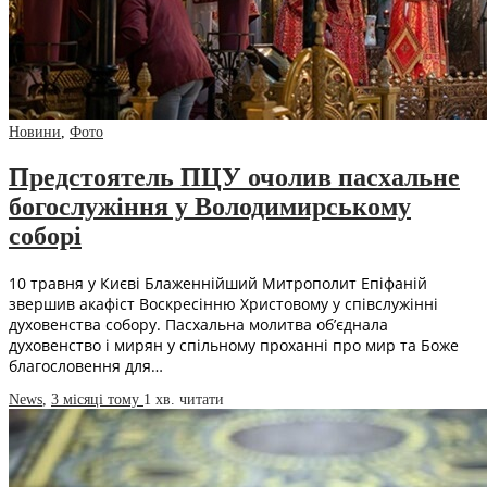
Новини
,
Фото
Предстоятель ПЦУ очолив пасхальне
богослужіння у Володимирському
соборі
10 травня у Києві Блаженнійший Митрополит Епіфаній
звершив акафіст Воскресінню Христовому у співслужінні
духовенства собору. Пасхальна молитва об’єднала
духовенство і мирян у спільному проханні про мир та Боже
благословення для…
News
,
3 місяці тому
1 хв.
читати