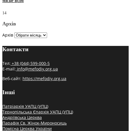
місце всім
14
Архів
Архів
Контакти
Тел:
+38 (044) 599-000-5
E-mail:
info@mefodiy.org.ua
Веб-сайт:
https://mefodiy.org.ua
Інші
Патріархія УАПЦ (УПЦ)
Тернопільська Єпархія УАПЦ (УПЦ)
Андріївська Церква
Парафія Св. Жінок-Мироносиць
Помісна Церква України