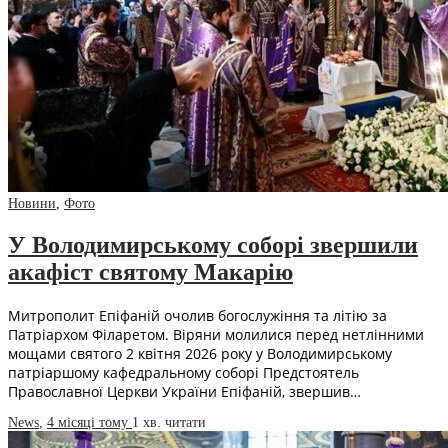
Новини
,
Фото
У Володимирському соборі звершили
акафіст святому Макарію
Митрополит Епіфаній очолив богослужіння та літію за
Патріархом Філаретом. Віряни молилися перед нетлінними
мощами святого 2 квітня 2026 року у Володимирському
патріаршому кафедральному соборі Предстоятель
Православної Церкви України Епіфаній, звершив…
News
,
4 місяці тому
1 хв.
читати