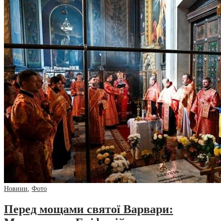
Новини
,
Фото
Перед мощами святої Варвари: