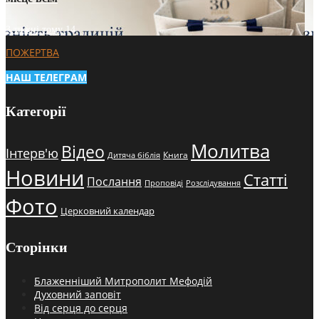
3 тижні тому
14
ПОЖЕРТВА
НАШ ТЕЛЕГРАМ
Категорії
Молитва
Відео
Інтерв'ю
Книга
Дитяча біблія
Новини
Статті
Послання
Проповіді
Розслідування
Фото
Церковний календар
Сторінки
Блаженніший Митрополит Мефодій
Духовний заповіт
Від серця до серця