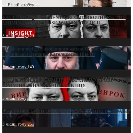
3 місяці тому
214
EXCLUSIVE (DOCUMENTS)/BLOOD BROTHERS: THE
CRIMINAL FRANCHISE WITHIN THE OCU
3 місяці тому
129
Від віолончелі до Патріаршого жезла: Новий шлях
Грузинської Церкви з Католикосом Шіо III
3 місяці тому
140
ЕКСКЛЮЗИВ (ДОКУМЕНТИ)/БРАТИ ПО КРОВІ:
КРИМІНАЛЬНА ФРАНШИЗА В ПЦУ
3 місяці тому
544
МАТЕРИНСЬКИЙ ОМОРФОР В ЧАС ВІЙНИ В УКРАЇНІ
3 місяці тому
251