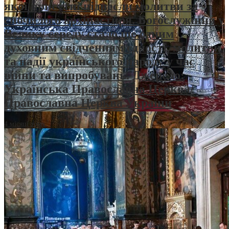
якої присутні піднесли молитви за
спочилого архіпастиря. Богослужіння у
Велику середу стало ще одним
духовним свідченням єдності, молитви
та надії українського народу у час
війни та випробувань. Джерело:
Українська Православна Церква/
Православна Церква України
4 місяці тому