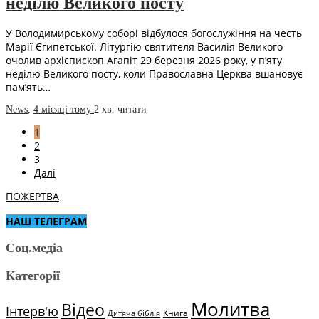
неділю Великого посту
У Володимирському соборі відбулося богослужіння на честь
Марії Єгипетської. Літургію святителя Василія Великого
очолив архієпископ Агапіт 29 березня 2026 року, у п’яту
неділю Великого посту, коли Православна Церква вшановує
пам’ять…
News
,
4 місяці тому
2 хв.
читати
1
2
3
Далі
ПОЖЕРТВА
НАШ ТЕЛЕГРАМ
Соц.медіа
Категорії
Молитва
Відео
Інтерв'ю
Книга
Дитяча біблія