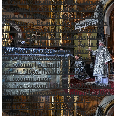
за Україну, воїнів і мирних жителів.
Завершилося богослужіння літією на
могилі Патріарха Філарета 8 квітня
2026 року, у Велику середу Страсного
тижня, Предстоятель Православної
Церкви України Епіфаній звершив
Літургію Ранішосвячених Дарів у
Володимирському патріаршому
кафедральному соборі. [vc_row]
[vc_column][vc_empty_space
height="16px"][vc_row_inner]
[vc_column_inner
css=".vc_custom_1690226339390{margin-
top: 10px !important;margin-right: 10px
!important;margin-bottom: 10px
!important;margin-left: 10px
!important;}"][vc_btn title="Підтримати