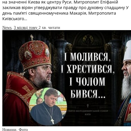
на значенні Києва як центру Руси. Митрополит Епіфаній
закликав вірян утверджувати правду про духовну спадщину У
день пам’яті священномученика Макарія, Митрополита
Київського…
News
,
3 місяці тому
2 хв.
читати
Новини
,
Фото