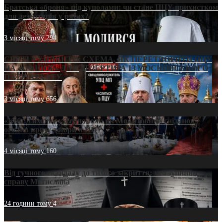
Братська «броня» під куполами: чи стане ПЦУ прихистком
для дезертирів у рясах?
3 місяці тому
294
СВЯТІ УХИЛЯНТИ: СХЕМА, ЯК ПЕРЕТВОРИТИ ПЦУ
НА «ОФШОР» ДЛЯ ДЕЗЕРТИРА ІЗ МОСКОВСЬКОГО
ПАТРІАРХАТУ
3 місяці тому
656
«Кейс Тихона» у Тернополі: як Молитовний сніданок
оголив кризу довіри в ПЦУ
4 місяці тому
160
Від гучного скандалу до тихого закриття: хто зупинив
справу Мстислава
24 години тому
4