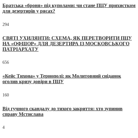
Братська «броня» під куполами: чи стане ПЦУ прихистком
для дезертирів у рясах?
294
СВЯТІ УХИЛЯНТИ: СХЕМА, ЯК ПЕРЕТВОРИТИ ПЦУ
НА «ОФШОР» ДЛЯ ДЕЗЕРТИРА ІЗ МОСКОВСЬКОГО
ПАТРІАРХАТУ
656
«Кейс Тихона» у Тернополі: як Молитовний сніданок
оголив кризу довіри в ПЦУ
160
Від гучного скандалу до тихого закриття: хто зупинив
справу Мстислава
4