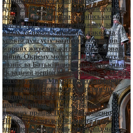
клірики храму та запрошене
духовенство. Під час відправи лунали
особливі прохання за українських
воїнів, які захищають державу, за
владу та народ України, а також за
упокій душ усіх загиблих оборонців і
мирних жителів, життя яких обірвала
війна. Окрему молитву Предстоятель
возніс за Батьківщину, яка переживає
складний період випробувань. У межах
богослужіння Митрополит Епіфаній
відзначив духовенство черговими
священничими нагородами,
подякувавши за їхнє служіння та
духовну працю. Після завершення
Літургії на могилі Філарета було
звершено заупокійну літію, під час