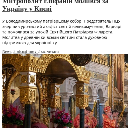
Митрополит Епіфаній молився за
Україну у Києві
У Володимирському патріаршому соборі Предстоятель ПЦУ
звершив урочистий акафіст святій великомучениці Варварі
та помолився за упокій Святійшого Патріарха Філарета.
Молитва у древній київській святині стала духовною
підтримкою для українців у…
News
,
3 місяці тому
2 хв.
читати