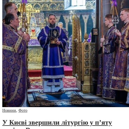
Новини
,
Фото
У Києві звершили літургію у п’яту