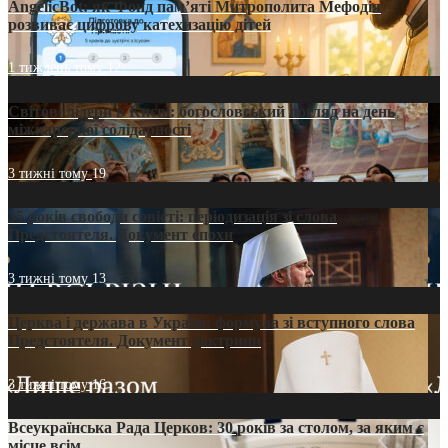
AngelicBot: як Фонд пам’яті Митрополита Мефодія
розвиває цифрову катехизацію дітей
1 тиждень тому
12
Світові лідери в Києві: богословський погляд на день
міжнародної солідарності
3 тижні тому
19
35 років свободи совісті: періодизація зі слова
Предстоятеля. Документ епохи
3 тижні тому
13
Церква і держава в Україні: формула зі вступного слова
Предстоятеля. Документ доктрини
3 тижні тому
16
Всеукраїнська Рада Церков: 30 років за столом, за яким є
місце всім