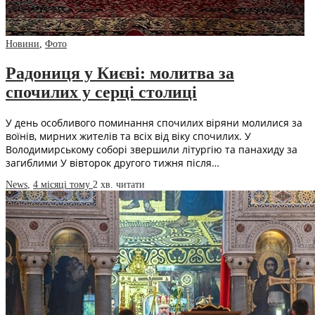
Новини
,
Фото
Радониця у Києві: молитва за
спочилих у серці столиці
У день особливого поминання спочилих віряни молилися за
воїнів, мирних жителів та всіх від віку спочилих. У
Володимирському соборі звершили літургію та панахиду за
загиблими У вівторок другого тижня після…
News
,
4 місяці тому
2 хв.
читати