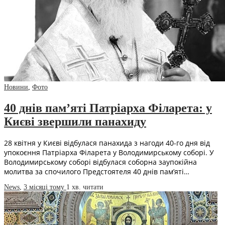
Новини
,
Фото
40 днів пам’яті Патріарха Філарета: у
Києві звершили панахиду
28 квітня у Києві відбулася панахида з нагоди 40-го дня від
упокоєння Патріарха Філарета у Володимирському соборі. У
Володимирському соборі відбулася соборна заупокійна
молитва за спочилого Предстоятеля 40 днів пам’яті…
News
,
3 місяці тому
1 хв.
читати