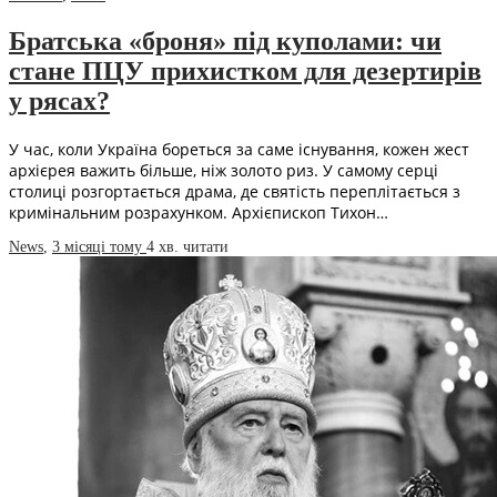
Братська «броня» під куполами: чи
стане ПЦУ прихистком для дезертирів
у рясах?
У час, коли Україна бореться за саме існування, кожен жест
архієрея важить більше, ніж золото риз. У самому серці
столиці розгортається драма, де святість переплітається з
кримінальним розрахунком. Архієпископ Тихон…
News
,
3 місяці тому
4 хв.
читати