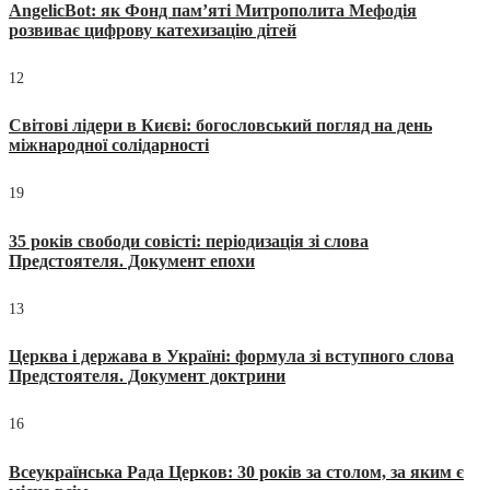
AngelicBot: як Фонд пам’яті Митрополита Мефодія
розвиває цифрову катехизацію дітей
12
Світові лідери в Києві: богословський погляд на день
міжнародної солідарності
19
35 років свободи совісті: періодизація зі слова
Предстоятеля. Документ епохи
13
Церква і держава в Україні: формула зі вступного слова
Предстоятеля. Документ доктрини
16
Всеукраїнська Рада Церков: 30 років за столом, за яким є