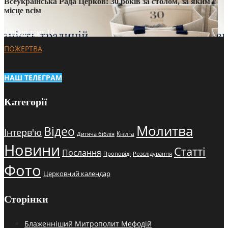
Всеукраїнська Рада Церков: 30 років за столом, за яким є
місце всім
4 тижні тому
16
ПОЖЕРТВА
НАШ ТЕЛЕГРАМ
Категорії
Молитва
Відео
Інтерв'ю
Книга
Дитяча біблія
Новини
Статті
Послання
Проповіді
Розслідування
Фото
Церковний календар
Сторінки
Блаженніший Митрополит Мефодій