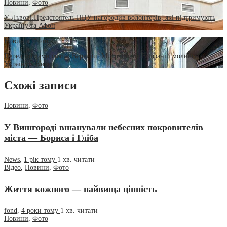
Новини
,
Фото
У Львові Предстоятель ПЦУ нагородив волонтерів, які підтримують
Україну та Афон
Новини
,
Фото
Перед мощами святої Варвари: Митрополит Епіфаній молився за
Україну у Києві
Схожі записи
Новини
,
Фото
У Вишгороді вшанували небесних покровителів
міста — Бориса і Гліба
News
,
1 рік тому
1 хв.
читати
Відео
,
Новини
,
Фото
Життя кожного — найвища цінність
fond
,
4 роки тому
1 хв.
читати
Новини
,
Фото