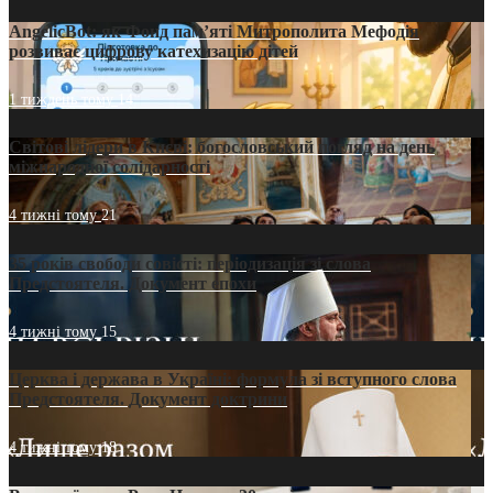
AngelicBot: як Фонд пам’яті Митрополита Мефодія
розвиває цифрову катехизацію дітей
1 тиждень тому
14
Світові лідери в Києві: богословський погляд на день
міжнародної солідарності
4 тижні тому
21
35 років свободи совісті: періодизація зі слова
Предстоятеля. Документ епохи
4 тижні тому
15
Церква і держава в Україні: формула зі вступного слова
Предстоятеля. Документ доктрини
4 тижні тому
18