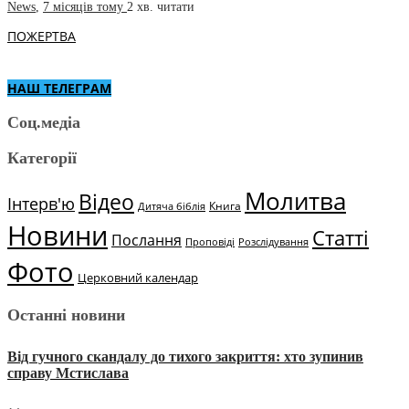
News
,
7 місяців тому
2 хв.
читати
ПОЖЕРТВА
НАШ ТЕЛЕГРАМ
Соц.медіа
Категорії
Молитва
Відео
Інтерв'ю
Книга
Дитяча біблія
Новини
Статті
Послання
Проповіді
Розслідування
Фото
Церковний календар
Останні новини
Від гучного скандалу до тихого закриття: хто зупинив
справу Мстислава