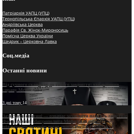
Патріархія УАПЦ (УПЦ)
Тернопільська Єпархія УАПЦ (УПЦ)
Андріївська Церква
Парафія Св. Жінок-Мироносиць
Помісна Церква України
Щедрик – Церковна Лавка
Соц.медіа
Останні новини
Від гучного скандалу до тихого закриття: хто зупинив
справу Мстислава
3 дні тому
14
Захистити святині — означає захистити пам’ять людства:
Фонд пам’яті Митрополита Мефодія підтримує
міжнародну петицію щодо участі Росії в ЮНЕСКО