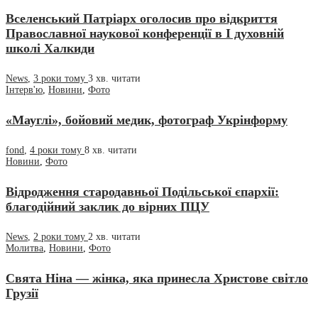
Вселенський Патріарх оголосив про відкриття
Православної наукової конференції в І духовній
школі Халкиди
News
,
3 роки тому
3 хв.
читати
Інтерв'ю
,
Новини
,
Фото
«Мауглі», бойовий медик, фотограф Укрінформу
fond
,
4 роки тому
8 хв.
читати
Новини
,
Фото
Відродження стародавньої Подільської єпархії:
благодійний заклик до вірних ПЦУ
News
,
2 роки тому
2 хв.
читати
Молитва
,
Новини
,
Фото
Свята Ніна — жінка, яка принесла Христове світло
Грузії