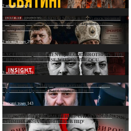
2 місяці тому
61
ПРИСМАК «РУССЬКОГО МІРА» в ПЦУ: ексклюзивні
документи, вирок і російський слід у Тернопільсько-
Бучацькій єпархії
2 місяці тому
299
EXCLUSIVE (DOCUMENTS)/BLOOD BROTHERS: THE
CRIMINAL FRANCHISE WITHIN THE OCU
3 місяці тому
129
Від віолончелі до Патріаршого жезла: Новий шлях
Грузинської Церкви з Католикосом Шіо III
3 місяці тому
143
ЕКСКЛЮЗИВ (ДОКУМЕНТИ)/БРАТИ ПО КРОВІ:
КРИМІНАЛЬНА ФРАНШИЗА В ПЦУ