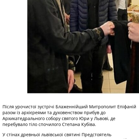
Після урочистої зустрічі Блаженнійший Митрополит Епіфаній
разом із архієреями та духовенством прибув до
Архикатедрального собору святого Юри у Львові, де
перебувало тіло спочилого Степана Кубіва.
У стінах древньої львівської святині Предстоятель