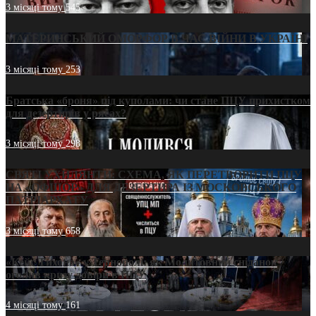
3 місяці тому
545
МАТЕРИНСЬКИЙ ОМОРФОР В ЧАС ВІЙНИ В УКРАЇНІ
3 місяці тому
253
Братська «броня» під куполами: чи стане ПЦУ прихистком
для дезертирів у рясах?
3 місяці тому
298
СВЯТІ УХИЛЯНТИ: СХЕМА, ЯК ПЕРЕТВОРИТИ ПЦУ
НА «ОФШОР» ДЛЯ ДЕЗЕРТИРА ІЗ МОСКОВСЬКОГО
ПАТРІАРХАТУ
3 місяці тому
658
«Кейс Тихона» у Тернополі: як Молитовний сніданок
оголив кризу довіри в ПЦУ
4 місяці тому
161