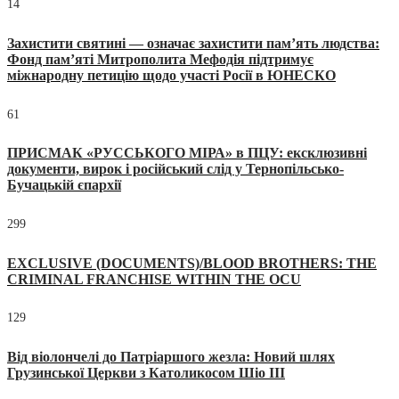
14
Захистити святині — означає захистити пам’ять людства:
Фонд пам’яті Митрополита Мефодія підтримує
міжнародну петицію щодо участі Росії в ЮНЕСКО
61
ПРИСМАК «РУССЬКОГО МІРА» в ПЦУ: ексклюзивні
документи, вирок і російський слід у Тернопільсько-
Бучацькій єпархії
299
EXCLUSIVE (DOCUMENTS)/BLOOD BROTHERS: THE
CRIMINAL FRANCHISE WITHIN THE OCU
129
Від віолончелі до Патріаршого жезла: Новий шлях
Грузинської Церкви з Католикосом Шіо III