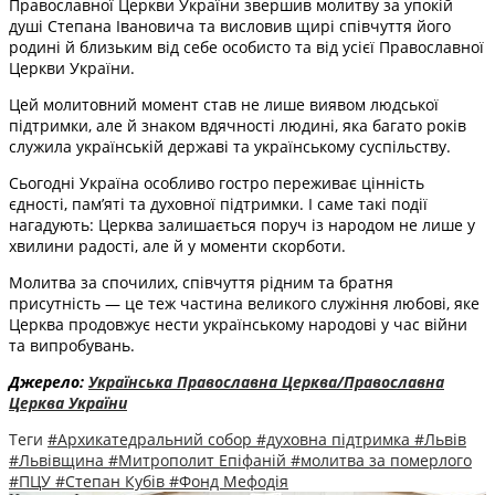
Православної Церкви України звершив молитву за упокій
душі Степана Івановича та висловив щирі співчуття його
родині й близьким від себе особисто та від усієї Православної
Церкви України.
Цей молитовний момент став не лише виявом людської
підтримки, але й знаком вдячності людині, яка багато років
служила українській державі та українському суспільству.
Сьогодні Україна особливо гостро переживає цінність
єдності, пам’яті та духовної підтримки. І саме такі події
нагадують: Церква залишається поруч із народом не лише у
хвилини радості, але й у моменти скорботи.
Молитва за спочилих, співчуття рідним та братня
присутність — це теж частина великого служіння любові, яке
Церква продовжує нести українському народові у час війни
та випробувань.
Джерело:
Українська Православна Церква/Православна
Церква України
Теги
#Архикатедральний собор
#духовна підтримка
#Львів
#Львівщина
#Митрополит Епіфаній
#молитва за померлого
#ПЦУ
#Степан Кубів
#Фонд Мефодія