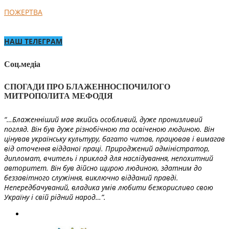
ПОЖЕРТВА
НАШ ТЕЛЕГРАМ
Соц.медіа
СПОГАДИ ПРО БЛАЖЕННОСПОЧИЛОГО
МИТРОПОЛИТА МЕФОДІЯ
“…Блаженніший мав якийсь особливий, дуже пронизливий
погляд. Він був дуже різнобічною та освіченою людиною. Він
цінував українську культуру, багато читав, працював і вимагав
від оточення відданої праці. Природжений адміністратор,
дипломат, вчитель і приклад для наслідування, непохитний
авторитет. Він був дійсно щирою людиною, здатним до
беззавітного служіння, виключно відданий правді.
Непередбачуваний, владика умів любити безкорисливо свою
Україну і свій рідний народ…”.