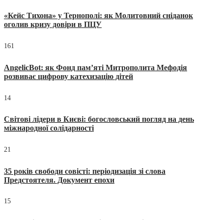
«Кейс Тихона» у Тернополі: як Молитовний сніданок
оголив кризу довіри в ПЦУ
161
AngelicBot: як Фонд пам’яті Митрополита Мефодія
розвиває цифрову катехизацію дітей
14
Світові лідери в Києві: богословський погляд на день
міжнародної солідарності
21
35 років свободи совісті: періодизація зі слова
Предстоятеля. Документ епохи
15