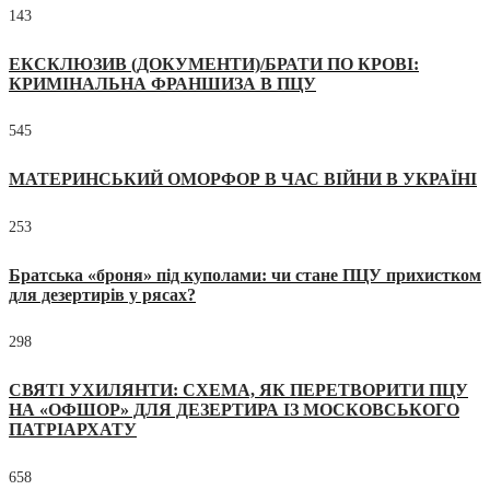
143
ЕКСКЛЮЗИВ (ДОКУМЕНТИ)/БРАТИ ПО КРОВІ:
КРИМІНАЛЬНА ФРАНШИЗА В ПЦУ
545
МАТЕРИНСЬКИЙ ОМОРФОР В ЧАС ВІЙНИ В УКРАЇНІ
253
Братська «броня» під куполами: чи стане ПЦУ прихистком
для дезертирів у рясах?
298
СВЯТІ УХИЛЯНТИ: СХЕМА, ЯК ПЕРЕТВОРИТИ ПЦУ
НА «ОФШОР» ДЛЯ ДЕЗЕРТИРА ІЗ МОСКОВСЬКОГО
ПАТРІАРХАТУ
658