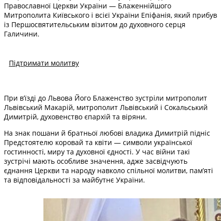
Православної Церкви України — Блаженнійшого
Митрополита Київського і всієї України Епіфанія, який прибув
із Першосвятительським візитом до духовного серця
Галичини.
Підтримати молитву
При в’їзді до Львова Його Блаженство зустріли митрополит
Львівський Макарій, митрополит Львівський і Сокальський
Димитрій, духовенство єпархій та віряни.
На знак пошани й братньої любові владика Димитрій підніс
Предстоятелю коровай та квіти — символи української
гостинності, миру та духовної єдності. У час війни такі
зустрічі мають особливе значення, адже засвідчують
єднання Церкви та народу навколо спільної молитви, пам’яті
та відповідальності за майбутнє України.