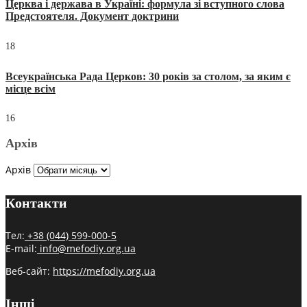
Церква і держава в Україні: формула зі вступного слова
Предстоятеля. Документ доктрини
18
Всеукраїнська Рада Церков: 30 років за столом, за яким є
місце всім
16
Архів
Архів
Контакти
Тел:
+38 (044) 599-000-5
E-mail:
info@mefodiy.org.ua
Веб-сайт:
https://mefodiy.org.ua
Інші