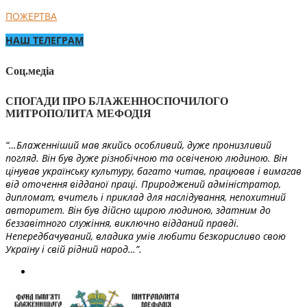
ПОЖЕРТВА
НАШ ТЕЛЕГРАМ
Соц.медіа
СПОГАДИ ПРО БЛАЖЕННОСПОЧИЛОГО
МИТРОПОЛИТА МЕФОДІЯ
“…Блаженніший мав якийсь особливий, дуже пронизливий
погляд. Він був дуже різнобічною та освіченою людиною. Він
цінував українську культуру, багато читав, працював і вимагав
від оточення відданої праці. Природжений адміністратор,
дипломат, вчитель і приклад для наслідування, непохитний
авторитет. Він був дійсно щирою людиною, здатним до
беззавітного служіння, виключно відданий правді.
Непередбачуваний, владика умів любити безкорисливо свою
Україну і свій рідний народ…”.