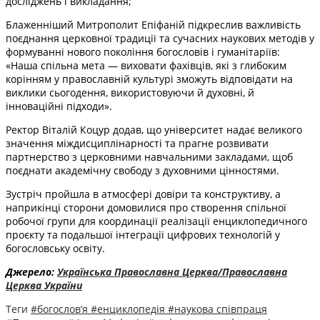
досліджень і викладання;
Блаженніший Митрополит Епіфаній підкреслив важливість
поєднання церковної традиції та сучасних наукових методів у
формуванні нового покоління богословів і гуманітаріїв:
«Наша спільна мета — виховати фахівців, які з глибоким
корінням у православній культурі зможуть відповідати на
виклики сьогодення, використовуючи й духовні, й
інноваційні підходи».
Ректор Віталій Коцур додав, що університет надає великого
значення міждисциплінарності та прагне розвивати
партнерство з церковними навчальними закладами, щоб
поєднати академічну свободу з духовними цінностями.
Зустріч пройшла в атмосфері довіри та конструктиву, а
наприкінці сторони домовилися про створення спільної
робочої групи для координації реалізації енциклопедичного
проєкту та подальшої інтеграції цифрових технологій у
богословську освіту.
Джерело:
Українська Православна Церква/Православна
Церква України
Теги
#богослов’я
#енциклопедія
#наукова співпраця