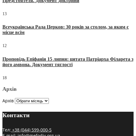
Предстоятеля. Документ доктрини
13
Всеукраїнська Рада Церков: 30 років за столом, за яким є
місце всім
12
Проповідь Епіфанія 15 липня: цитата Патріарха Філарета з
його амвона. Документ тяглості
18
Архів
Архів
Контакти
Тел:
+38 (044) 599-000-5
E-mail:
info@mefodiy.org.ua