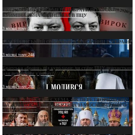
ЕКСКЛЮЗИВ (ДОКУМЕНТИ)/БРАТИ ПО КРОВІ:
КРИМІНАЛЬНА ФРАНШИЗА В ПЦУ
3 місяці тому
539
МАТЕРИНСЬКИЙ ОМОРФОР В ЧАС ВІЙНИ В УКРАЇНІ
3 місяці тому
248
Братська «броня» під куполами: чи стане ПЦУ прихистком
для дезертирів у рясах?
3 місяці тому
292
СВЯТІ УХИЛЯНТИ: СХЕМА, ЯК ПЕРЕТВОРИТИ ПЦУ
НА «ОФШОР» ДЛЯ ДЕЗЕРТИРА ІЗ МОСКОВСЬКОГО
ПАТРІАРХАТУ
3 місяці тому
654