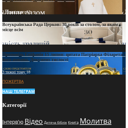
3 тижні тому
13
Всеукраїнська Рада Церков: 30 років за столом, за яким є
місце всім
3 тижні тому
12
Проповідь Епіфанія 15 липня: цитата Патріарха Філарета з
його амвона. Документ тяглості
3 тижні тому
18
ПОЖЕРТВА
НАШ ТЕЛЕГРАМ
Категорії
Молитва
Відео
Інтерв'ю
Книга
Дитяча біблія