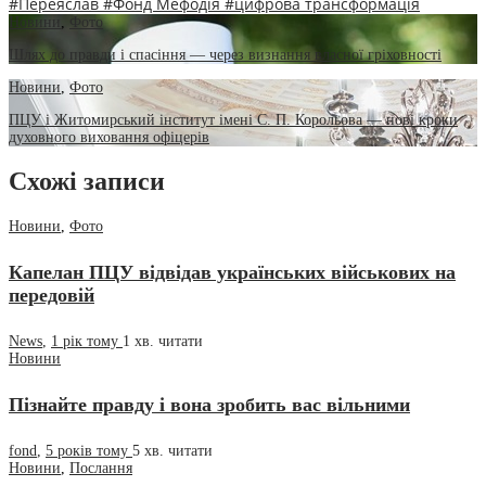
#Переяслав
#Фонд Мефодія
#цифрова трансформація
Новини
,
Фото
Шлях до правди і спасіння — через визнання власної гріховності
Новини
,
Фото
ПЦУ і Житомирський інститут імені С. П. Корольова — нові кроки
духовного виховання офіцерів
Схожі записи
Новини
,
Фото
Капелан ПЦУ відвідав українських військових на
передовій
News
,
1 рік тому
1 хв.
читати
Новини
Пізнайте правду і вона зробить вас вільними
fond
,
5 років тому
5 хв.
читати
Новини
,
Послання