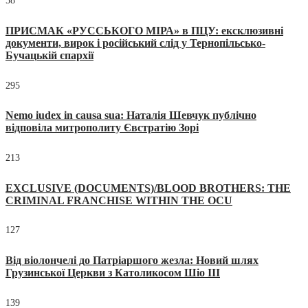
58
ПРИСМАК «РУССЬКОГО МІРА» в ПЦУ: ексклюзивні
документи, вирок і російський слід у Тернопільсько-
Бучацькій єпархії
295
Nemo iudex in causa sua: Наталія Шевчук публічно
відповіла митрополиту Євстратію Зорі
213
EXCLUSIVE (DOCUMENTS)/BLOOD BROTHERS: THE
CRIMINAL FRANCHISE WITHIN THE OCU
127
Від віолончелі до Патріаршого жезла: Новий шлях
Грузинської Церкви з Католикосом Шіо III
139