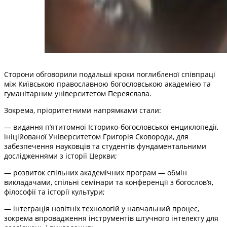
Сторони обговорили подальші кроки поглибленої співпраці
між Київською православною богословською академією та
гуманітарним університетом Переяслава.
Зокрема, пріоритетними напрямками стали:
— видання п’ятитомної Історико-богословської енциклопедії,
ініційованої Університетом Григорія Сковороди, для
забезпечення науковців та студентів фундаментальними
дослідженнями з історії Церкви;
— розвиток спільних академічних програм — обмін
викладачами, спільні семінари та конференції з богослов’я,
філософії та історії культури;
— інтеграція новітніх технологій у навчальний процес,
зокрема впровадження інструментів штучного інтелекту для