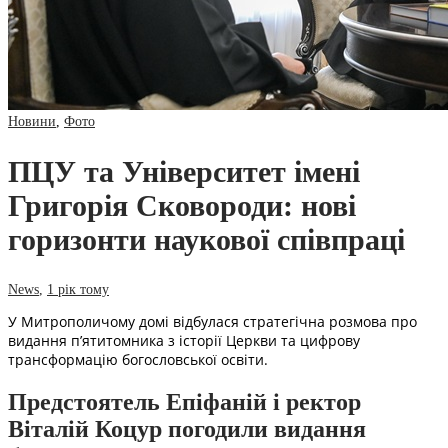
Новини
,
Фото
ПЦУ та Університет імені
Григорія Сковороди: нові
горизонти наукової співпраці
News
,
1 рік тому
У Митрополичому домі відбулася стратегічна розмова про
видання п’ятитомника з історії Церкви та цифрову
трансформацію богословської освіти.
Предстоятель Епіфаній і ректор
Віталій Коцур погодили видання