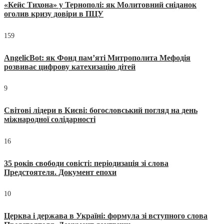
«Кейс Тихона» у Тернополі: як Молитовний сніданок
оголив кризу довіри в ПЦУ
159
AngelicBot: як Фонд пам’яті Митрополита Мефодія
розвиває цифрову катехизацію дітей
9
Світові лідери в Києві: богословський погляд на день
міжнародної солідарності
16
35 років свободи совісті: періодизація зі слова
Предстоятеля. Документ епохи
10
Церква і держава в Україні: формула зі вступного слова