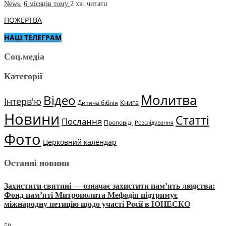
News
,
6 місяців тому
2 хв.
читати
ПОЖЕРТВА
НАШ ТЕЛЕГРАМ
Соц.медіа
Категорії
Молитва
Відео
Інтерв'ю
Книга
Дитяча біблія
Новини
Статті
Послання
Проповіді
Розслідування
Фото
Церковний календар
Останні новини
Захистити святині — означає захистити пам’ять людства:
Фонд пам’яті Митрополита Мефодія підтримує
міжнародну петицію щодо участі Росії в ЮНЕСКО