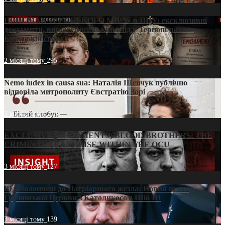
ПРИСМАК «РУССЬКОГО МІРА» в ПЦУ: ексклюзивні
документи, вирок і російський слід у Тернопільсько-
Бучацькій єпархії
2 місяці тому
295
Nemo iudex in causa sua: Наталія Шевчук публічно
відповіла митрополиту Євстратію Зорі
3 місяці тому
213
EXCLUSIVE (DOCUMENTS)/BLOOD BROTHERS: THE
CRIMINAL FRANCHISE WITHIN THE OCU
3 місяці тому
127
Від віолончелі до Патріаршого жезла: Новий шлях
Грузинської Церкви з Католикосом Шіо III
3 місяці тому
139