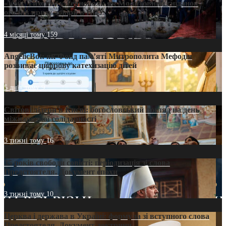
«Кейс Тихона» у Тернополі: як Молитовний сніданок
оголив кризу довіри в ПЦУ
4 місяці тому
159
AngelicBot: як Фонд пам’яті Митрополита Мефодія
розвиває цифрову катехизацію дітей
5 днів тому
9
Світові лідери в Києві: богословський погляд на день
міжнародної солідарності
3 тижні тому
16
35 років свободи совісті: періодизація зі слова
Предстоятеля. Документ епохи
3 тижні тому
10
Церква і держава в Україні: формула зі вступного слова
Предстоятеля. Документ доктрини