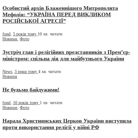
Особистий архів Блаженнішого Митрополита
Мефодія: “УКРАЇНА ПЕРЕД ВИКЛИКОМ
РОСІЙСЬКОЇ АГРЕСІЇ”
fond
,
5 років тому
10 хв.
читати
Новини
,
Фото
Зустріч глав і релігійних представників з Прем’єр-
міністром: спільна дія для майбутнього України
News
,
3 роки тому
4 хв.
читати
Новини
Не будьмо байдужими!
fond
,
10 років тому
1 хв.
читати
Новини
,
Фото
Нарада Християнських Церков України виступила
проти використання релігії у війні РФ