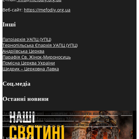
Веб-сайт:
https://mefodiy.org.ua
Інші
Патріархія УАПЦ (УПЦ)
Тернопільська Єпархія УАПЦ (УПЦ)
Андріївська Церква
Парафія Св. Жінок-Мироносиць
Помісна Церква України
Щедрик – Церковна Лавка
Соц.медіа
Останні новини
Захистити святині — означає захистити пам’ять людства:
Фонд пам’яті Митрополита Мефодія підтримує
міжнародну петицію щодо участі Росії в ЮНЕСКО
1 місяць тому
58