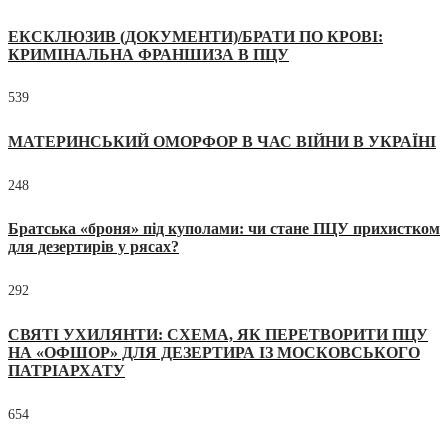
ЕКСКЛЮЗИВ (ДОКУМЕНТИ)/БРАТИ ПО КРОВІ:
КРИМІНАЛЬНА ФРАНШИЗА В ПЦУ
539
МАТЕРИНСЬКИЙ ОМОРФОР В ЧАС ВІЙНИ В УКРАЇНІ
248
Братська «броня» під куполами: чи стане ПЦУ прихистком
для дезертирів у рясах?
292
СВЯТІ УХИЛЯНТИ: СХЕМА, ЯК ПЕРЕТВОРИТИ ПЦУ
НА «ОФШОР» ДЛЯ ДЕЗЕРТИРА ІЗ МОСКОВСЬКОГО
ПАТРІАРХАТУ
654