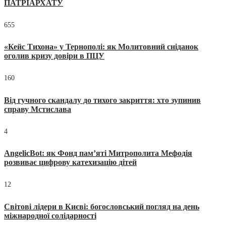
ПАТРІАРХАТУ
655
«Кейс Тихона» у Тернополі: як Молитовний сніданок
оголив кризу довіри в ПЦУ
160
Від гучного скандалу до тихого закриття: хто зупинив
справу Мстислава
4
AngelicBot: як Фонд пам’яті Митрополита Мефодія
розвиває цифрову катехизацію дітей
12
Світові лідери в Києві: богословський погляд на день
міжнародної солідарності