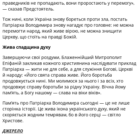
праведників не пропадають, вони проростають у перемогу»,
— сказав Предстоятель.
Тож нині, коли Україна знову бореться проти зла, постать
Патріарха Володимира знову нагадує про головне: не можна
перемогти народ, який живе вірою, не можна знищити
Церкву, що стоїть на правді Божій.
Жива спадщина духу
Завершуючи свої роздуми, Блаженнійший Митрополит
Епіфаній закликав кожного християнина наслідувати приклад
Патріарха — жити не для себе, а для служіння Богові, Церкві
й народу: «Його свята справа живе. Його боротьба
продовжується нині. Ми молимося за нього і за всіх, хто
продовжує справу боротьби за рідну Україну. Вічна йому
пам’ять, а Богу нашому — слава на віки віків».
Пам’ять про Патріарха Володимира сьогодні — це не лише
сторінка історії. Це жива ікона українського духу, який не
скоряється жодним темрявам, бо в його серці — світло
Христове.
ДЖЕРЕЛО