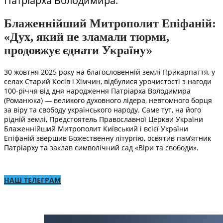
Патріарха Володимира.
Блаженнійший Митрополит Епіфаній:
«Дух, який не зламали тюрми,
продовжує єднати Україну»
30 жовтня 2025 року на благословенній землі Прикарпаття, у
селах Старий Косів і Хімчин, відбулися урочистості з нагоди
100-річчя від дня народження Патріарха Володимира
(Романюка) — великого духовного лідера, невтомного борця
за віру та свободу українського народу. Саме тут, на його
рідній землі, Предстоятель Православної Церкви України
Блаженнійший Митрополит Київський і всієї України
Епіфаній звершив Божественну літургію, освятив пам’ятник
Патріарху та заклав символічний сад «Віри та свободи».
НАШ ТЕЛЕГРАМ