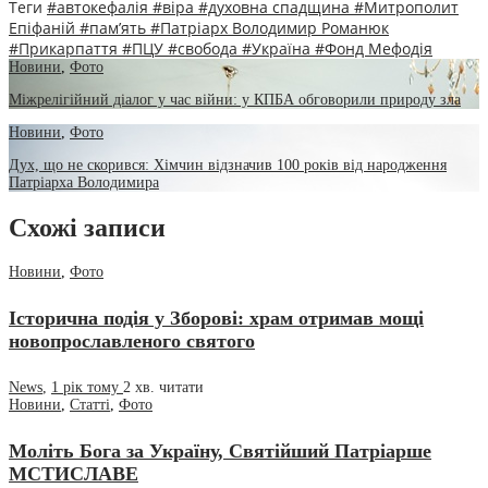
Теги
#автокефалія
#віра
#духовна спадщина
#Митрополит
Епіфаній
#пам’ять
#Патріарх Володимир Романюк
#Прикарпаття
#ПЦУ
#свобода
#Україна
#Фонд Мефодія
Новини
,
Фото
Міжрелігійний діалог у час війни: у КПБА обговорили природу зла
Новини
,
Фото
Дух, що не скорився: Хімчин відзначив 100 років від народження
Патріарха Володимира
Схожі записи
Новини
,
Фото
Історична подія у Зборові: храм отримав мощі
новопрославленого святого
News
,
1 рік тому
2 хв.
читати
Новини
,
Статті
,
Фото
Моліть Бога за Україну, Святійший Патріарше
МСТИСЛАВЕ