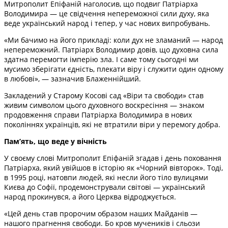
Митрополит Епіфаній наголосив, що подвиг Патріарха
Володимира — це свідчення непереможної сили духу, яка
веде український народ і тепер, у час нових випробувань.
«Ми бачимо на його прикладі: коли дух не зламаний — народ
непереможний. Патріарх Володимир довів, що духовна сила
здатна перемогти імперію зла. І саме тому сьогодні ми
мусимо зберігати єдність, плекати віру і служити один одному
в любові», — зазначив Блаженнійший.
Закладений у Старому Косові сад «Віри та свободи» став
живим символом цього духовного воскресіння — знаком
продовження справи Патріарха Володимира в нових
поколіннях українців, які не втратили віри у перемогу добра.
Пам’ять, що веде у вічність
У своєму слові Митрополит Епіфаній згадав і день поховання
Патріарха, який увійшов в історію як «Чорний вівторок». Тоді,
в 1995 році, натовпи людей, які несли його тіло вулицями
Києва до Софії, продемонстрували світові — український
народ прокинувся, а його Церква відроджується.
«Цей день став пророчим образом наших Майданів —
нашого прагнення свободи. Бо кров мучеників і сльози