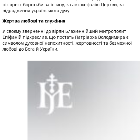
ніс хрест боротьби за істину, за автокефалію Церкви, за
відродження українського духу.
Жертва любові та служіння
У своєму зверненні до вірян Блаженнійший Митрополит
Епіфаній підкреслив, що постать Патріарха Володимира є
символом духовної непохитності, жертовності та безмежної
любові до Бога й України.