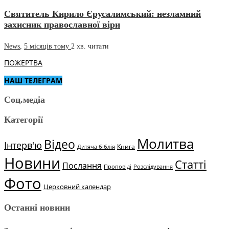
Святитель Кирило Єрусалимський: незламний
захисник православної віри
News
,
5 місяців тому
2 хв.
читати
ПОЖЕРТВА
НАШ ТЕЛЕГРАМ
Соц.медіа
Категорії
Молитва
Відео
Інтерв'ю
Книга
Дитяча біблія
Новини
Статті
Послання
Проповіді
Розслідування
Фото
Церковний календар
Останні новини