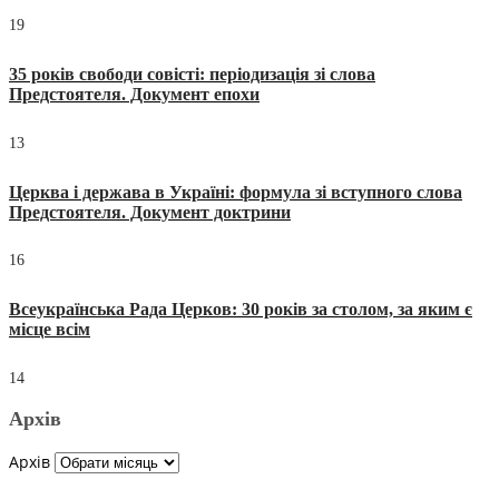
19
35 років свободи совісті: періодизація зі слова
Предстоятеля. Документ епохи
13
Церква і держава в Україні: формула зі вступного слова
Предстоятеля. Документ доктрини
16
Всеукраїнська Рада Церков: 30 років за столом, за яким є
місце всім
14
Архів
Архів