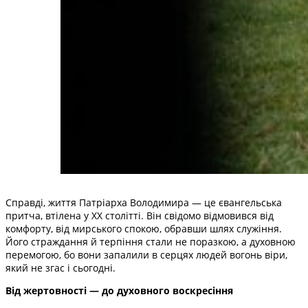
Справді, життя Патріарха Володимира — це євангельська
притча, втілена у XX столітті. Він свідомо відмовився від
комфорту, від мирського спокою, обравши шлях служіння.
Його страждання й терпіння стали не поразкою, а духовною
перемогою, бо вони запалили в серцях людей вогонь віри,
який не згас і сьогодні.
Від жертовності — до духовного воскресіння