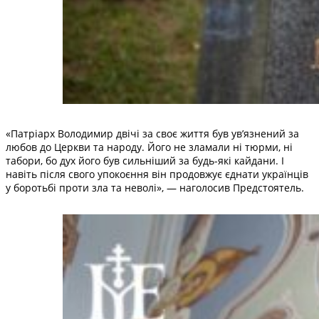
«Патріарх Володимир двічі за своє життя був ув’язнений за
любов до Церкви та народу. Його не зламали ні тюрми, ні
табори, бо дух його був сильніший за будь-які кайдани. І
навіть після свого упокоєння він продовжує єднати українців
у боротьбі проти зла та неволі», — наголосив Предстоятель.