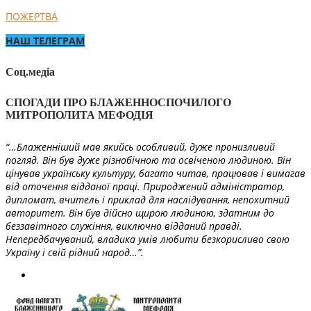
ПОЖЕРТВА
НАШ ТЕЛЕГРАМ
Соц.медіа
СПОГАДИ ПРО БЛАЖЕННОСПОЧИЛОГО
МИТРОПОЛИТА МЕФОДІЯ
“…Блаженніший мав якийсь особливий, дуже пронизливий
погляд. Він був дуже різнобічною та освіченою людиною. Він
цінував українську культуру, багато читав, працював і вимагав
від оточення відданої праці. Природжений адміністратор,
дипломат, вчитель і приклад для наслідування, непохитний
авторитет. Він був дійсно щирою людиною, здатним до
беззавітного служіння, виключно відданий правді.
Непередбачуваний, владика умів любити безкорисливо свою
Україну і свій рідний народ…”.