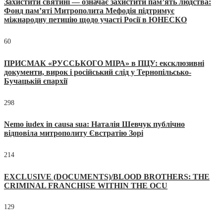
Захистити святині — означає захистити пам’ять людства:
Фонд пам’яті Митрополита Мефодія підтримує
міжнародну петицію щодо участі Росії в ЮНЕСКО
60
ПРИСМАК «РУССЬКОГО МІРА» в ПЦУ: ексклюзивні
документи, вирок і російський слід у Тернопільсько-
Бучацькій єпархії
298
Nemo iudex in causa sua: Наталія Шевчук публічно
відповіла митрополиту Євстратію Зорі
214
EXCLUSIVE (DOCUMENTS)/BLOOD BROTHERS: THE
CRIMINAL FRANCHISE WITHIN THE OCU
129