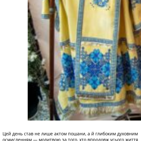
Цей день став не лише актом пошани, а й глибоким духовним
осмисленням — молитвою за того, хто впродовж усього життя