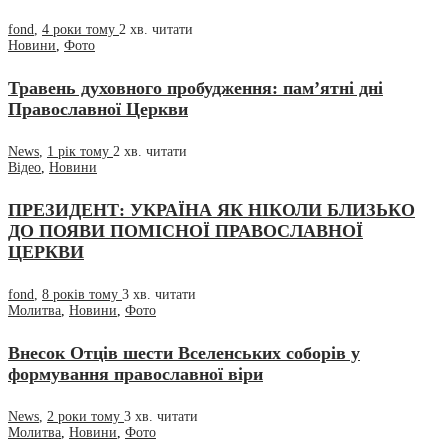
fond
,
4 роки тому
2 хв.
читати
Новини
,
Фото
Травень духовного пробудження: пам’ятні дні
Православної Церкви
News
,
1 рік тому
2 хв.
читати
Відео
,
Новини
ПРЕЗИДЕНТ: УКРАЇНА ЯК НІКОЛИ БЛИЗЬКО
ДО ПОЯВИ ПОМІСНОЇ ПРАВОСЛАВНОЇ
ЦЕРКВИ
fond
,
8 років тому
3 хв.
читати
Молитва
,
Новини
,
Фото
Внесок Отців шести Вселенських соборів у
формування православної віри
News
,
2 роки тому
3 хв.
читати
Молитва
,
Новини
,
Фото