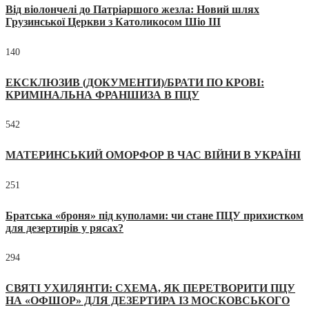
Від віолончелі до Патріаршого жезла: Новий шлях
Грузинської Церкви з Католикосом Шіо III
140
ЕКСКЛЮЗИВ (ДОКУМЕНТИ)/БРАТИ ПО КРОВІ:
КРИМІНАЛЬНА ФРАНШИЗА В ПЦУ
542
МАТЕРИНСЬКИЙ ОМОРФОР В ЧАС ВІЙНИ В УКРАЇНІ
251
Братська «броня» під куполами: чи стане ПЦУ прихистком
для дезертирів у рясах?
294
СВЯТІ УХИЛЯНТИ: СХЕМА, ЯК ПЕРЕТВОРИТИ ПЦУ
НА «ОФШОР» ДЛЯ ДЕЗЕРТИРА ІЗ МОСКОВСЬКОГО