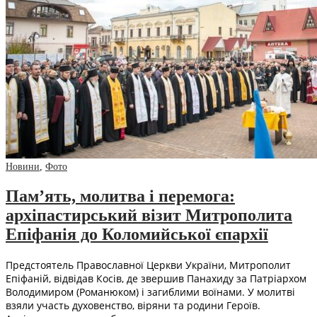
Новини
,
Фото
Пам’ять, молитва і перемога:
архіпастирський візит Митрополита
Епіфанія до Коломийської єпархії
Предстоятель Православної Церкви України, Митрополит
Епіфаній, відвідав Косів, де звершив Панахиду за Патріархом
Володимиром (Романюком) і загиблими воїнами. У молитві
взяли участь духовенство, віряни та родини Героїв.