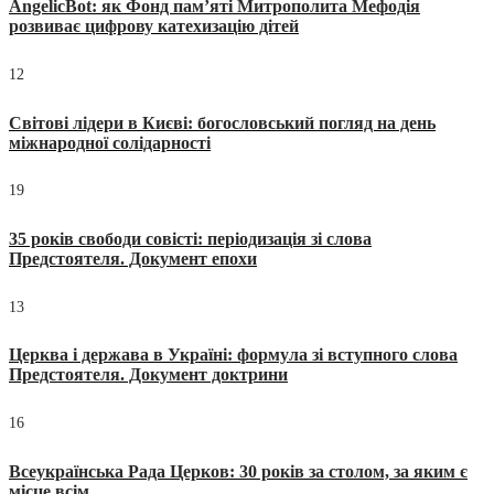
AngelicBot: як Фонд пам’яті Митрополита Мефодія
розвиває цифрову катехизацію дітей
12
Світові лідери в Києві: богословський погляд на день
міжнародної солідарності
19
35 років свободи совісті: періодизація зі слова
Предстоятеля. Документ епохи
13
Церква і держава в Україні: формула зі вступного слова
Предстоятеля. Документ доктрини
16
Всеукраїнська Рада Церков: 30 років за столом, за яким є
місце всім