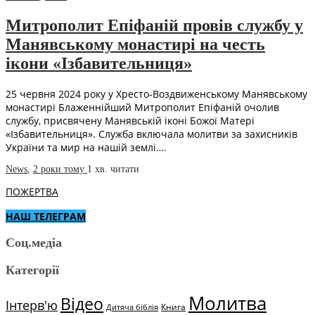
Митрополит Епіфаній провів службу у
Манявському монастирі на честь
ікони «Ізбавительниця»
25 червня 2024 року у Хресто-Воздвиженському Манявському
монастирі Блаженнійший Митрополит Епіфаній очолив
службу, присвячену Манявській іконі Божої Матері
«Ізбавительниця». Служба включала молитви за захисників
України та мир на нашій землі….
News
,
2 роки тому
1 хв.
читати
ПОЖЕРТВА
НАШ ТЕЛЕГРАМ
Соц.медіа
Категорії
Молитва
Відео
Інтерв'ю
Книга
Дитяча біблія