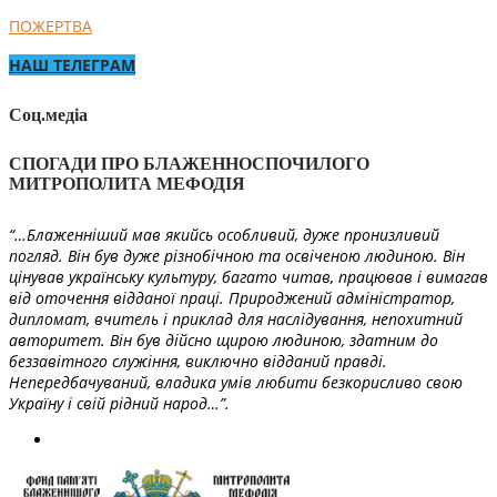
ПОЖЕРТВА
НАШ ТЕЛЕГРАМ
Соц.медіа
СПОГАДИ ПРО БЛАЖЕННОСПОЧИЛОГО
МИТРОПОЛИТА МЕФОДІЯ
“…Блаженніший мав якийсь особливий, дуже пронизливий
погляд. Він був дуже різнобічною та освіченою людиною. Він
цінував українську культуру, багато читав, працював і вимагав
від оточення відданої праці. Природжений адміністратор,
дипломат, вчитель і приклад для наслідування, непохитний
авторитет. Він був дійсно щирою людиною, здатним до
беззавітного служіння, виключно відданий правді.
Непередбачуваний, владика умів любити безкорисливо свою
Україну і свій рідний народ…”.