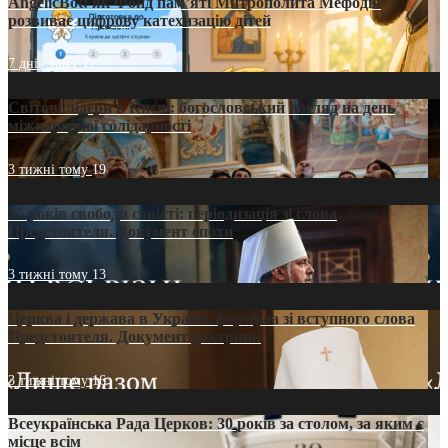
AngelicBot: як Фонд пам’яті Митрополита Мефодія
розвиває цифрову катехизацію дітей
7 днів тому
12
Світові лідери в Києві: богословський погляд на день
міжнародної солідарності
3 тижні тому
19
35 років свободи совісті: періодизація зі слова
Предстоятеля. Документ епохи
3 тижні тому
13
Церква і держава в Україні: формула зі вступного слова
Предстоятеля. Документ доктрини
3 тижні тому
16
Всеукраїнська Рада Церков: 30 років за столом, за яким є
місце всім