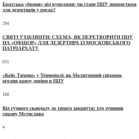
Братська «броня» під куполами: чи стане ПЦУ прихистком
для дезертирів у рясах?
294
СВЯТІ УХИЛЯНТИ: СХЕМА, ЯК ПЕРЕТВОРИТИ ПЦУ
НА «ОФШОР» ДЛЯ ДЕЗЕРТИРА ІЗ МОСКОВСЬКОГО
ПАТРІАРХАТУ
655
«Кейс Тихона» у Тернополі: як Молитовний сніданок
оголив кризу довіри в ПЦУ
160
Від гучного скандалу до тихого закриття: хто зупинив
справу Мстислава
4