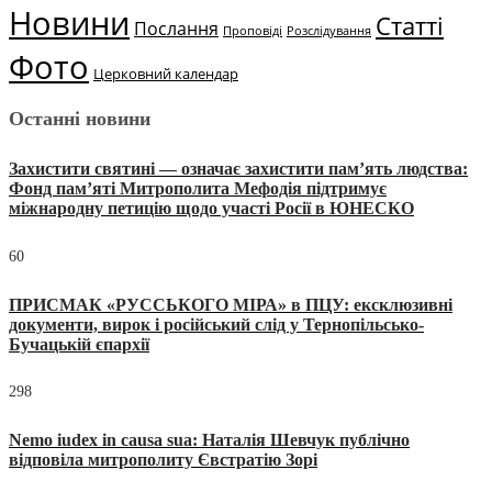
Новини
Статті
Послання
Проповіді
Розслідування
Фото
Церковний календар
Останні новини
Захистити святині — означає захистити пам’ять людства:
Фонд пам’яті Митрополита Мефодія підтримує
міжнародну петицію щодо участі Росії в ЮНЕСКО
60
ПРИСМАК «РУССЬКОГО МІРА» в ПЦУ: ексклюзивні
документи, вирок і російський слід у Тернопільсько-
Бучацькій єпархії
298
Nemo iudex in causa sua: Наталія Шевчук публічно
відповіла митрополиту Євстратію Зорі