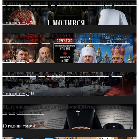
Братська «броня» під куполами: чи стане ПЦУ прихистком
для дезертирів у рясах?
3 місяці тому
294
СВЯТІ УХИЛЯНТИ: СХЕМА, ЯК ПЕРЕТВОРИТИ ПЦУ
НА «ОФШОР» ДЛЯ ДЕЗЕРТИРА ІЗ МОСКОВСЬКОГО
ПАТРІАРХАТУ
3 місяці тому
655
«Кейс Тихона» у Тернополі: як Молитовний сніданок
оголив кризу довіри в ПЦУ
4 місяці тому
160
Від гучного скандалу до тихого закриття: хто зупинив
справу Мстислава
10 години тому
4