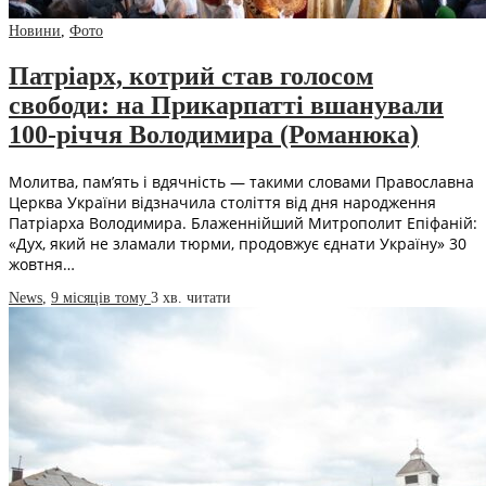
Новини
,
Фото
Патріарх, котрий став голосом
свободи: на Прикарпатті вшанували
100-річчя Володимира (Романюка)
Молитва, пам’ять і вдячність — такими словами Православна
Церква України відзначила століття від дня народження
Патріарха Володимира. Блаженнійший Митрополит Епіфаній:
«Дух, який не зламали тюрми, продовжує єднати Україну» 30
жовтня…
News
,
9 місяців тому
3 хв.
читати