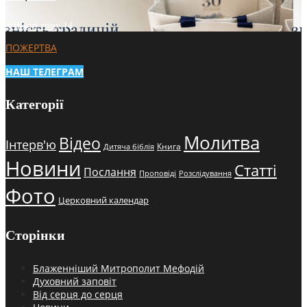
3 тижні тому
14
ПОЖЕРТВА
НАШ ТЕЛЕГРАМ
Категорії
Молитва
Відео
Інтерв'ю
Книга
Дитяча біблія
Новини
Статті
Послання
Проповіді
Розслідування
Фото
Церковний календар
Сторінки
Блаженніший Митрополит Мефодій
Духовний заповіт
Від серця до серця