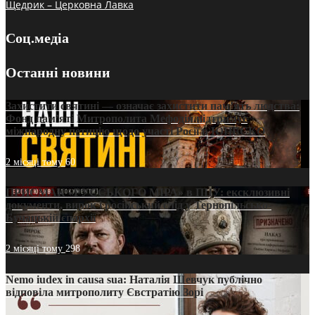
Щедрик – Церковна Лавка
Соц.медіа
Останні новини
Захистити святині — означає захистити пам’ять людства:
Фонд пам’яті Митрополита Мефодія підтримує
міжнародну петицію щодо участі Росії в ЮНЕСКО
2 місяці тому
60
ПРИСМАК «РУССЬКОГО МІРА» в ПЦУ: ексклюзивні
документи, вирок і російський слід у Тернопільсько-
Бучацькій єпархії
2 місяці тому
298
Nemo iudex in causa sua: Наталія Шевчук публічно
відповіла митрополиту Євстратію Зорі