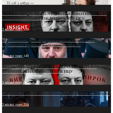
3 місяці тому
214
EXCLUSIVE (DOCUMENTS)/BLOOD BROTHERS: THE
CRIMINAL FRANCHISE WITHIN THE OCU
3 місяці тому
129
Від віолончелі до Патріаршого жезла: Новий шлях
Грузинської Церкви з Католикосом Шіо III
3 місяці тому
140
ЕКСКЛЮЗИВ (ДОКУМЕНТИ)/БРАТИ ПО КРОВІ:
КРИМІНАЛЬНА ФРАНШИЗА В ПЦУ
3 місяці тому
542
МАТЕРИНСЬКИЙ ОМОРФОР В ЧАС ВІЙНИ В УКРАЇНІ
3 місяці тому
251