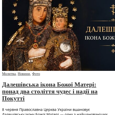
Молитва
,
Новини
,
Фото
Далешівська ікона Божої Матері:
понад два століття чудес і надії на
Покутті
8 червня Православна Церква України вшановує
Далешівську ікону Божої Матері — одну з найшанованіших