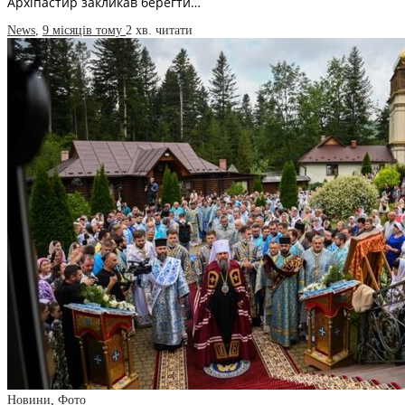
Архіпастир закликав берегти…
News
,
9 місяців тому
2 хв.
читати
Новини
,
Фото