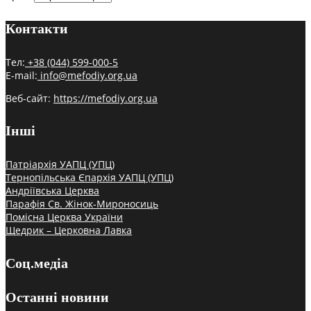
Контакти
Тел:
+38 (044) 599-000-5
E-mail:
info@mefodiy.org.ua
Веб-сайт:
https://mefodiy.org.ua
Інші
Патріархія УАПЦ (УПЦ)
Тернопільська Єпархія УАПЦ (УПЦ)
Андріївська Церква
Парафія Св. Жінок-Мироносиць
Помісна Церква України
Щедрик – Церковна Лавка
Соц.медіа
Останні новини