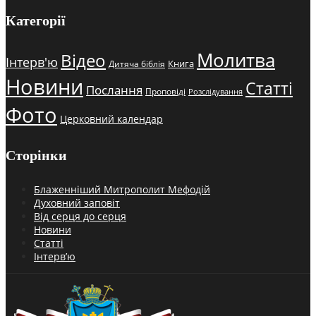
Категорії
Молитва
Відео
Інтерв'ю
Книга
Дитяча біблія
Новини
Статті
Послання
Проповіді
Розслідування
Фото
Церковний календар
Сторінки
Блаженніший Митрополит Мефодій
Духовний заповіт
Від серця до серця
Новини
Статті
Інтерв’ю