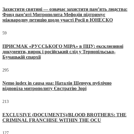
Захистити святині — означає захистити пам’ять людства:
Фонд пам’яті Митрополита Мефодія підтримує
міжнародну петицію щодо участі Росії в ЮНЕСКО
59
ПРИСМАК «РУССЬКОГО МІРА» в ПЦУ: ексклюзивні
документи, вирок і російський слід у Тернопільсько-
Бучацькій єпархії
295
Nemo iudex in causa sua: Наталія Шевчук публічно
відповіла митрополиту Євстратію Зорі
213
EXCLUSIVE (DOCUMENTS)/BLOOD BROTHERS: THE
CRIMINAL FRANCHISE WITHIN THE OCU
127