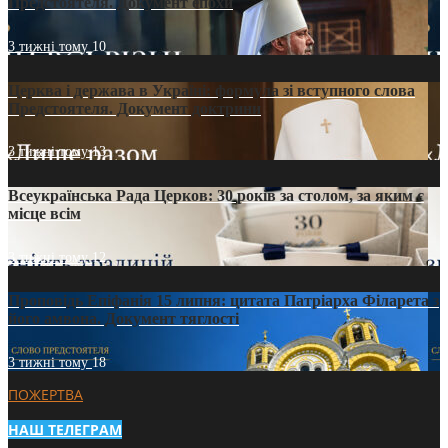
Предстоятеля. Документ епохи
3 тижні тому
10
Церква і держава в Україні: формула зі вступного слова
Предстоятеля. Документ доктрини
3 тижні тому
13
Всеукраїнська Рада Церков: 30 років за столом, за яким є
місце всім
3 тижні тому
12
Проповідь Епіфанія 15 липня: цитата Патріарха Філарета з
його амвона. Документ тяглості
3 тижні тому
18
ПОЖЕРТВА
НАШ ТЕЛЕГРАМ