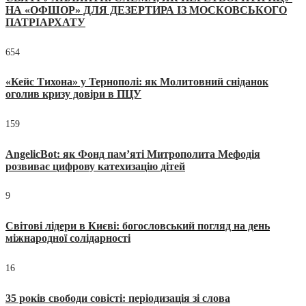
НА «ОФШОР» ДЛЯ ДЕЗЕРТИРА ІЗ МОСКОВСЬКОГО
ПАТРІАРХАТУ
654
«Кейс Тихона» у Тернополі: як Молитовний сніданок
оголив кризу довіри в ПЦУ
159
AngelicBot: як Фонд пам’яті Митрополита Мефодія
розвиває цифрову катехизацію дітей
9
Світові лідери в Києві: богословський погляд на день
міжнародної солідарності
16
35 років свободи совісті: періодизація зі слова