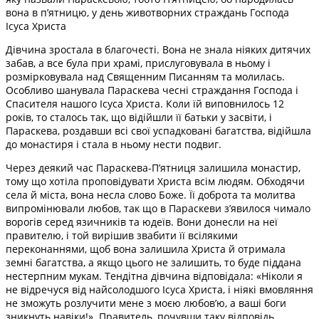
вона в п’ятницю, у день животворних страждань Господа
Ісуса Христа
Дівчина зростала в благочесті. Вона не знала ніяких дитячих
забав, а все була при храмі, прислуговувала в ньому і
розмірковувала над Священним Писанням та молилась.
Особливо шанувала Параскева чесні страждання Господа і
Спасителя нашого Ісуса Христа. Коли їй виповнилось 12
років, то сталось так, що відійшли її батьки у засвіти, і
Параскева, роздавши всі свої успадковані багатства, відійшла
до монастиря і стала в ньому нести подвиг.
Через деякий час Параскева-П’ятниця залишила монастир,
тому що хотіла проповідувати Христа всім людям. Обходячи
села й міста, вона несла слово Боже. Її доброта та молитва
випромінювали любов, так що в Параскеви з’явилося чимало
ворогів серед язичників та юдеїв. Вони донесли на неї
правителю, і той вирішив звабити її всілякими
переконаннями, щоб вона залишила Христа й отримала
земні багатства, а якщо цього не залишить, то буде піддана
нестерпним мукам. Тендітна дівчина відповідала: «Ніколи я
не відречуся від найсолодшого Ісуса Христа, і ніякі вмовляння
не зможуть розлучити мене з моєю любов’ю, а ваші боги
зникнуть навіки!». Правитель, почувши таку відповідь