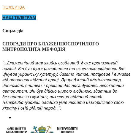
ПОЖЕРТВА
НАШ ТЕЛЕГРАМ
Соц.медіа
СПОГАДИ ПРО БЛАЖЕННОСПОЧИЛОГО
МИТРОПОЛИТА МЕФОДІЯ
“…Блаженніший мав якийсь особливий, дуже пронизливий
погляд. Він був дуже різнобічною та освіченою людиною. Він
цінував українську культуру, багато читав, працював і вимагав
від оточення відданої праці. Природжений адміністратор,
дипломат, вчитель і приклад для наслідування, непохитний
авторитет. Він був дійсно щирою людиною, здатним до
беззавітного служіння, виключно відданий правді.
Непередбачуваний, владика умів любити безкорисливо свою
Україну і свій рідний народ…”.