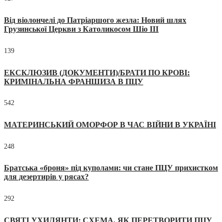
Від віолончелі до Патріаршого жезла: Новий шлях
Грузинської Церкви з Католикосом Шіо III
139
ЕКСКЛЮЗИВ (ДОКУМЕНТИ)/БРАТИ ПО КРОВІ:
КРИМІНАЛЬНА ФРАНШИЗА В ПЦУ
542
МАТЕРИНСЬКИЙ ОМОРФОР В ЧАС ВІЙНИ В УКРАЇНІ
248
Братська «броня» під куполами: чи стане ПЦУ прихистком
для дезертирів у рясах?
292
СВЯТІ УХИЛЯНТИ: СХЕМА, ЯК ПЕРЕТВОРИТИ ПЦУ