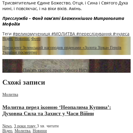
Трисвятительне Єдине Божество, Отця, і Сина і Святого Духа
нині, і повсякчас, і на віки віків. Амінь.
Пресслужба – Фонд пам’яті Блаженнішого Митрополита
Мефодія
Теги
#великомучениця
#МОЛИТВА
#переслідування
#чудеса
Відео
,
Новини
,
Фото
Президент Зеленський нагородив орденами «Золота Зірка» Героїв
України посмертно
Молитва
27 жовтня: Пам'ять святого преподобного Нестора Літописця
Схожі записи
Молитва
Молитва перед іконою ‘Неопалима Купина’:
Духовна Сила та Захист у Часи Війни
News
,
3 роки тому
3 хв.
читати
Відео
,
Молитва
,
Новини