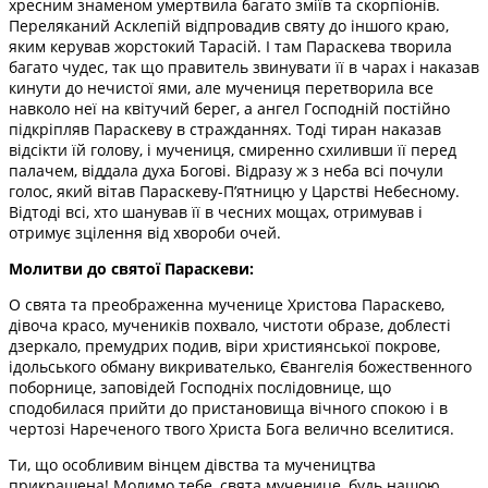
хресним знаменом умертвила багато зміїв та скорпіонів.
Переляканий Асклепій відпровадив святу до іншого краю,
яким керував жорстокий Тарасій. І там Параскева творила
багато чудес, так що правитель звинувати її в чарах і наказав
кинути до нечистої ями, але мучениця перетворила все
навколо неї на квітучий берег, а ангел Господній постійно
підкріпляв Параскеву в стражданнях. Тоді тиран наказав
відсікти їй голову, і мучениця, смиренно схиливши її перед
палачем, віддала духа Богові. Відразу ж з неба всі почули
голос, який вітав Параскеву-П’ятницю у Царстві Небесному.
Відтоді всі, хто шанував її в чесних мощах, отримував і
отримує зцілення від хвороби очей.
Молитви до святої Параскеви:
О свята та преображенна мученице Христова Параскево,
дівоча красо, мучеників похвало, чистоти образе, доблесті
дзеркало, премудрих подив, віри християнської покрове,
ідольського обману викривателько, Євангелія божественного
поборнице, заповідей Господніх послідовнице, що
сподобилася прийти до пристановища вічного спокою і в
чертозі Нареченого твого Христа Бога велично вселитися.
Ти, що особливим вінцем дівства та мучеництва
прикрашена! Молимо тебе, свята мученице, будь нашою