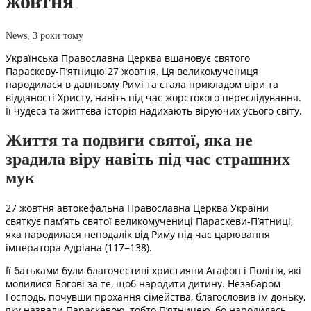
жовтня
News
,
3 роки тому
Українська Православна Церква вшановує святого
Параскеву-П’ятницю 27 жовтня. Ця великомучениця
народилася в давньому Римі та стала прикладом віри та
відданості Христу, навіть під час жорстокого переслідування.
Її чудеса та життєва історія надихають віруючих усього світу.
Життя та подвиги святої, яка не
зрадила віру навіть під час страшних
мук
27 жовтня автокефальна Православна Церква України
святкує пам’ять святої великомучениці Параскеви-П’ятниці,
яка народилася неподалік від Риму під час царювання
імператора Адріана (117−138).
Її батьками були благочестиві християни Агафон і Політія, які
молилися Богові за те, щоб народити дитину. Незабаром
Господь, почувши прохання сімейства, благословив їм доньку,
яку назвали Параскевою, тобто П’ятницею, бо народилась