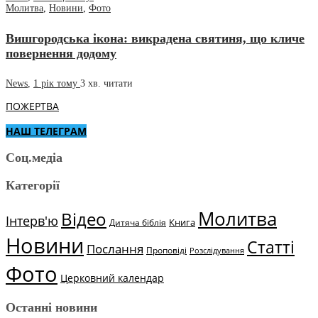
Молитва
,
Новини
,
Фото
Вишгородська ікона: викрадена святиня, що кличе
повернення додому
News
,
1 рік тому
3 хв.
читати
ПОЖЕРТВА
НАШ ТЕЛЕГРАМ
Соц.медіа
Категорії
Молитва
Відео
Інтерв'ю
Книга
Дитяча біблія
Новини
Статті
Послання
Проповіді
Розслідування
Фото
Церковний календар
Останні новини