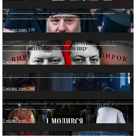
Від віолончелі до Патріаршого жезла: Новий шлях
Грузинської Церкви з Католикосом Шіо III
3 місяці тому
139
ЕКСКЛЮЗИВ (ДОКУМЕНТИ)/БРАТИ ПО КРОВІ:
КРИМІНАЛЬНА ФРАНШИЗА В ПЦУ
3 місяці тому
542
МАТЕРИНСЬКИЙ ОМОРФОР В ЧАС ВІЙНИ В УКРАЇНІ
3 місяці тому
248
Братська «броня» під куполами: чи стане ПЦУ прихистком
для дезертирів у рясах?
3 місяці тому
292
СВЯТІ УХИЛЯНТИ: СХЕМА, ЯК ПЕРЕТВОРИТИ ПЦУ