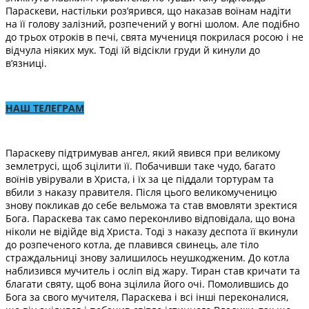
Параскеви, настільки роз’ярився, що наказав воїнам надіти
на її голову залізний, розпечений у вогні шолом. Але подібно
до трьох отроків в печі, свята мучениця покрилася росою і не
відчула ніяких мук. Тоді їй відсікли груди й кинули до
в’язниці.
НАШ ТЕЛЕГРАМ
Параскеву підтримував ангел, який явився при великому
землетрусі, щоб зцілити її. Побачивши таке чудо, багато
воїнів увірували в Христа, і їх за це піддали тортурам та
вбили з наказу правителя. Після цього великомученицю
знову покликав до себе вельможа та став вмовляти зректися
Бога. Параскева так само переконливо відповідала, що вона
ніколи не відійде від Христа. Тоді з наказу деспота її вкинули
до розпеченого котла, де плавився свинець, але тіло
страждальниці знову залишилось неушкодженим. До котла
наблизився мучитель і осліп від жару. Тиран став кричати та
благати святу, щоб вона зцілила його очі. Помолившись до
Бога за свого мучителя, Параскева і всі інші переконалися,