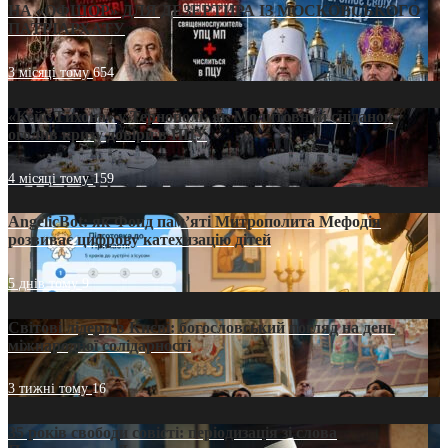
НА «ОФШОР» ДЛЯ ДЕЗЕРТИРА ІЗ МОСКОВСЬКОГО
ПАТРІАРХАТУ
3 місяці тому
654
«Кейс Тихона» у Тернополі: як Молитовний сніданок
оголив кризу довіри в ПЦУ
4 місяці тому
159
AngelicBot: як Фонд пам’яті Митрополита Мефодія
розвиває цифрову катехизацію дітей
5 днів тому
9
Світові лідери в Києві: богословський погляд на день
міжнародної солідарності
3 тижні тому
16
35 років свободи совісті: періодизація зі слова