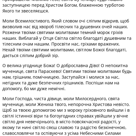
заступницею перед Христом Богом, блаженною турботою
Якого ти звеселяєшся.
Моли Всемилостивого, Який словом очі сліпим відкрив, щоб
визволив нас від хвороб тілесних та душевних очей наших.
Розжени твоїми святими молитвами темний морок гріхів
наших. Виблагай у Отця Світла світло благодаті душевним та
тілесним очам нашим. Просвіти нас, гріхами вражених.
Нехай твоїми святими молитвами, світлом Божої благодаті,
дається сліпим добрий зір.
О велика угоднице Божа! О доброславна Діво! О непохитна
мученице, свята Параскево! Святими твоїми молитвами будь
нам, грішним, помічницею. Заступайся і молися за нас,
негідних та дуже безпечних грішників. Поспіши нам на
допомогу, бо ми дуже немічні.
Моли Господа, чиста дівице, моли Милосердного, свята
мученице, моли Жениха твого, непорочна Христова невісто.
Щоб за твоєю допомогою ми з мороку гріховного вийшли і в
світлі істинної віри та богоугодних справах увійшли у вічне
світло дня невечірнього, в місто повсякчасної радості, у
якому ти нині світло сяєш славою та радістю безкінечною,
славословлячи та оспівуючи з усіма Небесними Силами