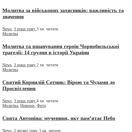
Молитва за військових захисників: важливість та
значення
News
,
3 роки тому
3 хв.
читати
Молитва
Молитва та вшанування героїв Чорнобильської
трагедії: 14 грудня в історії України
News
,
3 роки тому
2 хв.
читати
Молитва
Святий Корнилій Сотник: Вірою та Чудами до
Просвітлення
News
,
3 роки тому
4 хв.
читати
Молитва
,
Новини
,
Фото
Свята Антоніна: мучениця, яку пам’ятає Небо
News
,
2 місяці тому
3 хв.
читати