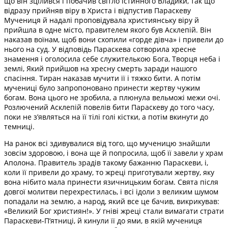
що він зцілився і побачив світло істинного Владики, так що
відразу прийняв віру в Христа і відпустив Параскеву
Мучениця й надалі проповідувала християнську віру й
прийшла в одне місто, правителем якого був Асклепій. Він
наказав воїнам, щоб вони схопили «горде дівча» і привели до
нього на суд. У відповідь Параскева сотворила хресне
знамення і оголосила себе служителькою Бога, Творця неба і
землі, Який прийшов на хресну смерть заради нашого
спасіння. Тиран наказав мучити її і тяжко бити. А потім
мучениці було запропоновано принести жертву чужим
богам. Вона цього не зробила, а плюнула вельможі межи очі.
Розлючений Асклепій повелів бити Параскеву до того часу,
поки не з’являться на її тілі голі кістки, а потім вкинути до
темниці.
На ранок всі здивувалися від того, що мученицю знайшли
зовсім здоровою, і вона ще й попросила, щоб її завели у храм
Аполона. Правитель зрадів такому бажанню Параскеви, і,
коли її привели до храму, то жреці приготували жертву, яку
вона нібито мала принести язичницьким богам. Свята після
довгої молитви перехрестилась, і всі ідоли з великим шумом
попадали на землю, а народ, який все це бачив, викрикував:
«Великий Бог християн!». У гніві жреці стали вимагати страти
Параскеви-П’ятниці, й кинули її до ями, в якій мучениця