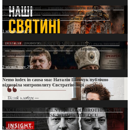
Захистити святині — означає захистити пам’ять людства:
Фонд пам’яті Митрополита Мефодія підтримує
міжнародну петицію щодо участі Росії в ЮНЕСКО
1 місяць тому
59
ПРИСМАК «РУССЬКОГО МІРА» в ПЦУ: ексклюзивні
документи, вирок і російський слід у Тернопільсько-
Бучацькій єпархії
2 місяці тому
295
Nemo iudex in causa sua: Наталія Шевчук публічно
відповіла митрополиту Євстратію Зорі
3 місяці тому
213
EXCLUSIVE (DOCUMENTS)/BLOOD BROTHERS: THE
CRIMINAL FRANCHISE WITHIN THE OCU
3 місяці тому
127