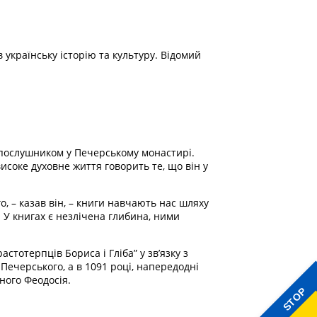
українську історію та культуру. Відомий
 послушником у Печерському монастирі.
соке духовне життя говорить те, що він у
, – казав він, – книги навчають нас шляху
. У книгах є незлічена глибина, ними
тотерпців Бориса і Гліба” у зв’язку з
ечерського, а в 1091 році, напередодні
ного Феодосія.
STOP