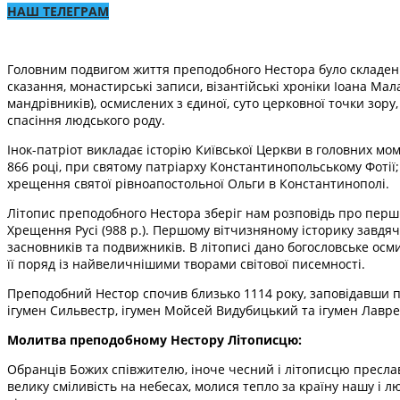
НАШ ТЕЛЕГРАМ
Головним подвигом життя преподобного Нестора було складення
сказання, монастирські записи, візантійські хроніки Іоана Мала
мандрівників), осмислених з єдиної, суто церковної точки зору,
спасіння людського роду.
Інок-патріот викладає історію Київської Церкви в головних мо
866 році, при святому патріарху Константинопольському Фотії
хрещення святої рівноапостольної Ольги в Константинополі.
Літопис преподобного Нестора зберіг нам розповідь про перший
Хрещення Русі (988 р.). Першому вітчизняному історику завдя
засновників та подвижників. В літописі дано богословське осми
її поряд із найвеличнішими творами світової писемності.
Преподобний Нестор спочив близько 1114 року, заповідавши п
ігумен Сильвестр, ігумен Мойсей Видубицький та ігумен Лавр
Молитва преподобному Нестору Літописцю:
Обранців Божих співжителю, іноче чесний і літописцю пресла
велику сміливість на небесах, молися тепло за країну нашу і л