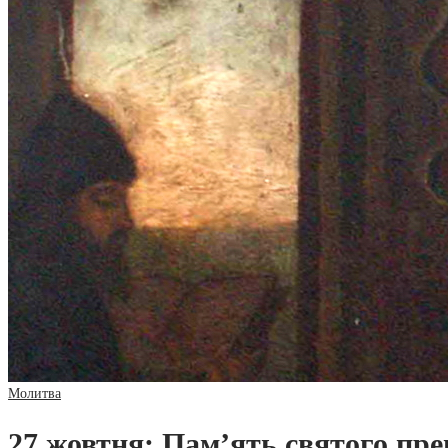
Молитва
27 жовтня: Пам’ять святого пр