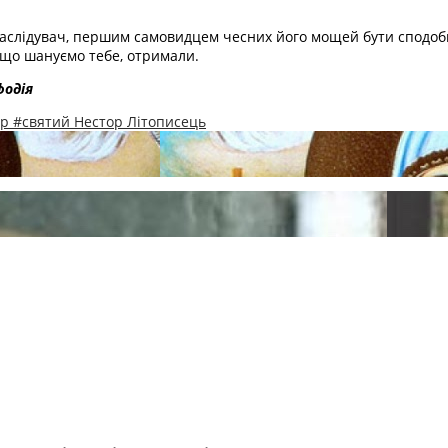
наслідувач, першим самовидцем чесних його мощей бути сподобив
 що шануємо тебе, отримали.
фодія
ир
#святий Нестор Літописець