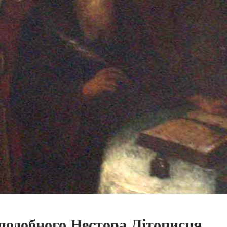
еподобного Нестора Літописця