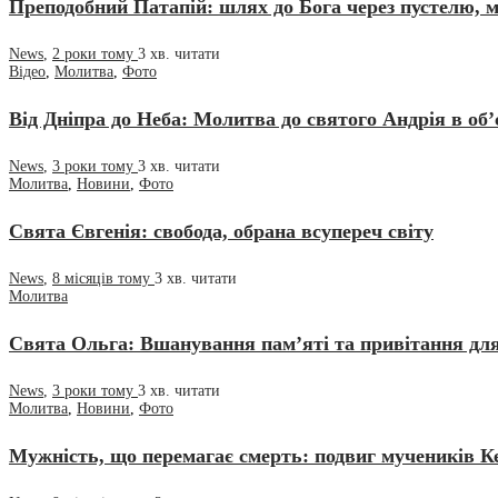
Преподобний Патапій: шлях до Бога через пустелю, 
News
,
2 роки тому
3 хв.
читати
Відео
,
Молитва
,
Фото
Від Дніпра до Неба: Молитва до святого Андрія в об’є
News
,
3 роки тому
3 хв.
читати
Молитва
,
Новини
,
Фото
Свята Євгенія: свобода, обрана всупереч світу
News
,
8 місяців тому
3 хв.
читати
Молитва
Свята Ольга: Вшанування пам’яті та привітання для т
News
,
3 роки тому
3 хв.
читати
Молитва
,
Новини
,
Фото
Мужність, що перемагає смерть: подвиг мучеників Кес