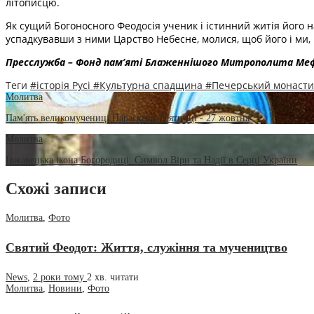
літописцю.
Як сущий Богоносного Феодосія ученик і істинний житія його 
успадкувавши з ними Царство Небесне, молися, щоб його і ми,
Пресслужба – Фонд пам’яті Блаженнішого Митрополита Ме
Теги
#історія Русі
#Культурна спадщина
#Печерський монаст
Молитва
Пам'ять великомучениці Параскеви-П'ятниці - 27 жовтня
Молитва
Іржавецька ікона Богородиці: Символ Віри та Надії в Серці України
Схожі записи
Молитва
,
Фото
Святий Феодот: Життя, служіння та мучеництво
News
,
2 роки тому
2 хв.
читати
Молитва
,
Новини
,
Фото