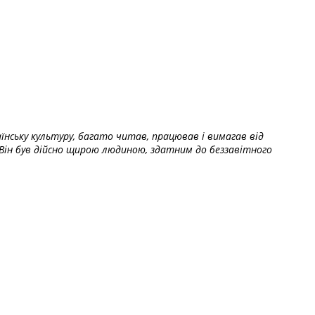
їнську культуру, багато читав, працював і вимагав від
Він був дійсно щирою людиною, здатним до беззавітного