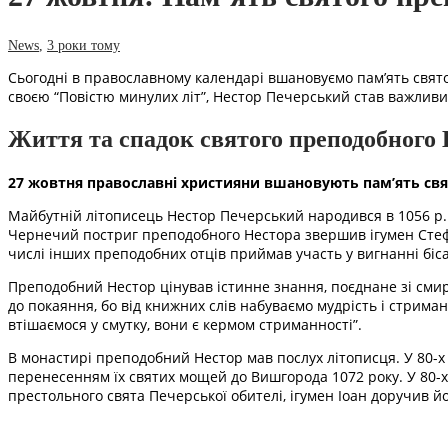
News
,
3 роки тому
Сьогодні в православному календарі вшановуємо пам’ять святог
своєю “Повістю минулих літ”, Нестор Печерський став важлив
Життя та спадок святого преподобного
27 жовтня православні християни вшановують пам’ять свя
Майбутній літописець Нестор Печерський народився в 1056 р.
Чернечий постриг преподобного Нестора звершив ігумен Стефан
числі інших преподобних отців приймав участь у вигнанні бі
Преподобний Нестор цінував істинне знання, поєднане зі смир
до покаяння, бо від книжних слів набуваємо мудрість і стриман
втішаємося у смутку, вони є кермом стриманності”.
В монастирі преподобний Нестор мав послух літописця. У 80-х р
перенесенням їх святих мощей до Вишгорода 1072 року. У 80-х
престольного свята Печерської обителі, ігумен Іоан доручив й