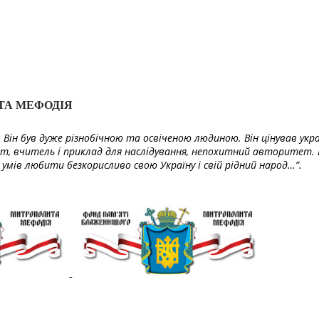
ТА МЕФОДІЯ
Він був дуже різнобічною та освіченою людиною. Він цінував укра
т, вчитель і приклад для наслідування, непохитний авторитет. 
умів любити безкорисливо свою Україну і свій рідний народ…”.