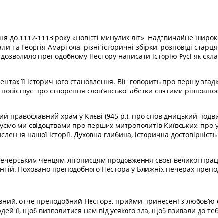
 до 1112-1113 року «Повісті минулих літ». Надзвичайне широке
ли та Георгія Амартола, різні історичні збірки, розповіді старц
 дозволило преподобному Нестору написати історію Русі як складов
ментах її історичного становлення. Він говорить про першу згад
; повіствує про створення слов’янської абетки святими рівноа
 православний храм у Києві (945 р.), про сповідницький подвиг 
чуємо ми свідоцтвами про перших митрополитів Київських, про у
слення нашої історії. Духовна глибина, історична достовірність 
ечерським ченцям-літописцям продовження своєї великої праці
ентій. Поховано преподобного Нестора у Ближніх печерах препо
вний, отче преподобний Несторе, прийми принесені з любов’ю 
юдей її, щоб визволитися нам від усякого зла, щоб взивали до те