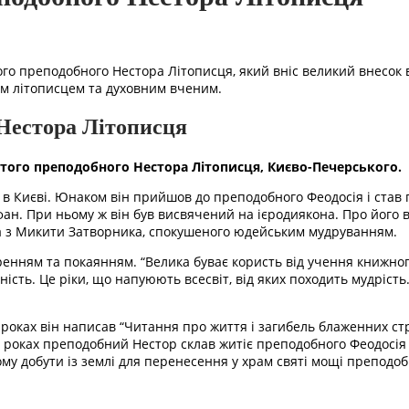
о преподобного Нестора Літописця, який вніс великий внесок в 
им літописцем та духовним вченим.
 Нестора Літописця
того преподобного Нестора Літописця, Києво-Печерського.
 в Києві. Юнаком він прийшов до преподобного Феодосія і став
. При ньому ж він був висвячений на ієродиякона. Про його ви
са з Микити Затворника, спокушеного юдейським мудруванням.
енням та покаянням. “Велика буває користь від учення книжного
ність. Це ріки, що напуюють всесвіт, від яких походить мудрість
оках він написав “Читання про життя і загибель блаженних страс
 роках преподобний Нестор склав житіє преподобного Феодосія П
ому добути із землі для перенесення у храм святі мощі преподоб