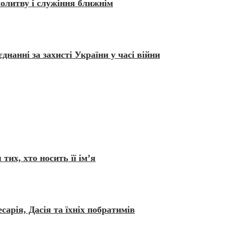
молитву і служіння ближнім
днанні за захисті України у часі війни
их, хто носить її ім’я
арія, Дасія та їхніх побратимів