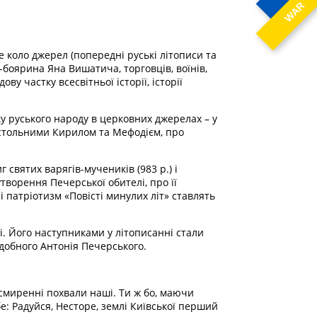
WAR
 коло джерел (попередні руські літописи та
я-боярина Яна Вишатича, торговців, воїнів,
у частку всесвітньої історії, історії
ку руського народу в церковних джерелах – у
постольними Кирилом та Мефодієм, про
святих варягів-мучеників (983 р.) і
творення Печерської обителі, про її
і патріотизм «Повісті минулих літ» ставлять
. Його наступниками у літописанні стали
добного Антонія Печерського.
смиренні похвали наші. Ти ж бо, маючи
бе: Радуйся, Несторе, землі Київської перший