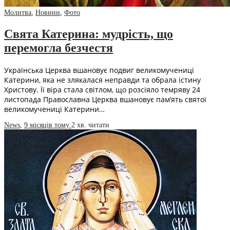
Молитва
,
Новини
,
Фото
Свята Катерина: мудрість, що
перемогла безчестя
Українська Церква вшановує подвиг великомучениці
Катерини, яка не злякалася неправди та обрала істину
Христову. Її віра стала світлом, що розсіяло темряву 24
листопада Православна Церква вшановує пам’ять святої
великомучениці Катерини…
News
,
9 місяців тому
2 хв.
читати