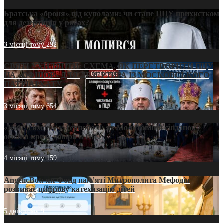
Братська «броня» під куполами: чи стане ПЦУ прихистком
для дезертирів у рясах?
3 місяці тому
292
СВЯТІ УХИЛЯНТИ: СХЕМА, ЯК ПЕРЕТВОРИТИ ПЦУ
НА «ОФШОР» ДЛЯ ДЕЗЕРТИРА ІЗ МОСКОВСЬКОГО
ПАТРІАРХАТУ
3 місяці тому
654
«Кейс Тихона» у Тернополі: як Молитовний сніданок
оголив кризу довіри в ПЦУ
4 місяці тому
159
AngelicBot: як Фонд пам’яті Митрополита Мефодія
розвиває цифрову катехизацію дітей
5 днів тому
9