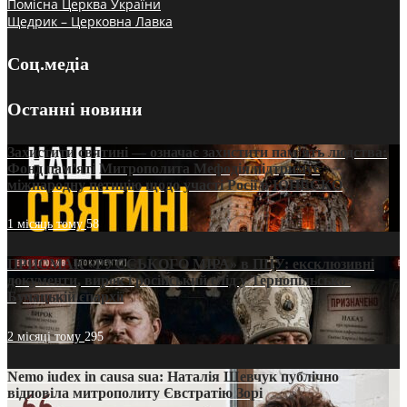
Помісна Церква України
Щедрик – Церковна Лавка
Соц.медіа
Останні новини
Захистити святині — означає захистити пам’ять людства:
Фонд пам’яті Митрополита Мефодія підтримує
міжнародну петицію щодо участі Росії в ЮНЕСКО
1 місяць тому
58
ПРИСМАК «РУССЬКОГО МІРА» в ПЦУ: ексклюзивні
документи, вирок і російський слід у Тернопільсько-
Бучацькій єпархії
2 місяці тому
295
Nemo iudex in causa sua: Наталія Шевчук публічно
відповіла митрополиту Євстратію Зорі