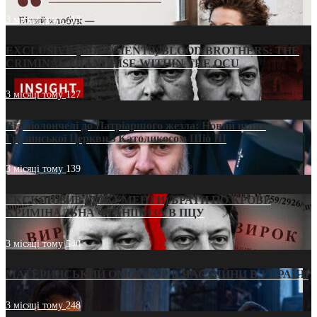
3 місяці тому
213
EXCLUSIVE (DOCUMENTS)/BLOOD BROTHERS: THE
CRIMINAL FRANCHISE WITHIN THE OCU
3 місяці тому
127
Від віолончелі до Патріаршого жезла: Новий шлях
Грузинської Церкви з Католикосом Шіо III
3 місяці тому
139
ЕКСКЛЮЗИВ (ДОКУМЕНТИ)/БРАТИ ПО КРОВІ:
КРИМІНАЛЬНА ФРАНШИЗА В ПЦУ
3 місяці тому
540
МАТЕРИНСЬКИЙ ОМОРФОР В ЧАС ВІЙНИ В УКРАЇНІ
3 місяці тому
248