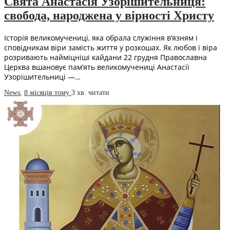
Свята Анастасія Узорішительниця:
свобода, народжена у вірності Христу
Історія великомучениці, яка обрала служіння в’язням і
сповідникам віри замість життя у розкошах. Як любов і віра
розривають найміцніші кайдани 22 грудня Православна
Церква вшановує пам’ять великомучениці Анастасії
Узорішительниці —…
News
,
8 місяців тому
3 хв.
читати