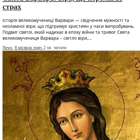
страх
Історія великомучениці Варвари — свідчення мужності та
незламної віри, що підтримує християн у часи випробувань.
Подвиг святої, який надихає в епоху війни та тривог Свята
великомучениця Варвара – світло віри,…
News
,
8 місяців тому
2 хв.
читати