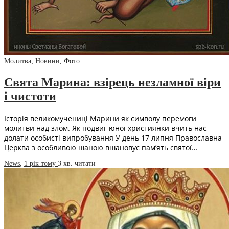
Молитва
,
Новини
,
Фото
Свята Марина: взірець незламної віри
і чистоти
Історія великомучениці Марини як символу перемоги
молитви над злом. Як подвиг юної християнки вчить нас
долати особисті випробування У день 17 липня Православна
Церква з особливою шаною вшановує пам’ять святої…
News
,
1 рік тому
3 хв.
читати