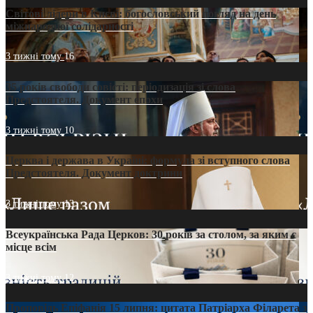
Світові лідери в Києві: богословський погляд на день
міжнародної солідарності
3 тижні тому
16
35 років свободи совісті: періодизація зі слова
Предстоятеля. Документ епохи
3 тижні тому
10
Церква і держава в Україні: формула зі вступного слова
Предстоятеля. Документ доктрини
3 тижні тому
13
Всеукраїнська Рада Церков: 30 років за столом, за яким є
місце всім
3 тижні тому
12
Проповідь Епіфанія 15 липня: цитата Патріарха Філарета з