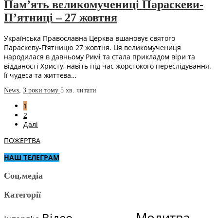
Пам’ять великомучениці Параскеви-
П’ятниці – 27 жовтня
Українська Православна Церква вшановує святого
Параскеву-П’ятницю 27 жовтня. Ця великомучениця
народилася в давньому Римі та стала прикладом віри та
відданості Христу, навіть під час жорстокого переслідування.
Її чудеса та життєва…
News
,
3 роки тому
5 хв.
читати
1
2
Далі
ПОЖЕРТВА
НАШ ТЕЛЕГРАМ
Соц.медіа
Категорії
Молитва