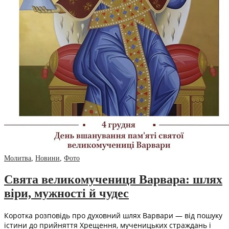
Молитва
,
Новини
,
Фото
Свята великомучениця Варвара: шлях
віри, мужності й чудес
Коротка розповідь про духовний шлях Варвари — від пошуку
істини до прийняття Хрещення, мученицьких страждань і