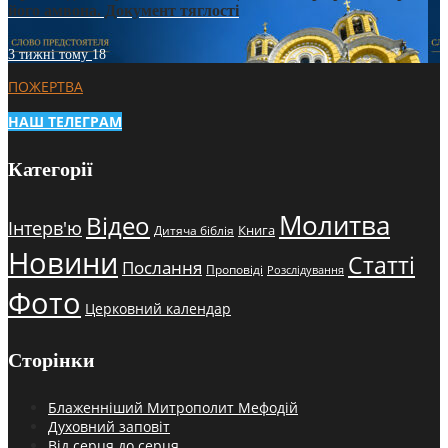
його амвона. Документ тяглості
3 тижні тому
18
ПОЖЕРТВА
НАШ ТЕЛЕГРАМ
Категорії
Молитва
Відео
Інтерв'ю
Книга
Дитяча біблія
Новини
Статті
Послання
Проповіді
Розслідування
Фото
Церковний календар
Сторінки
Блаженніший Митрополит Мефодій
Духовний заповіт
Від серця до серця