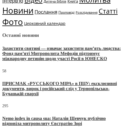
Відео
Інтерв'ю
Книга
Дитяча біблія
Новини
Статті
Послання
Проповіді
Розслідування
Фото
Церковний календар
Останні новини
Захистити святині — означає захистити пам’ять людства:
Фонд пам’яті Митрополита Мефодія підтримує
міжнародну петицію щодо участі Росії в ЮНЕСКО
58
ПРИСМАК «РУССЬКОГО МІРА» в ПЦУ: ексклюзивні
документи, вирок і російський слід у Тернопільсько-
Бучацькій єпархії
295
Nemo iudex in causa sua: Наталія Шевчук публічно
відповіла митрополиту Євстратію Зорі