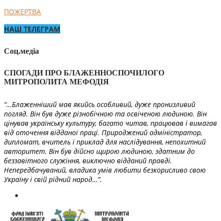
ПОЖЕРТВА
НАШ ТЕЛЕГРАМ
Соц.медіа
СПОГАДИ ПРО БЛАЖЕННОСПОЧИЛОГО
МИТРОПОЛИТА МЕФОДІЯ
“…Блаженніший мав якийсь особливий, дуже пронизливий
погляд. Він був дуже різнобічною та освіченою людиною. Він
цінував українську культуру, багато читав, працював і вимагав
від оточення відданої праці. Природжений адміністратор,
дипломат, вчитель і приклад для наслідування, непохитний
авторитет. Він був дійсно щирою людиною, здатним до
беззавітного служіння, виключно відданий правді.
Непередбачуваний, владика умів любити безкорисливо свою
Україну і свій рідний народ…”.