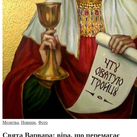
Молитва
,
Новини
,
Фото
Свята Варвара: віра, що перемагає