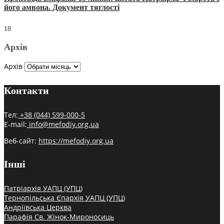
його амвона. Документ тяглості
18
Архів
Архів
Контакти
Тел:
+38 (044) 599-000-5
E-mail:
info@mefodiy.org.ua
Веб-сайт:
https://mefodiy.org.ua
Інші
Патріархія УАПЦ (УПЦ)
Тернопільська Єпархія УАПЦ (УПЦ)
Андріївська Церква
Парафія Св. Жінок-Мироносиць