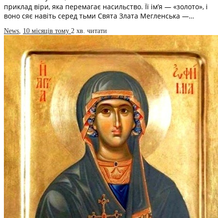
приклад віри, яка перемагає насильство. Її ім’я — «золото», і
воно сяє навіть серед тьми Свята Злата Мегленська —…
News
,
10 місяців тому
2 хв.
читати