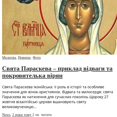
Молитва
,
Новини
,
Фото
Свята Параскева – приклад відваги та
покровителька вірян
Свята Параскева Іконійська: її роль в історії та особливе
значення для жінок-християнок. Відвага та милосердя: свята
Параскева як натхнення для сучасних поколінь Щороку 27
жовтня візантійські церкви вшановують святу
великомученицю…
News
,
2 роки тому
2 хв.
читати