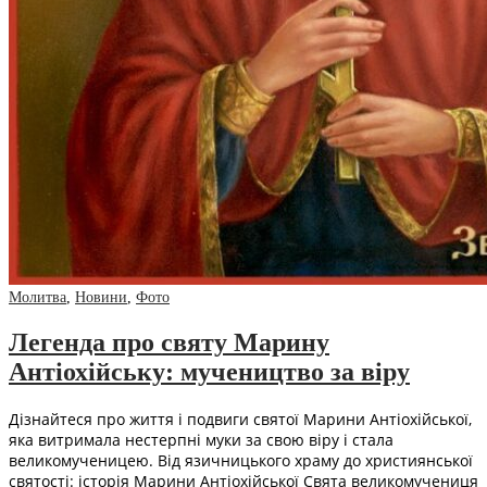
Молитва
,
Новини
,
Фото
Легенда про святу Марину
Антіохійську: мучеництво за віру
Дізнайтеся про життя і подвиги святої Марини Антіохійської,
яка витримала нестерпні муки за свою віру і стала
великомученицею. Від язичницького храму до християнської
святості: історія Марини Антіохійської Свята великомучениця