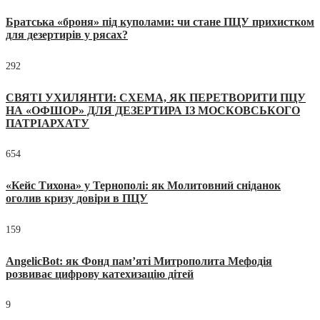
Братська «броня» під куполами: чи стане ПЦУ прихистком
для дезертирів у рясах?
292
СВЯТІ УХИЛЯНТИ: СХЕМА, ЯК ПЕРЕТВОРИТИ ПЦУ
НА «ОФШОР» ДЛЯ ДЕЗЕРТИРА ІЗ МОСКОВСЬКОГО
ПАТРІАРХАТУ
654
«Кейс Тихона» у Тернополі: як Молитовний сніданок
оголив кризу довіри в ПЦУ
159
AngelicBot: як Фонд пам’яті Митрополита Мефодія
розвиває цифрову катехизацію дітей
9