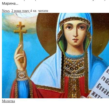
Марина…
News
,
2 роки тому
4 хв.
читати
Молитва