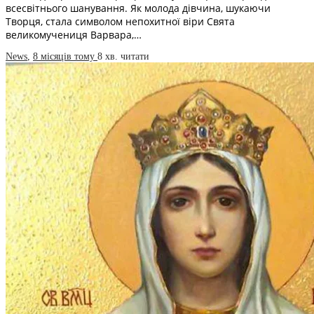
всесвітнього шанування. Як молода дівчина, шукаючи
Творця, стала символом непохитної віри Свята
великомучениця Варвара,…
News
,
8 місяців тому
8 хв.
читати