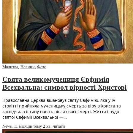
Молитва
,
Новини
,
Фото
Свята великомучениця Євфимія
Всехвальна: символ вірності Христові
Православна Церква вшановує святу Євфимію, яка у IV
столітті прийняла мученицьку смерть за віру в Христа та
засвідчила істину навіть після своєї смерті. Життя і чудо
святої Євфимії Всехвальної —…
News
,
11 місяців тому
2 хв.
читати