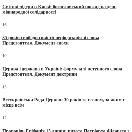
Світові лідери в Києві: богословський погляд на день
міжнародної солідарності
16
35 років свободи совісті: періодизація зі слова
Предстоятеля. Документ епохи
10
Церква і держава в Україні: формула зі вступного слова
Предстоятеля. Документ доктрини
13
Всеукраїнська Рада Церков: 30 років за столом, за яким є
місце всім
12
Проповідь Епіфанія 15 липня: цитата Патріарха Філарета з