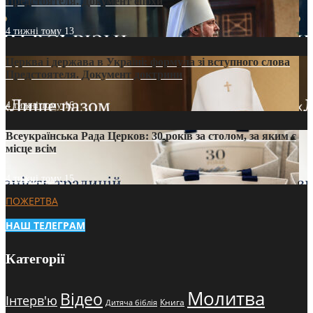
Предстоятеля. Документ епохи
4 тижні тому
13
Церква і держава в Україні: формула зі вступного слова
Предстоятеля. Документ доктрини
4 тижні тому
16
Всеукраїнська Рада Церков: 30 років за столом, за яким є
місце всім
4 тижні тому
15
ПОЖЕРТВА
НАШ ТЕЛЕГРАМ
Категорії
Молитва
Відео
Інтерв'ю
Книга
Дитяча біблія