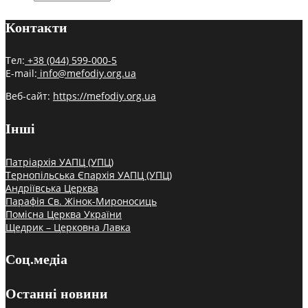
Контакти
Тел:
+38 (044) 599-000-5
E-mail:
info@mefodiy.org.ua
Веб-сайт:
https://mefodiy.org.ua
Інші
Патріархія УАПЦ (УПЦ)
Тернопільська Єпархія УАПЦ (УПЦ)
Андріївська Церква
Парафія Св. Жінок-Мироносиць
Помісна Церква України
Щедрик – Церковна Лавка
Соц.медіа
Останні новини