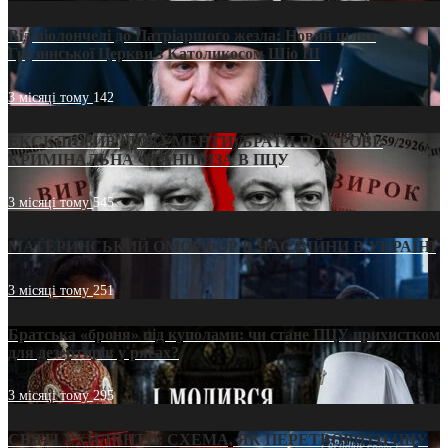
Від віолончелі до Патріаршого жезла: Новий шлях
Грузинської Церкви з Католикосом Шіо III
3 місяці тому
142
ЕКСКЛЮЗИВ (ДОКУМЕНТИ)/БРАТИ ПО КРОВІ:
КРИМІНАЛЬНА ФРАНШИЗА В ПЦУ
3 місяці тому
545
МАТЕРИНСЬКИЙ ОМОРФОР В ЧАС ВІЙНИ В УКРАЇНІ
3 місяці тому
251
Братська «броня» під куполами: чи стане ПЦУ прихистком
для дезертирів у рясах?
3 місяці тому
295
СВЯТІ УХИЛЯНТИ: СХЕМА, ЯК ПЕРЕТВОРИТИ ПЦУ