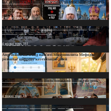
НА «ОФШОР» ДЛЯ ДЕЗЕРТИРА ІЗ МОСКОВСЬКОГО
ПАТРІАРХАТУ
3 місяці тому
658
«Кейс Тихона» у Тернополі: як Молитовний сніданок
оголив кризу довіри в ПЦУ
4 місяці тому
161
AngelicBot: як Фонд пам’яті Митрополита Мефодія
розвиває цифрову катехизацію дітей
1 тиждень тому
12
Світові лідери в Києві: богословський погляд на день
міжнародної солідарності
4 тижні тому
19
35 років свободи совісті: періодизація зі слова