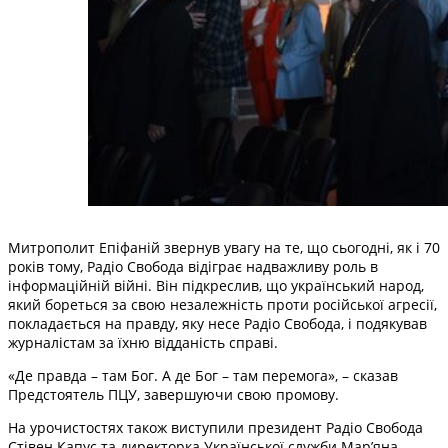
Митрополит Епіфаній звернув увагу на те, що сьогодні, як і 70
років тому, Радіо Свобода відіграє надважливу роль в
інформаційній війні. Він підкреслив, що український народ,
який бореться за свою незалежність проти російської агресії,
покладається на правду, яку несе Радіо Свобода, і подякував
журналістам за їхню відданість справі.
«Де правда – там Бог. А де Бог – там перемога», – сказав
Предстоятель ПЦУ, завершуючи свою промову.
На урочистостях також виступили президент Радіо Свобода
Стівен Капус та директорка Української служби Марʼяна