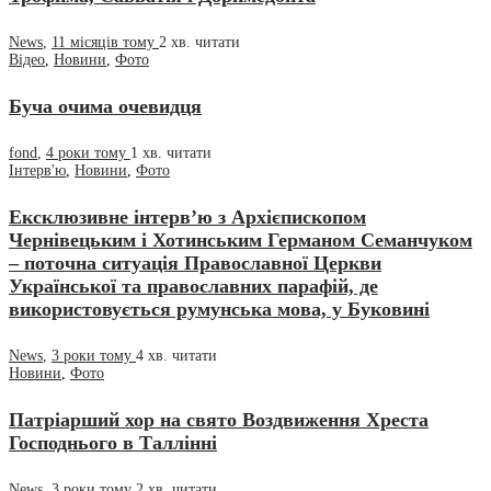
News
,
11 місяців тому
2 хв.
читати
Відео
,
Новини
,
Фото
Буча очима очевидця
fond
,
4 роки тому
1 хв.
читати
Інтерв'ю
,
Новини
,
Фото
Ексклюзивне інтерв’ю з Архієпископом
Чернівецьким і Хотинським Германом Семанчуком
– поточна ситуація Православної Церкви
Української та православних парафій, де
використовується румунська мова, у Буковині
News
,
3 роки тому
4 хв.
читати
Новини
,
Фото
Патріарший хор на свято Воздвиження Хреста
Господнього в Таллінні
News
,
3 роки тому
2 хв.
читати