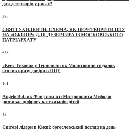
для дезертирів у рясах?
295
СВЯТІ УХИЛЯНТИ: СХЕМА, ЯК ПЕРЕТВОРИТИ ПЦУ
НА «ОФШОР» ДЛЯ ДЕЗЕРТИРА ІЗ МОСКОВСЬКОГО
ПАТРІАРХАТУ
658
«Кейс Тихона» у Тернополі: як Молитовний сніданок
оголив кризу довіри в ПЦУ
161
AngelicBot: як Фонд пам’яті Митрополита Мефодія
розвиває цифрову катехизацію дітей
12
Світові лідери в Києві: богословський погляд на день