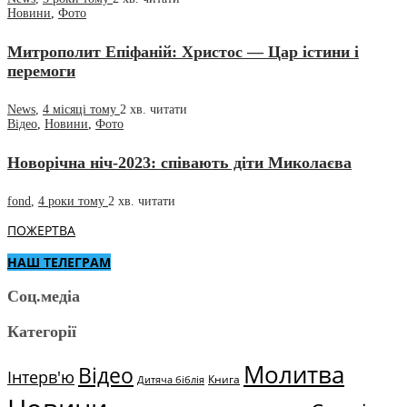
Новини
,
Фото
Митрополит Епіфаній: Христос — Цар істини і
перемоги
News
,
4 місяці тому
2 хв.
читати
Відео
,
Новини
,
Фото
Новорічна ніч-2023: співають діти Миколаєва
fond
,
4 роки тому
2 хв.
читати
ПОЖЕРТВА
НАШ ТЕЛЕГРАМ
Соц.медіа
Категорії
Молитва
Відео
Інтерв'ю
Книга
Дитяча біблія