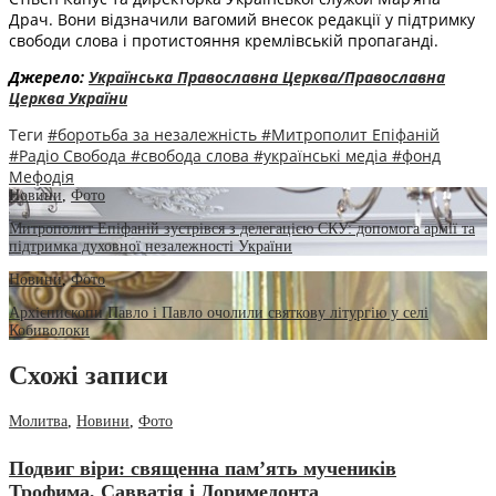
Драч. Вони відзначили вагомий внесок редакції у підтримку
свободи слова і протистояння кремлівській пропаганді.
Джерело:
Українська Православна Церква/Православна
Церква України
Теги
#боротьба за незалежність
#Митрополит Епіфаній
#Радіо Свобода
#свобода слова
#українські медіа
#фонд
Мефодія
Новини
,
Фото
Митрополит Епіфаній зустрівся з делегацією СКУ: допомога армії та
підтримка духовної незалежності України
Новини
,
Фото
Архієпископи Павло і Павло очолили святкову літургію у селі
Кобиволоки
Схожі записи
Молитва
,
Новини
,
Фото
Подвиг віри: священна пам’ять мучеників
Трофима, Савватія і Доримедонта