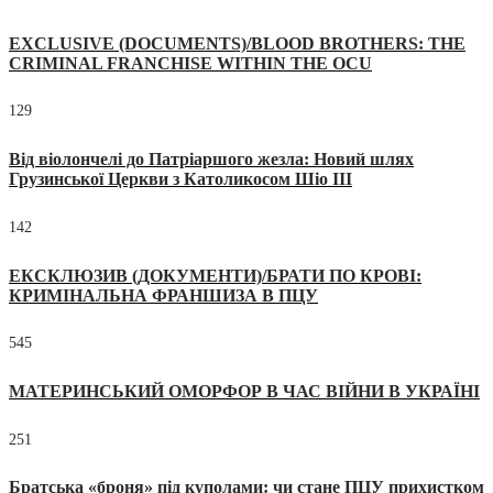
EXCLUSIVE (DOCUMENTS)/BLOOD BROTHERS: THE
CRIMINAL FRANCHISE WITHIN THE OCU
129
Від віолончелі до Патріаршого жезла: Новий шлях
Грузинської Церкви з Католикосом Шіо III
142
ЕКСКЛЮЗИВ (ДОКУМЕНТИ)/БРАТИ ПО КРОВІ:
КРИМІНАЛЬНА ФРАНШИЗА В ПЦУ
545
МАТЕРИНСЬКИЙ ОМОРФОР В ЧАС ВІЙНИ В УКРАЇНІ
251
Братська «броня» під куполами: чи стане ПЦУ прихистком