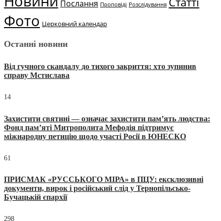
Новини
Статті
Послання
Проповіді
Розслідування
Фото
Церковний календар
Останні новини
Від гучного скандалу до тихого закриття: хто зупинив
справу Мстислава
14
Захистити святині — означає захистити пам’ять людства:
Фонд пам’яті Митрополита Мефодія підтримує
міжнародну петицію щодо участі Росії в ЮНЕСКО
61
ПРИСМАК «РУССЬКОГО МІРА» в ПЦУ: ексклюзивні
документи, вирок і російський слід у Тернопільсько-
Бучацькій єпархії
298