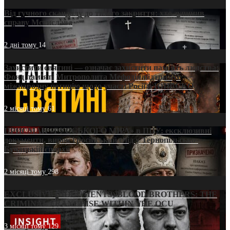
Від гучного скандалу до тихого закриття: хто зупинив
справу Мстислава
2 дні тому
14
Захистити святині — означає захистити пам’ять людства:
Фонд пам’яті Митрополита Мефодія підтримує
міжнародну петицію щодо участі Росії в ЮНЕСКО
2 місяці тому
61
ПРИСМАК «РУССЬКОГО МІРА» в ПЦУ: ексклюзивні
документи, вирок і російський слід у Тернопільсько-
Бучацькій єпархії
2 місяці тому
298
EXCLUSIVE (DOCUMENTS)/BLOOD BROTHERS: THE
CRIMINAL FRANCHISE WITHIN THE OCU
3 місяці тому
129