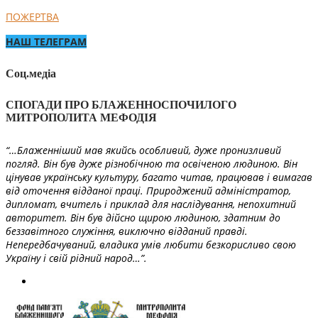
ПОЖЕРТВА
НАШ ТЕЛЕГРАМ
Соц.медіа
СПОГАДИ ПРО БЛАЖЕННОСПОЧИЛОГО
МИТРОПОЛИТА МЕФОДІЯ
“…Блаженніший мав якийсь особливий, дуже пронизливий
погляд. Він був дуже різнобічною та освіченою людиною. Він
цінував українську культуру, багато читав, працював і вимагав
від оточення відданої праці. Природжений адміністратор,
дипломат, вчитель і приклад для наслідування, непохитний
авторитет. Він був дійсно щирою людиною, здатним до
беззавітного служіння, виключно відданий правді.
Непередбачуваний, владика умів любити безкорисливо свою
Україну і свій рідний народ…”.