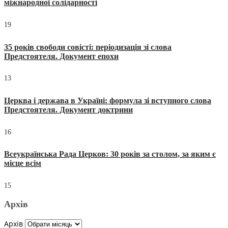
міжнародної солідарності
19
35 років свободи совісті: періодизація зі слова
Предстоятеля. Документ епохи
13
Церква і держава в Україні: формула зі вступного слова
Предстоятеля. Документ доктрини
16
Всеукраїнська Рада Церков: 30 років за столом, за яким є
місце всім
15
Архів
Архів