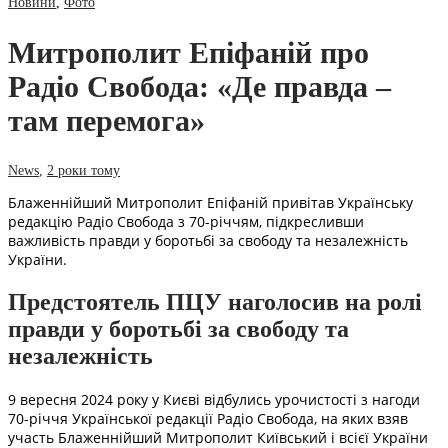
Новини
,
Фото
Митрополит Епіфаній про
Радіо Свобода: «Де правда –
там перемога»
News
,
2 роки тому
Блаженнійший Митрополит Епіфаній привітав Українську
редакцію Радіо Свобода з 70-річчям, підкресливши
важливість правди у боротьбі за свободу та незалежність
України.
Предстоятель ПЦУ наголосив на ролі
правди у боротьбі за свободу та
незалежність
9 вересня 2024 року у Києві відбулись урочистості з нагоди
70-річчя Української редакції Радіо Свобода, на яких взяв
участь Блаженнійший Митрополит Київський і всієї України