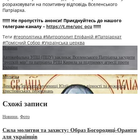
розраховувати на позитивну відповідь Вселенського
Патріарха.
‼️‼️‼️ Не пропустіть анонси! Приєднуйтесь до нашого
телеграм-каналу –
https://t.me/uoc_ocu
‼️‼️‼️
Теги
#геополітика
#Митрополит Епіфаній
#Патріархат
#Помісний Собор
#Українська церква
Новини
Автокефальна УПЦ (ПЦУ) закликає Вселенського Патріарха засудити
"русскій мір" та патріарха РПЦ Кирила за підтримку агресії проти
України
Молитва
День пам'яті святої мучениці Юлії: Символ вірності та мужності
християнських переконань
Схожі записи
Новини
,
Фото
Сила молитви та захисту: Образ Богородиці-Оранти
для українців