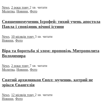
News
,
2 роки тому
2 хв.
читати
Молитва
,
Новини
,
Фото
Священномученик Ієрофей: тихий учень апостола
Павла і сповідник вічної істини
News
,
10 місяців тому
3 хв.
читати
Новини
,
Фото
Віра та боротьба зі злом: проповідь Митрополита
Володимира
News
,
2 роки тому
7 хв.
читати
Молитва
,
Новини
,
Фото
Святий архидиякон Євпл: мученик, котрий не
зрікся Євангелія
News
,
12 місяців тому
2 хв.
читати
Новини
,
Фото