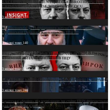
EXCLUSIVE (DOCUMENTS)/BLOOD BROTHERS: THE
CRIMINAL FRANCHISE WITHIN THE OCU
3 місяці тому
127
Від віолончелі до Патріаршого жезла: Новий шлях
Грузинської Церкви з Католикосом Шіо III
3 місяці тому
140
ЕКСКЛЮЗИВ (ДОКУМЕНТИ)/БРАТИ ПО КРОВІ:
КРИМІНАЛЬНА ФРАНШИЗА В ПЦУ
3 місяці тому
542
МАТЕРИНСЬКИЙ ОМОРФОР В ЧАС ВІЙНИ В УКРАЇНІ
3 місяці тому
248
Братська «броня» під куполами: чи стане ПЦУ прихистком
для дезертирів у рясах?