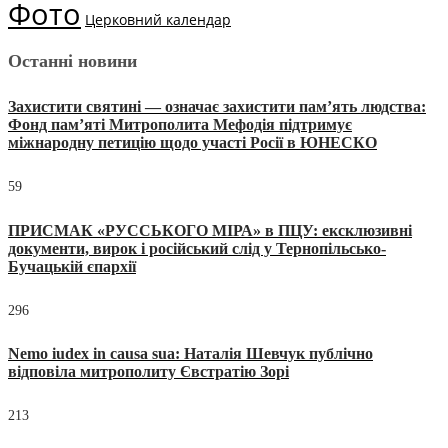
Фото
Церковний календар
Останні новини
Захистити святині — означає захистити пам’ять людства:
Фонд пам’яті Митрополита Мефодія підтримує
міжнародну петицію щодо участі Росії в ЮНЕСКО
59
ПРИСМАК «РУССЬКОГО МІРА» в ПЦУ: ексклюзивні
документи, вирок і російський слід у Тернопільсько-
Бучацькій єпархії
296
Nemo iudex in causa sua: Наталія Шевчук публічно
відповіла митрополиту Євстратію Зорі
213