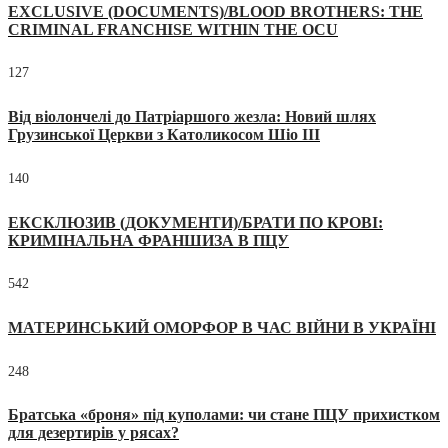
EXCLUSIVE (DOCUMENTS)/BLOOD BROTHERS: THE
CRIMINAL FRANCHISE WITHIN THE OCU
127
Від віолончелі до Патріаршого жезла: Новий шлях
Грузинської Церкви з Католикосом Шіо III
140
ЕКСКЛЮЗИВ (ДОКУМЕНТИ)/БРАТИ ПО КРОВІ:
КРИМІНАЛЬНА ФРАНШИЗА В ПЦУ
542
МАТЕРИНСЬКИЙ ОМОРФОР В ЧАС ВІЙНИ В УКРАЇНІ
248
Братська «броня» під куполами: чи стане ПЦУ прихистком
для дезертирів у рясах?