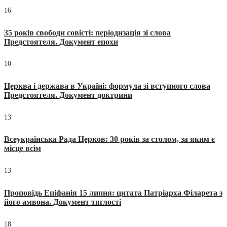
16
35 років свободи совісті: періодизація зі слова
Предстоятеля. Документ епохи
10
Церква і держава в Україні: формула зі вступного слова
Предстоятеля. Документ доктрини
13
Всеукраїнська Рада Церков: 30 років за столом, за яким є
місце всім
13
Проповідь Епіфанія 15 липня: цитата Патріарха Філарета з
його амвона. Документ тяглості
18