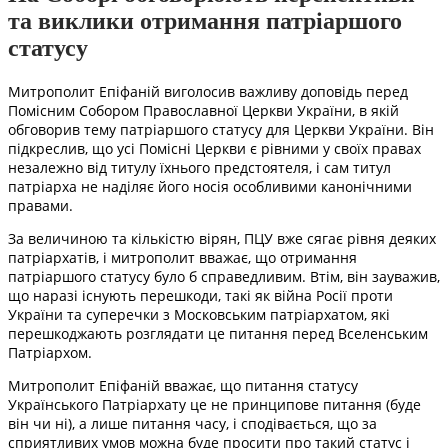
та виклики отримання патріаршого
статусу
Митрополит Епіфаній виголосив важливу доповідь перед
Помісним Собором Православної Церкви України, в якій
обговорив тему патріаршого статусу для Церкви України. Він
підкреслив, що усі Помісні Церкви є рівними у своїх правах
незалежно від титулу їхнього предстоятеля, і сам титул
патріарха не наділяє його носія особливими канонічними
правами.
За величиною та кількістю вірян, ПЦУ вже сягає рівня деяких
патріархатів, і митрополит вважає, що отримання
патріаршого статусу було б справедливим. Втім, він зауважив,
що наразі існують перешкоди, такі як війна Росії проти
України та суперечки з Московським патріархатом, які
перешкоджають розглядати це питання перед Вселенським
Патріархом.
Митрополит Епіфаній вважає, що питання статусу
Українського Патріархату це не принципове питання (буде
він чи ні), а лише питання часу, і сподівається, що за
сприятливих умов можна буде просити про такий статус і