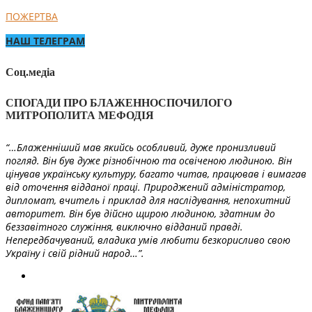
ПОЖЕРТВА
НАШ ТЕЛЕГРАМ
Соц.медіа
СПОГАДИ ПРО БЛАЖЕННОСПОЧИЛОГО
МИТРОПОЛИТА МЕФОДІЯ
“…Блаженніший мав якийсь особливий, дуже пронизливий
погляд. Він був дуже різнобічною та освіченою людиною. Він
цінував українську культуру, багато читав, працював і вимагав
від оточення відданої праці. Природжений адміністратор,
дипломат, вчитель і приклад для наслідування, непохитний
авторитет. Він був дійсно щирою людиною, здатним до
беззавітного служіння, виключно відданий правді.
Непередбачуваний, владика умів любити безкорисливо свою
Україну і свій рідний народ…”.