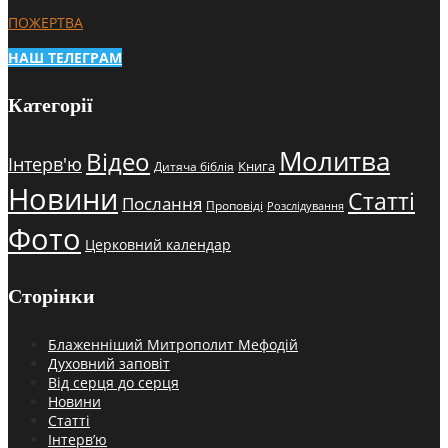
ПОЖЕРТВА
НАШ ТЕЛЕГРАМ
Категорії
Молитва
Відео
Інтерв'ю
Книга
Дитяча біблія
Новини
Статті
Послання
Проповіді
Розслідування
Фото
Церковний календар
Сторінки
Блаженніший Митрополит Мефодій
Духовний заповіт
Від серця до серця
Новини
Статті
Інтерв’ю