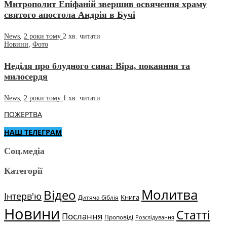
Митрополит Епіфаній звершив освячення храму
святого апостола Андрія в Бучі
News
,
2 роки тому
2 хв.
читати
Новини
,
Фото
Неділя про блудного сина: Віра, покаяння та
милосердя
News
,
2 роки тому
1 хв.
читати
ПОЖЕРТВА
НАШ ТЕЛЕГРАМ
Соц.медіа
Категорії
Молитва
Відео
Інтерв'ю
Книга
Дитяча біблія
Новини
Статті
Послання
Проповіді
Розслідування