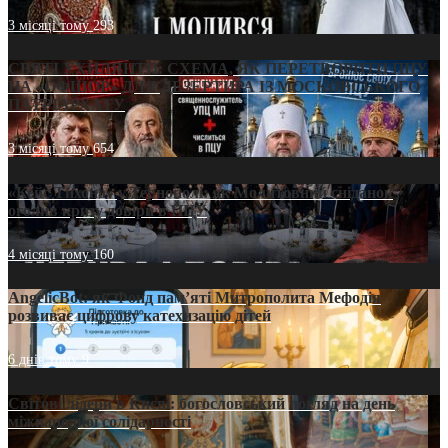
3 місяці тому
293
СВЯТІ УХИЛЯНТИ: СХЕМА, ЯК ПЕРЕТВОРИТИ ПЦУ
НА «ОФШОР» ДЛЯ ДЕЗЕРТИРА ІЗ МОСКОВСЬКОГО
ПАТРІАРХАТУ
3 місяці тому
654
«Кейс Тихона» у Тернополі: як Молитовний сніданок
оголив кризу довіри в ПЦУ
4 місяці тому
160
AngelicBot: як Фонд пам’яті Митрополита Мефодія
розвиває цифрову катехизацію дітей
6 днів тому
9
Світові лідери в Києві: богословський погляд на день
міжнародної солідарності