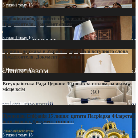
3 тижні тому
16
35 років свободи совісті: періодизація зі слова
Предстоятеля. Документ епохи
3 тижні тому
10
Церква і держава в Україні: формула зі вступного слова
Предстоятеля. Документ доктрини
3 тижні тому
13
Всеукраїнська Рада Церков: 30 років за столом, за яким є
місце всім
3 тижні тому
13
Проповідь Епіфанія 15 липня: цитата Патріарха Філарета з
його амвона. Документ тяглості
3 тижні тому
18