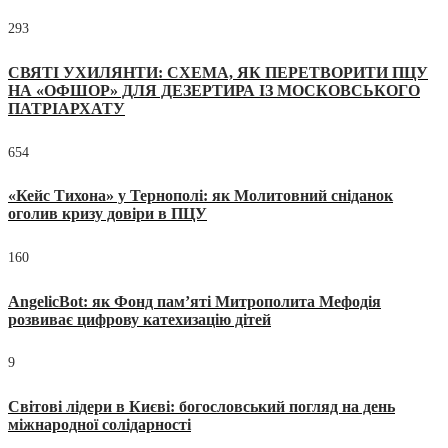
293
СВЯТІ УХИЛЯНТИ: СХЕМА, ЯК ПЕРЕТВОРИТИ ПЦУ
НА «ОФШОР» ДЛЯ ДЕЗЕРТИРА ІЗ МОСКОВСЬКОГО
ПАТРІАРХАТУ
654
«Кейс Тихона» у Тернополі: як Молитовний сніданок
оголив кризу довіри в ПЦУ
160
AngelicBot: як Фонд пам’яті Митрополита Мефодія
розвиває цифрову катехизацію дітей
9
Світові лідери в Києві: богословський погляд на день
міжнародної солідарності