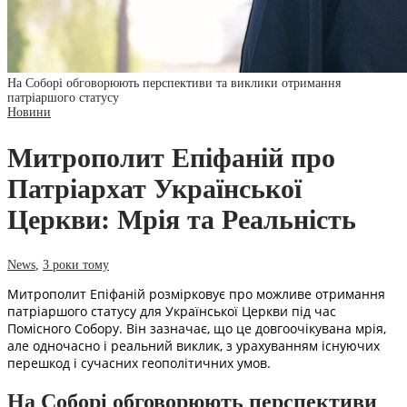
На Соборі обговорюють перспективи та виклики отримання
патріаршого статусу
Новини
Митрополит Епіфаній про
Патріархат Української
Церкви: Мрія та Реальність
News
,
3 роки тому
Митрополит Епіфаній розмірковує про можливе отримання
патріаршого статусу для Української Церкви під час
Помісного Собору. Він зазначає, що це довгоочікувана мрія,
але одночасно і реальний виклик, з урахуванням існуючих
перешкод і сучасних геополітичних умов.
На Соборі обговорюють перспективи