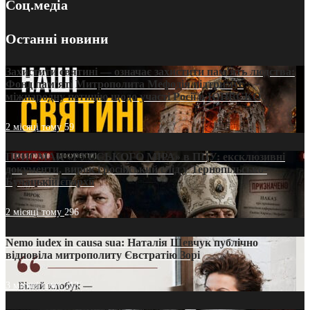
Соц.медіа
Останні новини
Захистити святині — означає захистити пам’ять людства:
Фонд пам’яті Митрополита Мефодія підтримує
міжнародну петицію щодо участі Росії в ЮНЕСКО
2 місяці тому
59
ПРИСМАК «РУССЬКОГО МІРА» в ПЦУ: ексклюзивні
документи, вирок і російський слід у Тернопільсько-
Бучацькій єпархії
2 місяці тому
296
Nemo iudex in causa sua: Наталія Шевчук публічно
відповіла митрополиту Євстратію Зорі
3 місяці тому
213