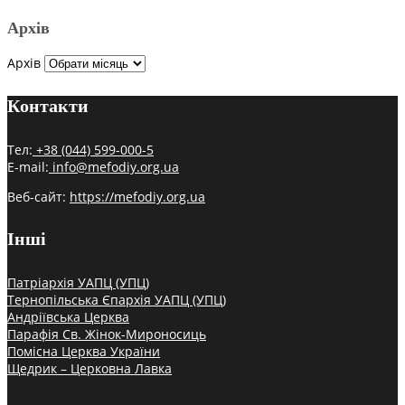
Архів
Архів
Контакти
Тел:
+38 (044) 599-000-5
E-mail:
info@mefodiy.org.ua
Веб-сайт:
https://mefodiy.org.ua
Інші
Патріархія УАПЦ (УПЦ)
Тернопільська Єпархія УАПЦ (УПЦ)
Андріївська Церква
Парафія Св. Жінок-Мироносиць
Помісна Церква України
Щедрик – Церковна Лавка