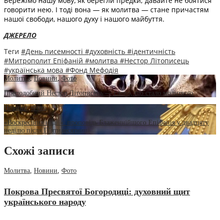
Бережімо нашу мову, як берегли предки; давайте не боятися
говорити нею. І тоді вона — як молитва — стане причастям
нашої свободи, нашого духу і нашого майбуття.
ДЖЕРЕЛО
Теги
#День писемності
#духовність
#ідентичність
#Митрополит Епіфаній
#молитва
#Нестор Літописець
#українська мова
#Фонд Мефодія
Молитва
,
Новини
,
Фото
Преподобний Нестор Літописець — слово, що стало молитвою
Новини
,
Фото
«Воскресіння надії»: проповідь Блаженнійшого Епіфанія у двадцяту
неділю після П’ятидесятниці
Схожі записи
Молитва
,
Новини
,
Фото
Покрова Пресвятої Богородиці: духовний щит
українського народу