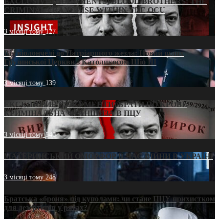
EXCLUSIVE (DOCUMENTS)/BLOOD BROTHERS: THE
CRIMINAL FRANCHISE WITHIN THE OCU
3 місяці тому
127
Від віолончелі до Патріаршого жезла: Новий шлях
Грузинської Церкви з Католикосом Шіо III
3 місяці тому
139
ЕКСКЛЮЗИВ (ДОКУМЕНТИ)/БРАТИ ПО КРОВІ:
КРИМІНАЛЬНА ФРАНШИЗА В ПЦУ
3 місяці тому
540
МАТЕРИНСЬКИЙ ОМОРФОР В ЧАС ВІЙНИ В УКРАЇНІ
3 місяці тому
248
Братська «броня» під куполами: чи стане ПЦУ прихистком
для дезертирів у рясах?