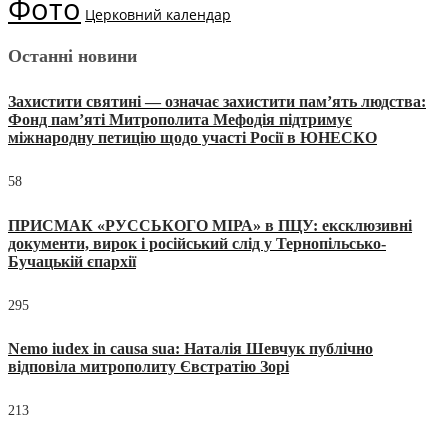
Фото
Церковний календар
Останні новини
Захистити святині — означає захистити пам’ять людства:
Фонд пам’яті Митрополита Мефодія підтримує
міжнародну петицію щодо участі Росії в ЮНЕСКО
58
ПРИСМАК «РУССЬКОГО МІРА» в ПЦУ: ексклюзивні
документи, вирок і російський слід у Тернопільсько-
Бучацькій єпархії
295
Nemo iudex in causa sua: Наталія Шевчук публічно
відповіла митрополиту Євстратію Зорі
213