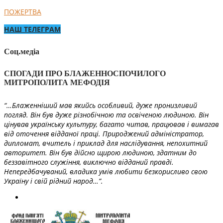
ПОЖЕРТВА
НАШ ТЕЛЕГРАМ
Соц.медіа
СПОГАДИ ПРО БЛАЖЕННОСПОЧИЛОГО
МИТРОПОЛИТА МЕФОДІЯ
“…Блаженніший мав якийсь особливий, дуже пронизливий
погляд. Він був дуже різнобічною та освіченою людиною. Він
цінував українську культуру, багато читав, працював і вимагав
від оточення відданої праці. Природжений адміністратор,
дипломат, вчитель і приклад для наслідування, непохитний
авторитет. Він був дійсно щирою людиною, здатним до
беззавітного служіння, виключно відданий правді.
Непередбачуваний, владика умів любити безкорисливо свою
Україну і свій рідний народ…”.