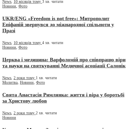
News
,
10 місяців тому
3 хв.
читати
Новини
,
Фото
UKR/ENG «Freedom is not free»: Митрополит
Епіфаній звернувся до міжнародної спільноти у
Празі
News
,
10 місяців тому
4 хв.
читати
Новини
,
Фото
Церква і медицина: Варфоломій про співпрацю віри
та науки на святкуванні Медичної асоціації Салонік
News
,
2 роки тому
1 хв.
читати
Молитва
,
Новини
,
Фото
Свята Анастасія Римлянка: життя і віра у боротьбі
за Христову любов
News
,
2 роки тому
2 хв.
читати
Новини