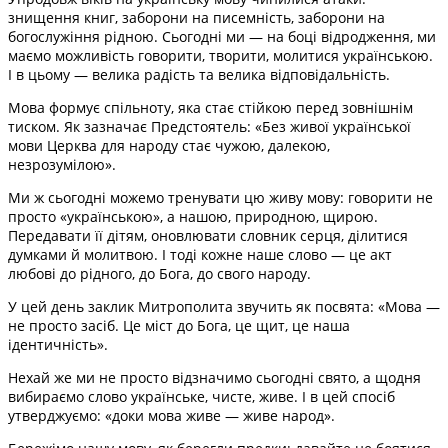
знищення книг, заборони на писемність, заборони на
богослужіння рідною. Сьогодні ми — на боці відродження, ми
маємо можливість говорити, творити, молитися українською.
І в цьому — велика радість та велика відповідальність.
Мова формує спільноту, яка стає стійкою перед зовнішнім
тиском. Як зазначає Предстоятель: «Без живої української
мови Церква для народу стає чужою, далекою,
незрозумілою».
Ми ж сьогодні можемо тренувати цю живу мову: говорити не
просто «українською», а нашою, природною, щирою.
Передавати її дітям, оновлювати словник серця, ділитися
думками й молитвою. І тоді кожне наше слово — це акт
любові до рідного, до Бога, до свого народу.
У цей день заклик Митрополита звучить як посвята: «Мова —
не просто засіб. Це міст до Бога, це щит, це наша
ідентичність».
Нехай же ми не просто відзначимо сьогодні свято, а щодня
вибираємо слово українське, чисте, живе. І в цей спосіб
утверджуємо: «доки мова живе — живе народ».