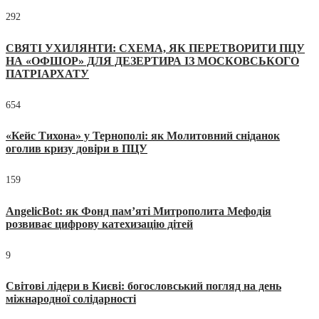
292
СВЯТІ УХИЛЯНТИ: СХЕМА, ЯК ПЕРЕТВОРИТИ ПЦУ
НА «ОФШОР» ДЛЯ ДЕЗЕРТИРА ІЗ МОСКОВСЬКОГО
ПАТРІАРХАТУ
654
«Кейс Тихона» у Тернополі: як Молитовний сніданок
оголив кризу довіри в ПЦУ
159
AngelicBot: як Фонд пам’яті Митрополита Мефодія
розвиває цифрову катехизацію дітей
9
Світові лідери в Києві: богословський погляд на день
міжнародної солідарності