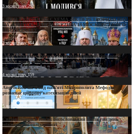
3 місяці тому
292
СВЯТІ УХИЛЯНТИ: СХЕМА, ЯК ПЕРЕТВОРИТИ ПЦУ
НА «ОФШОР» ДЛЯ ДЕЗЕРТИРА ІЗ МОСКОВСЬКОГО
ПАТРІАРХАТУ
3 місяці тому
654
«Кейс Тихона» у Тернополі: як Молитовний сніданок
оголив кризу довіри в ПЦУ
4 місяці тому
159
AngelicBot: як Фонд пам’яті Митрополита Мефодія
розвиває цифрову катехизацію дітей
5 днів тому
9
Світові лідери в Києві: богословський погляд на день
міжнародної солідарності