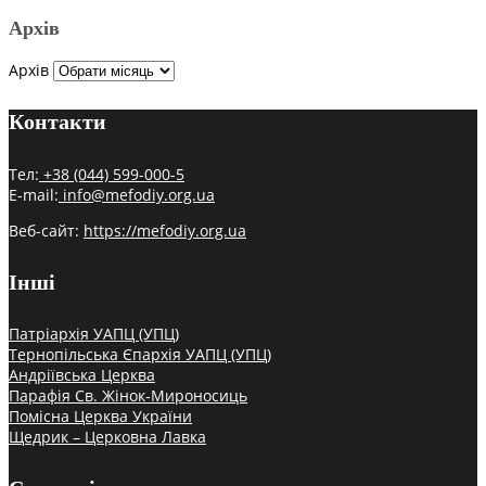
Архів
Архів
Контакти
Тел:
+38 (044) 599-000-5
E-mail:
info@mefodiy.org.ua
Веб-сайт:
https://mefodiy.org.ua
Інші
Патріархія УАПЦ (УПЦ)
Тернопільська Єпархія УАПЦ (УПЦ)
Андріївська Церква
Парафія Св. Жінок-Мироносиць
Помісна Церква України
Щедрик – Церковна Лавка