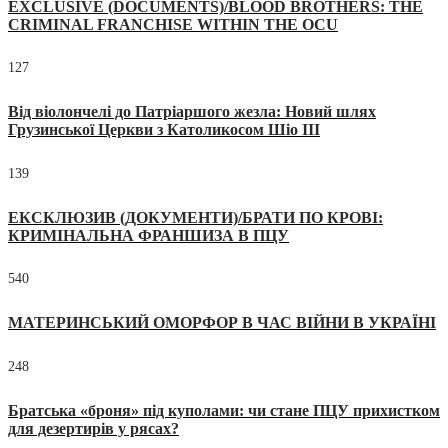
EXCLUSIVE (DOCUMENTS)/BLOOD BROTHERS: THE
CRIMINAL FRANCHISE WITHIN THE OCU
127
Від віолончелі до Патріаршого жезла: Новий шлях
Грузинської Церкви з Католикосом Шіо III
139
ЕКСКЛЮЗИВ (ДОКУМЕНТИ)/БРАТИ ПО КРОВІ:
КРИМІНАЛЬНА ФРАНШИЗА В ПЦУ
540
МАТЕРИНСЬКИЙ ОМОРФОР В ЧАС ВІЙНИ В УКРАЇНІ
248
Братська «броня» під куполами: чи стане ПЦУ прихистком
для дезертирів у рясах?