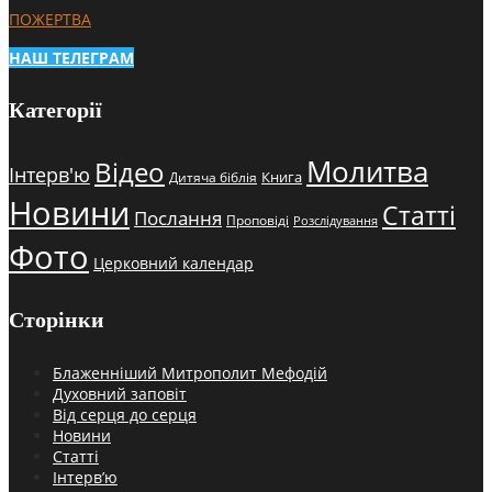
ПОЖЕРТВА
НАШ ТЕЛЕГРАМ
Категорії
Молитва
Відео
Інтерв'ю
Книга
Дитяча біблія
Новини
Статті
Послання
Проповіді
Розслідування
Фото
Церковний календар
Сторінки
Блаженніший Митрополит Мефодій
Духовний заповіт
Від серця до серця
Новини
Статті
Інтерв’ю