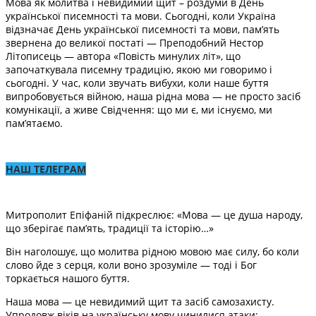
Мова як молитва і невидимий щит – роздуми в День
української писемності та мови. Сьогодні, коли Україна
відзначає День української писемності та мови, пам’ять
звернена до великої постаті — Преподобний Нестор
Літописець — автора «Повість минулих літ», що
започаткувала писемну традицію, якою ми говоримо і
сьогодні. У час, коли звучать вибухи, коли наше буття
випробовується війною, наша рідна мова — не просто засіб
комунікації, а живе Свідчення: що ми є, ми існуємо, ми
пам’ятаємо.
НАШ ТЕЛЕГРАМ
Митрополит Епіфаній підкреслює: «Мова — це душа народу,
що зберігає пам’ять, традиції та історію…»
Він наголошує, що молитва рідною мовою має силу, бо коли
слово йде з серця, коли воно зрозуміле — тоді і Бог
торкається нашого буття.
Наша мова — це невидимий щит та засіб самозахисту.
Упродовж віків на українську мову чинилися атаки: