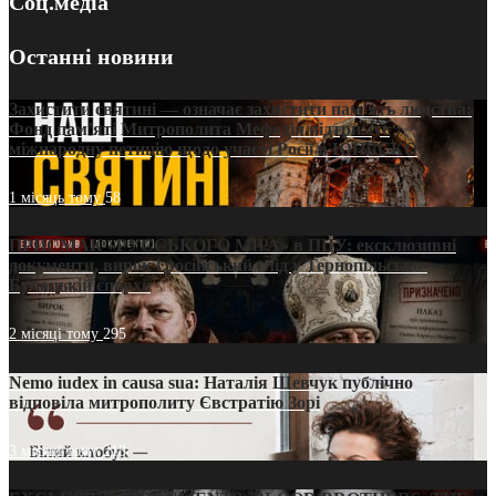
Соц.медіа
Останні новини
Захистити святині — означає захистити пам’ять людства:
Фонд пам’яті Митрополита Мефодія підтримує
міжнародну петицію щодо участі Росії в ЮНЕСКО
1 місяць тому
58
ПРИСМАК «РУССЬКОГО МІРА» в ПЦУ: ексклюзивні
документи, вирок і російський слід у Тернопільсько-
Бучацькій єпархії
2 місяці тому
295
Nemo iudex in causa sua: Наталія Шевчук публічно
відповіла митрополиту Євстратію Зорі
3 місяці тому
213