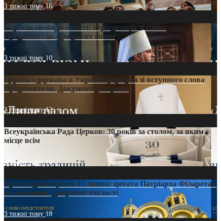
3 тижні тому
16
35 років свободи совісті: періодизація зі слова
Предстоятеля. Документ епохи
3 тижні тому
10
Церква і держава в Україні: формула зі вступного слова
Предстоятеля. Документ доктрини
3 тижні тому
13
Всеукраїнська Рада Церков: 30 років за столом, за яким є
місце всім
3 тижні тому
12
Проповідь Епіфанія 15 липня: цитата Патріарха Філарета з
його амвона. Документ тяглості
3 тижні тому
18