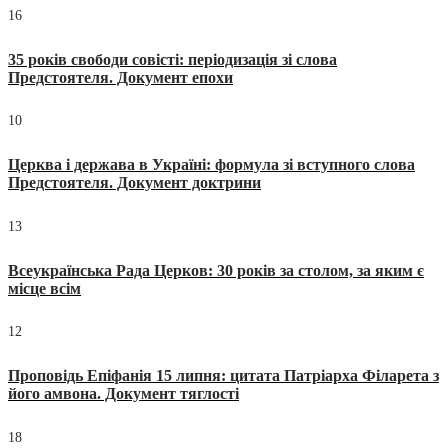
16
35 років свободи совісті: періодизація зі слова
Предстоятеля. Документ епохи
10
Церква і держава в Україні: формула зі вступного слова
Предстоятеля. Документ доктрини
13
Всеукраїнська Рада Церков: 30 років за столом, за яким є
місце всім
12
Проповідь Епіфанія 15 липня: цитата Патріарха Філарета з
його амвона. Документ тяглості
18