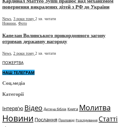
Кардинал Маттео Зуппі працює над механізмом
повернення викрадених дітей з РФ до України
News
,
3 роки тому
2 хв.
читати
Новини
,
Фото
Капелан Волинського прикордонного загону
отримав державну нагороду
News
,
2 роки тому
2 хв.
читати
ПОЖЕРТВА
НАШ ТЕЛЕГРАМ
Соц.медіа
Категорії
Молитва
Відео
Інтерв'ю
Книга
Дитяча біблія
Новини
Статті
Послання
Проповіді
Розслідування