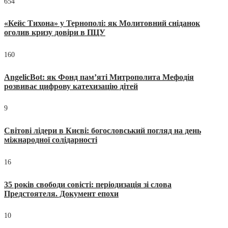
654
«Кейс Тихона» у Тернополі: як Молитовний сніданок
оголив кризу довіри в ПЦУ
160
AngelicBot: як Фонд пам’яті Митрополита Мефодія
розвиває цифрову катехизацію дітей
9
Світові лідери в Києві: богословський погляд на день
міжнародної солідарності
16
35 років свободи совісті: періодизація зі слова
Предстоятеля. Документ епохи
10