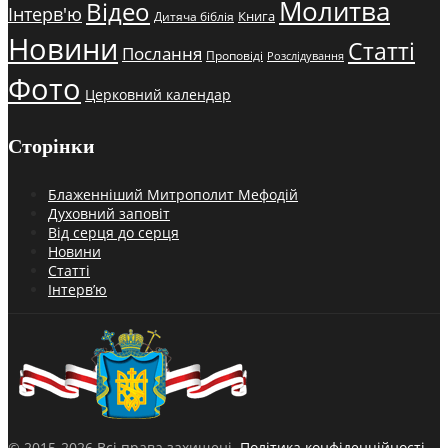
Молитва
Відео
Інтерв'ю
Книга
Дитяча біблія
Новини
Статті
Послання
Проповіді
Розслідування
Фото
Церковний календар
Сторінки
Блаженніший Митрополит Мефодій
Духовний заповіт
Від серця до серця
Новини
Статті
Інтерв’ю
© 2015-2026 Всі права захищені.
Політика конфіденційності