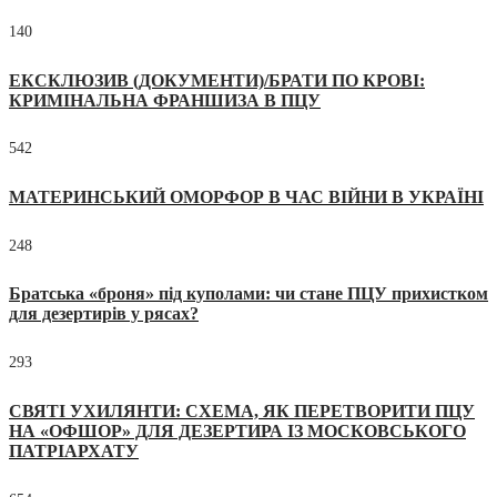
140
ЕКСКЛЮЗИВ (ДОКУМЕНТИ)/БРАТИ ПО КРОВІ:
КРИМІНАЛЬНА ФРАНШИЗА В ПЦУ
542
МАТЕРИНСЬКИЙ ОМОРФОР В ЧАС ВІЙНИ В УКРАЇНІ
248
Братська «броня» під куполами: чи стане ПЦУ прихистком
для дезертирів у рясах?
293
СВЯТІ УХИЛЯНТИ: СХЕМА, ЯК ПЕРЕТВОРИТИ ПЦУ
НА «ОФШОР» ДЛЯ ДЕЗЕРТИРА ІЗ МОСКОВСЬКОГО
ПАТРІАРХАТУ