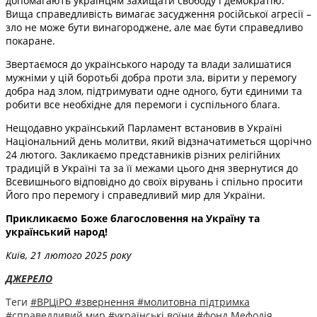
допомагають українцям захищати свободу і демократію.
Вища справедливість вимагає засудження російської агресії –
зло не може бути винагороджене, але має бути справедливо
покаране.
Звертаємося до українського народу та влади залишатися
мужніми у цій боротьбі добра проти зла, вірити у перемогу
добра над злом, підтримувати одне одного, бути єдиними та
робити все необхідне для перемоги і суспільного блага.
Нещодавно український Парламент встановив в Україні
Національний день молитви, який відзначатиметься щорічно
24 лютого. Закликаємо представників різних релігійних
традицій в Україні та за її межами цього дня звернутися до
Всевишнього відповідно до своїх вірувань і спільно просити
Його про перемогу і справедливий мир для України.
Прикликаємо Боже благословення на Україну та
український народ!
Київ, 21 лютого 2025 року
ДЖЕРЕЛО
Теги
#ВРЦіРО
#звернення
#молитовна підтримка
#справедливий мир
#українські воїни
#фонд Мефодія