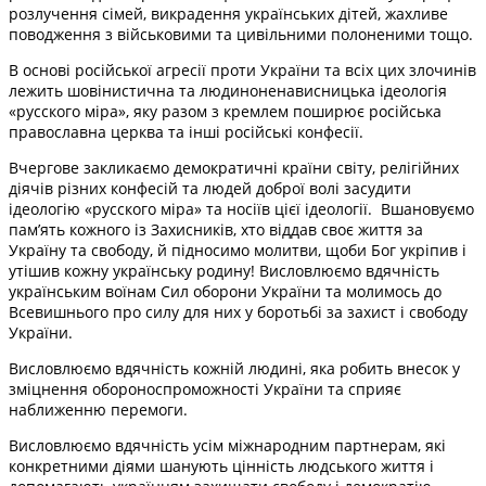
розлучення сімей, викрадення українських дітей, жахливе
поводження з військовими та цивільними полоненими тощо.
В основі російської агресії проти України та всіх цих злочинів
лежить шовінистична та людиноненависницька ідеологія
«русского міра», яку разом з кремлем поширює російська
православна церква та інші російські конфесії.
Вчергове закликаємо демократичні країни світу, релігійних
діячів різних конфесій та людей доброї волі засудити
ідеологію «русского міра» та носіїв цієї ідеології. Вшановуємо
пам’ять кожного із Захисників, хто віддав своє життя за
Україну та свободу, й підносимо молитви, щоби Бог укріпив і
утішив кожну українську родину! Висловлюємо вдячність
українським воїнам Сил оборони України та молимось до
Всевишнього про силу для них у боротьбі за захист і свободу
України.
Висловлюємо вдячність кожній людині, яка робить внесок у
зміцнення обороноспроможності України та сприяє
наближенню перемоги.
Висловлюємо вдячність усім міжнародним партнерам, які
конкретними діями шанують цінність людського життя і