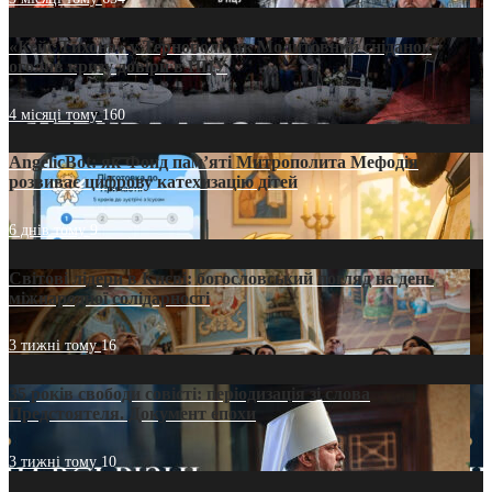
«Кейс Тихона» у Тернополі: як Молитовний сніданок
оголив кризу довіри в ПЦУ
4 місяці тому
160
AngelicBot: як Фонд пам’яті Митрополита Мефодія
розвиває цифрову катехизацію дітей
6 днів тому
9
Світові лідери в Києві: богословський погляд на день
міжнародної солідарності
3 тижні тому
16
35 років свободи совісті: періодизація зі слова
Предстоятеля. Документ епохи
3 тижні тому
10