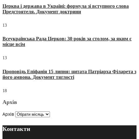
Церква і держава в Україні: формула зі вступного слова
Предстоятеля. Документ доктрини
13
Всеукраїнська Рада Церков: 30 років за столом, за яким є
місце всім
13
Проповідь Епіфанія 15 липня: цитата Патріарха Філарета з
його амвона. Документ тяглості
18
Архів
Архів
Контакти