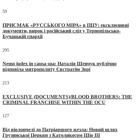
59
ПРИСМАК «РУССЬКОГО МІРА» в ПЦУ: ексклюзивні
документи, вирок і російський слід у Тернопільсько-
Бучацькій єпархії
295
Nemo iudex in causa sua: Наталія Шевчук публічно
відповіла митрополиту Євстратію Зорі
213
EXCLUSIVE (DOCUMENTS)/BLOOD BROTHERS: THE
CRIMINAL FRANCHISE WITHIN THE OCU
127
Від віолончелі до Патріаршого жезла: Новий шлях
Грузинської Церкви з Католикосом Шіо III