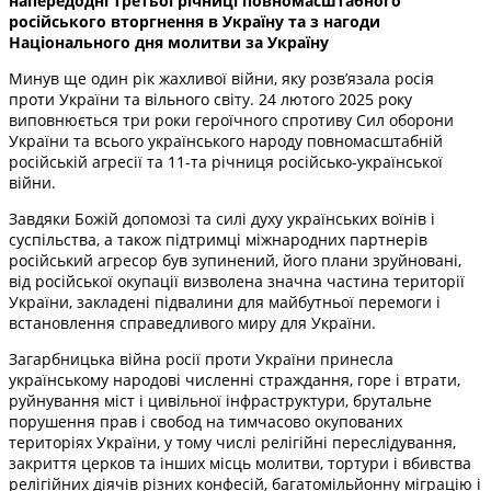
напередодні третьої річниці повномасштабного
російського вторгнення в Україну та з нагоди
Національного дня молитви за Україну
Минув ще один рік жахливої війни, яку розв’язала росія
проти України та вільного світу. 24 лютого 2025 року
виповнюється три роки героїчного спротиву Сил оборони
України та всього українського народу повномасштабній
російській агресії та 11-та річниця російсько-української
війни.
Завдяки Божій допомозі та силі духу українських воїнів і
суспільства, а також підтримці міжнародних партнерів
російський агресор був зупинений, його плани зруйновані,
від російської окупації визволена значна частина території
України, закладені підвалини для майбутньої перемоги і
встановлення справедливого миру для України.
Загарбницька війна росії проти України принесла
українському народові численні страждання, горе і втрати,
руйнування міст і цивільної інфраструктури, брутальне
порушення прав і свобод на тимчасово окупованих
територіях України, у тому числі релігійні переслідування,
закриття церков та інших місць молитви, тортури і вбивства
релігійних діячів різних конфесій, багатомільйонну міграцію і