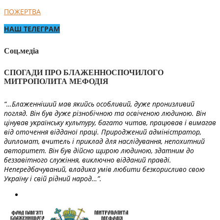
ПОЖЕРТВА
НАШ ТЕЛЕГРАМ
Соц.медіа
СПОГАДИ ПРО БЛАЖЕННОСПОЧИЛОГО
МИТРОПОЛИТА МЕФОДІЯ
“…Блаженніший мав якийсь особливий, дуже пронизливий
погляд. Він був дуже різнобічною та освіченою людиною. Він
цінував українську культуру, багато читав, працював і вимагав
від оточення відданої праці. Природжений адміністратор,
дипломат, вчитель і приклад для наслідування, непохитний
авторитет. Він був дійсно щирою людиною, здатним до
беззавітного служіння, виключно відданий правді.
Непередбачуваний, владика умів любити безкорисливо свою
Україну і свій рідний народ…”.