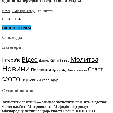
бдіння напередодні Неділі після Різдва
News
,
7 місяців тому
1 хв.
читати
ПОЖЕРТВА
НАШ ТЕЛЕГРАМ
Соц.медіа
Категорії
Молитва
Відео
Інтерв'ю
Книга
Дитяча біблія
Новини
Статті
Послання
Проповіді
Розслідування
Фото
Церковний календар
Останні новини
Захистити святині — означає захистити пам’ять людства:
Фонд пам’яті Митрополита Мефодія підтримує
міжнародну петицію щодо участі Росії в ЮНЕСКО