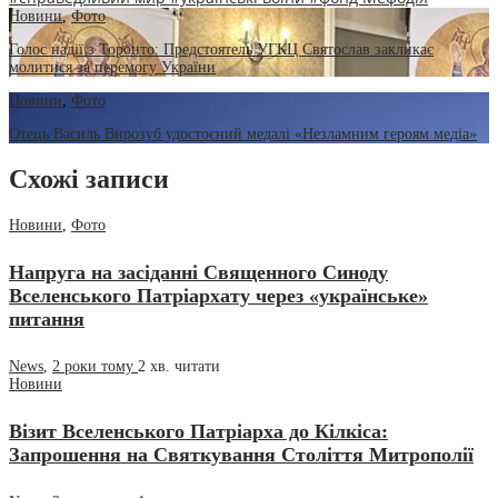
Новини
,
Фото
Голос надії з Торонто: Предстоятель УГКЦ Святослав закликає
молитися за перемогу України
Новини
,
Фото
Отець Василь Вирозуб удостоєний медалі «Незламним героям медіа»
Схожі записи
Новини
,
Фото
Напруга на засіданні Священного Синоду
Вселенського Патріархату через «українське»
питання
News
,
2 роки тому
2 хв.
читати
Новини
Візит Вселенського Патріарха до Кілкіса:
Запрошення на Святкування Століття Митрополії