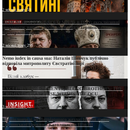
2 місяці тому
59
ПРИСМАК «РУССЬКОГО МІРА» в ПЦУ: ексклюзивні
документи, вирок і російський слід у Тернопільсько-
Бучацькій єпархії
2 місяці тому
295
Nemo iudex in causa sua: Наталія Шевчук публічно
відповіла митрополиту Євстратію Зорі
3 місяці тому
213
EXCLUSIVE (DOCUMENTS)/BLOOD BROTHERS: THE
CRIMINAL FRANCHISE WITHIN THE OCU
3 місяці тому
127
Від віолончелі до Патріаршого жезла: Новий шлях
Грузинської Церкви з Католикосом Шіо III