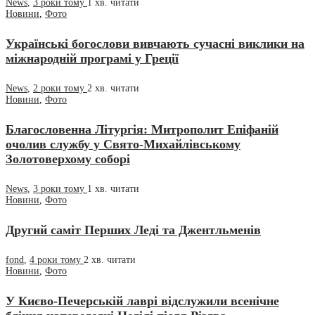
News
,
3 роки тому
1 хв.
читати
Новини
,
Фото
Українські богослови вивчають сучасні виклики на
міжнародній програмі у Греції
News
,
2 роки тому
2 хв.
читати
Новини
,
Фото
Благословенна Літургія: Митрополит Епіфаній
очолив службу у Свято-Михайлівському
Золотоверхому соборі
News
,
3 роки тому
1 хв.
читати
Новини
,
Фото
Другий саміт Перших Леді та Джентльменів
fond
,
4 роки тому
2 хв.
читати
Новини
,
Фото
У Києво-Печерській лаврі відслужили всенічне