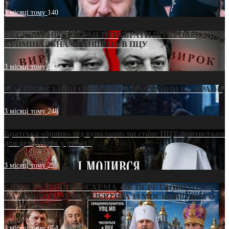
3 місяці тому
140
ЕКСКЛЮЗИВ (ДОКУМЕНТИ)/БРАТИ ПО КРОВІ:
КРИМІНАЛЬНА ФРАНШИЗА В ПЦУ
3 місяці тому
542
МАТЕРИНСЬКИЙ ОМОРФОР В ЧАС ВІЙНИ В УКРАЇНІ
3 місяці тому
248
Братська «броня» під куполами: чи стане ПЦУ прихистком
для дезертирів у рясах?
3 місяці тому
293
СВЯТІ УХИЛЯНТИ: СХЕМА, ЯК ПЕРЕТВОРИТИ ПЦУ
НА «ОФШОР» ДЛЯ ДЕЗЕРТИРА ІЗ МОСКОВСЬКОГО
ПАТРІАРХАТУ
3 місяці тому
654