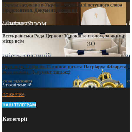
Церква і держава в Україні: формула зі вступного слова
Предстоятеля. Документ доктрини
3 тижні тому
13
Всеукраїнська Рада Церков: 30 років за столом, за яким є
місце всім
3 тижні тому
13
Проповідь Епіфанія 15 липня: цитата Патріарха Філарета з
його амвона. Документ тяглості
3 тижні тому
18
ПОЖЕРТВА
НАШ ТЕЛЕГРАМ
Категорії