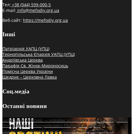
Тел:
+38 (044) 599-000-5
E-mail:
info@mefodiy.org.ua
Веб-сайт:
https://mefodiy.org.ua
Інші
Патріархія УАПЦ (УПЦ)
Тернопільська Єпархія УАПЦ (УПЦ)
Андріївська Церква
Парафія Св. Жінок-Мироносиць
Помісна Церква України
Щедрик – Церковна Лавка
Соц.медіа
Останні новини
Захистити святині — означає захистити пам’ять людства:
Фонд пам’яті Митрополита Мефодія підтримує
міжнародну петицію щодо участі Росії в ЮНЕСКО