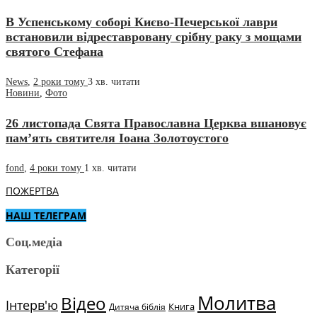
В Успенському соборі Києво-Печерської лаври
встановили відреставровану срібну раку з мощами
святого Стефана
News
,
2 роки тому
3 хв.
читати
Новини
,
Фото
26 листопада Свята Православна Церква вшановує
пам’ять святителя Іоана Золотоустого
fond
,
4 роки тому
1 хв.
читати
ПОЖЕРТВА
НАШ ТЕЛЕГРАМ
Соц.медіа
Категорії
Молитва
Відео
Інтерв'ю
Книга
Дитяча біблія