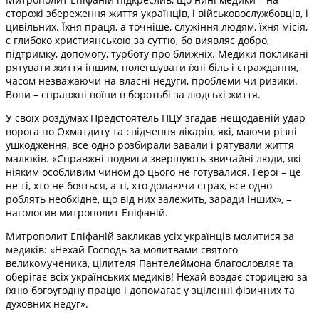
сторожі збереження життя українців, і військовослужбовців, і
цивільних. Їхня праця, а точніше, служіння людям, їхня місія,
є глибоко християнською за суттю, бо виявляє добро,
підтримку, допомогу, турботу про ближніх. Медики покликані
рятувати життя іншим, полегшувати їхні біль і страждання,
часом незважаючи на власні недуги, проблеми чи ризики.
Вони – справжні воїни в боротьбі за людські життя.
У своїх роздумах Предстоятель ПЦУ згадав нещодавній удар
ворога по Охматдиту та свідчення лікарів, які, маючи різні
ушкодження, все одно розбирали завали і рятували життя
малюків. «Справжні подвиги звершують звичайні люди, які
ніяким особливим чином до цього не готувалися. Герої – це
не ті, хто не бояться, а ті, хто долаючи страх, все одно
роблять необхідне, що від них залежить, заради інших», –
наголосив митрополит Епіфаній.
Митрополит Епіфаній закликав усіх українців молитися за
медиків: «Нехай Господь за молитвами святого
великомученика, цілителя Пантелеймона благословляє та
оберігає всіх українських медиків! Нехай воздає сторицею за
їхню богоугодну працю і допомагає у зціленні фізичних та
духовних недуг».