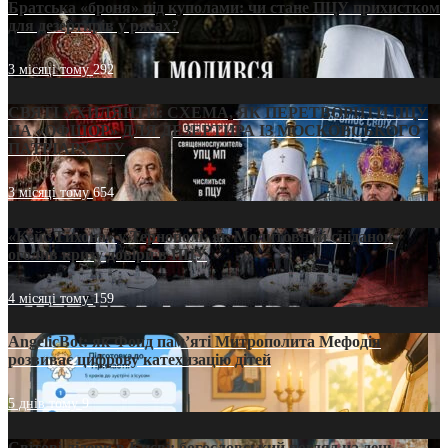
Братська «броня» під куполами: чи стане ПЦУ прихистком
для дезертирів у рясах?
3 місяці тому
292
СВЯТІ УХИЛЯНТИ: СХЕМА, ЯК ПЕРЕТВОРИТИ ПЦУ
НА «ОФШОР» ДЛЯ ДЕЗЕРТИРА ІЗ МОСКОВСЬКОГО
ПАТРІАРХАТУ
3 місяці тому
654
«Кейс Тихона» у Тернополі: як Молитовний сніданок
оголив кризу довіри в ПЦУ
4 місяці тому
159
AngelicBot: як Фонд пам’яті Митрополита Мефодія
розвиває цифрову катехизацію дітей
5 днів тому
9
Світові лідери в Києві: богословський погляд на день