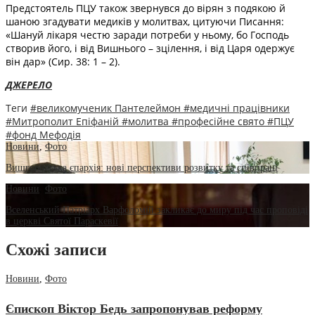
Предстоятель ПЦУ також звернувся до вірян з подякою й
шаною згадувати медиків у молитвах, цитуючи Писання:
«Шануй лікаря честю заради потреби у ньому, бо Господь
створив його, і від Вишнього – зцілення, і від Царя одержує
він дар» (Сир. 38: 1 – 2).
ДЖЕРЕЛО
Теги
#великомученик Пантелеймон
#медичні працівники
#Митрополит Епіфаній
#молитва
#професійне свято
#ПЦУ
#фонд Мефодія
Новини
,
Фото
Вишгородська єпархія: нові перспективи розвитку та співпраці
Новини
,
Фото
Вселенський Патріарх Варфоломій закликає до миру під час проповіді
в церкві Святої Параскевії
Схожі записи
Новини
,
Фото
Єпископ Віктор Бедь запропонував реформу