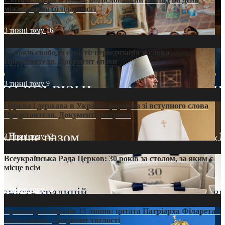
міжнародної солідарності
3 тижні тому
16
35 років свободи совісті: періодизація зі слова
Предстоятеля. Документ епохи
3 тижні тому
9
Церква і держава в Україні: формула зі вступного слова
Предстоятеля. Документ доктрини
3 тижні тому
12
Всеукраїнська Рада Церков: 30 років за столом, за яким є
місце всім
3 тижні тому
12
Проповідь Епіфанія 15 липня: цитата Патріарха Філарета з
його амвона. Документ тяглості