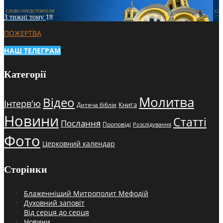
3 тижні тому
18
ПОЖЕРТВА
НАШ ТЕЛЕГРАМ
Категорії
Молитва
Відео
Інтерв'ю
Книга
Дитяча біблія
Новини
Статті
Послання
Проповіді
Розслідування
Фото
Церковний календар
Сторінки
Блаженніший Митрополит Мефодій
Духовний заповіт
Від серця до серця
Новини