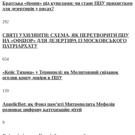
Братська «броня» під куполами: чи стане ПЦУ прихистком
для дезертирів у рясах?
292
СВЯТІ УХИЛЯНТИ: СХЕМА, ЯК ПЕРЕТВОРИТИ ПЦУ
НА «ОФШОР» ДЛЯ ДЕЗЕРТИРА ІЗ МОСКОВСЬКОГО
ПАТРІАРХАТУ
654
«Кейс Тихона» у Тернополі: як Молитовний сніданок
оголив кризу довіри в ПЦУ
159
AngelicBot: як Фонд пам’яті Митрополита Мефодія
розвиває цифрову катехизацію дітей
9