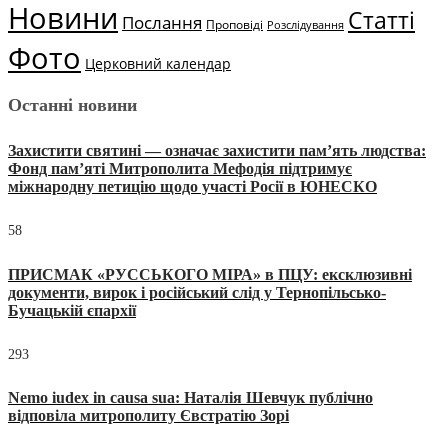
Новини
Статті
Послання
Проповіді
Розслідування
Фото
Церковний календар
Останні новини
Захистити святині — означає захистити пам’ять людства:
Фонд пам’яті Митрополита Мефодія підтримує
міжнародну петицію щодо участі Росії в ЮНЕСКО
58
ПРИСМАК «РУССЬКОГО МІРА» в ПЦУ: ексклюзивні
документи, вирок і російський слід у Тернопільсько-
Бучацькій єпархії
293
Nemo iudex in causa sua: Наталія Шевчук публічно
відповіла митрополиту Євстратію Зорі