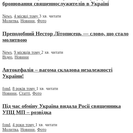
бронювання священнослужителів в Україні
News
,
4 місяці тому
3 хв.
читати
Молитва
,
Новини
,
Фото
Преподобний Нестор Літописець — слово, що стало
молитвою
News
,
9 місяців тому
2 хв.
читати
Відео
,
Новини
Автокефалія – вагома складова незалежності
України!
fond
,
8 років тому
1 хв.
читати
Новини
,
Статті
,
Фото
Під час обміну Україна видала Росії священника
УПЦ МП – розвідка
fond
,
4 роки тому
1 хв.
читати
Молитва
,
Новини
,
Фото