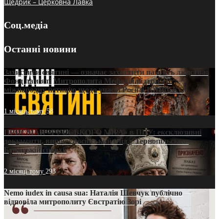
Щедрик – Церковна Лавка
Соц.медіа
Останні новини
Захистити святині — означає захистити пам’ять людства:
Фонд пам’яті Митрополита Мефодія підтримує
міжнародну петицію щодо участі Росії в ЮНЕСКО
1 місяць тому
58
ПРИСМАК «РУССЬКОГО МІРА» в ПЦУ: ексклюзивні
документи, вирок і російський слід у Тернопільсько-
Бучацькій єпархії
2 місяці тому
293
Nemo iudex in causa sua: Наталія Шевчук публічно
відповіла митрополиту Євстратію Зорі