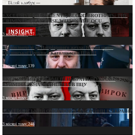
3 місяці тому
213
EXCLUSIVE (DOCUMENTS)/BLOOD BROTHERS: THE
CRIMINAL FRANCHISE WITHIN THE OCU
3 місяці тому
127
Від віолончелі до Патріаршого жезла: Новий шлях
Грузинської Церкви з Католикосом Шіо III
3 місяці тому
139
ЕКСКЛЮЗИВ (ДОКУМЕНТИ)/БРАТИ ПО КРОВІ:
КРИМІНАЛЬНА ФРАНШИЗА В ПЦУ
3 місяці тому
539
МАТЕРИНСЬКИЙ ОМОРФОР В ЧАС ВІЙНИ В УКРАЇНІ
3 місяці тому
248