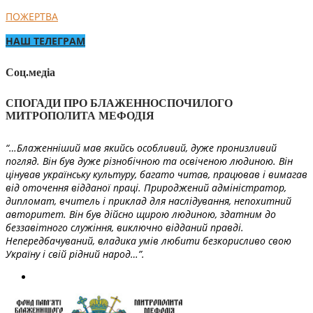
ПОЖЕРТВА
НАШ ТЕЛЕГРАМ
Соц.медіа
СПОГАДИ ПРО БЛАЖЕННОСПОЧИЛОГО
МИТРОПОЛИТА МЕФОДІЯ
“…Блаженніший мав якийсь особливий, дуже пронизливий
погляд. Він був дуже різнобічною та освіченою людиною. Він
цінував українську культуру, багато читав, працював і вимагав
від оточення відданої праці. Природжений адміністратор,
дипломат, вчитель і приклад для наслідування, непохитний
авторитет. Він був дійсно щирою людиною, здатним до
беззавітного служіння, виключно відданий правді.
Непередбачуваний, владика умів любити безкорисливо свою
Україну і свій рідний народ…”.