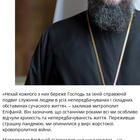
«Нехай кожного з них береже Господь за їхній справжній
подвиг служіння людям в усіх непередбачуваних і складних
обставинах сучасного життя», – закликав митрополит
Епіфаній. Він зазначив, що останніми роками всі ми особливо
відчули крихкість та непередбачуваність життя. Переживши
страшну пандемію, ми опинилися у вирі жорстокої,
кровопролитної війни.
Митрополит Епіфаній підкреслив, що нині медики – на