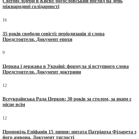
Світові лідери в Києві: богословський погляд на день
міжнародної солідарності
16
35 років свободи совісті: періодизація зі слова
Предстоятеля. Документ епохи
9
Церква і держава в Україні: формула зі вступного слова
Предстоятеля. Документ доктрини
12
Всеукраїнська Рада Церков: 30 років за столом, за яким є
місце всім
12
Проповідь Епіфанія 15 липня: цитата Патріарха Філарета з
його амвона. Документ тяглості