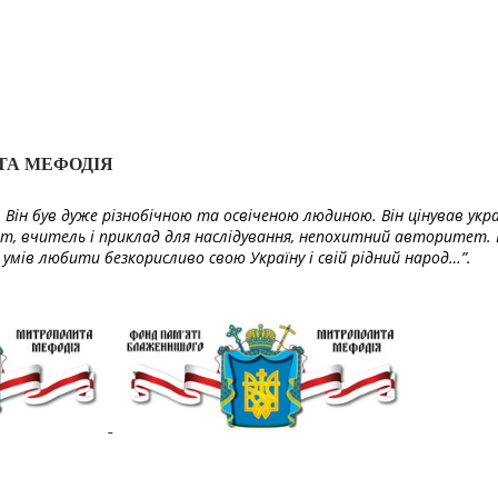
ТА МЕФОДІЯ
Він був дуже різнобічною та освіченою людиною. Він цінував укра
т, вчитель і приклад для наслідування, непохитний авторитет. 
умів любити безкорисливо свою Україну і свій рідний народ…”.