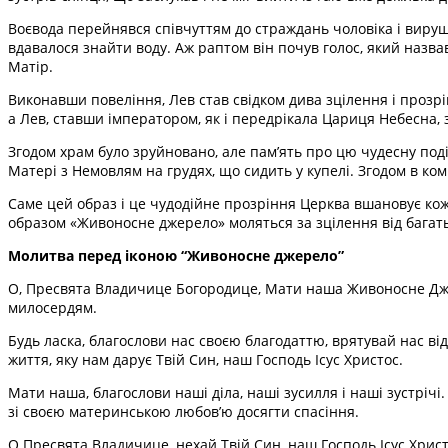
Воєвода перейнявся співчуттям до страждань чоловіка і вируш
вдавалося знайти воду. Аж раптом він почув голос, який назв
Матір.
Виконавши повеління, Лев став свідком дива зцілення і прозр
а Лев, ставши імператором, як і передрікала Цариця Небесна, 
Згодом храм було зруйновано, але пам’ять про цю чудесну под
Матері з Немовлям на грудях, що сидить у купелі. Згодом в к
Саме цей образ і це чудодійне прозріння Церква вшановує кож
образом «Живоносне джерело» моляться за зцілення від багать
Молитва перед іконою “Живоносне джерело”
О, Пресвята Владичице Богородице, Мати наша Живоносне Дже
милосердям.
Будь ласка, благослови нас своєю благодаттю, врятувай нас ві
життя, яку нам дарує Твій Син, наш Господь Ісус Христос.
Мати наша, благослови наші діла, наші зусилля і наші зустрічі
зі своєю материнською любов’ю досягти спасіння.
О Пресвята Владичице, нехай Твій Син, наш Господь Ісус Христос