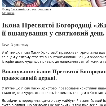
Фонд блаженнішого митрополита
Молитва
Ікона Пресвятої Богородиці «Жи
її вшанування у святковий день
News
,
3 роки тому
У п’ятницю після Пасхи Христової, православні християни вша
сліпцем у п’ятому столітті в Константинополі. За цим образом 
історію цього чуда, що привело до написання святої ікони, а та
Вшанування ікони Пресвятої Богородиц
православній церкві.
У п’ятницю після Пасхи Христової православні християни вша
стало одне із чудес, яке сталось із якимось сліпцем в Константи
Як свідчить передання, одного разу майбутній візантійський і
зустрів сліпця, що заблукав і не міг вийти із гаю вже декілька