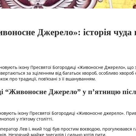
воносне Джерело»: історія чуда 
новують ікону Пресвятої Богородиці «Живоносне Джерело», що з
звертаються за зціленням від багатьох хвороб, особливо хвороб 
кож про традиції, пов’язані з її вшануванням.
і “Живоносне Джерело” у п’ятницю післ
новують ікону Пресвятої Богородиці «Живоносне джерело». При
нополі у п’ятому столітті.
мператор Лев І, який тоді був простим воєводою, прогулювався 
 днів. Незрячий майже знесилів і сильно хотів пити.