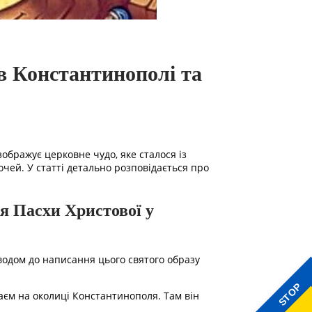
в Константинополі та
ображує церковне чудо, яке сталося із
очей. У статті детально розповідається про
я Пасхи Христової у
водом до написання цього святого образу
STOP
гаєм на околиці Константинополя. Там він