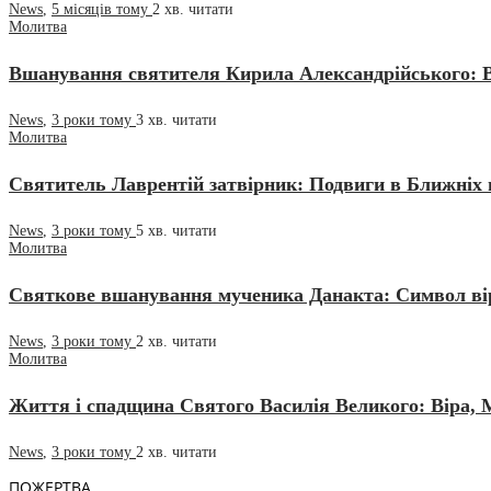
News
,
5 місяців тому
2 хв.
читати
Молитва
Вшанування святителя Кирила Александрійського: Ви
News
,
3 роки тому
3 хв.
читати
Молитва
Святитель Лаврентій затвірник: Подвиги в Ближніх п
News
,
3 роки тому
5 хв.
читати
Молитва
Святкове вшанування мученика Данакта: Символ вірн
News
,
3 роки тому
2 хв.
читати
Молитва
Життя і спадщина Святого Василія Великого: Віра,
News
,
3 роки тому
2 хв.
читати
ПОЖЕРТВА