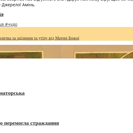
е Джерело! Амінь.
ія
иця
#чудо
итва за зцілення та утіху від Матері Божої
Римських
аматорська
що перемогла страждання