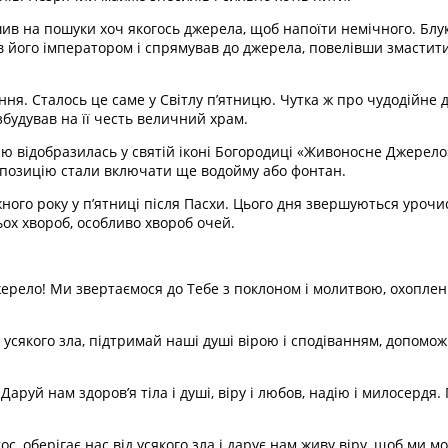
ив на пошуки хоч якогось джерела, щоб напоїти немічного. Блук
ав його імператором і спрямував до джерела, повелівши змастит
іння. Сталось це саме у Світлу п’ятницю. Чутка ж про чудодійне
збудував на її честь величний храм.
ію відобразилась у святій іконі Богородиці «Живоносне Джерел
омпозицію стали включати ще водойму або фонтан.
ного року у п’ятниці після Пасхи. Цього дня звершуються урочи
ох хвороб, особливо хвороб очей.
рело! Ми звертаємося до Тебе з поклоном і молитвою, охоплен
д усякого зла, підтримай наші душі вірою і сподіванням, допом
. Даруй нам здоров’я тіла і душі, віру і любов, надію і милосер
, оберігає нас від усякого зла і дарує нам живу віру, щоб ми мо