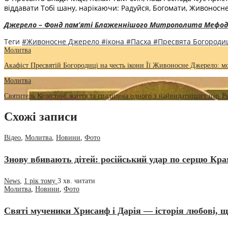
віддавати Тобі шану, нарікаючи: Радуйся, Богомати, Живоносн
Джерело – Фонд пам’яті Блаженнішого Митрополита Мефод
Теги
#Живоносне Джерело
#ікона
#Пасха
#Пресвята Богород
Молитва
Акафіст Пресвятій Богородиці на честь ікони Її Живоносне Джерело: мол
Молитва
Святитель Келестин: життя та спадщина одного з найвидатніших пап 
Схожі записи
Відео
,
Молитва
,
Новини
,
Фото
Знову вбивають дітей: російський удар по серцю Кр
News
,
1 рік тому
3 хв.
читати
Молитва
,
Новини
,
Фото
Святі мученики Хрисанф і Дарія — історія любові, 