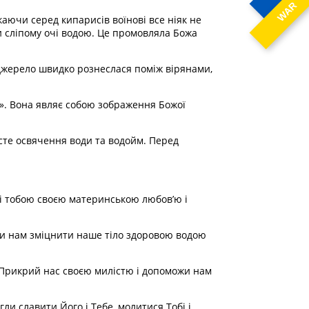
WAR
аючи серед кипарисів воїнові все ніяк не
и сліпому очі водою. Це промовляла Божа
 джерело швидко рознеслася поміж вірянами,
о». Вона являє собою зображення Божої
сте освячення води та водойм. Перед
і тобою своєю материнською любов’ю і
ожи нам зміцнити наше тіло здоровою водою
дя. Прикрий нас своєю милістю і допоможи нам
гли славити Його і Тебе, молитися Тобі і