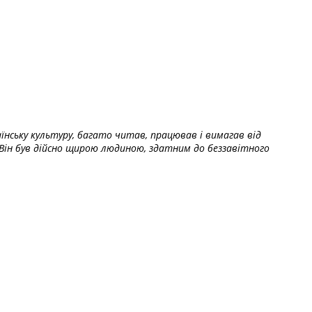
їнську культуру, багато читав, працював і вимагав від
Він був дійсно щирою людиною, здатним до беззавітного