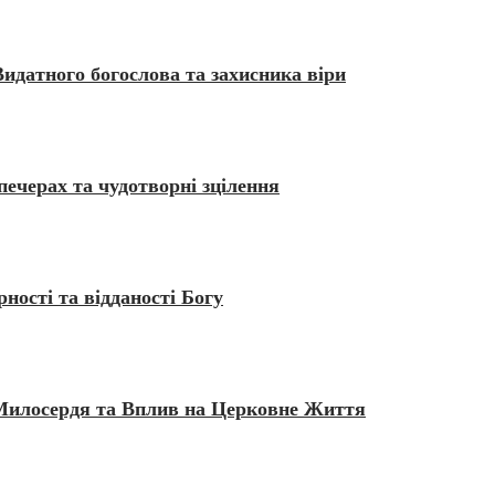
датного богослова та захисника віри
ечерах та чудотворні зцілення
ості та відданості Богу
 Милосердя та Вплив на Церковне Життя