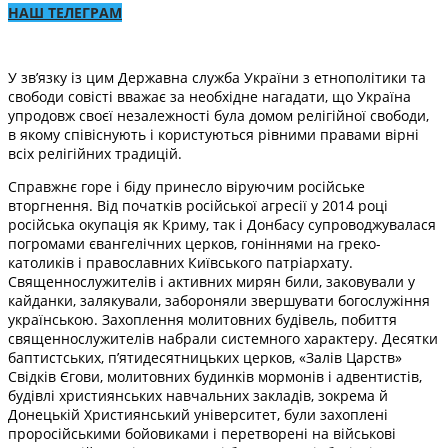
НАШ ТЕЛЕГРАМ
У зв’язку із цим Державна служба України з етнополітики та
свободи совісті вважає за необхідне нагадати, що Україна
упродовж своєї незалежності була домом релігійної свободи,
в якому співіснують і користуються рівними правами вірні
всіх релігійних традицій.
Справжнє горе і біду принесло віруючим російське
вторгнення. Від початків російської агресії у 2014 році
російська окупація як Криму, так і Донбасу супроводжувалася
погромами євангелічних церков, гоніннями на греко-
католиків і православних Київського патріархату.
Священнослужителів і активних мирян били, заковували у
кайданки, залякували, забороняли звершувати богослужіння
українською. Захоплення молитовних будівель, побиття
священнослужителів набрали системного характеру. Десятки
баптистських, п’ятидесятницьких церков, «Залів Царств»
Свідків Єгови, молитовних будинків мормонів і адвентистів,
будівлі християнських навчальних закладів, зокрема й
Донецькій Християнський університет, були захоплені
проросійськими бойовиками і перетворені на військові