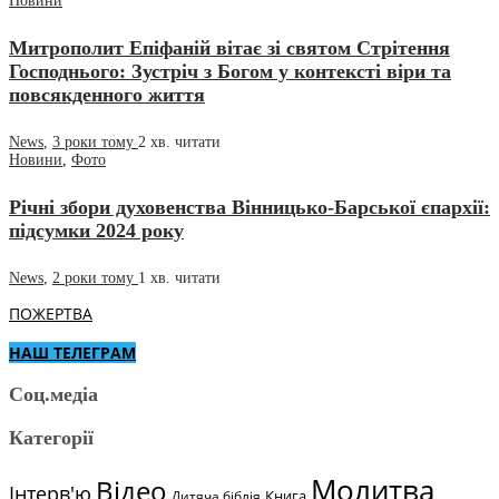
Новини
Митрополит Епіфаній вітає зі святом Стрітення
Господнього: Зустріч з Богом у контексті віри та
повсякденного життя
News
,
3 роки тому
2 хв.
читати
Новини
,
Фото
Річні збори духовенства Вінницько-Барської єпархії:
підсумки 2024 року
News
,
2 роки тому
1 хв.
читати
ПОЖЕРТВА
НАШ ТЕЛЕГРАМ
Соц.медіа
Категорії
Молитва
Відео
Інтерв'ю
Книга
Дитяча біблія