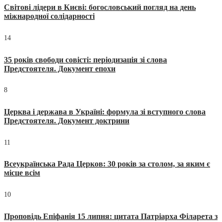
Світові лідери в Києві: богословський погляд на день
міжнародної солідарності
14
35 років свободи совісті: періодизація зі слова
Предстоятеля. Документ епохи
8
Церква і держава в Україні: формула зі вступного слова
Предстоятеля. Документ доктрини
11
Всеукраїнська Рада Церков: 30 років за столом, за яким є
місце всім
10
Проповідь Епіфанія 15 липня: цитата Патріарха Філарета з