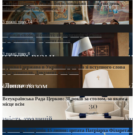
Світові лідери в Києві: богословський погляд на день
міжнародної солідарності
3 тижні тому
14
35 років свободи совісті: періодизація зі слова
Предстоятеля. Документ епохи
3 тижні тому
8
Церква і держава в Україні: формула зі вступного слова
Предстоятеля. Документ доктрини
3 тижні тому
11
Всеукраїнська Рада Церков: 30 років за столом, за яким є
місце всім
3 тижні тому
10
Проповідь Епіфанія 15 липня: цитата Патріарха Філарета з