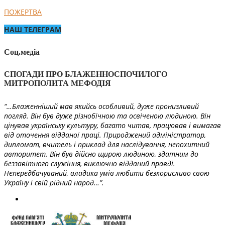
ПОЖЕРТВА
НАШ ТЕЛЕГРАМ
Соц.медіа
СПОГАДИ ПРО БЛАЖЕННОСПОЧИЛОГО
МИТРОПОЛИТА МЕФОДІЯ
“…Блаженніший мав якийсь особливий, дуже пронизливий
погляд. Він був дуже різнобічною та освіченою людиною. Він
цінував українську культуру, багато читав, працював і вимагав
від оточення відданої праці. Природжений адміністратор,
дипломат, вчитель і приклад для наслідування, непохитний
авторитет. Він був дійсно щирою людиною, здатним до
беззавітного служіння, виключно відданий правді.
Непередбачуваний, владика умів любити безкорисливо свою
Україну і свій рідний народ…”.