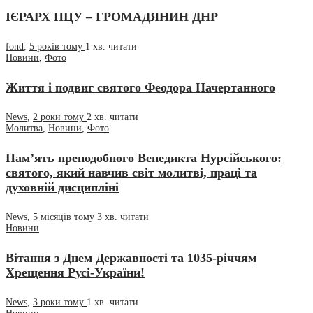
ІЄРАРХ ПЦУ – ГРОМАДЯНИН ДНР
fond
,
5 років тому
1 хв.
читати
Новини
,
Фото
Життя і подвиг святого Феодора Начертанного
News
,
2 роки тому
2 хв.
читати
Молитва
,
Новини
,
Фото
Пам’ять преподобного Венедикта Нурсійського:
святого, який навчив світ молитві, праці та
духовній дисципліні
News
,
5 місяців тому
3 хв.
читати
Новини
Вітання з Днем Державності та 1035-річчям
Хрещення Русі-України!
News
,
3 роки тому
1 хв.
читати