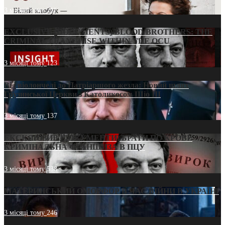
3 місяці тому
211
EXCLUSIVE (DOCUMENTS)/BLOOD BROTHERS: THE
CRIMINAL FRANCHISE WITHIN THE OCU
3 місяці тому
123
Від віолончелі до Патріаршого жезла: Новий шлях
Грузинської Церкви з Католикосом Шіо III
3 місяці тому
137
ЕКСКЛЮЗИВ (ДОКУМЕНТИ)/БРАТИ ПО КРОВІ:
КРИМІНАЛЬНА ФРАНШИЗА В ПЦУ
3 місяці тому
538
МАТЕРИНСЬКИЙ ОМОРФОР В ЧАС ВІЙНИ В УКРАЇНІ
3 місяці тому
246