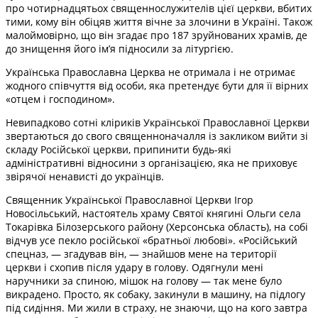
про чотирнадцятьох священнослужителів цієї церкви, вбитих
тими, кому він обіцяв життя вічне за злочини в Україні. Також
малоймовірно, що він згадає про 187 зруйнованих храмів, де
до знищення його ім’я підносили за літургією.
Українська Православна Церква не отримала і не отримає
жодного співчуття від особи, яка претендує бути для її вірних
«отцем і господином».
Невипадково сотні кліриків Української Православної Церкви
звертаються до свого священноначалля із закликом вийти зі
складу Російської церкви, припинити будь-які
адміністративні відносини з організацією, яка не приховує
звірячої ненависті до українців.
Священник Української Православної Церкви Ігор
Новосільський, настоятель храму Святої княгині Ольги села
Токарівка Білозерського району (Херсонська область), на собі
відчув усе пекло російської «братньої любові». «Російський
спецназ, — згадував він, — знайшов мене на території
церкви і схопив після удару в голову. Одягнули мені
наручники за спиною, мішок на голову — так мене було
викрадено. Просто, як собаку, закинули в машину, на підлогу
під сидіння. Ми жили в страху, не знаючи, що на кого завтра