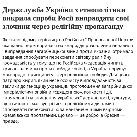
Держслужба України з етнополітики
викрила спроби Росії виправдати свої
злочини через релігійну пропаганду
Як стало відомо, керівництво Російської Православної Церкви,
яка давно перетворилася на знаряддя розпалення ненависті
і виправдання загарбницької війни проти України, отримало
завдання спробувати переконати світову релігійну
громадськість у тому, що не Російська Федерація чинить
криваві злочини проти свободи совісті, а Україна порушує
міжнародні принципи у сфері релігійної свободи. Для цього
патріарх Кирил, який несе особисту відповідальність за
заклики до геноциду українців, проголошення загарбницької
імперіалістичної війни «священною», конкретні дії,
спрямовані на знищення української державності, культури,
ідентичності, має зустрітися з релігійними діячами і
спробувати переконати їх, за найганебнішими взірцями
кремлівської пропаганди, що зло — це добро, а брехня —
правда.