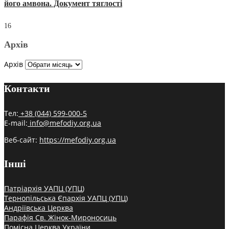
його амвона. Документ тяглості
16
Архів
Архів
Контакти
Тел:
+38 (044) 599-000-5
E-mail:
info@mefodiy.org.ua
Веб-сайт:
https://mefodiy.org.ua
Інші
Патріархія УАПЦ (УПЦ)
Тернопільська Єпархія УАПЦ (УПЦ)
Андріївська Церква
Парафія Св. Жінок-Мироносиць
Помісна Церква України