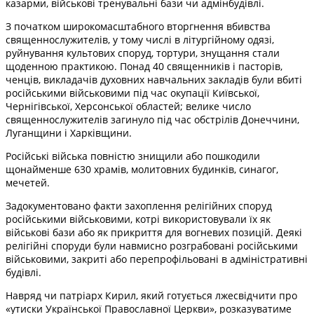
казарми, військові тренувальні бази чи адмінбудівлі.
З початком широкомасштабного вторгнення вбивства
священнослужителів, у тому числі в літургійному одязі,
руйнування культових споруд, тортури, знущання стали
щоденною практикою. Понад 40 священників і пасторів,
ченців, викладачів духовних навчальних закладів були вбиті
російськими військовими під час окупації Київської,
Чернігівської, Херсонської областей; велике число
священнослужителів загинуло під час обстрілів Донеччини,
Луганщини і Харківщини.
Російські війська повністю знищили або пошкодили
щонайменше 630 храмів, молитовних будинків, синагог,
мечетей.
Задокументовано факти захоплення релігійних споруд
російськими військовими, котрі використовували їх як
військові бази або як прикриття для вогневих позицій. Деякі
релігійні споруди були навмисно розграбовані російськими
військовими, закриті або перепрофільовані в адміністративні
будівлі.
Навряд чи патріарх Кирил, який готується лжесвідчити про
«утиски Української Православної Церкви», розказуватиме