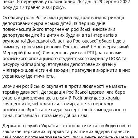
чекає. Я перебував у полоні рівно 262 дні: з 29 серпня 2022
року до 17 травня 2023 року».
Особливу роль Російська церква відіграє в індоктринації
депортованих українських дітей. Із перших днів
повномасштабного вторгнення російські чиновники
депортували дітей з дитячих будинків та інтернатів з
окупованої Донецької області до Ростовської області, де з
ними зустрівся митрополит Ростовський і Новочеркаський
Меркурій (Іванов). Священнослужителі РПЦ, за словами
російського опозиційного студентського журналу DOXA та
ресурсу Kidmapping, втягували депортованих дітей у
мілітарно-шовіністичні заходи і прагнули викорінити в них
українську ідентичність.
Злочини російських окупантів проти людяності не мають
терміну давності. Деградація Російської церкви, яка бере
участь у цих злочинах, а в самій Росії викидає з храмів
священників, які моляться за мир, а не за перемогу
російської зброї, та не видає матері тіло її замордованого
сина, поставила її поза межі добра і зла.
Державна служба України з етнополітики та свободи совісті
закликає церковних ієрархів та релігійних лідерів піднести
свій голос проти неправедності, яку чинить Російська церква,