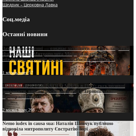
Щедрик – Церковна Лавка
Соц.медіа
Останні новини
Захистити святині — означає захистити пам’ять людства:
Фонд пам’яті Митрополита Мефодія підтримує
міжнародну петицію щодо участі Росії в ЮНЕСКО
1 місяць тому
57
ПРИСМАК «РУССЬКОГО МІРА» в ПЦУ: ексклюзивні
документи, вирок і російський слід у Тернопільсько-
Бучацькій єпархії
2 місяці тому
293
Nemo iudex in causa sua: Наталія Шевчук публічно
відповіла митрополиту Євстратію Зорі