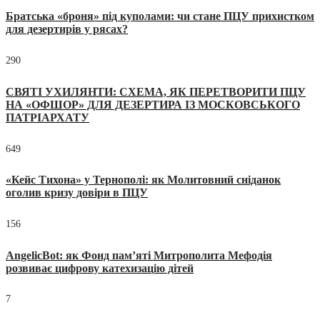
Братська «броня» під куполами: чи стане ПЦУ прихистком
для дезертирів у рясах?
290
СВЯТІ УХИЛЯНТИ: СХЕМА, ЯК ПЕРЕТВОРИТИ ПЦУ
НА «ОФШОР» ДЛЯ ДЕЗЕРТИРА ІЗ МОСКОВСЬКОГО
ПАТРІАРХАТУ
649
«Кейс Тихона» у Тернополі: як Молитовний сніданок
оголив кризу довіри в ПЦУ
156
AngelicBot: як Фонд пам’яті Митрополита Мефодія
розвиває цифрову катехизацію дітей
7