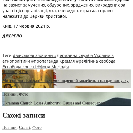
на захист замучених, обдурених, зраджених, викрадених за
участі цієї організації, яка, очевидно, втратила право
належати до Церкви Христової.
Київ, 17 червня 2024 р.
ДЖЕРЕЛО
Теги
#військові злочини
#Державна служба України з
етнополітики
#пропаганда Кремля
#релігійна свобода
#свобода совісті
#фонд Мефодія
Новини
,
Фото
Митрополит Епіфаній звершив подячний молебень з нагоди випуску
в КПБА
Новини
,
Фото
Ukrainian Church Loses Authority: Causes and Consequences
Схожі записи
Новини
,
Статті
,
Фото