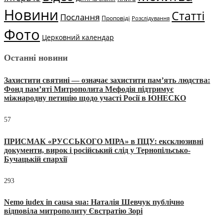
Новини
Статті
Послання
Проповіді
Розслідування
Фото
Церковний календар
Останні новини
Захистити святині — означає захистити пам’ять людства:
Фонд пам’яті Митрополита Мефодія підтримує
міжнародну петицію щодо участі Росії в ЮНЕСКО
57
ПРИСМАК «РУССЬКОГО МІРА» в ПЦУ: ексклюзивні
документи, вирок і російський слід у Тернопільсько-
Бучацькій єпархії
293
Nemo iudex in causa sua: Наталія Шевчук публічно
відповіла митрополиту Євстратію Зорі