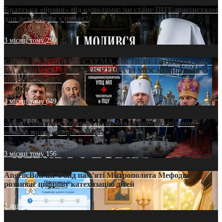
Братська «броня» під куполами: чи стане ПЦУ прихистком
для дезертирів у рясах?
3 місяці тому
290
СВЯТІ УХИЛЯНТИ: СХЕМА, ЯК ПЕРЕТВОРИТИ ПЦУ
НА «ОФШОР» ДЛЯ ДЕЗЕРТИРА ІЗ МОСКОВСЬКОГО
ПАТРІАРХАТУ
3 місяці тому
649
«Кейс Тихона» у Тернополі: як Молитовний сніданок
оголив кризу довіри в ПЦУ
3 місяці тому
156
AngelicBot: як Фонд пам’яті Митрополита Мефодія
розвиває цифрову катехизацію дітей
2 дні тому
7