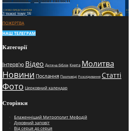
його амвона. Документ тяглості
3 тижні тому
16
ПОЖЕРТВА
НАШ ТЕЛЕГРАМ
Категорії
Молитва
Відео
Інтерв'ю
Книга
Дитяча біблія
Новини
Статті
Послання
Проповіді
Розслідування
Фото
Церковний календар
Сторінки
Блаженніший Митрополит Мефодій
Духовний заповіт
Від серця до серця