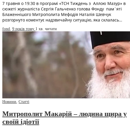
7 травня о 19:30 в програмі «ТСН Тиждень з Аллою Мазур» в
сюжеті журналіста Сергія Гальченко голова Фонду пам`яті
Блаженнішого Митрополита Мефодія Наталія Шевчук
розгорнуто коментує надзвичайну ситуацію, яка склалась…
fond
,
9 років тому
1 хв.
читати
Новини
,
Статті
Митрополит Макарій – людина щира у
своїй ідіотії