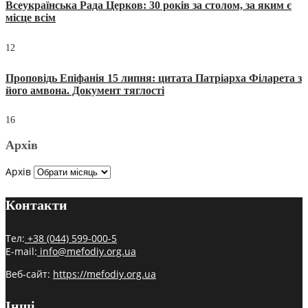
Всеукраїнська Рада Церков: 30 років за столом, за яким є
місце всім
12
Проповідь Епіфанія 15 липня: цитата Патріарха Філарета з
його амвона. Документ тяглості
16
Архів
Архів
Контакти
Тел:
+38 (044) 599-000-5
E-mail:
info@mefodiy.org.ua
Веб-сайт:
https://mefodiy.org.ua
Інші