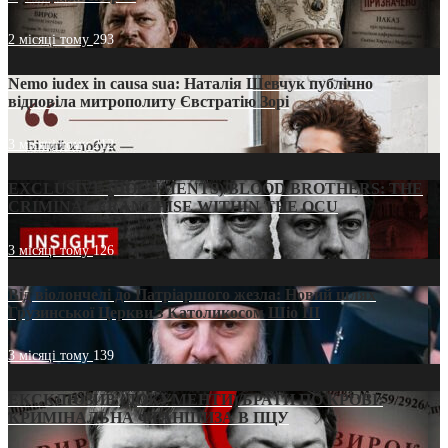
2 місяці тому
293
Nemo iudex in causa sua: Наталія Шевчук публічно
відповіла митрополиту Євстратію Зорі
3 місяці тому
212
EXCLUSIVE (DOCUMENTS)/BLOOD BROTHERS: THE
CRIMINAL FRANCHISE WITHIN THE OCU
3 місяці тому
126
Від віолончелі до Патріаршого жезла: Новий шлях
Грузинської Церкви з Католикосом Шіо III
3 місяці тому
139
ЕКСКЛЮЗИВ (ДОКУМЕНТИ)/БРАТИ ПО КРОВІ:
КРИМІНАЛЬНА ФРАНШИЗА В ПЦУ