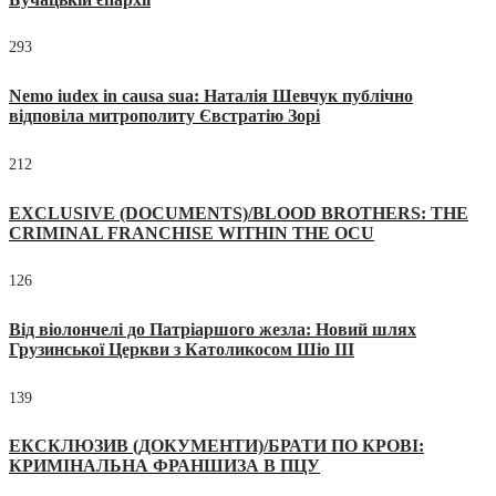
293
Nemo iudex in causa sua: Наталія Шевчук публічно
відповіла митрополиту Євстратію Зорі
212
EXCLUSIVE (DOCUMENTS)/BLOOD BROTHERS: THE
CRIMINAL FRANCHISE WITHIN THE OCU
126
Від віолончелі до Патріаршого жезла: Новий шлях
Грузинської Церкви з Католикосом Шіо III
139
ЕКСКЛЮЗИВ (ДОКУМЕНТИ)/БРАТИ ПО КРОВІ:
КРИМІНАЛЬНА ФРАНШИЗА В ПЦУ