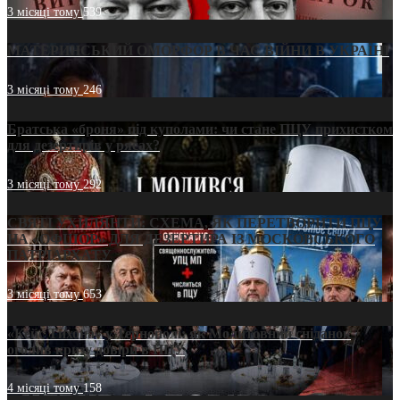
3 місяці тому
539
МАТЕРИНСЬКИЙ ОМОРФОР В ЧАС ВІЙНИ В УКРАЇНІ
3 місяці тому
246
Братська «броня» під куполами: чи стане ПЦУ прихистком
для дезертирів у рясах?
3 місяці тому
292
СВЯТІ УХИЛЯНТИ: СХЕМА, ЯК ПЕРЕТВОРИТИ ПЦУ
НА «ОФШОР» ДЛЯ ДЕЗЕРТИРА ІЗ МОСКОВСЬКОГО
ПАТРІАРХАТУ
3 місяці тому
653
«Кейс Тихона» у Тернополі: як Молитовний сніданок
оголив кризу довіри в ПЦУ
4 місяці тому
158