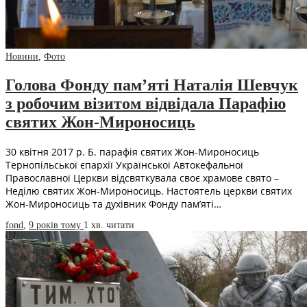
Новини
,
Фото
Голова Фонду пам’яті Наталія Шевчук
з робочим візитом відвідала Парафію
святих Жон-Мироносиць
30 квітня 2017 р. Б. парафія святих Жон-Мироносиць
Тернопільської єпархії Української Автокефальної
Православної Церкви відсвяткувала своє храмове свято –
Неділю святих Жон-Мироносиць. Настоятель церкви святих
Жон-Мироносиць та духівник Фонду пам’яті…
fond
,
9 років тому
1 хв.
читати