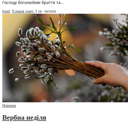
Господі боголюбиві браття та…
fond
,
9 років тому
3 хв.
читати
Новини
Вербна неділя