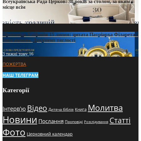
Всеукраїнська Рада Церков: 30 років за столом, за яким є
місце всім
3 тижні тому
12
Проповідь Епіфанія 15 липня: цитата Патріарха Філарета з
його амвона. Документ тяглості
3 тижні тому
16
ПОЖЕРТВА
НАШ ТЕЛЕГРАМ
Категорії
Молитва
Відео
Інтерв'ю
Книга
Дитяча біблія
Новини
Статті
Послання
Проповіді
Розслідування
Фото
Церковний календар