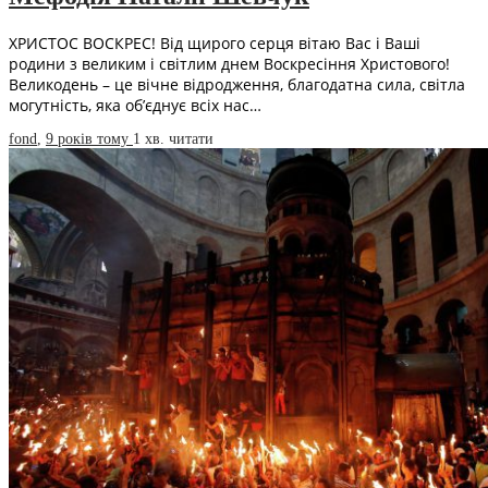
ХРИСТОС ВОСКРЕС! Від щирого серця вітаю Вас і Ваші
родини з великим і світлим днем Воскресіння Христового!
Великодень – це вічне відродження, благодатна сила, світла
могутність, яка об’єднує всіх нас…
fond
,
9 років тому
1 хв.
читати