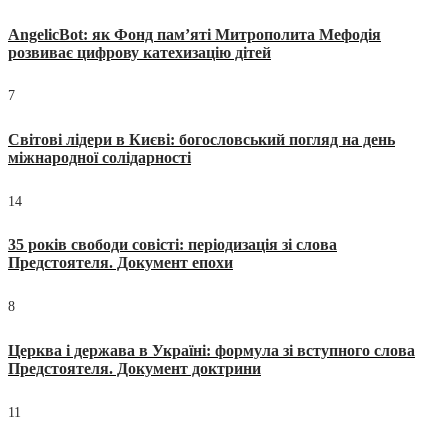
AngelicBot: як Фонд пам’яті Митрополита Мефодія
розвиває цифрову катехизацію дітей
7
Світові лідери в Києві: богословський погляд на день
міжнародної солідарності
14
35 років свободи совісті: періодизація зі слова
Предстоятеля. Документ епохи
8
Церква і держава в Україні: формула зі вступного слова
Предстоятеля. Документ доктрини
11