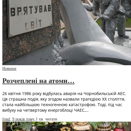
Новини
Розчеплені на атоми…
26 квітня 1986 року відбулась аварія на Чорнобильській АЕС.
Ця страшна подія, яку згодом назвали трагедією ХХ століття,
стала найбільшою техногенною катастрофою. Тоді, під час
вибуху на четвертому енергоблоці ЧАЕС,…
fond
,
9 років тому
1 хв.
читати