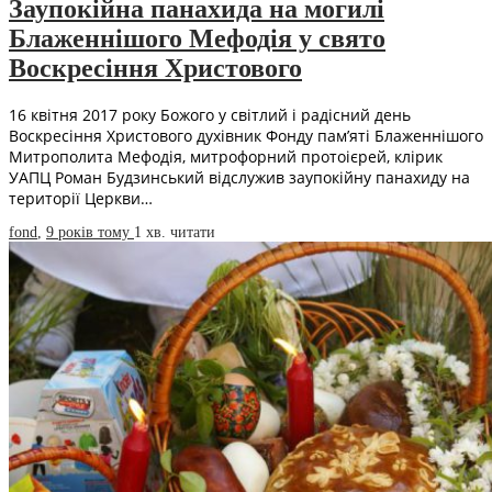
Заупокійна панахида на могилі
Блаженнішого Мефодія у свято
Воскресіння Христового
16 квітня 2017 року Божого у світлий і радісний день
Воскресіння Христового духівник Фонду пам’яті Блаженнішого
Митрополита Мефодія, митрофорний протоієрей, клірик
УАПЦ Роман Будзинський відслужив заупокійну панахиду на
території Церкви…
fond
,
9 років тому
1 хв.
читати