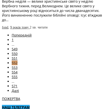
Вербна неділя — велике християнське свято у неділю
Вербного тижня, перед Великоднем. Це велике свято у
християнському році відноситься до числа дванадесятих.
Його виникненню послужили біблійні оповіді: Ісус в’їжджав
до…
fond
,
9 років тому
2 хв.
читати
Попередній
1
…
549
550
551
552
553
554
555
…
571
Далі
ПОЖЕРТВА
НАШ ТЕЛЕГРАМ