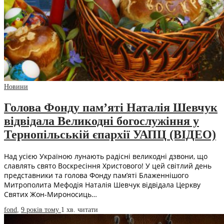
Новини
Голова Фонду пам’яті Наталія Шевчук
відвідала Великодні богослужіння у
Тернопільській єпархії УАПЦ (ВІДЕО)
Над усією Україною лунають радісні великодні дзвони, що
славлять свято Воскресіння Христового! У цей світлий день
представники та голова Фонду пам’яті Блаженнішого
Митрополита Мефодія Наталія Шевчук відвідала Церкву
Святих Жон-Мироносиць…
fond
,
9 років тому
1 хв.
читати