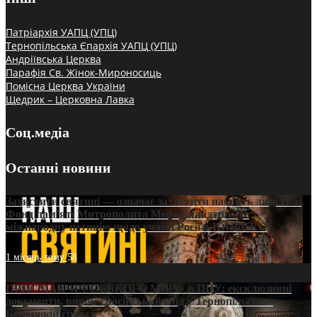
Патріархія УАПЦ (УПЦ)
Тернопільська Єпархія УАПЦ (УПЦ)
Андріївська Церква
Парафія Св. Жінок-Мироносиць
Помісна Церква України
Щедрик – Церковна Лавка
Соц.медіа
Останні новини
Захистити святині — означає захистити пам’ять людства:
Фонд пам’яті Митрополита Мефодія підтримує
міжнародну петицію щодо участі Росії в ЮНЕСКО
1 місяць тому
58
ПРИСМАК «РУССЬКОГО МІРА» в ПЦУ: ексклюзивні
документи, вирок і російський слід у Тернопільсько-
Бучацькій єпархії