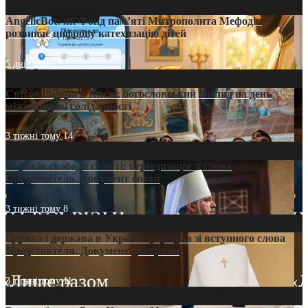
AngelicBot: як Фонд пам’яті Митрополита Мефодія
розвиває цифрову катехизацію дітей
5 днів тому
7
Світові лідери в Києві: богословський погляд на день
міжнародної солідарності
3 тижні тому
14
35 років свободи совісті: періодизація зі слова
Предстоятеля. Документ епохи
3 тижні тому
8
Церква і держава в Україні: формула зі вступного слова
Предстоятеля. Документ доктрини
3 тижні тому
11