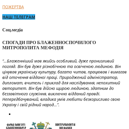
ПОЖЕРТВА
НАШ ТЕЛЕГРАМ
Соц.медіа
СПОГАДИ ПРО БЛАЖЕННОСПОЧИЛОГО
МИТРОПОЛИТА МЕФОДІЯ
“…Блаженніший мав якийсь особливий, дуже пронизливий
погляд. Він був дуже різнобічною та освіченою людиною. Він
цінував українську культуру, багато читав, працював і вимагав
від оточення відданої праці. Природжений адміністратор,
дипломат, вчитель і приклад для наслідування, непохитний
авторитет. Він був дійсно щирою людиною, здатним до
беззавітного служіння, виключно відданий правді.
Непередбачуваний, владика умів любити безкорисливо свою
Україну і свій рідний народ…”.