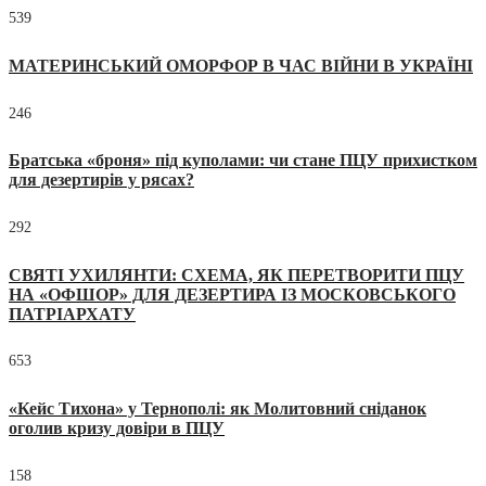
539
МАТЕРИНСЬКИЙ ОМОРФОР В ЧАС ВІЙНИ В УКРАЇНІ
246
Братська «броня» під куполами: чи стане ПЦУ прихистком
для дезертирів у рясах?
292
СВЯТІ УХИЛЯНТИ: СХЕМА, ЯК ПЕРЕТВОРИТИ ПЦУ
НА «ОФШОР» ДЛЯ ДЕЗЕРТИРА ІЗ МОСКОВСЬКОГО
ПАТРІАРХАТУ
653
«Кейс Тихона» у Тернополі: як Молитовний сніданок
оголив кризу довіри в ПЦУ
158