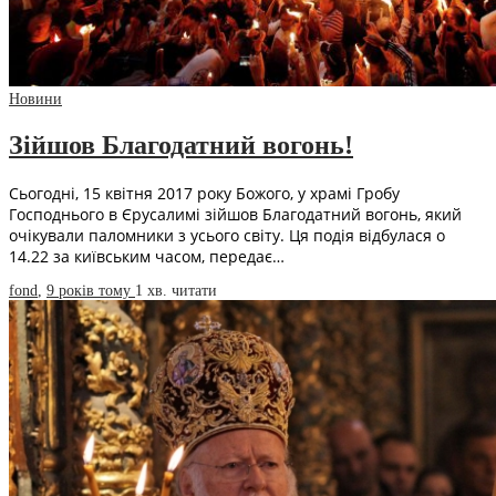
Новини
Зійшов Благодатний вогонь!
Сьогодні, 15 квітня 2017 року Божого, у храмі Гробу
Господнього в Єрусалимі зійшов Благодатний вогонь, який
очікували паломники з усього світу. Ця подія відбулася о
14.22 за київським часом, передає…
fond
,
9 років тому
1 хв.
читати