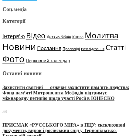
Соц.медіа
Категорії
Молитва
Відео
Інтерв'ю
Книга
Дитяча біблія
Новини
Статті
Послання
Проповіді
Розслідування
Фото
Церковний календар
Останні новини
Захистити святині — означає захистити пам’ять людства:
Фонд пам’яті Митрополита Мефодія підтримує
міжнародну петицію щодо участі Росії в ЮНЕСКО
58
ПРИСМАК «РУССЬКОГО МІРА» в ПЦУ: ексклюзивні
документи, вирок і російський слід у Тернопільсько-
Бучацькій єпархії