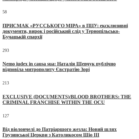
58
ПРИСМАК «РУССЬКОГО МІРА» в ПЦУ: ексклюзивні
документи, вирок і російський слід у Тернопільсько-
Бучацькій єпархії
293
Nemo iudex in causa sua: Наталія Шевчук публічно
відповіла митрополиту Євстратію Зорі
213
EXCLUSIVE (DOCUMENTS)/BLOOD BROTHERS: THE
CRIMINAL FRANCHISE WITHIN THE OCU
127
Від віолончелі до Патріаршого жезла: Новий шлях
Грузинської Церкви з Католикосом Шіо III