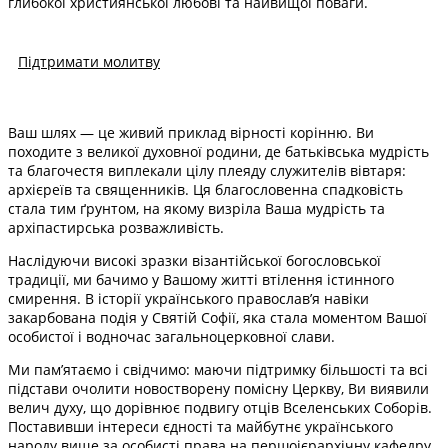
глибокої християнської любові та найвищої поваги.
Підтримати молитву
Ваш шлях — це живий приклад вірності корінню. Ви
походите з великої духовної родини, де батьківська мудрість
та благочестя виплекали цілу плеяду служителів вівтаря:
архієреїв та священників. Ця благословенна спадковість
стала тим ґрунтом, на якому визріла Ваша мудрість та
архіпастирська розважливість.
Наслідуючи високі зразки візантійської богословської
традиції, ми бачимо у Вашому житті втілення істинного
смирення. В історії українського православ’я навіки
закарбована подія у Святій Софії, яка стала моментом Вашої
особистої і водночас загальноцерковної слави.
Ми пам’ятаємо і свідчимо: маючи підтримку більшості та всі
підстави очолити новостворену помісну Церкву, Ви виявили
велич духу, що дорівнює подвигу отців Вселенських Соборів.
Поставивши інтереси єдності та майбутнє українського
народу вище за особисті права на першоієрархічну кафедру,