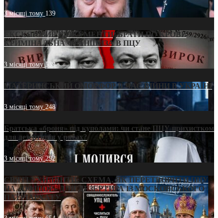
3 місяці тому
139
ЕКСКЛЮЗИВ (ДОКУМЕНТИ)/БРАТИ ПО КРОВІ:
КРИМІНАЛЬНА ФРАНШИЗА В ПЦУ
3 місяці тому
539
МАТЕРИНСЬКИЙ ОМОРФОР В ЧАС ВІЙНИ В УКРАЇНІ
3 місяці тому
248
Братська «броня» під куполами: чи стане ПЦУ прихистком
для дезертирів у рясах?
3 місяці тому
292
СВЯТІ УХИЛЯНТИ: СХЕМА, ЯК ПЕРЕТВОРИТИ ПЦУ
НА «ОФШОР» ДЛЯ ДЕЗЕРТИРА ІЗ МОСКОВСЬКОГО
ПАТРІАРХАТУ