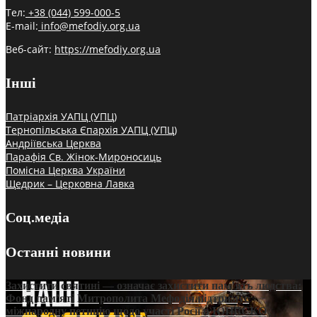
Тел:
+38 (044) 599-000-5
E-mail:
info@mefodiy.org.ua
Веб-сайт:
https://mefodiy.org.ua
Інші
Патріархія УАПЦ (УПЦ)
Тернопільська Єпархія УАПЦ (УПЦ)
Андріївська Церква
Парафія Св. Жінок-Мироносиць
Помісна Церква України
Щедрик – Церковна Лавка
Соц.медіа
Останні новини
Захистити святині — означає захистити пам’ять людства:
Фонд пам’яті Митрополита Мефодія підтримує
міжнародну петицію щодо участі Росії в ЮНЕСКО