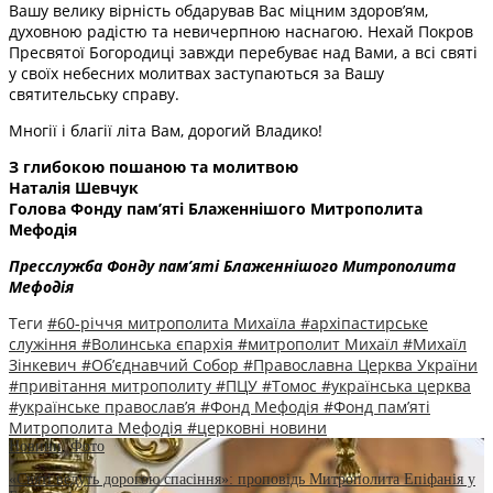
Вашу велику вірність обдарував Вас міцним здоров’ям,
духовною радістю та невичерпною наснагою. Нехай Покров
Пресвятої Богородиці завжди перебуває над Вами, а всі святі
у своїх небесних молитвах заступаються за Вашу
святительську справу.
Многії і благії літа Вам, дорогий Владико!
З глибокою пошаною та молитвою
Наталія Шевчук
Голова Фонду пам’яті Блаженнішого Митрополита
Мефодія
Пресслужба
Фонд
у
пам’яті Блаженнішого Митрополита
Мефоді
я
Теги
#60-річчя митрополита Михаїла
#архіпастирське
служіння
#Волинська єпархія
#митрополит Михаїл
#Михаїл
Зінкевич
#Об’єднавчий Собор
#Православна Церква України
#привітання митрополиту
#ПЦУ
#Томос
#українська церква
#українське православ’я
#Фонд Мефодія
#Фонд пам’яті
Митрополита Мефодія
#церковні новини
Новини
,
Фото
«Святі ведуть дорогою спасіння»: проповідь Митрополита Епіфанія у