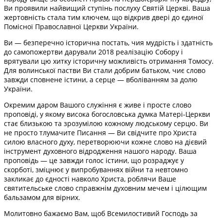
Ви проявили найвищий ступінь послуху Святій Церкві. Ваша
жертовність стала тим ключем, що відкрив двері до єдиної
Помісної Православної Церкви України.
Ви — безперечно історична постать, чия мудрість і здатність
до самопожертви дарували 2018 реалізацію Собору і
врятували цю хитку історичну можливість отримання Томосу.
Для волинської пастви Ви стали добрим батьком, чиє слово
завжди сповнене істини, а серце — вболіванням за долю
України.
Окремим даром Вашого служіння є живе і просте слово
проповіді, у якому висока богословська думка Матері-Церкви
стає близькою та зрозумілою кожному людському серцю. Ви
не просто тлумачите Писання — Ви свідчите про Христа
силою власного духу, перетворюючи кожне слово на дієвий
інструмент духовного відродження нашого народу. Ваша
проповідь — це завжди голос істини, що розраджує у
скорботі, зміцнює у випробуваннях війни та невтомно
закликає до єдності навколо Христа, роблячи Ваше
святительське слово справжнім духовним мечем і цілющим
бальзамом для вірних.
Молитовно бажаємо Вам, щоб Всемилостивий Господь за