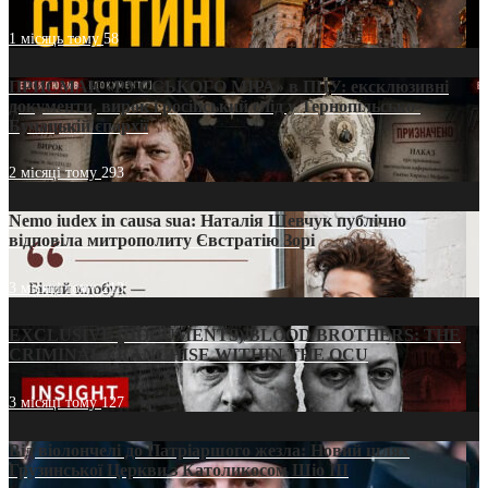
1 місяць тому
58
ПРИСМАК «РУССЬКОГО МІРА» в ПЦУ: ексклюзивні
документи, вирок і російський слід у Тернопільсько-
Бучацькій єпархії
2 місяці тому
293
Nemo iudex in causa sua: Наталія Шевчук публічно
відповіла митрополиту Євстратію Зорі
3 місяці тому
213
EXCLUSIVE (DOCUMENTS)/BLOOD BROTHERS: THE
CRIMINAL FRANCHISE WITHIN THE OCU
3 місяці тому
127
Від віолончелі до Патріаршого жезла: Новий шлях
Грузинської Церкви з Католикосом Шіо III