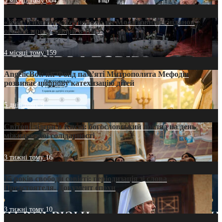
3 місяці тому
654
«Кейс Тихона» у Тернополі: як Молитовний сніданок
оголив кризу довіри в ПЦУ
4 місяці тому
159
AngelicBot: як Фонд пам’яті Митрополита Мефодія
розвиває цифрову катехизацію дітей
5 днів тому
9
Світові лідери в Києві: богословський погляд на день
міжнародної солідарності
3 тижні тому
16
35 років свободи совісті: періодизація зі слова
Предстоятеля. Документ епохи
3 тижні тому
10