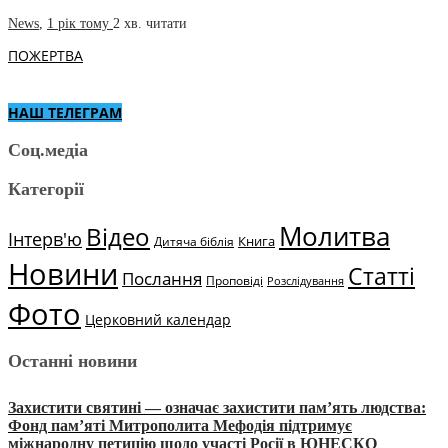
News
,
1 рік тому
2 хв.
читати
ПОЖЕРТВА
НАШ ТЕЛЕГРАМ
Соц.медіа
Категорії
Молитва
Відео
Інтерв'ю
Книга
Дитяча біблія
Новини
Статті
Послання
Проповіді
Розслідування
Фото
Церковний календар
Останні новини
Захистити святині — означає захистити пам’ять людства:
Фонд пам’яті Митрополита Мефодія підтримує
міжнародну петицію щодо участі Росії в ЮНЕСКО