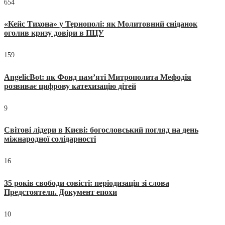
654
«Кейс Тихона» у Тернополі: як Молитовний сніданок
оголив кризу довіри в ПЦУ
159
AngelicBot: як Фонд пам’яті Митрополита Мефодія
розвиває цифрову катехизацію дітей
9
Світові лідери в Києві: богословський погляд на день
міжнародної солідарності
16
35 років свободи совісті: періодизація зі слова
Предстоятеля. Документ епохи
10