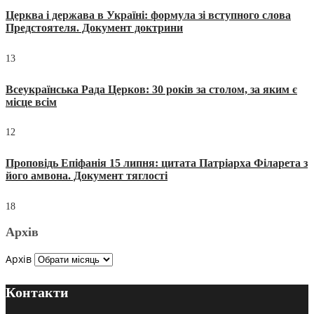
Церква і держава в Україні: формула зі вступного слова
Предстоятеля. Документ доктрини
13
Всеукраїнська Рада Церков: 30 років за столом, за яким є
місце всім
12
Проповідь Епіфанія 15 липня: цитата Патріарха Філарета з
його амвона. Документ тяглості
18
Архів
Архів
Контакти