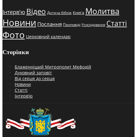
Молитва
Відео
Інтерв'ю
Книга
Дитяча біблія
Новини
Статті
Послання
Проповіді
Розслідування
Фото
Церковний календар
Сторінки
Блаженніший Митрополит Мефодій
Духовний заповіт
Від серця до серця
Новини
Статті
Інтерв’ю