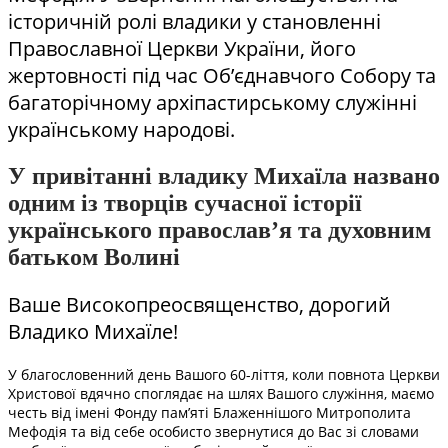
історичній ролі владики у становленні
Православної Церкви України, його
жертовності під час Об’єднавчого Собору та
багаторічному архіпастирському служінні
українському народові.
У привітанні владику Михаїла названо
одним із творців сучасної історії
українського православ’я та духовним
батьком Волині
Ваше Високопреосвященство, дорогий
Владико Михаїле!
У благословенний день Вашого 60-ліття, коли повнота Церкви
Христової вдячно споглядає на шлях Вашого служіння, маємо
честь від імені Фонду пам’яті Блаженнішого Митрополита
Мефодія та від себе особисто звернутися до Вас зі словами