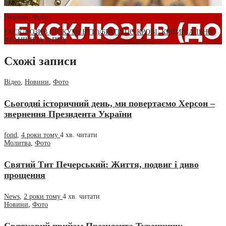
Богуславі
Новини
,
Фото
ЕКСКЛЮЗИВ (ДОКУМЕНТИ)/БРАТИ ПО КРОВІ: КРИМІНАЛЬНА
ФРАНШИЗА В ПЦУ
Схожі записи
Відео
,
Новини
,
Фото
Сьогодні історичний день, ми повертаємо Херсон –
звернення Президента України
fond
,
4 роки тому
4 хв.
читати
Молитва
,
Фото
Святий Тит Печерський: Життя, подвиг і диво
прощення
News
,
2 роки тому
4 хв.
читати
Новини
,
Фото