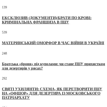
139
ЕКСКЛЮЗИВ (ДОКУМЕНТИ)/БРАТИ ПО КРОВІ:
КРИМІНАЛЬНА ФРАНШИЗА В ПЦУ
539
МАТЕРИНСЬКИЙ ОМОРФОР В ЧАС ВІЙНИ В УКРАЇНІ
248
Братська «броня» під куполами: чи стане ПЦУ прихистком
для дезертирів у рясах?
292
СВЯТІ УХИЛЯНТИ: СХЕМА, ЯК ПЕРЕТВОРИТИ ПЦУ
НА «ОФШОР» ДЛЯ ДЕЗЕРТИРА ІЗ МОСКОВСЬКОГО
ПАТРІАРХАТУ