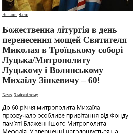
Новини
,
Фото
Божественна літургія в день
перенесення мощей Святителя
Миколая в Троїцькому соборі
Луцька/Митрополиту
Луцькому і Волинському
Михаїлу Зінкевичу – 60!
News
,
3 місяці тому
До 60-річчя митрополита Михаїла
прозвучало особливе привітання від Фонду
пам’яті Блаженнішого Митрополита
Мефодія. У зверненні наголошується на