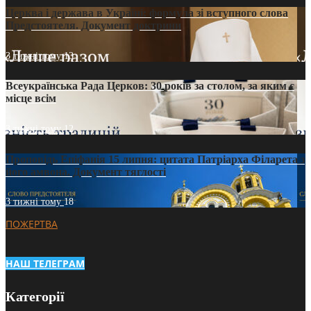
Церква і держава в Україні: формула зі вступного слова
Предстоятеля. Документ доктрини
3 тижні тому
13
Всеукраїнська Рада Церков: 30 років за столом, за яким є
місце всім
3 тижні тому
12
Проповідь Епіфанія 15 липня: цитата Патріарха Філарета з
його амвона. Документ тяглості
3 тижні тому
18
ПОЖЕРТВА
НАШ ТЕЛЕГРАМ
Категорії