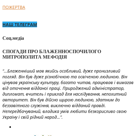
ПОЖЕРТВА
НАШ ТЕЛЕГРАМ
Соц.медіа
СПОГАДИ ПРО БЛАЖЕННОСПОЧИЛОГО
МИТРОПОЛИТА МЕФОДІЯ
“…Блаженніший мав якийсь особливий, дуже пронизливий
погляд. Він був дуже різнобічною та освіченою людиною. Він
цінував українську культуру, багато читав, працював і вимагав
від оточення відданої праці. Природжений адміністратор,
дипломат, вчитель і приклад для наслідування, непохитний
авторитет. Він був дійсно щирою людиною, здатним до
беззавітного служіння, виключно відданий правді.
Непередбачуваний, владика умів любити безкорисливо свою
Україну і свій рідний народ…”.