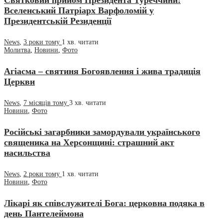
Святковий прийом Президента Туреччини:
Вселенський Патріарх Варфоломій у
Президентській Резиденції
News
,
3 роки тому
1 хв.
читати
Молитва
,
Новини
,
Фото
Агіасма – святиня Богоявлення і жива традиція
Церкви
News
,
7 місяців тому
3 хв.
читати
Новини
,
Фото
Російські загарбники замордували українського
священика на Херсонщині: страшний акт
насильства
News
,
2 роки тому
1 хв.
читати
Новини
,
Фото
Лікарі як співслужителі Бога: церковна подяка в
день Пантелеймона