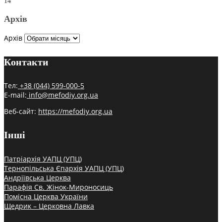
14
Архів
Архів
Контакти
Тел:
+38 (044) 599-000-5
E-mail:
info@mefodiy.org.ua
Веб-сайт:
https://mefodiy.org.ua
Інші
Патріархія УАПЦ (УПЦ)
Тернопільська Єпархія УАПЦ (УПЦ)
Андріївська Церква
Парафія Св. Жінок-Мироносиць
Помісна Церква України
Щедрик – Церковна Лавка