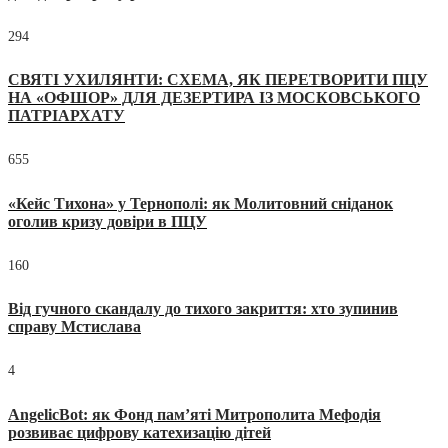
294
СВЯТІ УХИЛЯНТИ: СХЕМА, ЯК ПЕРЕТВОРИТИ ПЦУ
НА «ОФШОР» ДЛЯ ДЕЗЕРТИРА ІЗ МОСКОВСЬКОГО
ПАТРІАРХАТУ
655
«Кейс Тихона» у Тернополі: як Молитовний сніданок
оголив кризу довіри в ПЦУ
160
Від гучного скандалу до тихого закриття: хто зупинив
справу Мстислава
4
AngelicBot: як Фонд пам’яті Митрополита Мефодія
розвиває цифрову катехизацію дітей