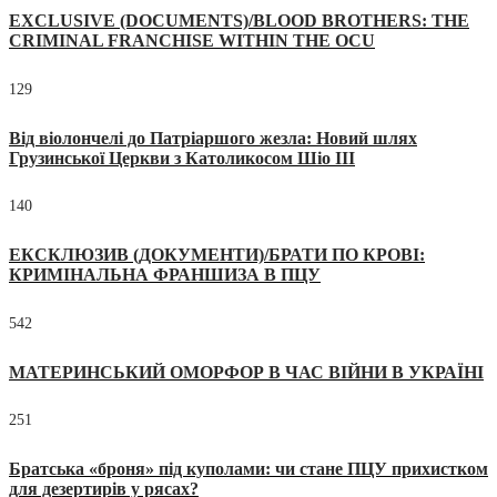
EXCLUSIVE (DOCUMENTS)/BLOOD BROTHERS: THE
CRIMINAL FRANCHISE WITHIN THE OCU
129
Від віолончелі до Патріаршого жезла: Новий шлях
Грузинської Церкви з Католикосом Шіо III
140
ЕКСКЛЮЗИВ (ДОКУМЕНТИ)/БРАТИ ПО КРОВІ:
КРИМІНАЛЬНА ФРАНШИЗА В ПЦУ
542
МАТЕРИНСЬКИЙ ОМОРФОР В ЧАС ВІЙНИ В УКРАЇНІ
251
Братська «броня» під куполами: чи стане ПЦУ прихистком
для дезертирів у рясах?