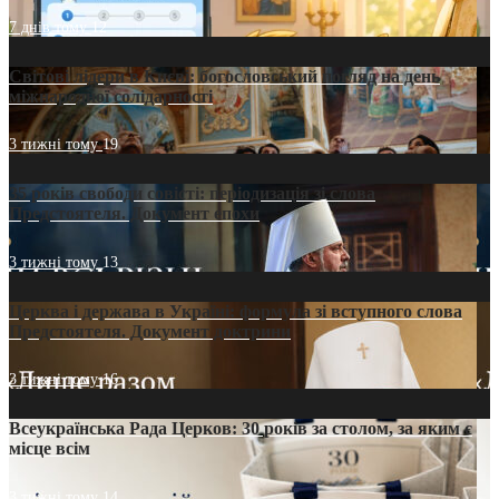
7 днів тому
12
Світові лідери в Києві: богословський погляд на день
міжнародної солідарності
3 тижні тому
19
35 років свободи совісті: періодизація зі слова
Предстоятеля. Документ епохи
3 тижні тому
13
Церква і держава в Україні: формула зі вступного слова
Предстоятеля. Документ доктрини
3 тижні тому
16
Всеукраїнська Рада Церков: 30 років за столом, за яким є
місце всім
3 тижні тому
14