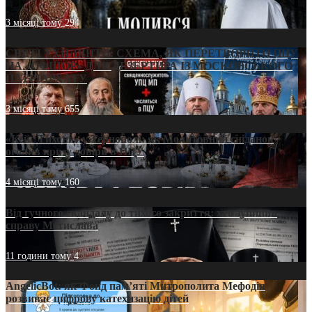
3 місяці тому
294
СВЯТІ УХИЛЯНТИ: СХЕМА, ЯК ПЕРЕТВОРИТИ ПЦУ
НА «ОФШОР» ДЛЯ ДЕЗЕРТИРА ІЗ МОСКОВСЬКОГО
ПАТРІАРХАТУ
3 місяці тому
655
«Кейс Тихона» у Тернополі: як Молитовний сніданок
оголив кризу довіри в ПЦУ
4 місяці тому
160
Від гучного скандалу до тихого закриття: хто зупинив
справу Мстислава
11 години тому
4
AngelicBot: як Фонд пам’яті Митрополита Мефодія
розвиває цифрову катехизацію дітей