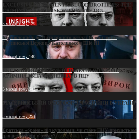
EXCLUSIVE (DOCUMENTS)/BLOOD BROTHERS: THE
CRIMINAL FRANCHISE WITHIN THE OCU
3 місяці тому
129
Від віолончелі до Патріаршого жезла: Новий шлях
Грузинської Церкви з Католикосом Шіо III
3 місяці тому
140
ЕКСКЛЮЗИВ (ДОКУМЕНТИ)/БРАТИ ПО КРОВІ:
КРИМІНАЛЬНА ФРАНШИЗА В ПЦУ
3 місяці тому
542
МАТЕРИНСЬКИЙ ОМОРФОР В ЧАС ВІЙНИ В УКРАЇНІ
3 місяці тому
251
Братська «броня» під куполами: чи стане ПЦУ прихистком
для дезертирів у рясах?