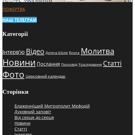
ПОЖЕРТВА
НАШ ТЕЛЕГРАМ
Категорії
Молитва
Відео
Інтерв'ю
Книга
Дитяча біблія
Новини
Статті
Послання
Проповіді
Розслідування
Фото
Церковний календар
Сторінки
Блаженніший Митрополит Мефодій
Духовний заповіт
Від серця до серця
Новини
Статті
Інтерв’ю