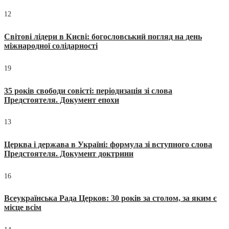
12
Світові лідери в Києві: богословський погляд на день
міжнародної солідарності
19
35 років свободи совісті: періодизація зі слова
Предстоятеля. Документ епохи
13
Церква і держава в Україні: формула зі вступного слова
Предстоятеля. Документ доктрини
16
Всеукраїнська Рада Церков: 30 років за столом, за яким є
місце всім