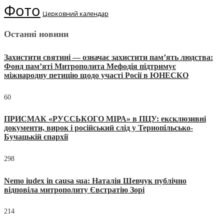
Фото
Церковний календар
Останні новини
Захистити святині — означає захистити пам’ять людства:
Фонд пам’яті Митрополита Мефодія підтримує
міжнародну петицію щодо участі Росії в ЮНЕСКО
60
ПРИСМАК «РУССЬКОГО МІРА» в ПЦУ: ексклюзивні
документи, вирок і російський слід у Тернопільсько-
Бучацькій єпархії
298
Nemo iudex in causa sua: Наталія Шевчук публічно
відповіла митрополиту Євстратію Зорі
214