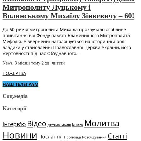
Митрополиту Луцькому і
Волинському Михаїлу Зінкевичу – 60!
До 60-річчя митрополита Михаїла прозвучало особливе
привітання від Фонду пам’яті Блаженнішого Митрополита
Мефодія. У зверненні наголошується на історичній ролі
владики у становленні Православної Церкви України, його
жертовності під час Об’єднавчого…
News
,
3 місяці тому
2 хв.
читати
ПОЖЕРТВА
НАШ ТЕЛЕГРАМ
Соц.медіа
Категорії
Молитва
Відео
Інтерв'ю
Книга
Дитяча біблія
Новини
Статті
Послання
Проповіді
Розслідування