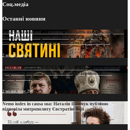
Соц.медіа
Останні новини
Захистити святині — означає захистити пам’ять людства:
Фонд пам’яті Митрополита Мефодія підтримує
міжнародну петицію щодо участі Росії в ЮНЕСКО
2 місяці тому
60
ПРИСМАК «РУССЬКОГО МІРА» в ПЦУ: ексклюзивні
документи, вирок і російський слід у Тернопільсько-
Бучацькій єпархії
2 місяці тому
298
Nemo iudex in causa sua: Наталія Шевчук публічно
відповіла митрополиту Євстратію Зорі
3 місяці тому
214