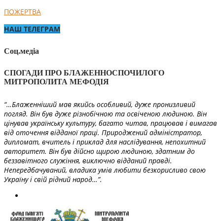
ПОЖЕРТВА
НАШ ТЕЛЕГРАМ
Соц.медіа
СПОГАДИ ПРО БЛАЖЕННОСПОЧИЛОГО
МИТРОПОЛИТА МЕФОДІЯ
“…Блаженніший мав якийсь особливий, дуже пронизливий
погляд. Він був дуже різнобічною та освіченою людиною. Він
цінував українську культуру, багато читав, працював і вимагав
від оточення відданої праці. Природжений адміністратор,
дипломат, вчитель і приклад для наслідування, непохитний
авторитет. Він був дійсно щирою людиною, здатним до
беззавітного служіння, виключно відданий правді.
Непередбачуваний, владика умів любити безкорисливо свою
Україну і свій рідний народ…”.