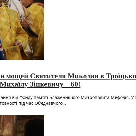
ння мощей Святителя Миколая в Троїцько
ихаїлу Зінкевичу – 60!
ання від Фонду пам’яті Блаженнішого Митрополита Мефодія. У з
товності під час Об’єднавчого…