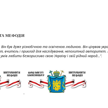
ТА МЕФОДІЯ
Він був дуже різнобічною та освіченою людиною. Він цінував укра
т, вчитель і приклад для наслідування, непохитний авторитет. 
умів любити безкорисливо свою Україну і свій рідний народ…”.