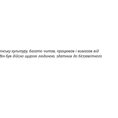
їнську культуру, багато читав, працював і вимагав від
Він був дійсно щирою людиною, здатним до беззавітного