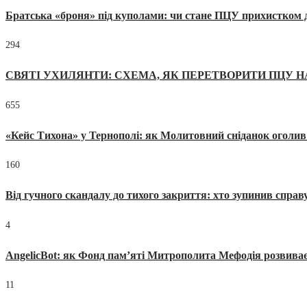
Братська «броня» під куполами: чи стане ПЦУ прихистком д
294
СВЯТІ УХИЛЯНТИ: СХЕМА, ЯК ПЕРЕТВОРИТИ ПЦУ Н
655
«Кейс Тихона» у Тернополі: як Молитовний сніданок оголив
160
Від гучного скандалу до тихого закриття: хто зупинив спра
4
AngelicBot: як Фонд пам’яті Митрополита Мефодія розвиває
11