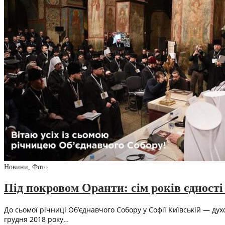
Новини
,
Фото
Під покровом Оранти: сім років єдност
До сьомої річниці Об’єднавчого Собору у Софії Київській — ду
грудня 2018 року…