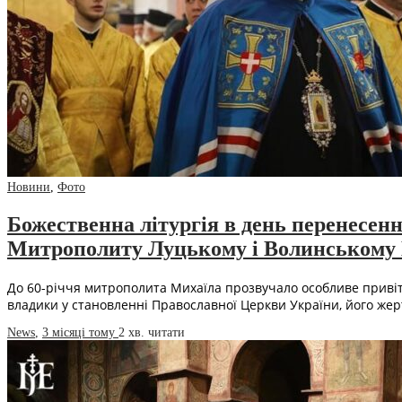
Новини
,
Фото
Божественна літургія в день перенесе
Митрополиту Луцькому і Волинському М
До 60-річчя митрополита Михаїла прозвучало особливе привіт
владики у становленні Православної Церкви України, його жер
News
,
3 місяці тому
2 хв.
читати