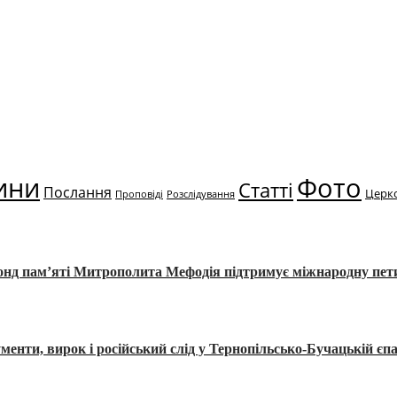
ини
Фото
Статті
Послання
Церк
Проповіді
Розслідування
Фонд пам’яті Митрополита Мефодія підтримує міжнародну пе
, вирок і російський слід у Тернопільсько-Бучацькій єпа