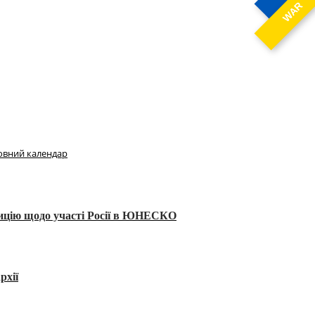
WAR
овний календар
тицію щодо участі Росії в ЮНЕСКО
рхії