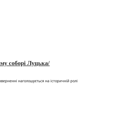
му соборі Луцька/
верненні наголошується на історичній ролі