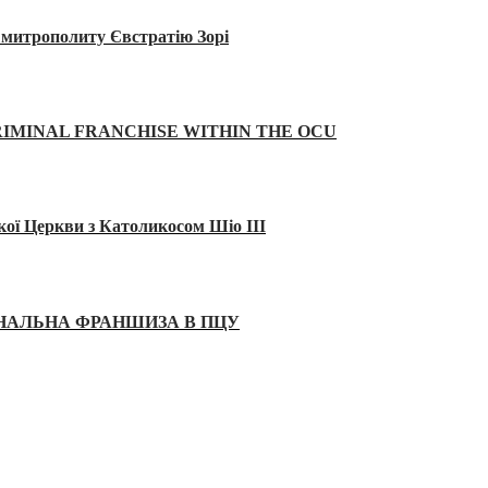
а митрополиту Євстратію Зорі
IMINAL FRANCHISE WITHIN THE OCU
кої Церкви з Католикосом Шіо III
ІНАЛЬНА ФРАНШИЗА В ПЦУ