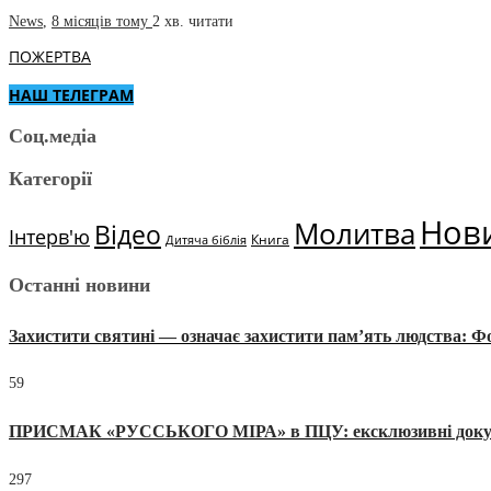
News
,
8 місяців тому
2 хв.
читати
ПОЖЕРТВА
НАШ ТЕЛЕГРАМ
Соц.медіа
Категорії
Нов
Молитва
Відео
Інтерв'ю
Книга
Дитяча біблія
Останні новини
Захистити святині — означає захистити пам’ять людства: 
59
ПРИСМАК «РУССЬКОГО МІРА» в ПЦУ: ексклюзивні документи
297