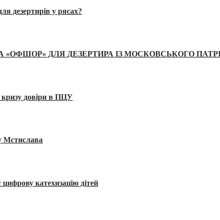
ля дезертирів у рясах?
А «ОФШОР» ДЛЯ ДЕЗЕРТИРА ІЗ МОСКОВСЬКОГО ПАТР
 кризу довіри в ПЦУ
ву Мстислава
 цифрову катехизацію дітей