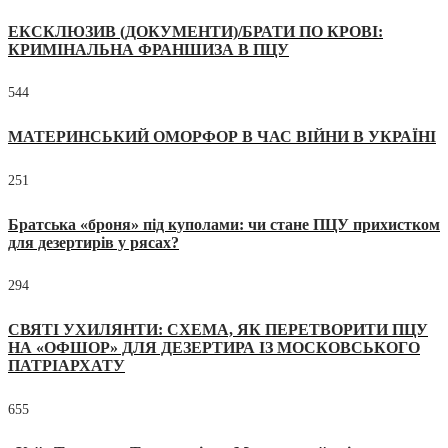
ЕКСКЛЮЗИВ (ДОКУМЕНТИ)/БРАТИ ПО КРОВІ:
КРИМІНАЛЬНА ФРАНШИЗА В ПЦУ
544
МАТЕРИНСЬКИЙ ОМОРФОР В ЧАС ВІЙНИ В УКРАЇНІ
251
Братська «броня» під куполами: чи стане ПЦУ прихистком
для дезертирів у рясах?
294
СВЯТІ УХИЛЯНТИ: СХЕМА, ЯК ПЕРЕТВОРИТИ ПЦУ
НА «ОФШОР» ДЛЯ ДЕЗЕРТИРА ІЗ МОСКОВСЬКОГО
ПАТРІАРХАТУ
655