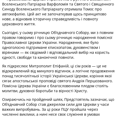
Вселенського Патріарха Варфоломія та Святого і Священного
Синоду Вселенського Патріархату отримала Томос про
автокефалію. Цей акт не започаткував щось принципово
нове, а відновив історичну справедливість і повноту
церковного життя.
Сьогодні, у сьому річницю Об’єднавчого Собору, ми з повним
правом говоримо і про сьому річницю народження помісної
Православної Церкви України. Народження, яке було
одноголосно підтримане єпископатом, духовенством і
вірянами — як свідомий і відповідальний вибір на користь
єдності, свободи та канонічної повноти.
Як підкреслює Митрополит Епіфаній, ці сім років — це не
відокремлений від минулого відтинок, а логічне продовження
понад тисячолітньої історії Української Церкви, коріння якої
сягає апостольської проповіді святого Андрія Першозваного.
Помісна Церква України є благословенним плодом століть
молитви, духовної боротьби та вірності Христу.
Озираючись на пройдений шлях, Предстоятель зазначає, що
Об’єднавчий Собор став джерелом сили для Церкви у часи
важких випробувань. За ці роки ПЦУ пройшла через
численні виклики, а нині несе своє служіння в умовах