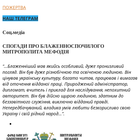
ПОЖЕРТВА
НАШ ТЕЛЕГРАМ
Соц.медіа
СПОГАДИ ПРО БЛАЖЕННОСПОЧИЛОГО
МИТРОПОЛИТА МЕФОДІЯ
“…Блаженніший мав якийсь особливий, дуже пронизливий
погляд. Він був дуже різнобічною та освіченою людиною. Він
цінував українську культуру, багато читав, працював і вимагав
від оточення відданої праці. Природжений адміністратор,
дипломат, вчитель і приклад для наслідування, непохитний
авторитет. Він був дійсно щирою людиною, здатним до
беззавітного служіння, виключно відданий правді.
Непередбачуваний, владика умів любити безкорисливо свою
Україну і свій рідний народ…”.