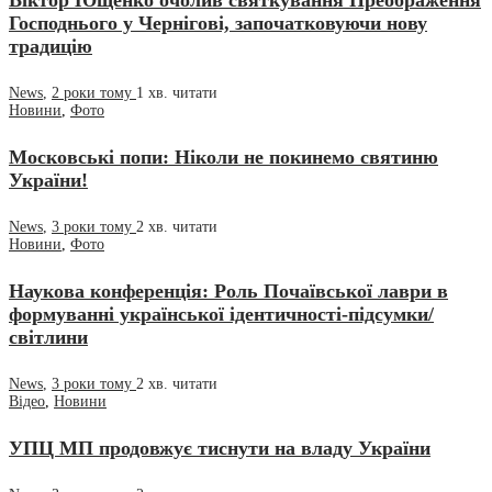
Віктор Ющенко очолив святкування Преображення
Господнього у Чернігові, започатковуючи нову
традицію
News
,
2 роки тому
1 хв.
читати
Новини
,
Фото
Московські попи: Ніколи не покинемо святиню
України!
News
,
3 роки тому
2 хв.
читати
Новини
,
Фото
Наукова конференція: Роль Почаївської лаври в
формуванні української ідентичності-підсумки/
світлини
News
,
3 роки тому
2 хв.
читати
Відео
,
Новини
УПЦ МП продовжує тиснути на владу України