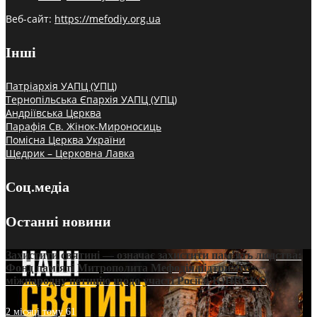
Веб-сайт:
https://mefodiy.org.ua
Інші
Патріархія УАПЦ (УПЦ)
Тернопільська Єпархія УАПЦ (УПЦ)
Андріївська Церква
Парафія Св. Жінок-Мироносиць
Помісна Церква України
Щедрик – Церковна Лавка
Соц.медіа
Останні новини
Захистити святині — означає захистити пам’ять людства:
Фонд пам’яті Митрополита Мефодія підтримує
міжнародну петицію щодо участі Росії в ЮНЕСКО
2 місяці тому
61