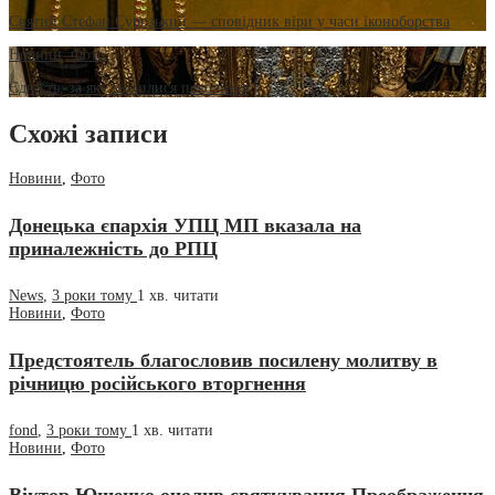
Святий Стефан Сурозький — сповідник віри у часи іконоборства
Новини
,
Фото
Єдність, за яку молилися покоління
Схожі записи
Новини
,
Фото
Донецька єпархія УПЦ МП вказала на
приналежність до РПЦ
News
,
3 роки тому
1 хв.
читати
Новини
,
Фото
Предстоятель благословив посилену молитву в
річницю російського вторгнення
fond
,
3 роки тому
1 хв.
читати
Новини
,
Фото