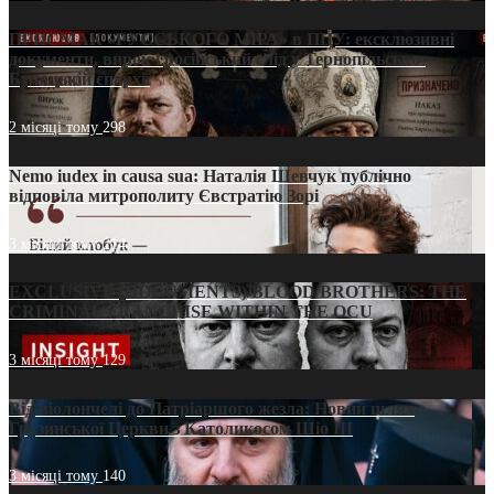
ПРИСМАК «РУССЬКОГО МІРА» в ПЦУ: ексклюзивні
документи, вирок і російський слід у Тернопільсько-
Бучацькій єпархії
2 місяці тому
298
Nemo iudex in causa sua: Наталія Шевчук публічно
відповіла митрополиту Євстратію Зорі
3 місяці тому
214
EXCLUSIVE (DOCUMENTS)/BLOOD BROTHERS: THE
CRIMINAL FRANCHISE WITHIN THE OCU
3 місяці тому
129
Від віолончелі до Патріаршого жезла: Новий шлях
Грузинської Церкви з Католикосом Шіо III
3 місяці тому
140