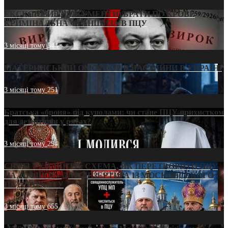
ЕКСКЛЮЗИВ (ДОКУМЕНТИ)/БРАТИ ПО КРОВІ:
КРИМІНАЛЬНА ФРАНШИЗА В ПЦУ
3 місяці тому
544
МАТЕРИНСЬКИЙ ОМОРФОР В ЧАС ВІЙНИ В УКРАЇНІ
3 місяці тому
251
Братська «броня» під куполами: чи стане ПЦУ прихистком
для дезертирів у рясах?
3 місяці тому
294
СВЯТІ УХИЛЯНТИ: СХЕМА, ЯК ПЕРЕТВОРИТИ ПЦУ
НА «ОФШОР» ДЛЯ ДЕЗЕРТИРА ІЗ МОСКОВСЬКОГО
ПАТРІАРХАТУ
3 місяці тому
655