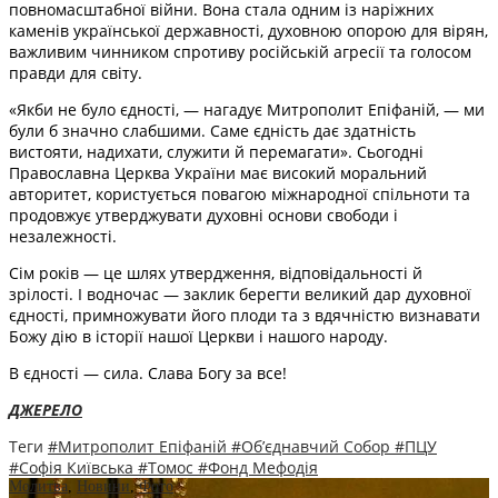
повномасштабної війни. Вона стала одним із наріжних
каменів української державності, духовною опорою для вірян,
важливим чинником спротиву російській агресії та голосом
правди для світу.
«Якби не було єдності, — нагадує Митрополит Епіфаній, — ми
були б значно слабшими. Саме єдність дає здатність
вистояти, надихати, служити й перемагати». Сьогодні
Православна Церква України має високий моральний
авторитет, користується повагою міжнародної спільноти та
продовжує утверджувати духовні основи свободи і
незалежності.
Сім років — це шлях утвердження, відповідальності й
зрілості. І водночас — заклик берегти великий дар духовної
єдності, примножувати його плоди та з вдячністю визнавати
Божу дію в історії нашої Церкви і нашого народу.
В єдності — сила. Слава Богу за все!
ДЖЕРЕЛО
Теги
#Митрополит Епіфаній
#Об’єднавчий Собор
#ПЦУ
#Софія Київська
#Томос
#Фонд Мефодія
Молитва
,
Новини
,
Фото