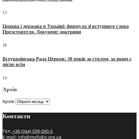
13
Церква і держава в Україні: формула зі вступного слова
Предстоятеля. Документ доктрини
16
Всеукраїнська Рада Церков: 30 років за столом, за яким є
місце всім
14
Архів
Архів
Контакти
Тел:
+38 (044) 599-000-5
E-mail:
info@mefodiy.org.ua