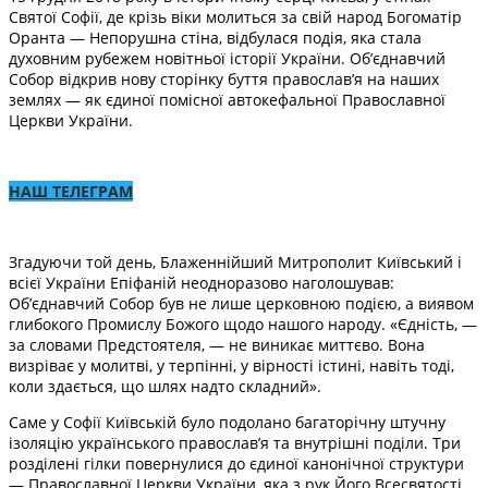
Святої Софії, де крізь віки молиться за свій народ Богоматір
Оранта — Непорушна стіна, відбулася подія, яка стала
духовним рубежем новітньої історії України. Об’єднавчий
Собор відкрив нову сторінку буття православ’я на наших
землях — як єдиної помісної автокефальної Православної
Церкви України.
НАШ ТЕЛЕГРАМ
Згадуючи той день, Блаженнійший Митрополит Київський і
всієї України Епіфаній неодноразово наголошував:
Об’єднавчий Собор був не лише церковною подією, а виявом
глибокого Промислу Божого щодо нашого народу. «Єдність, —
за словами Предстоятеля, — не виникає миттєво. Вона
визріває у молитві, у терпінні, у вірності істині, навіть тоді,
коли здається, що шлях надто складний».
Саме у Софії Київській було подолано багаторічну штучну
ізоляцію українського православ’я та внутрішні поділи. Три
розділені гілки повернулися до єдиної канонічної структури
— Православної Церкви України, яка з рук Його Всесвятості