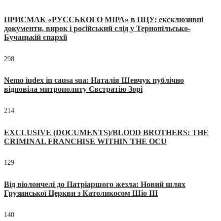
ПРИСМАК «РУССЬКОГО МІРА» в ПЦУ: ексклюзивні
документи, вирок і російський слід у Тернопільсько-
Бучацькій єпархії
298
Nemo iudex in causa sua: Наталія Шевчук публічно
відповіла митрополиту Євстратію Зорі
214
EXCLUSIVE (DOCUMENTS)/BLOOD BROTHERS: THE
CRIMINAL FRANCHISE WITHIN THE OCU
129
Від віолончелі до Патріаршого жезла: Новий шлях
Грузинської Церкви з Католикосом Шіо III
140