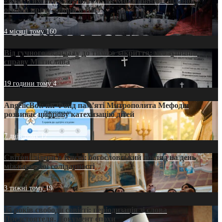
«Кейс Тихона» у Тернополі: як Молитовний сніданок
оголив кризу довіри в ПЦУ
4 місяці тому
160
Від гучного скандалу до тихого закриття: хто зупинив
справу Мстислава
19 години тому
4
AngelicBot: як Фонд пам’яті Митрополита Мефодія
розвиває цифрову катехизацію дітей
7 днів тому
12
Світові лідери в Києві: богословський погляд на день
міжнародної солідарності
3 тижні тому
19
35 років свободи совісті: періодизація зі слова
Предстоятеля. Документ епохи