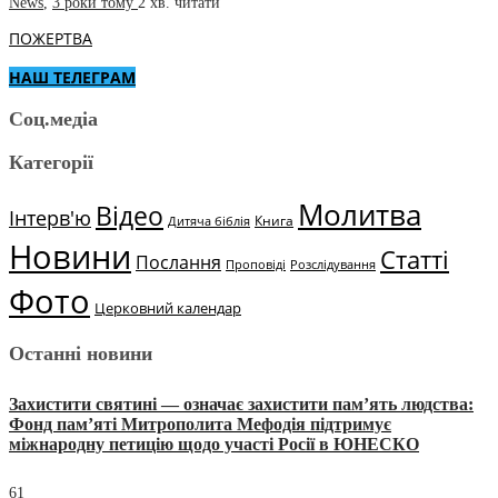
News
,
3 роки тому
2 хв.
читати
ПОЖЕРТВА
НАШ ТЕЛЕГРАМ
Соц.медіа
Категорії
Молитва
Відео
Інтерв'ю
Книга
Дитяча біблія
Новини
Статті
Послання
Проповіді
Розслідування
Фото
Церковний календар
Останні новини
Захистити святині — означає захистити пам’ять людства:
Фонд пам’яті Митрополита Мефодія підтримує
міжнародну петицію щодо участі Росії в ЮНЕСКО
61