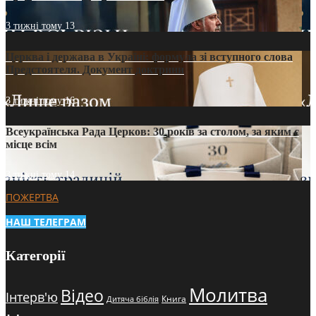
3 тижні тому
13
Церква і держава в Україні: формула зі вступного слова
Предстоятеля. Документ доктрини
3 тижні тому
16
Всеукраїнська Рада Церков: 30 років за столом, за яким є
місце всім
3 тижні тому
14
ПОЖЕРТВА
НАШ ТЕЛЕГРАМ
Категорії
Молитва
Відео
Інтерв'ю
Книга
Дитяча біблія