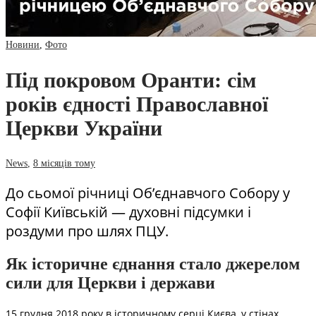
Новини
,
Фото
Під покровом Оранти: сім
років єдності Православної
Церкви України
News
,
8 місяців тому
До сьомої річниці Об’єднавчого Собору у
Софії Київській — духовні підсумки і
роздуми про шлях ПЦУ.
Як історичне єднання стало джерелом
сили для Церкви і держави
15 грудня 2018 року в історичному серці Києва, у стінах