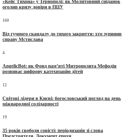
«Кейс Тихона» у Тернополі: як Молитовний сніданок
оголив кризу довіри в ПЦУ
160
Від гучного скандалу до тихого закриття: хто зупинив
справу Мстислава
4
AngelicBot: як Фонд пам’яті Митрополита Мефодія
розвиває цифрову катехизацію дітей
12
Світові лідери в Києві: богословський погляд на день
міжнародної солідарності
19
35 років свободи совісті: періодизація зі слова
Предстоятеля. Документ епохи