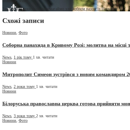
Новини
,
Фото
Заклик до милосердя: перемагаймо зло добром разом із Церквою
Схожі записи
Новини
,
Фото
Соборна панахида в Кривому Розі: молитва на місці т
News
,
1 рік тому
1 хв.
читати
Новини
Митрополит Симеон зустрівся з новим командиром 2
News
,
2 роки тому
1 хв.
читати
Новини
Білоруська православна церква готова прийняти мо
News
,
3 роки тому
2 хв.
читати
Новини
,
Фото