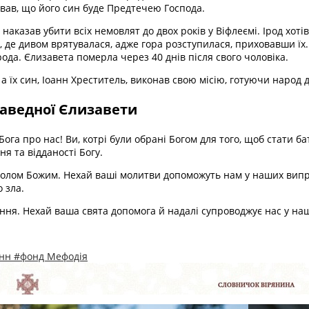
ував, що його син буде Предтечею Господа.
 наказав убити всіх немовлят до двох років у Віфлеємі. Ірод хот
 де дивом врятувалася, адже гора розступилася, приховавши їх. 
ода. Єлизавета померла через 40 днів після свого чоловіка.
, а їх син, Іоанн Хреститель, виконав свою місію, готуючи народ
раведної Єлизавети
Бога про нас! Ви, котрі були обрані Богом для того, щоб стати б
я та відданості Богу.
естолом Божим. Нехай ваші молитви допоможуть нам у наших випр
 зла.
хання. Нехай ваша свята допомога й надалі супроводжує нас у на
анн
#фонд Мефодія