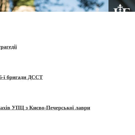
рагедії
6-ї бригади ДССТ
нахів УПЦ з Києво-Печерської лаври