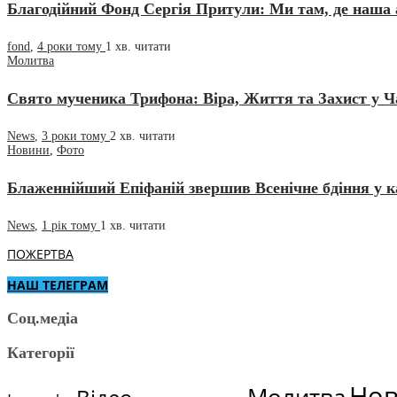
Благодійний Фонд Сергія Притули: Ми там, де наша а
fond
,
4 роки тому
1 хв.
читати
Молитва
Свято мученика Трифона: Віра, Життя та Захист у Ч
News
,
3 роки тому
2 хв.
читати
Новини
,
Фото
Блаженнійший Епіфаній звершив Всенічне бдіння у 
News
,
1 рік тому
1 хв.
читати
ПОЖЕРТВА
НАШ ТЕЛЕГРАМ
Соц.медіа
Категорії
Но
Молитва