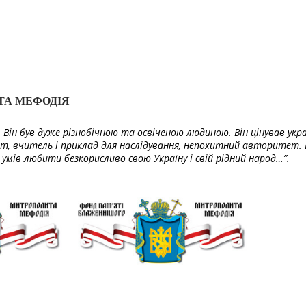
ТА МЕФОДІЯ
Він був дуже різнобічною та освіченою людиною. Він цінував укра
т, вчитель і приклад для наслідування, непохитний авторитет. 
умів любити безкорисливо свою Україну і свій рідний народ…”.