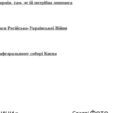
рмія, там, де їй потрібна допомога
аси Російсько-Української Війни
кафедральному соборі Києва
вини
Фото