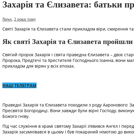
Захарія та Єлизавета: батьки п
News
,
2 роки тому
Святі Захарія та Єлизавета стали прикладом віри, смирення т
Як святі Захарія та Єлизавета пройшли
Святий пророк Захарія і свята праведна Єлизавета – двоє старо
Пророка, Предтечі та Хрестителя Господнього Іоанна, вони мали
прикладом для вірян у всіх епохах.
НАШ ТЕЛЕГРАМ
Праведні Захарія та Єлизавета походили з роду Ааронового: За
Пресвятої Богородиці. Вони завжди були вірні Господу, викону
Божого гніву.
Під час служіння в храмі святому Захарії з’явився Ангел і пер
Захарія засумнівався в цьому і був покараний німотою до вик