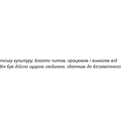
їнську культуру, багато читав, працював і вимагав від
Він був дійсно щирою людиною, здатним до беззавітного