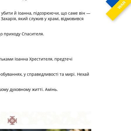
WAR
ів убити й Іоанна, підозрюючи, що саме він —
Захарія, який служив у храмі, відмовився
 до приходу Спасителя.
атьками Іоанна Хрестителя, предтечі
обуваннях, у справедливості та мирі. Нехай
шому духовному житті. Амінь.