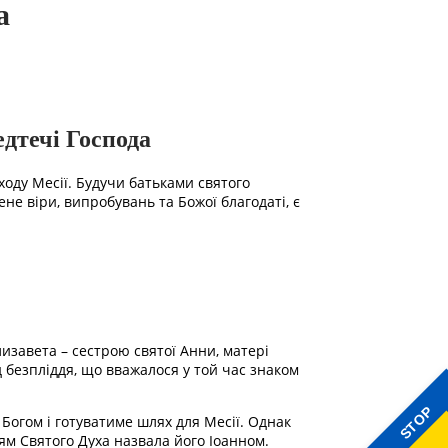
а
дтечі Господа
ходу Месії. Будучи батьками святого
не віри, випробувань та Божої благодаті, є
лизавета – сестрою святої Анни, матері
д безпліддя, що вважалося у той час знаком
STOP
 Богом і готуватиме шлях для Месії. Однак
ям Святого Духа назвала його Іоанном.