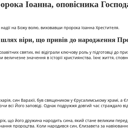
ророка Іоанна, оповісника Господ
а надії на Божу волю, виховавши пророка Іоанна Хрестителя.
 шлях віри, що привів до народження Пре
завітних святих, які відіграли ключову роль у підготовці до при
 величезне значення в історії християнства. Їхнє життя, сповне
харія, син Варахії, був священиком у Єрусалимському храмі, а Є
ючи всі Його заповіді. Однак подружжя довгий час страждало ві
едрік, що його дружина народить сина, який стане великим перед
онання пророцтва. Коли народився син, Єлизавета за навіюванн