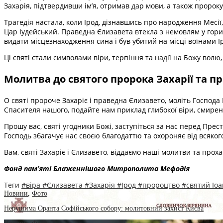
Захарія, підтвердивши ім’я, отримав дар мови, а також пророк
Трагедія настала, коли Ірод, дізнавшись про народження Месії,
Цар Іудейський. Праведна Єлизавета втекла з немовлям у гори,
видати місцезнаходження сина і був убитий на місці воїнами Ір
Ці святі стали символами віри, терпіння та надії на Божу волю
Молитва до святого пророка Захарії та п
О святі пророче Захаріє і праведна Єлизавето, моліть Господа 
Спасителя нашого, подайте нам приклад глибокої віри, смиренн
Прошу вас, святі угодники Божі, заступіться за нас перед Пр
Господь збагачує нас своєю благодаттю та охороняє від всякого
Вам, святі Захаріє і Єлизавето, віддаємо наші молитви та про
Фонд пам’яті Блаженнішого Митрополита Мефоді
я
Теги
#віра
#Єлизавета
#Захарія
#Ірод
#пророцтво
#святий Іо
Новини
,
Фото
Нерушима Оранта Софійського собору: молитовний захист Києва