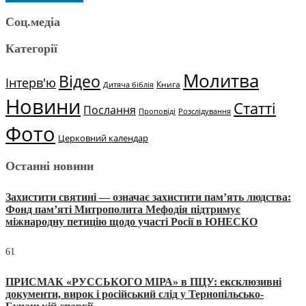
Соц.медіа
Категорії
Молитва
Відео
Інтерв'ю
Книга
Дитяча біблія
Новини
Статті
Послання
Проповіді
Розслідування
Фото
Церковний календар
Останні новини
Захистити святині — означає захистити пам’ять людства:
Фонд пам’яті Митрополита Мефодія підтримує
міжнародну петицію щодо участі Росії в ЮНЕСКО
61
ПРИСМАК «РУССЬКОГО МІРА» в ПЦУ: ексклюзивні
документи, вирок і російський слід у Тернопільсько-