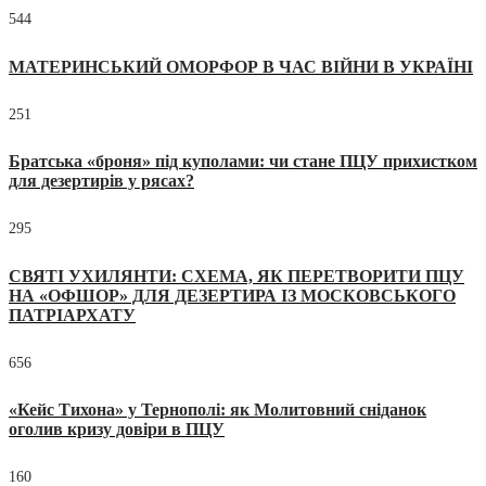
544
МАТЕРИНСЬКИЙ ОМОРФОР В ЧАС ВІЙНИ В УКРАЇНІ
251
Братська «броня» під куполами: чи стане ПЦУ прихистком
для дезертирів у рясах?
295
СВЯТІ УХИЛЯНТИ: СХЕМА, ЯК ПЕРЕТВОРИТИ ПЦУ
НА «ОФШОР» ДЛЯ ДЕЗЕРТИРА ІЗ МОСКОВСЬКОГО
ПАТРІАРХАТУ
656
«Кейс Тихона» у Тернополі: як Молитовний сніданок
оголив кризу довіри в ПЦУ
160