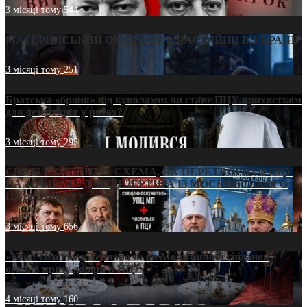
3 місяці тому
544
МАТЕРИНСЬКИЙ ОМОРФОР В ЧАС ВІЙНИ В УКРАЇНІ
3 місяці тому
251
Братська «броня» під куполами: чи стане ПЦУ прихистком
для дезертирів у рясах?
3 місяці тому
295
СВЯТІ УХИЛЯНТИ: СХЕМА, ЯК ПЕРЕТВОРИТИ ПЦУ
НА «ОФШОР» ДЛЯ ДЕЗЕРТИРА ІЗ МОСКОВСЬКОГО
ПАТРІАРХАТУ
3 місяці тому
656
«Кейс Тихона» у Тернополі: як Молитовний сніданок
оголив кризу довіри в ПЦУ
4 місяці тому
160