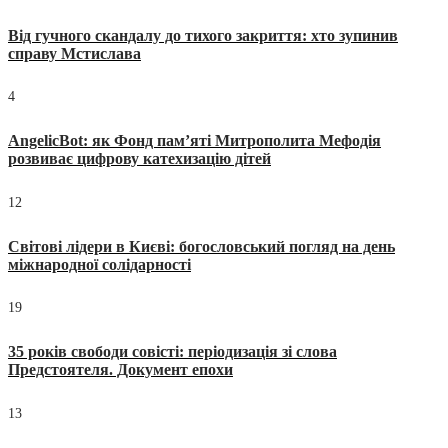
Від гучного скандалу до тихого закриття: хто зупинив
справу Мстислава
4
AngelicBot: як Фонд пам’яті Митрополита Мефодія
розвиває цифрову катехизацію дітей
12
Світові лідери в Києві: богословський погляд на день
міжнародної солідарності
19
35 років свободи совісті: періодизація зі слова
Предстоятеля. Документ епохи
13