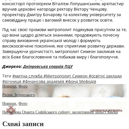
консисторії протоієреєм Віталієм Лопушанським, архіпастир
вручив церковні нагороди ректору Віктору Ченцову,
проректору Дмитру Бочарову та колективу університету за
самовіддану працю і вагомий внесок у розвиток освіти.
Під час своєї промови митрополит подякував присутнім за те,
що вони щедро діляться знаннями, продовжують почесну
справу виховання української молоді і формують
високоосвічене покоління, яке сприятиме розвитку держави.
Завершуючи урочистості, митрополит Симеон закликав на
всіх Боже благословення та побажав миру і благополуччя.
Джерело:
Дніпровська єпархія ПЦУ
Теги
#митна служба
#Митрополит Симеон
#освітні заклади
#річниця
#фінансова академія
#фонд Мефодія
Новини
,
Фото
Ризик Зеленського
Новини
,
Фото
Нерушима Оранта Софійського собору: молитовний захист Києва
Схожі записи