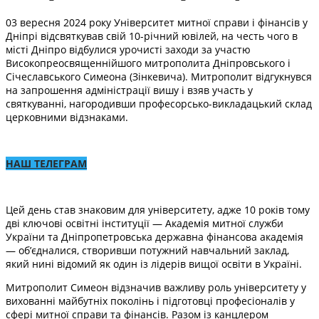
03 вересня 2024 року Університет митної справи і фінансів у
Дніпрі відсвяткував свій 10-річний ювілей, на честь чого в
місті Дніпро відбулися урочисті заходи за участю
Високопреосвященнійшого митрополита Дніпровського і
Січеславського Симеона (Зінкевича). Митрополит відгукнувся
на запрошення адміністрації вишу і взяв участь у
святкуванні, нагородивши професорсько-викладацький склад
церковними відзнаками.
НАШ ТЕЛЕГРАМ
Цей день став знаковим для університету, адже 10 років тому
дві ключові освітні інституції — Академія митної служби
України та Дніпропетровська державна фінансова академія
— об’єдналися, створивши потужний навчальний заклад,
який нині відомий як один із лідерів вищої освіти в Україні.
Митрополит Симеон відзначив важливу роль університету у
вихованні майбутніх поколінь і підготовці професіоналів у
сфері митної справи та фінансів. Разом із канцлером