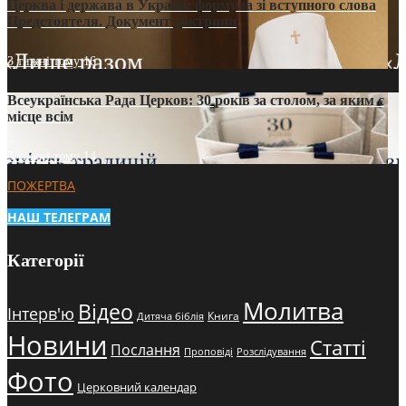
Церква і держава в Україні: формула зі вступного слова
Предстоятеля. Документ доктрини
3 тижні тому
16
Всеукраїнська Рада Церков: 30 років за столом, за яким є
місце всім
3 тижні тому
14
ПОЖЕРТВА
НАШ ТЕЛЕГРАМ
Категорії
Молитва
Відео
Інтерв'ю
Книга
Дитяча біблія
Новини
Статті
Послання
Проповіді
Розслідування
Фото
Церковний календар