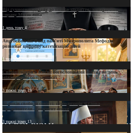
Від гучного скандалу до тихого закриття: хто зупинив
справу Мстислава
1 день тому
4
AngelicBot: як Фонд пам’яті Митрополита Мефодія
розвиває цифрову катехизацію дітей
1 тиждень тому
12
Світові лідери в Києві: богословський погляд на день
міжнародної солідарності
3 тижні тому
19
35 років свободи совісті: періодизація зі слова
Предстоятеля. Документ епохи
3 тижні тому
13