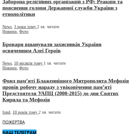
Заборона релігійних організацій з РФ: Реакція та
пояснення голови Державної служби України з
етнополітики
News
,
3 роки тому
2 хв.
читати
Новини
,
Фото
Бровари вшанували захисників України
освяченням Алеї Героїв
News
,
10 місяців тому
1 хв.
читати
Новини
,
Фото
Фонд пам’яті Блаженнішого Митрополита Мефодія
провів робочу нараду з увіковічення пам’яті
Предстоятеля УАПЦ (2000-2015) до дня Святих
Кирила та Мефодія
fond
,
10 років тому
2 хв.
читати
ПОЖЕРТВА
НАШ ТЕЛЕГРАМ