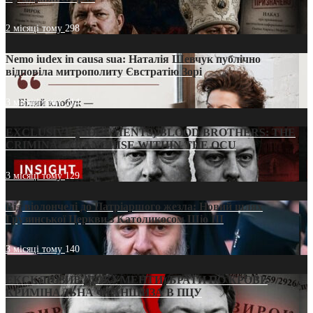
2 місяці тому
298
Nemo iudex in causa sua: Наталія Шевчук публічно
відповіла митрополиту Євстратію Зорі
3 місяці тому
214
EXCLUSIVE (DOCUMENTS)/BLOOD BROTHERS: THE
CRIMINAL FRANCHISE WITHIN THE OCU
3 місяці тому
129
Від віолончелі до Патріаршого жезла: Новий шлях
Грузинської Церкви з Католикосом Шіо III
3 місяці тому
140
ЕКСКЛЮЗИВ (ДОКУМЕНТИ)/БРАТИ ПО КРОВІ:
КРИМІНАЛЬНА ФРАНШИЗА В ПЦУ