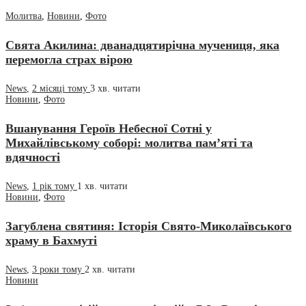
Молитва
,
Новини
,
Фото
Свята Акилина: дванадцятирічна мучениця, яка
перемогла страх вірою
News
,
2 місяці тому
3 хв.
читати
Новини
,
Фото
Вшанування Героїв Небесної Сотні у
Михайлівському соборі: молитва пам’яті та
вдячності
News
,
1 рік тому
1 хв.
читати
Новини
,
Фото
Загублена святиня: Історія Свято-Миколаївського
храму в Бахмуті
News
,
3 роки тому
2 хв.
читати
Новини