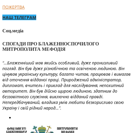
ПОЖЕРТВА
НАШ ТЕЛЕГРАМ
Соц.медіа
СПОГАДИ ПРО БЛАЖЕННОСПОЧИЛОГО
МИТРОПОЛИТА МЕФОДІЯ
“…Блаженніший мав якийсь особливий, дуже пронизливий
погляд. Він був дуже різнобічною та освіченою людиною. Він
цінував українську культуру, багато читав, працював і вимагав
від оточення відданої праці. Природжений адміністратор,
дипломат, вчитель і приклад для наслідування, непохитний
авторитет. Він був дійсно щирою людиною, здатним до
беззавітного служіння, виключно відданий правді.
Непередбачуваний, владика умів любити безкорисливо свою
Україну і свій рідний народ…”.