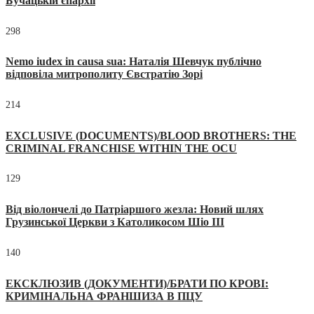
Бучацькій єпархії
298
Nemo iudex in causa sua: Наталія Шевчук публічно
відповіла митрополиту Євстратію Зорі
214
EXCLUSIVE (DOCUMENTS)/BLOOD BROTHERS: THE
CRIMINAL FRANCHISE WITHIN THE OCU
129
Від віолончелі до Патріаршого жезла: Новий шлях
Грузинської Церкви з Католикосом Шіо III
140
ЕКСКЛЮЗИВ (ДОКУМЕНТИ)/БРАТИ ПО КРОВІ:
КРИМІНАЛЬНА ФРАНШИЗА В ПЦУ