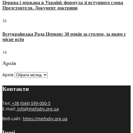
Церква і держава в Україні: формула зі вступного слова
Предстоятеля. Документ доктрини
16
Всеукраїнська Рада Церков: 30 років за столом, за яким є
місце всім
14
Архів
Архів
Контакти
Тел:
+38 (044) 599-000-5
E-mail:
info@mefodiy.org.ua
Веб-сайт:
https://mefodiy.org.ua
Інші