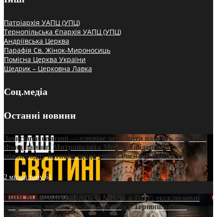
Патріархія УАПЦ (УПЦ)
Тернопільська Єпархія УАПЦ (УПЦ)
Андріївська Церква
Парафія Св. Жінок-Мироносиць
Помісна Церква України
Щедрик – Церковна Лавка
Соц.медіа
Останні новини
Захистити святині — означає захистити пам’ять людства:
Фонд пам’яті Митрополита Мефодія підтримує
міжнародну петицію щодо участі Росії в ЮНЕСКО
2 місяці тому
61
ПРИСМАК «РУССЬКОГО МІРА» в ПЦУ: ексклюзивні
документи, вирок і російський слід у Тернопільсько-
Бучацькій єпархії