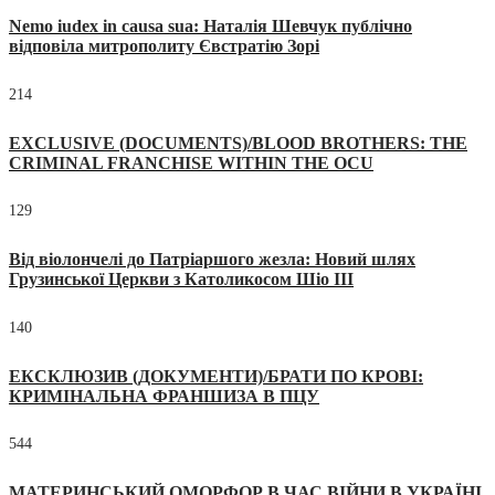
Nemo iudex in causa sua: Наталія Шевчук публічно
відповіла митрополиту Євстратію Зорі
214
EXCLUSIVE (DOCUMENTS)/BLOOD BROTHERS: THE
CRIMINAL FRANCHISE WITHIN THE OCU
129
Від віолончелі до Патріаршого жезла: Новий шлях
Грузинської Церкви з Католикосом Шіо III
140
ЕКСКЛЮЗИВ (ДОКУМЕНТИ)/БРАТИ ПО КРОВІ:
КРИМІНАЛЬНА ФРАНШИЗА В ПЦУ
544
МАТЕРИНСЬКИЙ ОМОРФОР В ЧАС ВІЙНИ В УКРАЇНІ