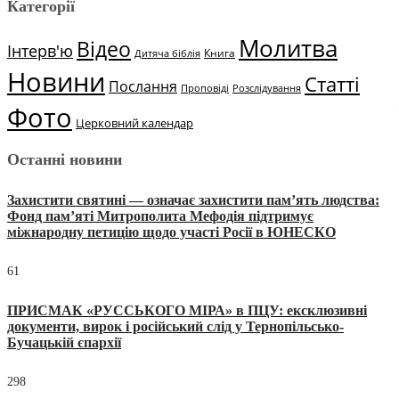
Категорії
Молитва
Відео
Інтерв'ю
Книга
Дитяча біблія
Новини
Статті
Послання
Проповіді
Розслідування
Фото
Церковний календар
Останні новини
Захистити святині — означає захистити пам’ять людства:
Фонд пам’яті Митрополита Мефодія підтримує
міжнародну петицію щодо участі Росії в ЮНЕСКО
61
ПРИСМАК «РУССЬКОГО МІРА» в ПЦУ: ексклюзивні
документи, вирок і російський слід у Тернопільсько-
Бучацькій єпархії
298