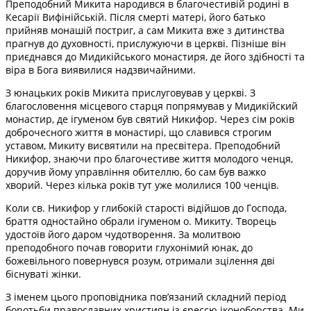
Преподобний Микита народився в благочестивій родині в
Кесарії Вифінійській. Після смерті матері, його батько
прийняв монашій постриг, а сам Микита вже з дитинства
прагнув до духовності, прислужуючи в церкві. Пізніше він
приєднався до Мидикійського монастиря, де його здібності та
віра в Бога виявилися надзвичайними.
З юнацьких років Микита прислуговував у церкві. З
благословення місцевого старця попрямував у Мидикійский
монастир, де ігуменом був святий Никифор. Через сім років
доброчесного життя в монастирі, що славився строгим
уставом, Микиту висвятили на пресвітера. Преподобний
Никифор, знаючи про благочестиве життя молодого ченця,
доручив йому управління обителлю, бо сам був важко
хворий. Через кілька років тут уже молилися 100 ченців.
Коли св. Никифор у глибокій старості відійшов до Господа,
браття одностайно обрали ігуменом о. Микиту. Творець
удостоїв його даром чудотворення. За молитвою
преподобного почав говорити глухонімий юнак, до
божевільного повернувся розум, отримали зцілення дві
біснуваті жінки.
З іменем цього проповідника пов’язаний складний період
боротьби православних християн із єрессю іконоборства. Ми