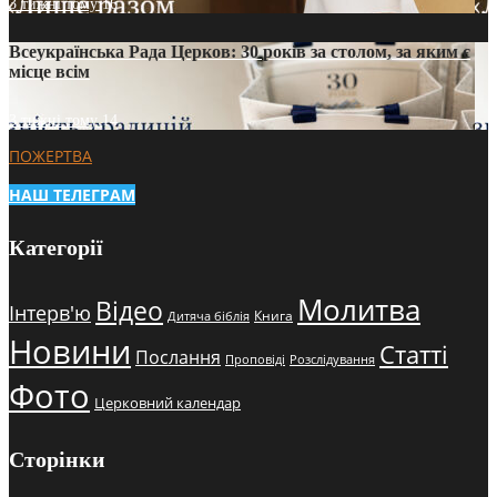
3 тижні тому
16
Всеукраїнська Рада Церков: 30 років за столом, за яким є
місце всім
3 тижні тому
14
ПОЖЕРТВА
НАШ ТЕЛЕГРАМ
Категорії
Молитва
Відео
Інтерв'ю
Книга
Дитяча біблія
Новини
Статті
Послання
Проповіді
Розслідування
Фото
Церковний календар
Сторінки