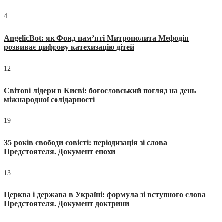
4
AngelicBot: як Фонд пам’яті Митрополита Мефодія
розвиває цифрову катехизацію дітей
12
Світові лідери в Києві: богословський погляд на день
міжнародної солідарності
19
35 років свободи совісті: періодизація зі слова
Предстоятеля. Документ епохи
13
Церква і держава в Україні: формула зі вступного слова
Предстоятеля. Документ доктрини