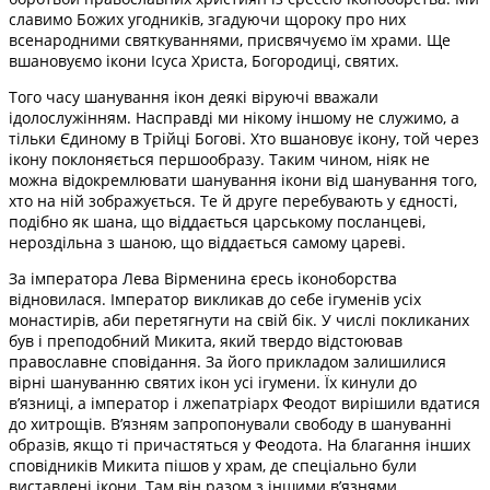
славимо Божих угодників, згадуючи щороку про них
всенародними святкуваннями, присвячуємо їм храми. Ще
вшановуємо ікони Ісуса Христа, Богородиці, святих.
Того часу шанування ікон деякі віруючі вважали
ідолослужінням. Насправді ми нікому іншому не служимо, а
тільки Єдиному в Трійці Богові. Хто вшановує ікону, той через
ікону поклоняється першообразу. Таким чином, ніяк не
можна відокремлювати шанування ікони від шанування того,
хто на ній зображується. Те й друге перебувають у єдності,
подібно як шана, що віддається царському посланцеві,
нероздільна з шаною, що віддається самому цареві.
За імператора Лева Вірменина єресь іконоборства
відновилася. Імператор викликав до себе ігуменів усіх
монастирів, аби перетягнути на свій бік. У числі покликаних
був і преподобний Микита, який твердо відстоював
православне сповідання. За його прикладом залишилися
вірні шануванню святих ікон усі ігумени. Їх кинули до
в’язниці, а імператор і лжепатріарх Феодот вирішили вдатися
до хитрощів. В’язням запропонували свободу в шануванні
образів, якщо ті причастяться у Феодота. На благання інших
сповідників Микита пішов у храм, де спеціально були
виставлені ікони. Там він разом з іншими в’язнями