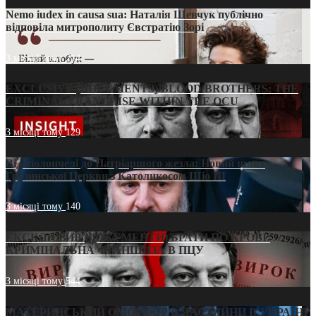
Nemo iudex in causa sua: Наталія Шевчук публічно
відповіла митрополиту Євстратію Зорі
3 місяці тому
214
EXCLUSIVE (DOCUMENTS)/BLOOD BROTHERS: THE
CRIMINAL FRANCHISE WITHIN THE OCU
3 місяці тому
129
Від віолончелі до Патріаршого жезла: Новий шлях
Грузинської Церкви з Католикосом Шіо III
3 місяці тому
140
ЕКСКЛЮЗИВ (ДОКУМЕНТИ)/БРАТИ ПО КРОВІ:
КРИМІНАЛЬНА ФРАНШИЗА В ПЦУ
3 місяці тому
544
МАТЕРИНСЬКИЙ ОМОРФОР В ЧАС ВІЙНИ В УКРАЇНІ