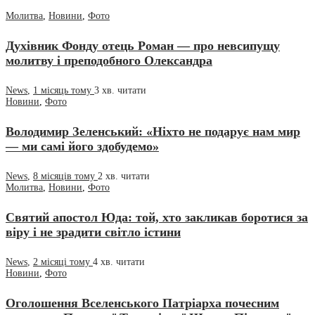
Молитва
,
Новини
,
Фото
Духівник Фонду отець Роман — про невсипущу
молитву і преподобного Олександра
News
,
1 місяць тому
3 хв.
читати
Новини
,
Фото
Володимир Зеленський: «Ніхто не подарує нам мир
— ми самі його здобудемо»
News
,
8 місяців тому
2 хв.
читати
Молитва
,
Новини
,
Фото
Святий апостол Юда: той, хто закликав боротися за
віру і не зрадити світло істини
News
,
2 місяці тому
4 хв.
читати
Новини
,
Фото
Оголошення Вселенського Патріарха почесним