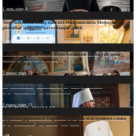
1 день тому
4
AngelicBot: як Фонд пам’яті Митрополита Мефодія
розвиває цифрову катехизацію дітей
1 тиждень тому
12
Світові лідери в Києві: богословський погляд на день
міжнародної солідарності
3 тижні тому
19
35 років свободи совісті: періодизація зі слова
Предстоятеля. Документ епохи
3 тижні тому
13
Церква і держава в Україні: формула зі вступного слова
Предстоятеля. Документ доктрини