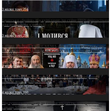
3 місяці тому
251
Братська «броня» під куполами: чи стане ПЦУ прихистком
для дезертирів у рясах?
3 місяці тому
294
СВЯТІ УХИЛЯНТИ: СХЕМА, ЯК ПЕРЕТВОРИТИ ПЦУ
НА «ОФШОР» ДЛЯ ДЕЗЕРТИРА ІЗ МОСКОВСЬКОГО
ПАТРІАРХАТУ
3 місяці тому
656
«Кейс Тихона» у Тернополі: як Молитовний сніданок
оголив кризу довіри в ПЦУ
4 місяці тому
160
Від гучного скандалу до тихого закриття: хто зупинив
справу Мстислава