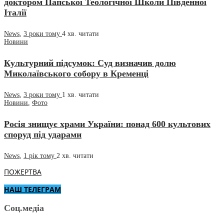
доктором Папської Теологічної Школи Південної
Італії
News
,
3 роки тому
4 хв.
читати
Новини
Культурний підсумок: Суд визначив долю
Миколаївського собору в Кременці
News
,
3 роки тому
1 хв.
читати
Новини
,
Фото
Росія знищує храми України: понад 600 культових
споруд під ударами
News
,
1 рік тому
2 хв.
читати
ПОЖЕРТВА
НАШ ТЕЛЕГРАМ
Соц.медіа