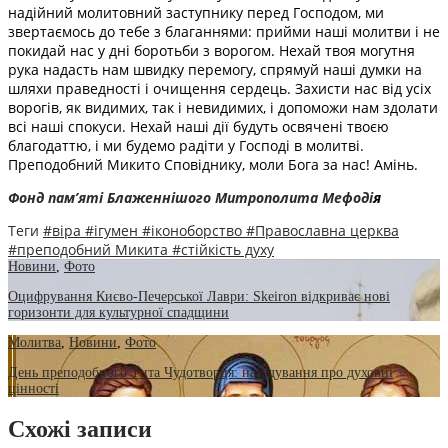
надійний молитовний заступнику перед Господом, ми
звертаємось до тебе з благаннями: прийми наші молитви і не
покидай нас у дні боротьби з ворогом. Нехай твоя могутня
рука надасть нам швидку перемогу, спрямуй наші думки на
шляхи праведності і очищення сердець. Захисти нас від усіх
ворогів, як видимих, так і невидимих, і допоможи нам здолати
всі наші спокуси. Нехай наші дії будуть освячені твоєю
благодаттю, і ми будемо радіти у Господі в молитві.
Преподобний Микито Сповіднику, моли Бога за нас! Амінь.
Фонд пам’яті Блаженнішого Митрополита Мефоді
я
Теги
#віра
#ігумен
#іконоборство
#Православна церква
#преподобний Микита
#стійкість духу
Новини
,
Фото
Оцифрування Києво-Печерської Лаври: Skeiron відкриває нові
горизонти для культурної спадщини
Молитва
,
Новини
,
Фото
День преподобного Тита Чудотворця: нагадування про духовні
цінності
Схожі записи