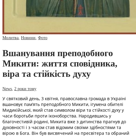
Молитва
,
Новини
,
Фото
Вшанування преподобного
Микити: життя сповідника,
віра та стійкість духу
News
,
2 роки тому
У святковий день, 3 квітня, православна громада в Україні
вшановує пам’ять преподобного Микити, ігумена обителі
Мидикійської, який став символом віри та стійкості духу у
часи боротьби проти іконоборства. Народившись у
благочестивій родині, Микита вже з дитинства прагнув до
духовності і з часом став відомим своїми здібностями та
вірою в Бога. Він був висвячений на пресвітера та обраний