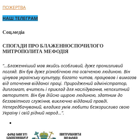
ПОЖЕРТВА
НАШ ТЕЛЕГРАМ
Соц.медіа
СПОГАДИ ПРО БЛАЖЕННОСПОЧИЛОГО
МИТРОПОЛИТА МЕФОДІЯ
“…Блаженніший мав якийсь особливий, дуже пронизливий
погляд. Він був дуже різнобічною та освіченою людиною. Він
цінував українську культуру, багато читав, працював і вимагав
від оточення відданої праці. Природжений адміністратор,
дипломат, вчитель і приклад для наслідування, непохитний
авторитет. Він був дійсно щирою людиною, здатним до
беззавітного служіння, виключно відданий правді.
Непередбачуваний, владика умів любити безкорисливо свою
Україну і свій рідний народ…”.