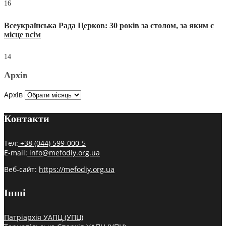
16
Всеукраїнська Рада Церков: 30 років за столом, за яким є
місце всім
14
Архів
Архів
Контакти
Тел:
+38 (044) 599-000-5
E-mail:
info@mefodiy.org.ua
Веб-сайт:
https://mefodiy.org.ua
Інші
Патріархія УАПЦ (УПЦ)