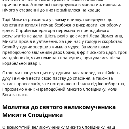
причастився. А коли всі повернулися в монастир, виявили:
нічого у ставленні до них не змінилося на краще.
Тоді Микита розкаявся у своєму вчинку, повернувся до
Константинополя і почав безбоязно викривати іконоборчу
єресь. Спроби імператора переконати преподобного
результатів не дали. Шість років, до смерті Лева Вірменина,
Микита провів в ув’язненні. За цей час у голоді й скорботах
Божий угодник звершив чимало чудес. За молитвами
преподобного звільнили двох бранців фрігійського царя, троє
мандрівників, яких поминав праведник, врятувалися після
корабельної аварії.
Отож, ми шануємо цього угодника насамперед за стійкість
духу і вміння вести свою паству до спасіння, а також за
захист православ’я, яке потерпало в ті часи від іконоборства,
і прохаємо нині: «Преподобний Микито Сповіднику, моли
Бога за нас».
Молитва до святого великомученика
Микити Сповідника
О всемогутній великомученику Микито Сповіднику, наш