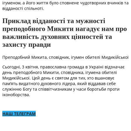
ігуменом, а його життя було сповнене чудотворних вчинків та
відданості спільноті.
Приклад відданості та мужності
преподобного Микити нагадує нам про
важливість духовних цінностей та
захисту правди
Преподобний Микита, сповідник, ігумен обителі Мидикійської
Сьогодні, 3 квітня, православна громада в Україні відзначає
день преподобного Микити, сповідника, ігумена обителі
Мидикійської. Цей день є святом для тих, хто вшановує
пам’ять видатного духовного лідера, який віддавав себе
служінню Богу та співвітчизникам у часи боротьби проти
іконоборства.
НАШ ТЕЛЕГРАМ