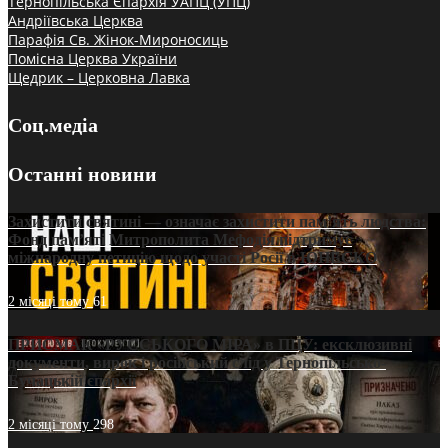
Тернопільська Єпархія УАПЦ (УПЦ)
Андріївська Церква
Парафія Св. Жінок-Мироносиць
Помісна Церква України
Щедрик – Церковна Лавка
Соц.медіа
Останні новини
Захистити святині — означає захистити пам’ять людства:
Фонд пам’яті Митрополита Мефодія підтримує
міжнародну петицію щодо участі Росії в ЮНЕСКО
2 місяці тому
61
ПРИСМАК «РУССЬКОГО МІРА» в ПЦУ: ексклюзивні
документи, вирок і російський слід у Тернопільсько-
Бучацькій єпархії
2 місяці тому
298