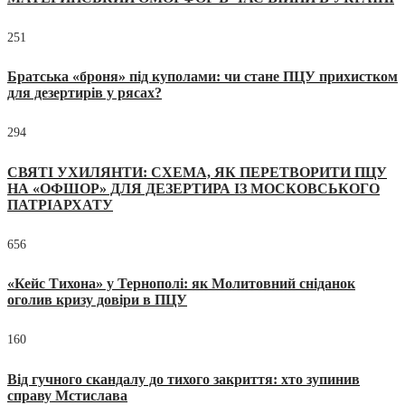
251
Братська «броня» під куполами: чи стане ПЦУ прихистком
для дезертирів у рясах?
294
СВЯТІ УХИЛЯНТИ: СХЕМА, ЯК ПЕРЕТВОРИТИ ПЦУ
НА «ОФШОР» ДЛЯ ДЕЗЕРТИРА ІЗ МОСКОВСЬКОГО
ПАТРІАРХАТУ
656
«Кейс Тихона» у Тернополі: як Молитовний сніданок
оголив кризу довіри в ПЦУ
160
Від гучного скандалу до тихого закриття: хто зупинив
справу Мстислава