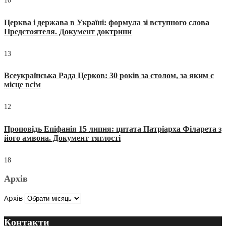
10
Церква і держава в Україні: формула зі вступного слова
Предстоятеля. Документ доктрини
13
Всеукраїнська Рада Церков: 30 років за столом, за яким є
місце всім
12
Проповідь Епіфанія 15 липня: цитата Патріарха Філарета з
його амвона. Документ тяглості
18
Архів
Архів
Контакти