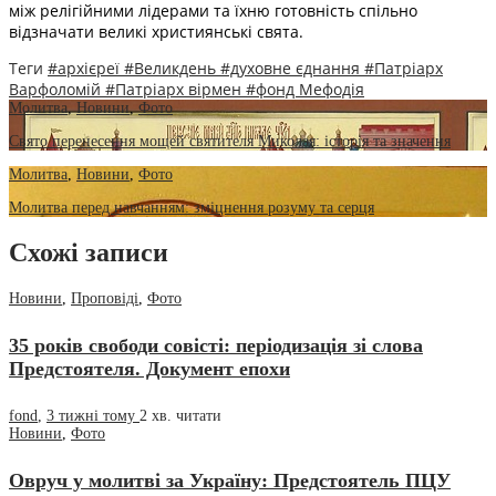
між релігійними лідерами та їхню готовність спільно
відзначати великі християнські свята.
Теги
#архієреї
#Великдень
#духовне єднання
#Патріарх
Варфоломій
#Патріарх вірмен
#фонд Мефодія
Молитва
,
Новини
,
Фото
Свято перенесення мощей святителя Миколая: історія та значення
Молитва
,
Новини
,
Фото
Молитва перед навчанням: зміцнення розуму та серця
Схожі записи
Новини
,
Проповіді
,
Фото
35 років свободи совісті: періодизація зі слова
Предстоятеля. Документ епохи
fond
,
3 тижні тому
2 хв.
читати
Новини
,
Фото
Овруч у молитві за Україну: Предстоятель ПЦУ