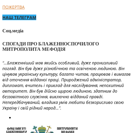
ПОЖЕРТВА
НАШ ТЕЛЕГРАМ
Соц.медіа
СПОГАДИ ПРО БЛАЖЕННОСПОЧИЛОГО
МИТРОПОЛИТА МЕФОДІЯ
“…Блаженніший мав якийсь особливий, дуже пронизливий
погляд. Він був дуже різнобічною та освіченою людиною. Він
цінував українську культуру, багато читав, працював і вимагав
від оточення відданої праці. Природжений адміністратор,
дипломат, вчитель і приклад для наслідування, непохитний
авторитет. Він був дійсно щирою людиною, здатним до
беззавітного служіння, виключно відданий правді.
Непередбачуваний, владика умів любити безкорисливо свою
Україну і свій рідний народ…”.