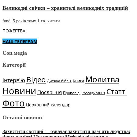
Великодні свічки – хранителі великодніх традицій
fond
,
5 років тому
1 хв.
читати
ПОЖЕРТВА
НАШ ТЕЛЕГРАМ
Соц.медіа
Категорії
Молитва
Відео
Інтерв'ю
Книга
Дитяча біблія
Новини
Статті
Послання
Проповіді
Розслідування
Фото
Церковний календар
Останні новини
Захистити святині — означає захистити пам’ять людства:
Фонд пам’яті Митрополита Мефодія підтримує