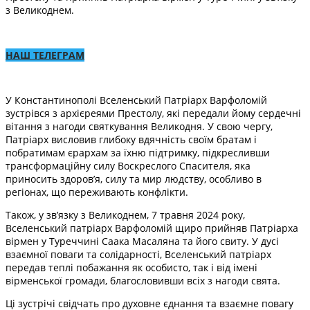
з Великоднем.
НАШ ТЕЛЕГРАМ
У Константинополі Вселенський Патріарх Варфоломій
зустрівся з архієреями Престолу, які передали йому сердечні
вітання з нагоди святкування Великодня. У свою чергу,
Патріарх висловив глибоку вдячність своїм братам і
побратимам єрархам за їхню підтримку, підкресливши
трансформаційну силу Воскреслого Спасителя, яка
приносить здоров’я, силу та мир людству, особливо в
регіонах, що переживають конфлікти.
Також, у зв’язку з Великоднем, 7 травня 2024 року,
Вселенський патріарх Варфоломій щиро прийняв Патріарха
вірмен у Туреччині Саака Масаляна та його свиту. У дусі
взаємної поваги та солідарності, Вселенський патріарх
передав теплі побажання як особисто, так і від імені
вірменської громади, благословивши всіх з нагоди свята.
Ці зустрічі свідчать про духовне єднання та взаємне повагу