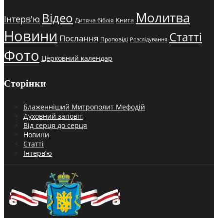
Молитва
Відео
Інтерв'ю
Книга
Дитяча біблія
Новини
Статті
Послання
Проповіді
Розслідування
Фото
Церковний календар
Сторінки
Блаженніший Митрополит Мефодій
Духовний заповіт
Від серця до серця
Новини
Статті
Інтерв’ю