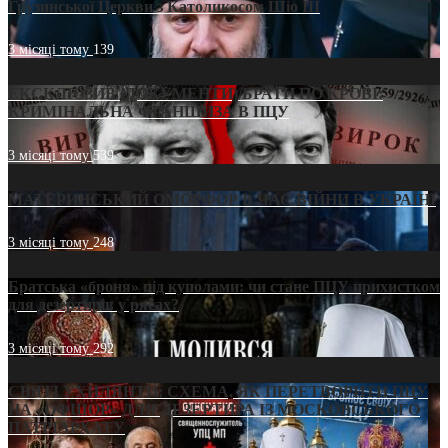
Грузинської Церкви з Католикосом Шіо III
3 місяці тому
139
ЕКСКЛЮЗИВ (ДОКУМЕНТИ)/БРАТИ ПО КРОВІ:
КРИМІНАЛЬНА ФРАНШИЗА В ПЦУ
3 місяці тому
539
МАТЕРИНСЬКИЙ ОМОРФОР В ЧАС ВІЙНИ В УКРАЇНІ
3 місяці тому
248
Братська «броня» під куполами: чи стане ПЦУ прихистком
для дезертирів у рясах?
3 місяці тому
292
СВЯТІ УХИЛЯНТИ: СХЕМА, ЯК ПЕРЕТВОРИТИ ПЦУ
НА «ОФШОР» ДЛЯ ДЕЗЕРТИРА ІЗ МОСКОВСЬКОГО
ПАТРІАРХАТУ