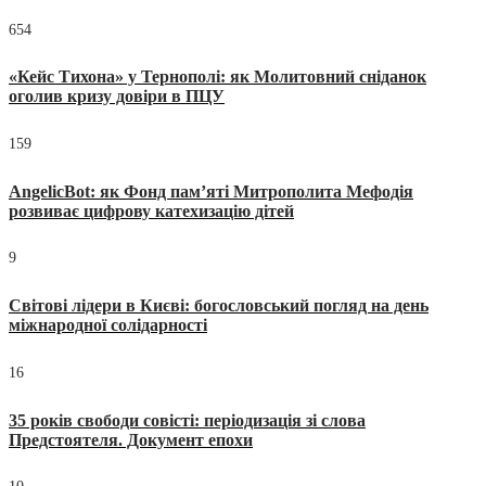
654
«Кейс Тихона» у Тернополі: як Молитовний сніданок
оголив кризу довіри в ПЦУ
159
AngelicBot: як Фонд пам’яті Митрополита Мефодія
розвиває цифрову катехизацію дітей
9
Світові лідери в Києві: богословський погляд на день
міжнародної солідарності
16
35 років свободи совісті: періодизація зі слова
Предстоятеля. Документ епохи