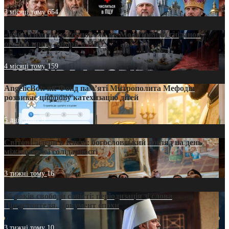
3 місяці тому
654
«Кейс Тихона» у Тернополі: як Молитовний сніданок
оголив кризу довіри в ПЦУ
4 місяці тому
159
AngelicBot: як Фонд пам’яті Митрополита Мефодія
розвиває цифрову катехизацію дітей
5 днів тому
9
Світові лідери в Києві: богословський погляд на день
міжнародної солідарності
3 тижні тому
16
35 років свободи совісті: періодизація зі слова
Предстоятеля. Документ епохи
3 тижні тому
10