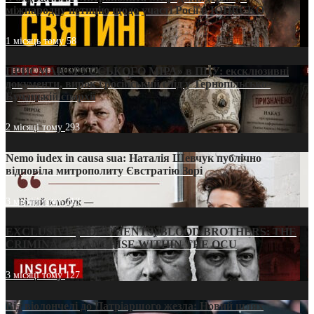
міжнародну петицію щодо участі Росії в ЮНЕСКО
1 місяць тому
58
ПРИСМАК «РУССЬКОГО МІРА» в ПЦУ: ексклюзивні
документи, вирок і російський слід у Тернопільсько-
Бучацькій єпархії
2 місяці тому
293
Nemo iudex in causa sua: Наталія Шевчук публічно
відповіла митрополиту Євстратію Зорі
3 місяці тому
213
EXCLUSIVE (DOCUMENTS)/BLOOD BROTHERS: THE
CRIMINAL FRANCHISE WITHIN THE OCU
3 місяці тому
127
Від віолончелі до Патріаршого жезла: Новий шлях