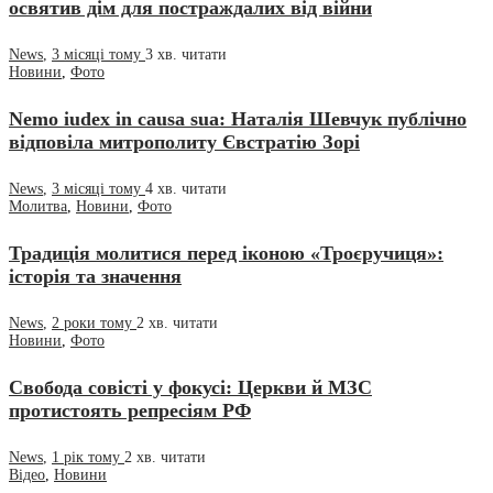
освятив дім для постраждалих від війни
News
,
3 місяці тому
3 хв.
читати
Новини
,
Фото
Nemo iudex in causa sua: Наталія Шевчук публічно
відповіла митрополиту Євстратію Зорі
News
,
3 місяці тому
4 хв.
читати
Молитва
,
Новини
,
Фото
Традиція молитися перед іконою «Троєручиця»:
історія та значення
News
,
2 роки тому
2 хв.
читати
Новини
,
Фото
Свобода совісті у фокусі: Церкви й МЗС
протистоять репресіям РФ
News
,
1 рік тому
2 хв.
читати
Відео
,
Новини