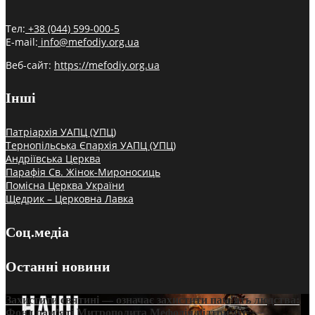
Тел:
+38 (044) 599-000-5
E-mail:
info@mefodiy.org.ua
Веб-сайт:
https://mefodiy.org.ua
Інші
Патріархія УАПЦ (УПЦ)
Тернопільська Єпархія УАПЦ (УПЦ)
Андріївська Церква
Парафія Св. Жінок-Мироносиць
Помісна Церква України
Щедрик – Церковна Лавка
Соц.медіа
Останні новини
Захистити святині — означає захистити пам’ять людства:
Фонд пам’яті Митрополита Мефодія підтримує