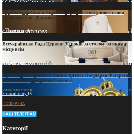
Церква і держава в Україні: формула зі вступного слова
Предстоятеля. Документ доктрини
3 тижні тому
13
Всеукраїнська Рада Церков: 30 років за столом, за яким є
місце всім
3 тижні тому
12
Проповідь Епіфанія 15 липня: цитата Патріарха Філарета з
його амвона. Документ тяглості
3 тижні тому
18
ПОЖЕРТВА
НАШ ТЕЛЕГРАМ
Категорії