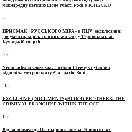
міжнародну петицію щодо участі Росії в ЮНЕСКО
58
ПРИСМАК «РУССЬКОГО МІРА» в ПЦУ: ексклюзивні
документи, вирок і російський слід у Тернопільсько-
Бучацькій єпархії
293
Nemo iudex in causa sua: Наталія Шевчук публічно
відповіла митрополиту Євстратію Зорі
213
EXCLUSIVE (DOCUMENTS)/BLOOD BROTHERS: THE
CRIMINAL FRANCHISE WITHIN THE OCU
127
Від віолончелі до Патріаршого жезла: Новий шлях