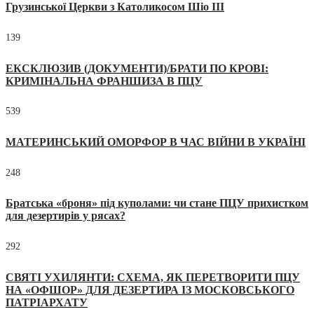
Грузинської Церкви з Католикосом Шіо III
139
ЕКСКЛЮЗИВ (ДОКУМЕНТИ)/БРАТИ ПО КРОВІ:
КРИМІНАЛЬНА ФРАНШИЗА В ПЦУ
539
МАТЕРИНСЬКИЙ ОМОРФОР В ЧАС ВІЙНИ В УКРАЇНІ
248
Братська «броня» під куполами: чи стане ПЦУ прихистком
для дезертирів у рясах?
292
СВЯТІ УХИЛЯНТИ: СХЕМА, ЯК ПЕРЕТВОРИТИ ПЦУ
НА «ОФШОР» ДЛЯ ДЕЗЕРТИРА ІЗ МОСКОВСЬКОГО
ПАТРІАРХАТУ