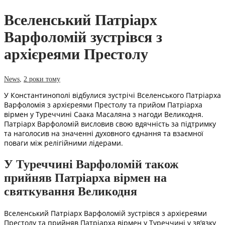
Вселенський Патріарх
Варфоломій зустрівся з
архієреями Престолу
News
,
2 роки тому
У Константинополі відбулися зустрічі Вселенського Патріарха
Варфоломія з архієреями Престолу та прийом Патріарха
вірмен у Туреччині Саака Масаляна з нагоди Великодня.
Патріарх Варфоломій висловив свою вдячність за підтримку
та наголосив на значенні духовного єднання та взаємної
поваги між релігійними лідерами.
У Туреччині Варфоломій також
прийняв Патріарха вірмен на
святкування Великодня
Вселенський Патріарх Варфоломій зустрівся з архієреями
Престолу та прийняв Патріарха вірмен у Туреччині у зв’язку