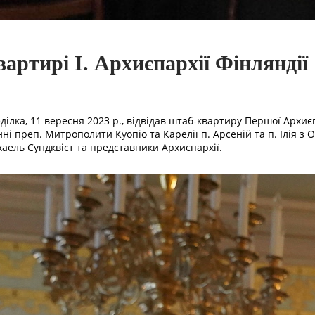
артирі I. Архиєпархії Фінляндії
ділка, 11 вересня 2023 р., відвідав штаб-квартиру Першої Архиє
енні преп. Митрополити Куопіо та Карелії п. Арсеній та п. Ілія з
хаель Сундквіст та представники Архиєпархії.