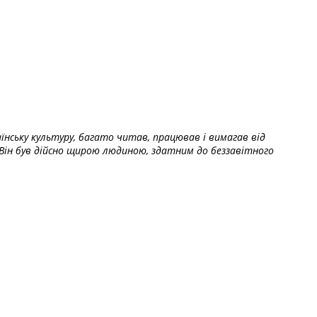
їнську культуру, багато читав, працював і вимагав від
Він був дійсно щирою людиною, здатним до беззавітного