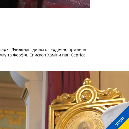
пархії Фінляндії, де його сердечно прийняв
 Оулу та Феофіл. Єпископ Хаміни пан Сергіос
STOP