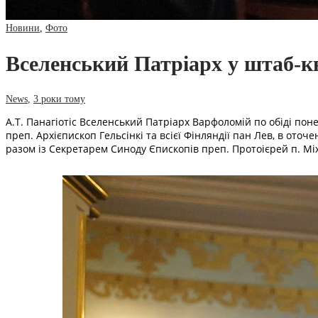
Новини
,
Фото
Вселенський Патріарх у штаб-кв
News
,
3 роки тому
А.Т. Панагіотіс Вселенський Патріарх Варфоломій по обіді поне
преп. Архієпископ Гельсінкі та всієї Фінляндії пан Лев, в оточ
разом із Секретарем Синоду Єпископів преп. Протоієрей п. Мі