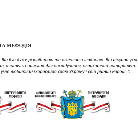
ТА МЕФОДІЯ
Він був дуже різнобічною та освіченою людиною. Він цінував укра
т, вчитель і приклад для наслідування, непохитний авторитет. 
умів любити безкорисливо свою Україну і свій рідний народ…”.