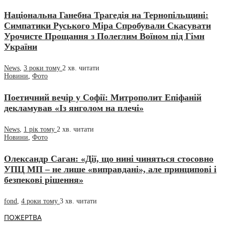
Національна Ганебна Трагедія на Тернопільщині:
Симпатики Руського Міра Спробували Скасувати
Урочисте Прощання з Полеглим Воїном під Гімн
України
News
,
3 роки тому
2 хв.
читати
Новини
,
Фото
Поетичний вечір у Софії: Митрополит Епіфаній
декламував «Із янголом на плечі»
News
,
1 рік тому
2 хв.
читати
Новини
,
Фото
Олександр Саган: «Дії, що нині чиняться стосовно
УПЦ МП – не лише «виправдані», але принципові і
безпекові рішення»
fond
,
4 роки тому
3 хв.
читати
ПОЖЕРТВА