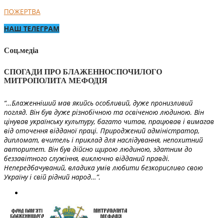
ПОЖЕРТВА
НАШ ТЕЛЕГРАМ
Соц.медіа
СПОГАДИ ПРО БЛАЖЕННОСПОЧИЛОГО
МИТРОПОЛИТА МЕФОДІЯ
“…Блаженніший мав якийсь особливий, дуже пронизливий
погляд. Він був дуже різнобічною та освіченою людиною. Він
цінував українську культуру, багато читав, працював і вимагав
від оточення відданої праці. Природжений адміністратор,
дипломат, вчитель і приклад для наслідування, непохитний
авторитет. Він був дійсно щирою людиною, здатним до
беззавітного служіння, виключно відданий правді.
Непередбачуваний, владика умів любити безкорисливо свою
Україну і свій рідний народ…”.