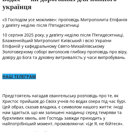
українця
«З Господом усе можливе»: проповідь Митрополита Епіфанія
у дев’яту неділю після П’ятидесятниці
10 серпня 2025 року, у дев’яту неділю після П’ятидесятниці,
Блаженнійший Митрополит Київський і всієї України
Епіфаній у кафедральному Свято-Михайлівському
Золотоверхому соборі виголосив глибоку проповідь про віру,
довіру до Бога та духовну витривалість у часи випробувань.
НАШ ТЕЛЕГРАМ
Предстоятель нагадав євангельську розповідь про те, як
Христос прийшов до Своїх учнів по водах озера під час бурі.
Цей образ, сказав владика, є символом нашого життя: іноді
нам здається, що ми залишені наодинці серед темряви та
бурхливих хвиль, але Господь завжди приходить у
найпотрібніший момент, промовляючи: «Це Я, не бійтеся».