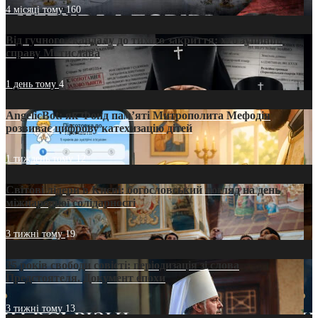
4 місяці тому
160
Від гучного скандалу до тихого закриття: хто зупинив
справу Мстислава
1 день тому
4
AngelicBot: як Фонд пам’яті Митрополита Мефодія
розвиває цифрову катехизацію дітей
1 тиждень тому
12
Світові лідери в Києві: богословський погляд на день
міжнародної солідарності
3 тижні тому
19
35 років свободи совісті: періодизація зі слова
Предстоятеля. Документ епохи
3 тижні тому
13