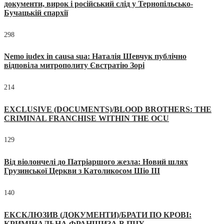
документи, вирок і російський слід у Тернопільсько-
Бучацькій єпархії
298
Nemo iudex in causa sua: Наталія Шевчук публічно
відповіла митрополиту Євстратію Зорі
214
EXCLUSIVE (DOCUMENTS)/BLOOD BROTHERS: THE
CRIMINAL FRANCHISE WITHIN THE OCU
129
Від віолончелі до Патріаршого жезла: Новий шлях
Грузинської Церкви з Католикосом Шіо III
140
ЕКСКЛЮЗИВ (ДОКУМЕНТИ)/БРАТИ ПО КРОВІ:
КРИМІНАЛЬНА ФРАНШИЗА В ПЦУ