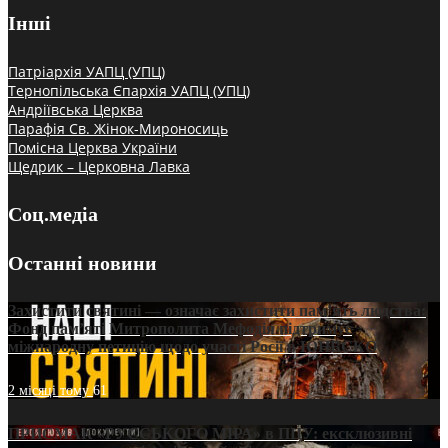
Інші
Патріархія УАПЦ (УПЦ)
Тернопільська Єпархія УАПЦ (УПЦ)
Андріївська Церква
Парафія Св. Жінок-Мироносиць
Помісна Церква України
Щедрик – Церковна Лавка
Соц.медіа
Останні новини
Захистити святині — означає захистити пам’ять людства:
Фонд пам’яті Митрополита Мефодія підтримує
міжнародну петицію щодо участі Росії в ЮНЕСКО
2 місяці тому
61
ПРИСМАК «РУССЬКОГО МІРА» в ПЦУ: ексклюзивні