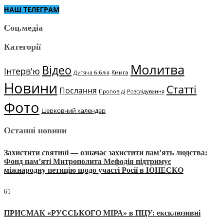
НАШ ТЕЛЕГРАМ
Соц.медіа
Категорії
Молитва
Відео
Інтерв'ю
Книга
Дитяча біблія
Новини
Статті
Послання
Проповіді
Розслідування
Фото
Церковний календар
Останні новини
Захистити святині — означає захистити пам’ять людства:
Фонд пам’яті Митрополита Мефодія підтримує
міжнародну петицію щодо участі Росії в ЮНЕСКО
61
ПРИСМАК «РУССЬКОГО МІРА» в ПЦУ: ексклюзивні