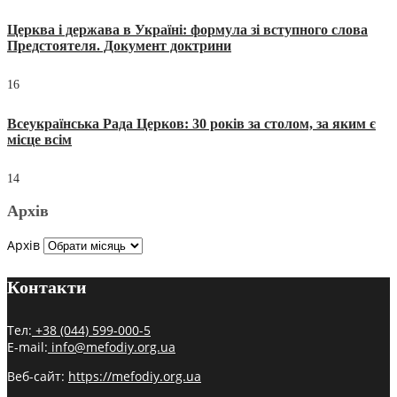
Церква і держава в Україні: формула зі вступного слова
Предстоятеля. Документ доктрини
16
Всеукраїнська Рада Церков: 30 років за столом, за яким є
місце всім
14
Архів
Архів
Контакти
Тел:
+38 (044) 599-000-5
E-mail:
info@mefodiy.org.ua
Веб-сайт:
https://mefodiy.org.ua