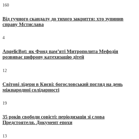
160
Від гучного скандалу до тихого закриття: хто зупинив
справу Мстислава
4
AngelicBot: як Фонд пам’яті Митрополита Мефодія
розвиває цифрову катехизацію дітей
12
Світові лідери в Києві: богословський погляд на день
міжнародної солідарності
19
35 років свободи совісті: періодизація зі слова
Предстоятеля. Документ епохи
13