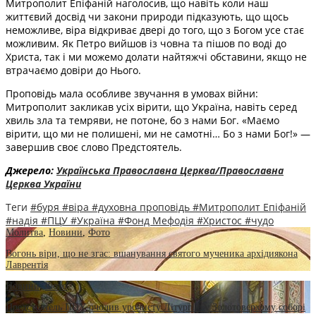
Митрополит Епіфаній наголосив, що навіть коли наш
життєвий досвід чи закони природи підказують, що щось
неможливе, віра відкриває двері до того, що з Богом усе стає
можливим. Як Петро вийшов із човна та пішов по воді до
Христа, так і ми можемо долати найтяжчі обставини, якщо не
втрачаємо довіри до Нього.
Проповідь мала особливе звучання в умовах війни:
Митрополит закликав усіх вірити, що Україна, навіть серед
хвиль зла та темряви, не потоне, бо з нами Бог. «Маємо
вірити, що ми не полишені, ми не самотні… Бо з нами Бог!» —
завершив своє слово Предстоятель.
Джерело:
Українська Православна Церква/Православна
Церква України
Теги
#буря
#віра
#духовна проповідь
#Митрополит Епіфаній
#надія
#ПЦУ
#Україна
#Фонд Мефодія
#Христос
#чудо
Молитва
,
Новини
,
Фото
Вогонь віри, що не згас: вшанування святого мученика архідиякона
Лаврентія
Новини
,
Фото
Предстоятель ПЦУ очолив урочисту Літургію у Золотоверхому соборі