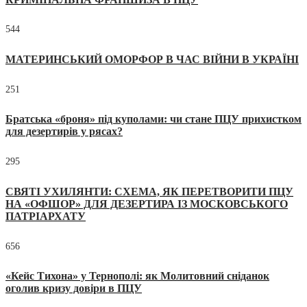
544
МАТЕРИНСЬКИЙ ОМОРФОР В ЧАС ВІЙНИ В УКРАЇНІ
251
Братська «броня» під куполами: чи стане ПЦУ прихистком
для дезертирів у рясах?
295
СВЯТІ УХИЛЯНТИ: СХЕМА, ЯК ПЕРЕТВОРИТИ ПЦУ
НА «ОФШОР» ДЛЯ ДЕЗЕРТИРА ІЗ МОСКОВСЬКОГО
ПАТРІАРХАТУ
656
«Кейс Тихона» у Тернополі: як Молитовний сніданок
оголив кризу довіри в ПЦУ