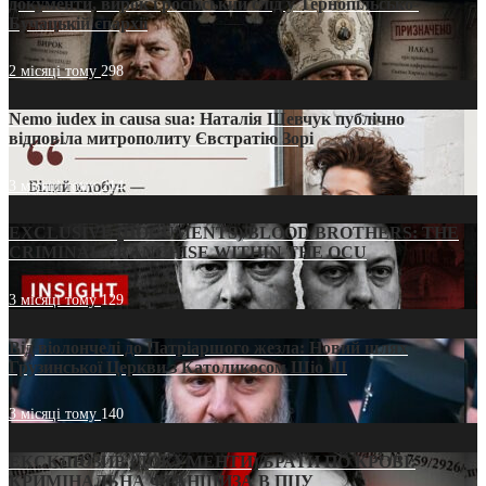
документи, вирок і російський слід у Тернопільсько-
Бучацькій єпархії
2 місяці тому
298
Nemo iudex in causa sua: Наталія Шевчук публічно
відповіла митрополиту Євстратію Зорі
3 місяці тому
214
EXCLUSIVE (DOCUMENTS)/BLOOD BROTHERS: THE
CRIMINAL FRANCHISE WITHIN THE OCU
3 місяці тому
129
Від віолончелі до Патріаршого жезла: Новий шлях
Грузинської Церкви з Католикосом Шіо III
3 місяці тому
140
ЕКСКЛЮЗИВ (ДОКУМЕНТИ)/БРАТИ ПО КРОВІ:
КРИМІНАЛЬНА ФРАНШИЗА В ПЦУ