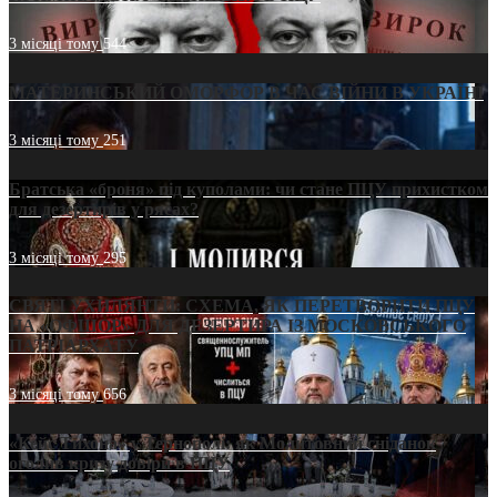
3 місяці тому
544
МАТЕРИНСЬКИЙ ОМОРФОР В ЧАС ВІЙНИ В УКРАЇНІ
3 місяці тому
251
Братська «броня» під куполами: чи стане ПЦУ прихистком
для дезертирів у рясах?
3 місяці тому
295
СВЯТІ УХИЛЯНТИ: СХЕМА, ЯК ПЕРЕТВОРИТИ ПЦУ
НА «ОФШОР» ДЛЯ ДЕЗЕРТИРА ІЗ МОСКОВСЬКОГО
ПАТРІАРХАТУ
3 місяці тому
656
«Кейс Тихона» у Тернополі: як Молитовний сніданок
оголив кризу довіри в ПЦУ