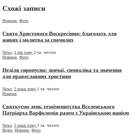
Схожі записи
Новини
,
Фото
Свято Христового Воскресіння: благодать для
живих і молитва за спочилих
News
,
1 рік тому
2 хв.
читати
Новини
,
Фото
Неділя сиропусна: звичаї, символіка та значення
для православних християн
News
,
2 роки тому
1 хв.
читати
Новини
Святкуємо день тезоіменитства Вселенського
Патріарха Варфоломія разом з Українською нацією
News
,
3 роки тому
3 хв.
читати
Відео
,
Новини
,
Фото