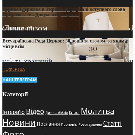
Церква і держава в Україні: формула зі вступного слова
Предстоятеля. Документ доктрини
3 тижні тому
16
Всеукраїнська Рада Церков: 30 років за столом, за яким є
місце всім
3 тижні тому
14
ПОЖЕРТВА
НАШ ТЕЛЕГРАМ
Категорії
Молитва
Відео
Інтерв'ю
Книга
Дитяча біблія
Новини
Статті
Послання
Проповіді
Розслідування
Фото