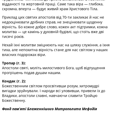
відданості та жертовній праці. Саме така віра — глибока,
скромна, вперта — будує живий храм Христового Тіла.
Приклад цих святих апостолів від 70-ти закликає й нас не
недооцінювати дрібних справ, не знецінювати щоденну
вірність. Бо кожне добре слово, кожен акт підтримки, кожна
молитва — це камінь у духовній будівлі, що стоїть вже дві
тисячі років.
Нехай їхні молитви зміцнюють нас на шляху служіння, а їхня
тиха, але непохитна вірність стане для нас світлом у наших
власних подорожах віри.
Тропар (г. 3):
Апостоли святі, моліть милостивого Бога, щоб відпущення
прогрішень подав душам нашим.
Кондак (г. 2):
Божественним світлом просвітивши розум, хитромудрі
вигадки зруйнували. І народи всі уловивши, привели їх до
Владики, апостоли славні, навчаючи славити Тройцю
Божественну.
Фонд пам’яті Блаженнішого Митрополита Мефоді
я