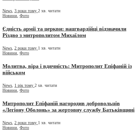
News
,
3 роки тому
2 хв.
читати
Новини
,
Фото
Єдність армії та церкви: нацгвардійці відзначили
Різдво з митрополитом Михаїлом
News
,
2 роки тому
1 хв.
читати
Новини
,
Фото
Молитва, віра і вдячність: Митрополит Епіфаній із
військом
News
,
1 рік тому
2 хв.
читати
Новини
,
Фото
Митрополит Епіфаній нагородив добровольців
«Легіону Оболонь» за жертовну службу Батьківщині
News
,
2 роки тому
1 хв.
читати
Новини
,
Фото