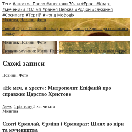
Теги
#апостол Павло
#апостоли 70-ти
#Ераст
#Кварт
#мученики
#Олімп
#рання Церква
#Родіон
#служіння
#Сосипатр
#Тертій
#Фонд Мефодія
Молитва
,
Новини
,
Фото
Святий Орест Тіанський: лікар, що свідчив про Христа до останнього
подиху
Молитва
,
Новини
,
Фото
Священномученик Милій Перський: пастир, який не злякався вогню
Схожі записи
Новини
,
Фото
«Не меч, а хрест»: Митрополит Епіфаній про
справжнє Царство Христове
News
,
1 рік тому
3 хв.
читати
Молитва
Святі Єрмолай, Єрміпп і Єрмократ: Шлях до віри
та мучеництва