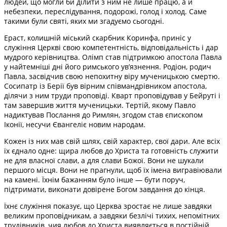
людей, що могли би ділити з ним не лише працю, а й
небезпеки, переслідування, подорожі, голод і холод. Саме
такими були святі, яких ми згадуємо сьогодні.
Ераст, колишній міський скарбник Коринфа, приніс у
служіння Церкві свою компетентність, відповідальність і дар
мудрого керівництва. Олімп став підтримкою апостола Павла
у найтемніші дні його римського ув’язнення. Родіон, родич
Павла, засвідчив свою непохитну віру мученицькою смертю.
Сосипатр із Берії був вірним співмандрівником апостола,
ділячи з ним труди проповіді. Кварт проповідував у Бейруті і
там завершив життя мученицьки. Тертій, якому Павло
надиктував Послання до Римлян, згодом став єпископом
Іконії, несучи Євангеліє новим народам.
Кожен із них мав свій шлях, свій характер, свої дари. Але всіх
їх єднало одне: щира любов до Христа та готовність служити
не для власної слави, а для слави Божої. Вони не шукали
першого місця. Вони не прагнули, щоб їх імена вигравіювали
на камені. Їхнім бажанням було інше — бути поруч,
підтримати, виконати довірене Богом завдання до кінця.
Їхнє служіння показує, що Церква зростає не лише завдяки
великим проповідникам, а завдяки безлічі тихих, непомітних
трудівників, чия любов до Христа виявляється в постійній