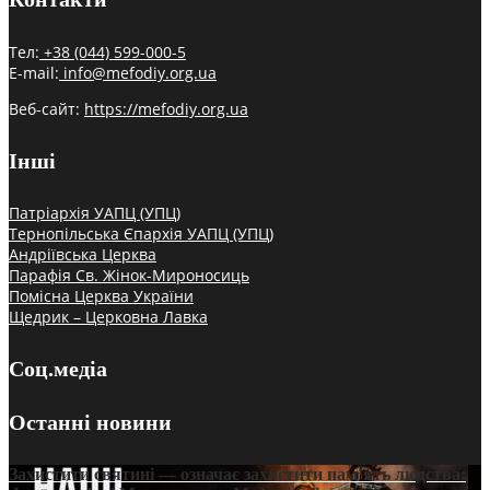
Тел:
+38 (044) 599-000-5
E-mail:
info@mefodiy.org.ua
Веб-сайт:
https://mefodiy.org.ua
Інші
Патріархія УАПЦ (УПЦ)
Тернопільська Єпархія УАПЦ (УПЦ)
Андріївська Церква
Парафія Св. Жінок-Мироносиць
Помісна Церква України
Щедрик – Церковна Лавка
Соц.медіа
Останні новини
Захистити святині — означає захистити пам’ять людства: