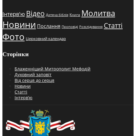
Молитва
Відео
Інтерв'ю
Книга
Дитяча біблія
Новини
Статті
Послання
Проповіді
Розслідування
Фото
Церковний календар
Сторінки
Блаженніший Митрополит Мефодій
Духовний заповіт
Від серця до серця
Новини
Статті
Інтерв’ю