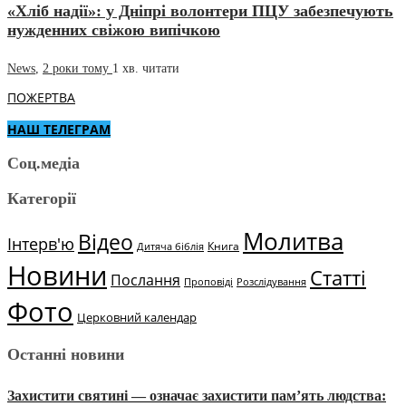
«Хліб надії»: у Дніпрі волонтери ПЦУ забезпечують
нужденних свіжою випічкою
News
,
2 роки тому
1 хв.
читати
ПОЖЕРТВА
НАШ ТЕЛЕГРАМ
Соц.медіа
Категорії
Молитва
Відео
Інтерв'ю
Книга
Дитяча біблія
Новини
Статті
Послання
Проповіді
Розслідування
Фото
Церковний календар
Останні новини
Захистити святині — означає захистити пам’ять людства: