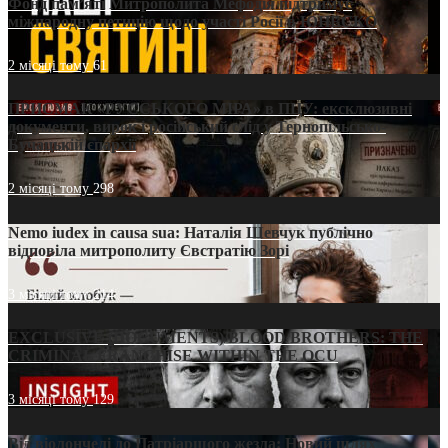
Фонд пам’яті Митрополита Мефодія підтримує
міжнародну петицію щодо участі Росії в ЮНЕСКО
2 місяці тому
61
ПРИСМАК «РУССЬКОГО МІРА» в ПЦУ: ексклюзивні
документи, вирок і російський слід у Тернопільсько-
Бучацькій єпархії
2 місяці тому
298
Nemo iudex in causa sua: Наталія Шевчук публічно
відповіла митрополиту Євстратію Зорі
3 місяці тому
214
EXCLUSIVE (DOCUMENTS)/BLOOD BROTHERS: THE
CRIMINAL FRANCHISE WITHIN THE OCU
3 місяці тому
129
Від віолончелі до Патріаршого жезла: Новий шлях