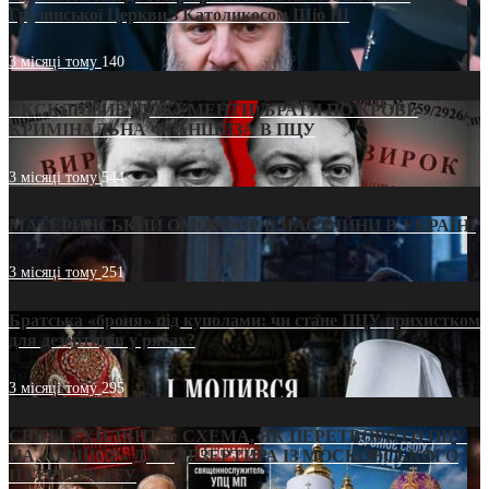
Грузинської Церкви з Католикосом Шіо III
3 місяці тому
140
ЕКСКЛЮЗИВ (ДОКУМЕНТИ)/БРАТИ ПО КРОВІ:
КРИМІНАЛЬНА ФРАНШИЗА В ПЦУ
3 місяці тому
544
МАТЕРИНСЬКИЙ ОМОРФОР В ЧАС ВІЙНИ В УКРАЇНІ
3 місяці тому
251
Братська «броня» під куполами: чи стане ПЦУ прихистком
для дезертирів у рясах?
3 місяці тому
295
СВЯТІ УХИЛЯНТИ: СХЕМА, ЯК ПЕРЕТВОРИТИ ПЦУ
НА «ОФШОР» ДЛЯ ДЕЗЕРТИРА ІЗ МОСКОВСЬКОГО
ПАТРІАРХАТУ