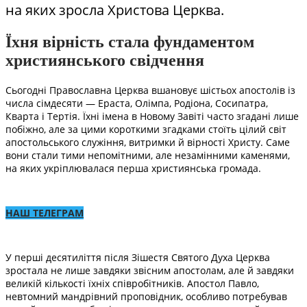
на яких зросла Христова Церква.
Їхня вірність стала фундаментом
християнського свідчення
Сьогодні Православна Церква вшановує шістьох апостолів із
числа сімдесяти — Ераста, Олімпа, Родіона, Сосипатра,
Кварта і Тертія. Їхні імена в Новому Завіті часто згадані лише
побіжно, але за цими короткими згадками стоїть цілий світ
апостольського служіння, витримки й вірності Христу. Саме
вони стали тими непомітними, але незамінними каменями,
на яких укріплювалася перша християнська громада.
НАШ ТЕЛЕГРАМ
У перші десятиліття після Зішестя Святого Духа Церква
зростала не лише завдяки звісним апостолам, але й завдяки
великій кількості їхніх співробітників. Апостол Павло,
невтомний мандрівний проповідник, особливо потребував