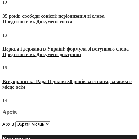
19
35 років свободи совісті: періодизація зі слова
Предстоятеля. Документ епохи
13
Церква і держава в Україні: формула зі вступного слова
Предстоятеля. Документ доктрини
16
Всеукраїнська Рада Церков: 30 років за столом, за яким є
місце всім
14
Архів
Архів
Контакти