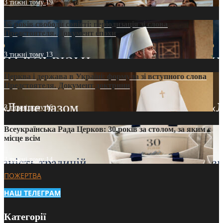
3 тижні тому
19
35 років свободи совісті: періодизація зі слова
Предстоятеля. Документ епохи
3 тижні тому
13
Церква і держава в Україні: формула зі вступного слова
Предстоятеля. Документ доктрини
3 тижні тому
16
Всеукраїнська Рада Церков: 30 років за столом, за яким є
місце всім
3 тижні тому
14
ПОЖЕРТВА
НАШ ТЕЛЕГРАМ
Категорії