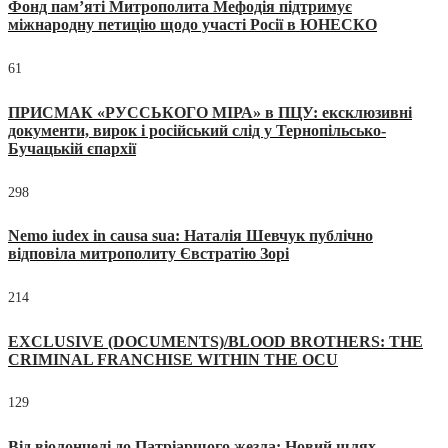
Фонд пам’яті Митрополита Мефодія підтримує
міжнародну петицію щодо участі Росії в ЮНЕСКО
61
ПРИСМАК «РУССЬКОГО МІРА» в ПЦУ: ексклюзивні
документи, вирок і російський слід у Тернопільсько-
Бучацькій єпархії
298
Nemo iudex in causa sua: Наталія Шевчук публічно
відповіла митрополиту Євстратію Зорі
214
EXCLUSIVE (DOCUMENTS)/BLOOD BROTHERS: THE
CRIMINAL FRANCHISE WITHIN THE OCU
129
Від віолончелі до Патріаршого жезла: Новий шлях