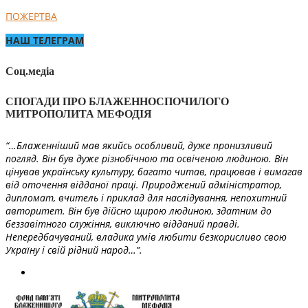
ПОЖЕРТВА
НАШ ТЕЛЕГРАМ
Соц.медіа
СПОГАДИ ПРО БЛАЖЕННОСПОЧИЛОГО
МИТРОПОЛИТА МЕФОДІЯ
“…Блаженніший мав якийсь особливий, дуже пронизливий
погляд. Він був дуже різнобічною та освіченою людиною. Він
цінував українську культуру, багато читав, працював і вимагав
від оточення відданої праці. Природжений адміністратор,
дипломат, вчитель і приклад для наслідування, непохитний
авторитет. Він був дійсно щирою людиною, здатним до
беззавітного служіння, виключно відданий правді.
Непередбачуваний, владика умів любити безкорисливо свою
Україну і свій рідний народ…”.