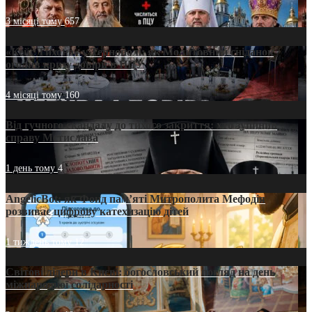
3 місяці тому
657
«Кейс Тихона» у Тернополі: як Молитовний сніданок
оголив кризу довіри в ПЦУ
4 місяці тому
160
Від гучного скандалу до тихого закриття: хто зупинив
справу Мстислава
1 день тому
4
AngelicBot: як Фонд пам’яті Митрополита Мефодія
розвиває цифрову катехизацію дітей
1 тиждень тому
12
Світові лідери в Києві: богословський погляд на день
міжнародної солідарності