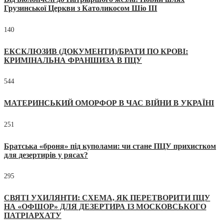
Грузинської Церкви з Католикосом Шіо III
140
ЕКСКЛЮЗИВ (ДОКУМЕНТИ)/БРАТИ ПО КРОВІ:
КРИМІНАЛЬНА ФРАНШИЗА В ПЦУ
544
МАТЕРИНСЬКИЙ ОМОРФОР В ЧАС ВІЙНИ В УКРАЇНІ
251
Братська «броня» під куполами: чи стане ПЦУ прихистком
для дезертирів у рясах?
295
СВЯТІ УХИЛЯНТИ: СХЕМА, ЯК ПЕРЕТВОРИТИ ПЦУ
НА «ОФШОР» ДЛЯ ДЕЗЕРТИРА ІЗ МОСКОВСЬКОГО
ПАТРІАРХАТУ