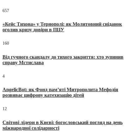
657
«Кейс Тихона» у Тернополі: як Молитовний сніданок
оголив кризу довіри в ПЦУ
160
Від гучного скандалу до тихого закриття: хто зупинив
справу Мстислава
4
AngelicBot: як Фонд пам’яті Митрополита Мефодія
розвиває цифрову катехизацію дітей
12
Світові лідери в Києві: богословський погляд на день
міжнародної солідарності