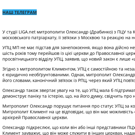
НАШ ТЕЛЕГРАМ
У студії LIGA.net митрополити Олександр (Драбинко) з ПЦУ та 
московського патріархату, її зв’язки з Москвою та реакцію на н
УПЦ МП не має підстав для занепокоєння, якщо вона дійсно н
шість років тому перейшов із цієї церкви до Православної це
просвітницького відділу УПЦ, заявив, що новий закон є лише 
Згідно з митрополитом Климентом, УПЦ є самостійною та незале
є юридично необґрунтованими. Однак, митрополит Олександр 
його словами, канонічний зв’язок із РПЦ, через який УПЦ по
Олександр також звертає увагу на те, що УПЦ мала б підтримат
демонструє паніку та істерію, що, на його думку, свідчить про
Митрополит Олександр порушує питання про статус УПЦ за ко
Митрополит Климент на це відповідає, що він має можливість 
архієрей Православної церкви.
Олександр підкреслює, що коли він або інші представники ПЦУ
Климент зауважує, що він може служити в інших церквах, нада