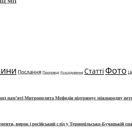
 УПЦ МП
вини
Фото
Статті
Послання
Ц
Проповіді
Розслідування
Фонд пам’яті Митрополита Мефодія підтримує міжнародну пе
, вирок і російський слід у Тернопільсько-Бучацькій єпа