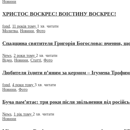
Новини
ХРИСТОС ВОСКРЕС! ВОІСТИНУ ВОСКРЕС!
fond
,
11 років тому
1 хв.
читати
Молитва
,
Новини
,
Фото
Спадщина святителя Григорія Богослова: вчення, що 
News
,
2 роки тому
2 хв.
читати
Відео
,
Новини
,
Статті
,
Фото
Любителя їздити п’яним за кермом – Ігумена Трофима
fond
,
4 роки тому
3 хв.
читати
Новини
,
Фото
Буча пам’ятає: три роки після звільнення від російсь
News
,
1 рік тому
2 хв.
читати
Новини