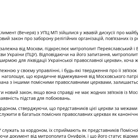
Климент (Вечеря) з УПЦ МП зійшлися у жвавій дискусії про майб
овий закон про заборону релігійних організацій, пов’язаних із р
езалежна від Москви, підкреслює митрополит Переяславський і
ркви України (ПЦУ). Відповідаючи на його запитання, митрополит
«ширмою для ліквідації Української православної церкви», хоча
жною у своєму управлінні, і будь-які твердження про її зв’язо
наголошує, що юридичне відмежування від Московського патріа
в’язана з іншими помісними православними церквами, залишаєть
и новий закон, якщо вона справді не має жодних зв’язків із Мос
 наявність підстав для побоювань.
рдоном, стверджуючи, що представників цієї церкви за межами
служити в багатьох помісних православних церквах як канонічни
 служать за кордоном, їх сприймають як представників Помісно
ючи документ від митрополита Онуфрія, і що його статус відом