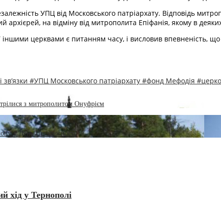
алежність УПЦ від Московського патріархату. Відповідь митроп
й архієрей, на відміну від митрополита Епіфанія, якому в деяк
ншими церквами є питанням часу, і висловив впевненість, що 
і зв’язки
#УПЦ Московського патріархату
#фонд Мефодія
#церк
стрілися з митрополитом Онуфрієм
лону у День Незалежності
й хід у Тернополі