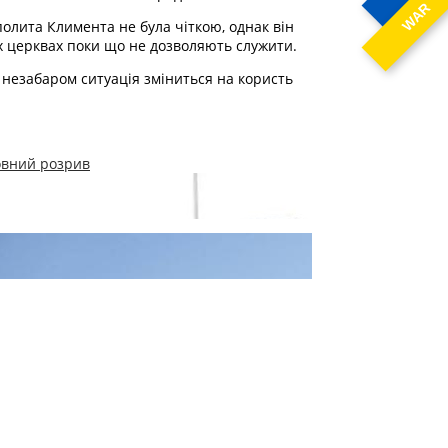
WAR
олита Климента не була чіткою, однак він
их церквах поки що не дозволяють служити.
незабаром ситуація зміниться на користь
овний розрив