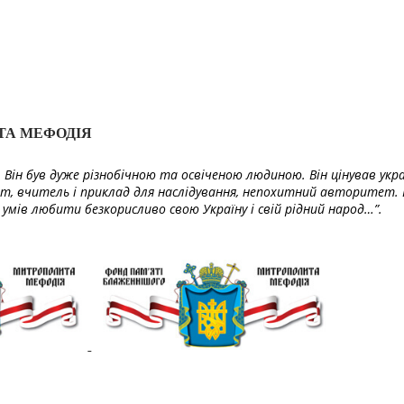
ТА МЕФОДІЯ
Він був дуже різнобічною та освіченою людиною. Він цінував укра
т, вчитель і приклад для наслідування, непохитний авторитет. 
умів любити безкорисливо свою Україну і свій рідний народ…”.