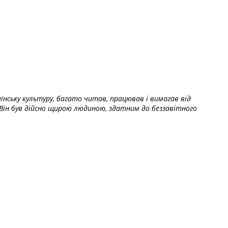
їнську культуру, багато читав, працював і вимагав від
Він був дійсно щирою людиною, здатним до беззавітного