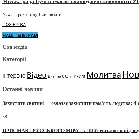
Міська рада Бучі вимагає законодавчо заборонити
News
,
3 роки тому
1 хв.
читати
ПОЖЕРТВА
НАШ ТЕЛЕГРАМ
Соц.медіа
Категорії
Но
Молитва
Відео
Інтерв'ю
Книга
Дитяча біблія
Останні новини
Захистити святині — означає захистити пам’ять людства: 
58
ПРИСМАК «РУССЬКОГО МІРА» в ПЦУ: ексклюзивні документи