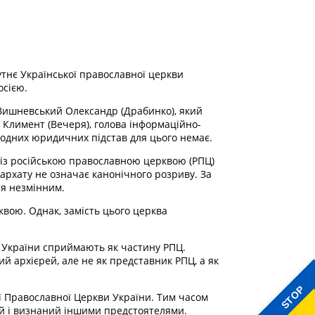
утнє Української православної церкви
осією.
 Вишневський Олександр (Драбинко), який
 Климент (Вечеря), голова інформаційно-
 жодних юридичних підстав для цього немає.
к із російською православною церквою (РПЦ)
рхату не означає канонічного розриву. За
ся незмінним.
квою. Однак, замість цього церква
 України сприймають як частину РПЦ.
й архієрей, але не як представник РПЦ, а як
STOP
ї Православної Церкви України. Тим часом
ий і визнаний іншими предстоятелями.