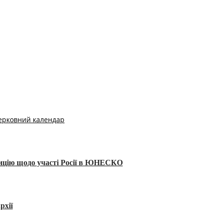
ерковний календар
тицію щодо участі Росії в ЮНЕСКО
рхії