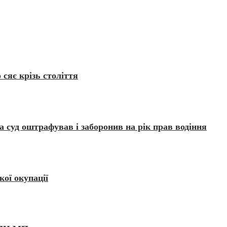
сяє крізь століття
 суд оштрафував і заборонив на рік прав водіння
кої окупації