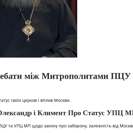
 Дебати між Митрополитами ПЦ
тус своїх церков і вплив Москви.
Олександр і Климент Про Статус УПЦ 
ЦУ та УПЦ МП щодо закону про заборону, залежність від Москви