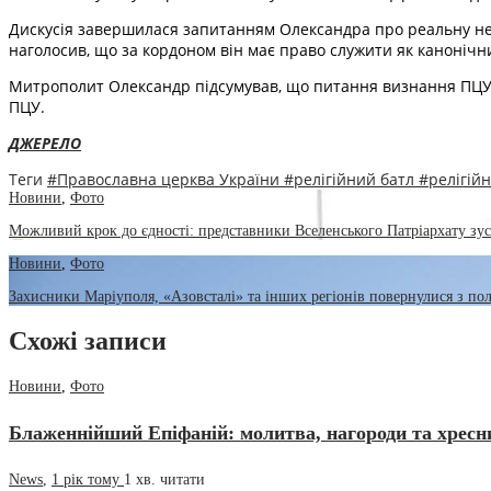
Дискусія завершилася запитанням Олександра про реальну нез
наголосив, що за кордоном він має право служити як канонічни
Митрополит Олександр підсумував, що питання визнання ПЦУ і
ПЦУ.
ДЖЕРЕЛО
Теги
#Православна церква України
#релігійний батл
#релігійн
Новини
,
Фото
Можливий крок до єдності: представники Вселенського Патріархату зу
Новини
,
Фото
Захисники Маріуполя, «Азовсталі» та інших регіонів повернулися з по
Схожі записи
Новини
,
Фото
Блаженнійший Епіфаній: молитва, нагороди та хресни
News
,
1 рік тому
1 хв.
читати