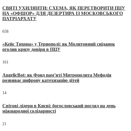
СВЯТІ УХИЛЯНТИ: СХЕМА, ЯК ПЕРЕТВОРИТИ ПЦУ
НА «ОФШОР» ДЛЯ ДЕЗЕРТИРА ІЗ МОСКОВСЬКОГО
ПАТРІАРХАТУ
658
«Кейс Тихона» у Тернополі: як Молитовний сніданок
оголив кризу довіри в ПЦУ
161
AngelicBot: як Фонд пам’яті Митрополита Мефодія
розвиває цифрову катехизацію дітей
14
Світові лідери в Києві: богословський погляд на день
міжнародної солідарності
21