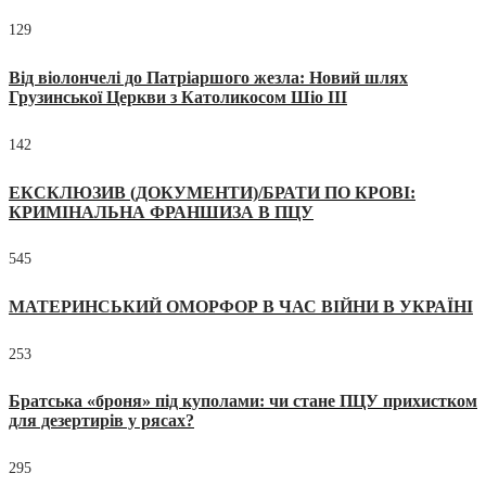
129
Від віолончелі до Патріаршого жезла: Новий шлях
Грузинської Церкви з Католикосом Шіо III
142
ЕКСКЛЮЗИВ (ДОКУМЕНТИ)/БРАТИ ПО КРОВІ:
КРИМІНАЛЬНА ФРАНШИЗА В ПЦУ
545
МАТЕРИНСЬКИЙ ОМОРФОР В ЧАС ВІЙНИ В УКРАЇНІ
253
Братська «броня» під куполами: чи стане ПЦУ прихистком
для дезертирів у рясах?
295