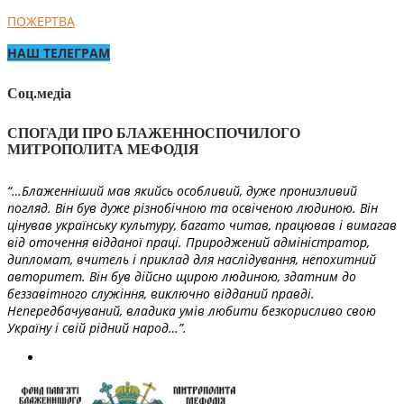
ПОЖЕРТВА
НАШ ТЕЛЕГРАМ
Соц.медіа
СПОГАДИ ПРО БЛАЖЕННОСПОЧИЛОГО
МИТРОПОЛИТА МЕФОДІЯ
“…Блаженніший мав якийсь особливий, дуже пронизливий
погляд. Він був дуже різнобічною та освіченою людиною. Він
цінував українську культуру, багато читав, працював і вимагав
від оточення відданої праці. Природжений адміністратор,
дипломат, вчитель і приклад для наслідування, непохитний
авторитет. Він був дійсно щирою людиною, здатним до
беззавітного служіння, виключно відданий правді.
Непередбачуваний, владика умів любити безкорисливо свою
Україну і свій рідний народ…”.