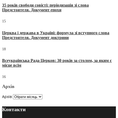
35 років свободи совісті: періодизація зі слова
Предстоятеля. Документ епохи
15
Церква і держава в Україні: формула зі вступного слова
Предстоятеля. Документ доктрини
18
Всеукраїнська Рада Церков: 30 років за столом, за яким є
місце всім
16
Архів
Архів
Контакти