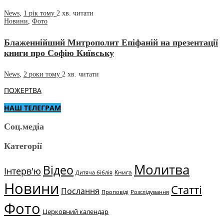
News
,
1 рік тому
2 хв.
читати
Новини
,
Фото
Блаженнійший Митрополит Епіфаній на презентації
книги про Софію Київську
News
,
2 роки тому
2 хв.
читати
ПОЖЕРТВА
НАШ ТЕЛЕГРАМ
Соц.медіа
Категорії
Молитва
Відео
Інтерв'ю
Книга
Дитяча біблія
Новини
Статті
Послання
Проповіді
Розслідування
Фото
Церковний календар