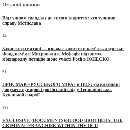
Останні новини
Від гучного скандалу до тихого закриття: хто зупинив
справу Мстислава
14
Захистити святині — означає захистити пам’ять людства:
Фонд пам’яті Митрополита Мефодія підтримує
міжнародну петицію щодо участі Росії в ЮНЕСКО
61
ПРИСМАК «РУССЬКОГО МІРА» в ПЦУ: ексклюзивні
документи, вирок і російський слід у Тернопільсько-
Бучацькій єпархії
299
EXCLUSIVE (DOCUMENTS)/BLOOD BROTHERS: THE
CRIMINAL FRANCHISE WITHIN THE OCU