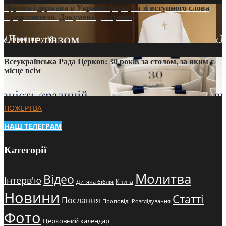
Церква і держава в Україні: формула зі вступного слова
Предстоятеля. Документ доктрини
4 тижні тому
18
Всеукраїнська Рада Церков: 30 років за столом, за яким є
місце всім
4 тижні тому
16
ПОЖЕРТВА
НАШ ТЕЛЕГРАМ
Категорії
Молитва
Відео
Інтерв'ю
Книга
Дитяча біблія
Новини
Статті
Послання
Проповіді
Розслідування
Фото
Церковний календар