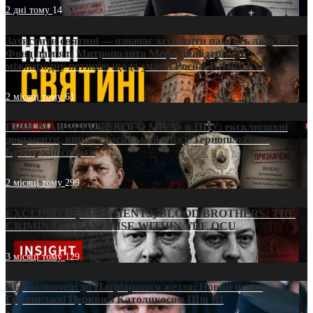
2 дні тому
14
Захистити святині — означає захистити пам’ять людства:
Фонд пам’яті Митрополита Мефодія підтримує
міжнародну петицію щодо участі Росії в ЮНЕСКО
2 місяці тому
61
ПРИСМАК «РУССЬКОГО МІРА» в ПЦУ: ексклюзивні
документи, вирок і російський слід у Тернопільсько-
Бучацькій єпархії
2 місяці тому
299
EXCLUSIVE (DOCUMENTS)/BLOOD BROTHERS: THE
CRIMINAL FRANCHISE WITHIN THE OCU
3 місяці тому
129
Від віолончелі до Патріаршого жезла: Новий шлях
Грузинської Церкви з Католикосом Шіо III