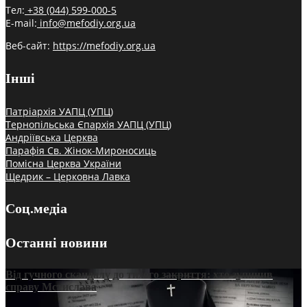
Тел:
+38 (044) 599-000-5
E-mail:
info@mefodiy.org.ua
Веб-сайт:
https://mefodiy.org.ua
Інші
Патріархія УАПЦ (УПЦ)
Тернопільська Єпархія УАПЦ (УПЦ)
Андріївська Церква
Парафія Св. Жінок-Мироносиць
Помісна Церква України
Щедрик – Церковна Лавка
Соц.медіа
Останні новини
Від гучного скандалу до тихого закриття: хто зупинив
справу Мстислава