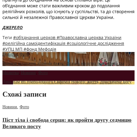
об’єднання може стати важливим кроком до подолання
релігійних розколів, що існують у суспільстві, та до створення
сильної й незалежної Православної Церкви України.
ДЖЕРЕЛО
Теги
#об’єднання церков
#Православна церква України
#релігійна самоідентифікація
#соціологічне дослідження
#УПЦ МП
#фонд Мефодія
Новини
,
Фото
Вовчків відзначив храмове свято: спільна молитва та хресний хід
Молитва
,
Новини
,
Фото
День пам'яті преподобного Євфимія Нового: життя, присвячене Богу
Схожі записи
Новини
,
Фото
Піст тіла і свобода серця: як пройти другу седмицю
Великого посту