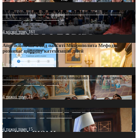
«Кейс Тихона» у Тернополі: як Молитовний сніданок
оголив кризу довіри в ПЦУ
4 місяці тому
161
AngelicBot: як Фонд пам’яті Митрополита Мефодія
розвиває цифрову катехизацію дітей
1 тиждень тому
14
Світові лідери в Києві: богословський погляд на день
міжнародної солідарності
4 тижні тому
21
35 років свободи совісті: періодизація зі слова
Предстоятеля. Документ епохи
4 тижні тому
15