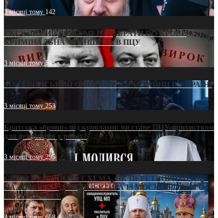
3 місяці тому
142
ЕКСКЛЮЗИВ (ДОКУМЕНТИ)/БРАТИ ПО КРОВІ:
КРИМІНАЛЬНА ФРАНШИЗА В ПЦУ
3 місяці тому
545
МАТЕРИНСЬКИЙ ОМОРФОР В ЧАС ВІЙНИ В УКРАЇНІ
3 місяці тому
253
Братська «броня» під куполами: чи стане ПЦУ прихистком
для дезертирів у рясах?
3 місяці тому
295
СВЯТІ УХИЛЯНТИ: СХЕМА, ЯК ПЕРЕТВОРИТИ ПЦУ
НА «ОФШОР» ДЛЯ ДЕЗЕРТИРА ІЗ МОСКОВСЬКОГО
ПАТРІАРХАТУ
3 місяці тому
658