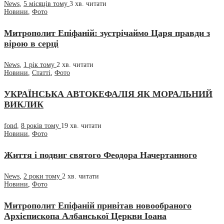
News
,
5 місяців тому
3 хв.
читати
Новини
,
Фото
Митрополит Епіфаній: зустрічаймо Царя правди з
вірою в серці
News
,
1 рік тому
2 хв.
читати
Новини
,
Статті
,
Фото
УКРАЇНСЬКА АВТОКЕФАЛІЯ ЯК МОРАЛЬНИЙ
ВИКЛИК
fond
,
8 років тому
19 хв.
читати
Новини
,
Фото
Життя і подвиг святого Феодора Начертанного
News
,
2 роки тому
2 хв.
читати
Новини
,
Фото
Митрополит Епіфаній привітав новообраного
Архієпископа Албанської Церкви Іоана