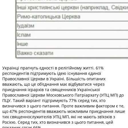
Українці прагнуть єдності в релігійному житті. 61%
респондентів підтримують ідею існування єдиної
Православної Церкви в Україні. Більшість опитаних
вважають, що це об’єднання має відбуватися через
приєднання ієрархів та священників Української
Православної Церкви Московського Патріархату (УПЦ МП) до
ПЦУ. Такий варіант підтримують 77% серед тих, хто
визначився з цього питання. Проте важливим фактором є те,
що 47% респондентів вважають можливим приєднання лише
тих священнослужителів УПЦ МП, які не мають зв’язків з
Росією. Серед тих, хто визначився з цього питання, цей
показник сягає 66%.