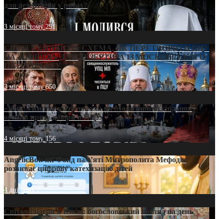
для дезертирів у рясах?
3 місяці тому
291
СВЯТІ УХИЛЯНТИ: СХЕМА, ЯК ПЕРЕТВОРИТИ ПЦУ
НА «ОФШОР» ДЛЯ ДЕЗЕРТИРА ІЗ МОСКОВСЬКОГО
ПАТРІАРХАТУ
3 місяці тому
650
«Кейс Тихона» у Тернополі: як Молитовний сніданок
оголив кризу довіри в ПЦУ
4 місяці тому
156
AngelicBot: як Фонд пам’яті Митрополита Мефодія
розвиває цифрову катехизацію дітей
4 дні тому
7
Світові лідери в Києві: богословський погляд на день