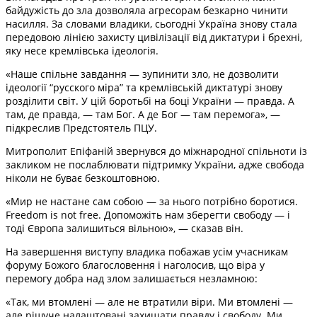
байдужість до зла дозволяла агресорам безкарно чинити
насилля. За словами владики, сьогодні Україна знову стала
передовою лінією захисту цивілізації від диктатури і брехні,
яку несе кремлівська ідеологія.
«Наше спільне завдання — зупинити зло, не дозволити
ідеології “русского міра” та кремлівській диктатурі знову
розділити світ. У цій боротьбі на боці України — правда. А
там, де правда, — там Бог. А де Бог — там перемога», —
підкреслив Предстоятель ПЦУ.
Митрополит Епіфаній звернувся до міжнародної спільноти із
закликом не послаблювати підтримку України, адже свобода
ніколи не буває безкоштовною.
«Мир не настане сам собою — за нього потрібно боротися.
Freedom is not free. Допоможіть нам зберегти свободу — і
тоді Європа залишиться вільною», — сказав він.
На завершення виступу владика побажав усім учасникам
форуму Божого благословення і наголосив, що віра у
перемогу добра над злом залишається незламною:
«Так, ми втомлені — але не втратили віри. Ми втомлені —
але рішуче налаштовані захищати правду і свободу. Ми