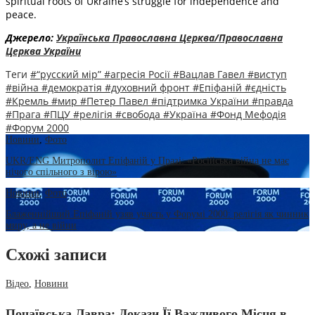
spiritual roots of Ukraine’s struggle for independence and
peace.
Джерело:
Українська Православна Церква/Православна
Церква України
Теги
#“русский мір”
#агресія Росії
#Вацлав Гавел
#виступ
#війна
#демократія
#духовний фронт
#Епіфаній
#єдність
#Кремль
#мир
#Петер Павел
#підтримка України
#правда
#Прага
#ПЦУ
#релігія
#свобода
#Україна
#Фонд Мефодія
#Форум 2000
Новини
,
Фото
UKR/ENG Митрополит Епіфаній у Празі: «Російська війна не має
нічого спільного з вірою»
Новини
,
Фото
Блаженнійший Епіфаній узяв участь у Форумі 2000: релігія як чинник
миру, а не війни
Схожі записи
Відео
,
Новини
Почаївська Лавра: Докази Її Важливого Місця в