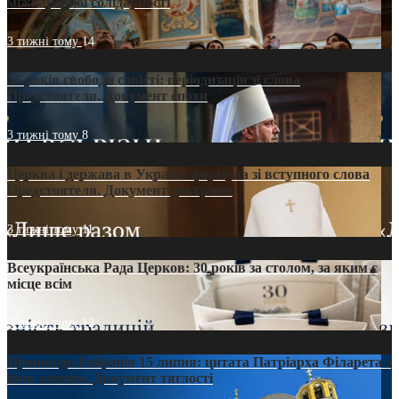
міжнародної солідарності
3 тижні тому
14
35 років свободи совісті: періодизація зі слова
Предстоятеля. Документ епохи
3 тижні тому
8
Церква і держава в Україні: формула зі вступного слова
Предстоятеля. Документ доктрини
3 тижні тому
11
Всеукраїнська Рада Церков: 30 років за столом, за яким є
місце всім
3 тижні тому
12
Проповідь Епіфанія 15 липня: цитата Патріарха Філарета з
його амвона. Документ тяглості