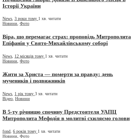
Історії України
News
,
3 роки тому
1 хв.
читати
Новини
,
Фото
Віра, що перемагає страх: проповідь Митрополита
Епіфанія у Свято-Михайлівському соборі
News
,
12 місяців тому
1 хв.
читати
Новини
,
Фото
Жити за Христа — померти за правду: день
мучеників і подвижників
News
,
1 рік тому
3 хв.
читати
Відео
,
Новини
В 5-ту річницю спочину Предстоятеля УАПЦ
Митрополита Мефодія в молитві схиляємо голови
fond
,
6 років тому
1 хв.
читати
Новини
,
Фото