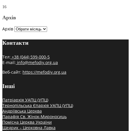
16
Архів
Архів
Контакти
Тел:
+38 (044) 599-000-5
E-mail:
info@mefodiy.org.ua
Веб-сайт:
https://mefodiy.org.ua
Інші
Патріархія УАПЦ (УПЦ)
Тернопільська Єпархія УАПЦ (УПЦ)
Андріївська Церква
Парафія Св. Жінок-Мироносиць
Помісна Церква України
Щедрик – Церковна Лавка