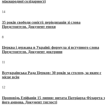
міжнародної солідарності
14
35 років свободи совісті: періодизація зі слова
Предстоятеля. Документ епохи
8
Церква і держава в Україні: формула зі вступного слова
Предстоятеля. Документ доктрини
11
Всеукраїнська Рада Церков: 30 років за столом, за яким є
місце всім
12
Проповідь Епіфанія 15 липня: цитата Патріарха Філарета з
його амвона. Документ тяглості