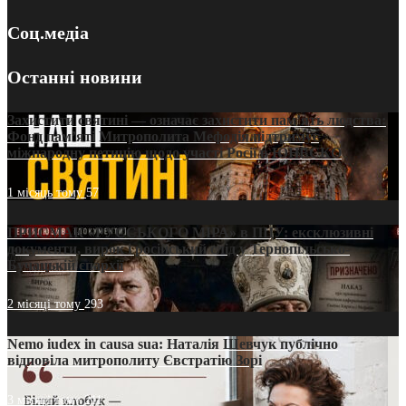
Соц.медіа
Останні новини
Захистити святині — означає захистити пам’ять людства:
Фонд пам’яті Митрополита Мефодія підтримує
міжнародну петицію щодо участі Росії в ЮНЕСКО
1 місяць тому
57
ПРИСМАК «РУССЬКОГО МІРА» в ПЦУ: ексклюзивні
документи, вирок і російський слід у Тернопільсько-
Бучацькій єпархії
2 місяці тому
293
Nemo iudex in causa sua: Наталія Шевчук публічно
відповіла митрополиту Євстратію Зорі
3 місяці тому
211