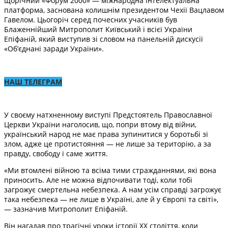
щорічний «Форум 2000» — міжнародна інтелектуальна
платформа, заснована колишнім президентом Чехії Вацлавом
Гавелом. Цьогоріч серед почесних учасників був
Блаженнійший Митрополит Київський і всієї України
Епіфаній, який виступив зі словом на панельній дискусії
«Об’єднані заради України».
НАШ ТЕЛЕГРАМ
У своєму натхненному виступі Предстоятель Православної
Церкви України наголосив, що, попри втому від війни,
український народ не має права зупинитися у боротьбі зі
злом, адже це протистояння — не лише за територію, а за
правду, свободу і саме життя.
«Ми втомлені війною та всіма тими стражданнями, які вона
приносить. Але не можна відпочивати тоді, коли тобі
загрожує смертельна небезпека. А нам усім справді загрожує
така небезпека — не лише в Україні, але й у Європі та світі»,
— зазначив Митрополит Епіфаній.
Він нагадав про трагічні уроки історії ХХ століття, коли