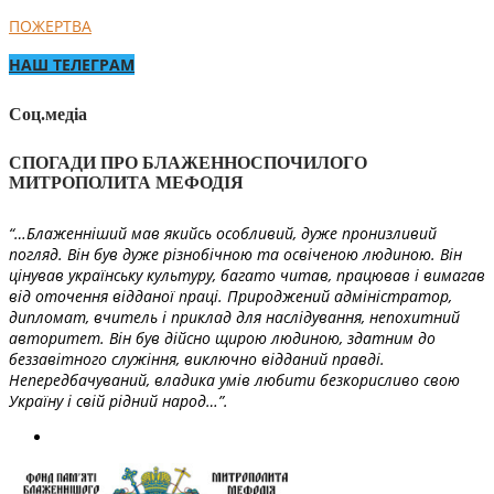
ПОЖЕРТВА
НАШ ТЕЛЕГРАМ
Соц.медіа
СПОГАДИ ПРО БЛАЖЕННОСПОЧИЛОГО
МИТРОПОЛИТА МЕФОДІЯ
“…Блаженніший мав якийсь особливий, дуже пронизливий
погляд. Він був дуже різнобічною та освіченою людиною. Він
цінував українську культуру, багато читав, працював і вимагав
від оточення відданої праці. Природжений адміністратор,
дипломат, вчитель і приклад для наслідування, непохитний
авторитет. Він був дійсно щирою людиною, здатним до
беззавітного служіння, виключно відданий правді.
Непередбачуваний, владика умів любити безкорисливо свою
Україну і свій рідний народ…”.