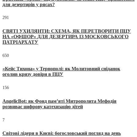
для дезертирів у рясах?
291
СВЯТІ УХИЛЯНТИ: СХЕМА, ЯК ПЕРЕТВОРИТИ ПЦУ
НА «ОФШОР» ДЛЯ ДЕЗЕРТИРА ІЗ МОСКОВСЬКОГО
ПАТРІАРХАТУ
650
«Кейс Тихона» у Тернополі: як Молитовний сніданок
оголив кризу довіри в ПЦУ
156
AngelicBot: як Фонд пам’яті Митрополита Мефодія
розвиває цифрову катехизацію дітей
7
Світові лідери в Києві: богословський погляд на день