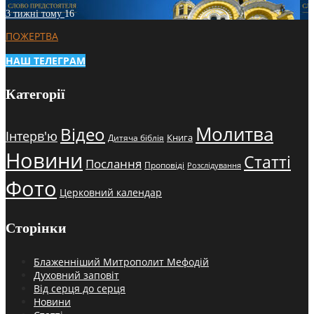
3 тижні тому
16
ПОЖЕРТВА
НАШ ТЕЛЕГРАМ
Категорії
Молитва
Відео
Інтерв'ю
Книга
Дитяча біблія
Новини
Статті
Послання
Проповіді
Розслідування
Фото
Церковний календар
Сторінки
Блаженніший Митрополит Мефодій
Духовний заповіт
Від серця до серця
Новини