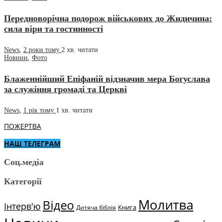
Передноворічна подорож військових до Жидичина:
сила віри та гостинності
News
,
2 роки тому
2 хв.
читати
Новини
,
Фото
Блаженнійший Епіфаній відзначив мера Богуслава
за служіння громаді та Церкві
News
,
1 рік тому
1 хв.
читати
ПОЖЕРТВА
НАШ ТЕЛЕГРАМ
Соц.медіа
Категорії
Молитва
Відео
Інтерв'ю
Книга
Дитяча біблія