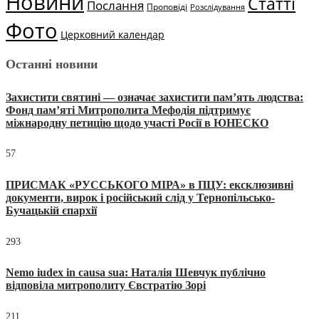
Новини
Статті
Послання
Проповіді
Розслідування
Фото
Церковний календар
Останні новини
Захистити святині — означає захистити пам’ять людства:
Фонд пам’яті Митрополита Мефодія підтримує
міжнародну петицію щодо участі Росії в ЮНЕСКО
57
ПРИСМАК «РУССЬКОГО МІРА» в ПЦУ: ексклюзивні
документи, вирок і російський слід у Тернопільсько-
Бучацькій єпархії
293
Nemo iudex in causa sua: Наталія Шевчук публічно
відповіла митрополиту Євстратію Зорі
211