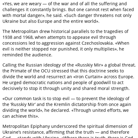
«Yes, we are weary — of the war and of all the suffering and
challenges it constantly brings. But one cannot rest when faced
with mortal danger», he said. «Such danger threatens not only
Ukraine but also Europe and the entire world».
The Metropolitan drew historical parallels to the tragedies of
1938 and 1968, when attempts to appease evil through
concessions led to aggression against Czechoslovakia. «When
evil is neither stopped nor punished, it only multiplies», he
reminded the audience.
Calling the Russian ideology of the «Russkiy Mir» a global threat,
the Primate of the OCU stressed that this doctrine seeks to
divide the world and resurrect an «Iron Curtain» across Europe.
He urged democratic nations and people of goodwill to act
decisively to stop it through unity and shared moral strength.
«Our common task is to stop evil — to prevent the ideology of
the ‘Russkiy Mir’ and the Kremlin dictatorship from once again
dividing the world», he declared. «Through united efforts, we
can achieve this».
Metropolitan Epiphany underscored the spiritual dimension of
Ukraine’s resistance, affirming that the truth — and therefore
God — stands with Ukraine. «Where there is truth, there is God.