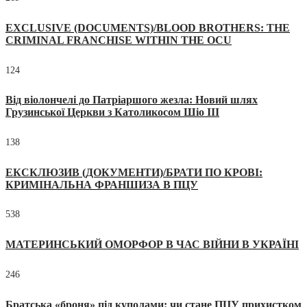
EXCLUSIVE (DOCUMENTS)/BLOOD BROTHERS: THE
CRIMINAL FRANCHISE WITHIN THE OCU
124
Від віолончелі до Патріаршого жезла: Новий шлях
Грузинської Церкви з Католикосом Шіо III
138
ЕКСКЛЮЗИВ (ДОКУМЕНТИ)/БРАТИ ПО КРОВІ:
КРИМІНАЛЬНА ФРАНШИЗА В ПЦУ
538
МАТЕРИНСЬКИЙ ОМОРФОР В ЧАС ВІЙНИ В УКРАЇНІ
246
Братська «броня» під куполами: чи стане ПЦУ прихистком