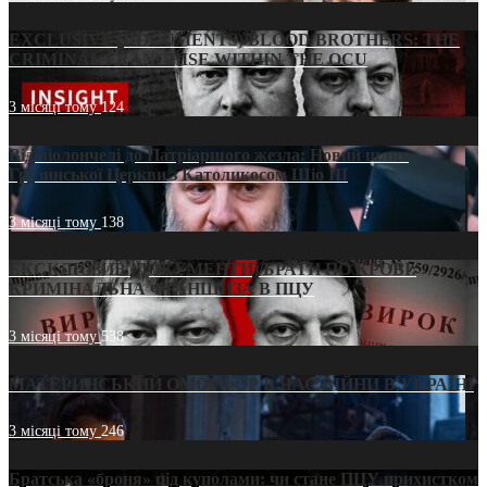
EXCLUSIVE (DOCUMENTS)/BLOOD BROTHERS: THE
CRIMINAL FRANCHISE WITHIN THE OCU
3 місяці тому
124
Від віолончелі до Патріаршого жезла: Новий шлях
Грузинської Церкви з Католикосом Шіо III
3 місяці тому
138
ЕКСКЛЮЗИВ (ДОКУМЕНТИ)/БРАТИ ПО КРОВІ:
КРИМІНАЛЬНА ФРАНШИЗА В ПЦУ
3 місяці тому
538
МАТЕРИНСЬКИЙ ОМОРФОР В ЧАС ВІЙНИ В УКРАЇНІ
3 місяці тому
246
Братська «броня» під куполами: чи стане ПЦУ прихистком