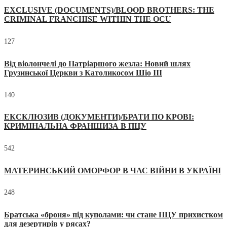
EXCLUSIVE (DOCUMENTS)/BLOOD BROTHERS: THE
CRIMINAL FRANCHISE WITHIN THE OCU
127
Від віолончелі до Патріаршого жезла: Новий шлях
Грузинської Церкви з Католикосом Шіо III
140
ЕКСКЛЮЗИВ (ДОКУМЕНТИ)/БРАТИ ПО КРОВІ:
КРИМІНАЛЬНА ФРАНШИЗА В ПЦУ
542
МАТЕРИНСЬКИЙ ОМОРФОР В ЧАС ВІЙНИ В УКРАЇНІ
248
Братська «броня» під куполами: чи стане ПЦУ прихистком
для дезертирів у рясах?