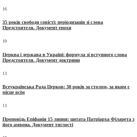
16
35 років свободи совісті: періодизація зі слова
Предстоятеля. Документ епохи
10
Церква і держава в Україні: формула зі вступного слова
Предстоятеля. Документ доктрини
13
Всеукраїнська Рада Церков: 30 років за столом, за яким є
місце всім
13
Проповідь Епіфанія 15 липня: цитата Патріарха Філарета з
його амвона. Документ тяглості