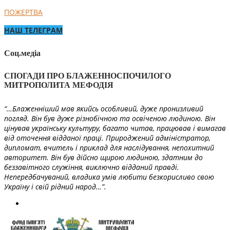
ПОЖЕРТВА
НАШ ТЕЛЕГРАМ
Соц.медіа
СПОГАДИ ПРО БЛАЖЕННОСПОЧИЛОГО
МИТРОПОЛИТА МЕФОДІЯ
“…Блаженніший мав якийсь особливий, дуже пронизливий
погляд. Він був дуже різнобічною та освіченою людиною. Він
цінував українську культуру, багато читав, працював і вимагав
від оточення відданої праці. Природжений адміністратор,
дипломат, вчитель і приклад для наслідування, непохитний
авторитет. Він був дійсно щирою людиною, здатним до
беззавітного служіння, виключно відданий правді.
Непередбачуваний, владика умів любити безкорисливо свою
Україну і свій рідний народ…”.