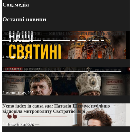
Соц.медіа
Останні новини
Захистити святині — означає захистити пам’ять людства:
Фонд пам’яті Митрополита Мефодія підтримує
міжнародну петицію щодо участі Росії в ЮНЕСКО
2 місяці тому
59
ПРИСМАК «РУССЬКОГО МІРА» в ПЦУ: ексклюзивні
документи, вирок і російський слід у Тернопільсько-
Бучацькій єпархії
2 місяці тому
295
Nemo iudex in causa sua: Наталія Шевчук публічно
відповіла митрополиту Євстратію Зорі
3 місяці тому
213