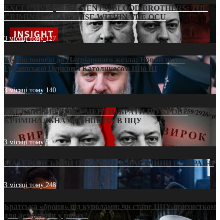
EXCLUSIVE (DOCUMENTS)/BLOOD BROTHERS: THE
CRIMINAL FRANCHISE WITHIN THE OCU
3 місяці тому
127
Від віолончелі до Патріаршого жезла: Новий шлях
Грузинської Церкви з Католикосом Шіо III
3 місяці тому
140
ЕКСКЛЮЗИВ (ДОКУМЕНТИ)/БРАТИ ПО КРОВІ:
КРИМІНАЛЬНА ФРАНШИЗА В ПЦУ
3 місяці тому
542
МАТЕРИНСЬКИЙ ОМОРФОР В ЧАС ВІЙНИ В УКРАЇНІ
3 місяці тому
248
Братська «броня» під куполами: чи стане ПЦУ прихистком
для дезертирів у рясах?