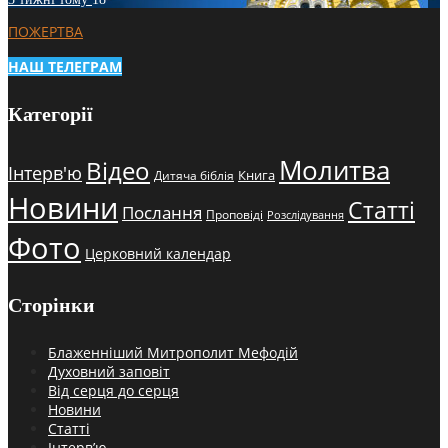
ПОЖЕРТВА
НАШ ТЕЛЕГРАМ
Категорії
Молитва
Відео
Інтерв'ю
Книга
Дитяча біблія
Новини
Статті
Послання
Проповіді
Розслідування
Фото
Церковний календар
Сторінки
Блаженніший Митрополит Мефодій
Духовний заповіт
Від серця до серця
Новини
Статті
Інтерв’ю