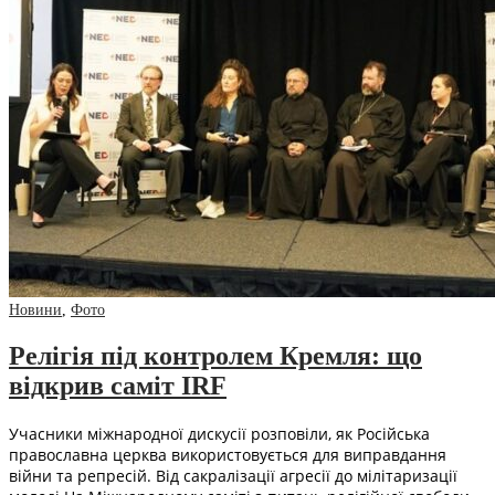
Новини
,
Фото
Релігія під контролем Кремля: що
відкрив саміт IRF
Учасники міжнародної дискусії розповіли, як Російська
православна церква використовується для виправдання
війни та репресій. Від сакралізації агресії до мілітаризації