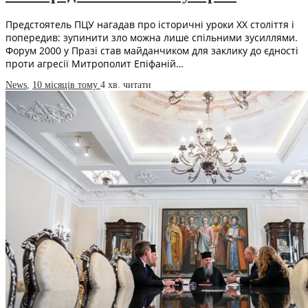
Предстоятель ПЦУ нагадав про історичні уроки ХХ століття і
попередив: зупинити зло можна лише спільними зусиллями.
Форум 2000 у Празі став майданчиком для заклику до єдності
проти агресії Митрополит Епіфаній…
News
,
10 місяців тому
4 хв.
читати