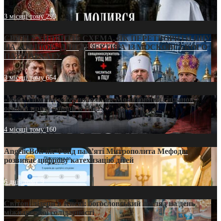
3 місяці тому
293
СВЯТІ УХИЛЯНТИ: СХЕМА, ЯК ПЕРЕТВОРИТИ ПЦУ
НА «ОФШОР» ДЛЯ ДЕЗЕРТИРА ІЗ МОСКОВСЬКОГО
ПАТРІАРХАТУ
3 місяці тому
654
«Кейс Тихона» у Тернополі: як Молитовний сніданок
оголив кризу довіри в ПЦУ
4 місяці тому
160
AngelicBot: як Фонд пам’яті Митрополита Мефодія
розвиває цифрову катехизацію дітей
6 днів тому
9
Світові лідери в Києві: богословський погляд на день
міжнародної солідарності