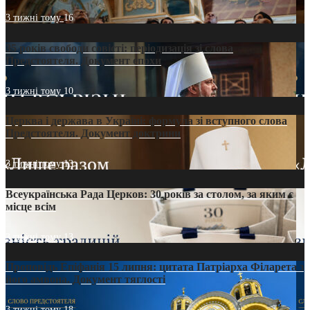
3 тижні тому
16
35 років свободи совісті: періодизація зі слова
Предстоятеля. Документ епохи
3 тижні тому
10
Церква і держава в Україні: формула зі вступного слова
Предстоятеля. Документ доктрини
3 тижні тому
13
Всеукраїнська Рада Церков: 30 років за столом, за яким є
місце всім
3 тижні тому
13
Проповідь Епіфанія 15 липня: цитата Патріарха Філарета з
його амвона. Документ тяглості
3 тижні тому
18