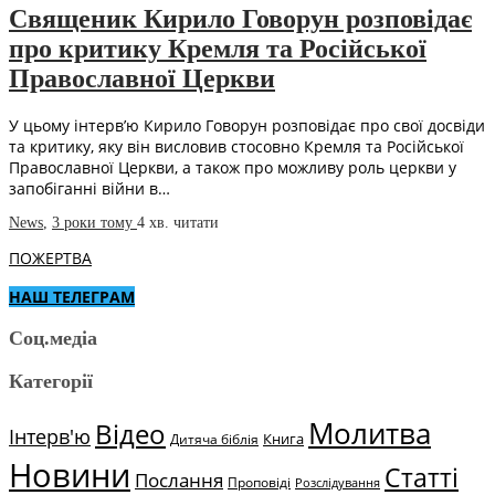
Священик Кирило Говорун розповідає
про критику Кремля та Російської
Православної Церкви
У цьому інтерв’ю Кирило Говорун розповідає про свої досвіди
та критику, яку він висловив стосовно Кремля та Російської
Православної Церкви, а також про можливу роль церкви у
запобіганні війни в…
News
,
3 роки тому
4 хв.
читати
ПОЖЕРТВА
НАШ ТЕЛЕГРАМ
Соц.медіа
Категорії
Молитва
Відео
Інтерв'ю
Книга
Дитяча біблія
Новини
Статті
Послання
Проповіді
Розслідування