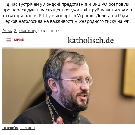
Під час зустрічей у Лондоні представники ВРЦіРО розповіли
про переслідування священнослужителів, руйнування храмів
та використання РПЦ у війні проти України. Делегація Ради
Церков наголосила на важливості міжнародного тиску на РФ…
News
,
2 роки тому
2 хв.
читати
Інтерв'ю
,
Новини