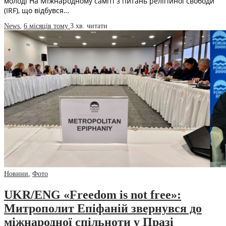
молоді На Міжнародному саміті з питань релігійної свободи
(IRF), що відбувся…
News
,
6 місяців тому
3 хв.
читати
Новини
,
Фото
UKR/ENG «Freedom is not free»:
Митрополит Епіфаній звернувся до
міжнародної спільноти у Празі