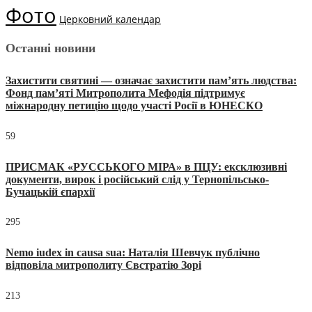
Фото
Церковний календар
Останні новини
Захистити святині — означає захистити пам’ять людства:
Фонд пам’яті Митрополита Мефодія підтримує
міжнародну петицію щодо участі Росії в ЮНЕСКО
59
ПРИСМАК «РУССЬКОГО МІРА» в ПЦУ: ексклюзивні
документи, вирок і російський слід у Тернопільсько-
Бучацькій єпархії
295
Nemo iudex in causa sua: Наталія Шевчук публічно
відповіла митрополиту Євстратію Зорі
213