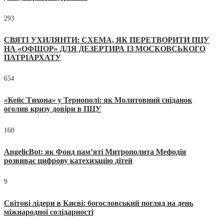
293
СВЯТІ УХИЛЯНТИ: СХЕМА, ЯК ПЕРЕТВОРИТИ ПЦУ
НА «ОФШОР» ДЛЯ ДЕЗЕРТИРА ІЗ МОСКОВСЬКОГО
ПАТРІАРХАТУ
654
«Кейс Тихона» у Тернополі: як Молитовний сніданок
оголив кризу довіри в ПЦУ
160
AngelicBot: як Фонд пам’яті Митрополита Мефодія
розвиває цифрову катехизацію дітей
9
Світові лідери в Києві: богословський погляд на день
міжнародної солідарності