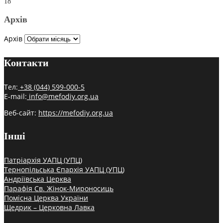
18
Архів
Архів
Контакти
Тел:
+38 (044) 599-000-5
E-mail:
info@mefodiy.org.ua
Веб-сайт:
https://mefodiy.org.ua
Інші
Патріархія УАПЦ (УПЦ)
Тернопільська Єпархія УАПЦ (УПЦ)
Андріївська Церква
Парафія Св. Жінок-Мироносиць
Помісна Церква України
Щедрик – Церковна Лавка