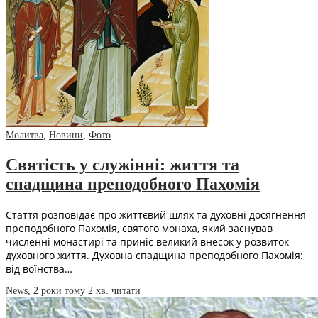
Молитва
,
Новини
,
Фото
Святість у служінні: життя та
спадщина преподобного Пахомія
Стаття розповідає про життєвий шлях та духовні досягнення
преподобного Пахомія, святого монаха, який заснував
численні монастирі та приніс великий внесок у розвиток
духовного життя. Духовна спадщина преподобного Пахомія:
від воїнства…
News
,
2 роки тому
2 хв.
читати