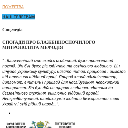
ПОЖЕРТВА
НАШ ТЕЛЕГРАМ
Соц.медіа
СПОГАДИ ПРО БЛАЖЕННОСПОЧИЛОГО
МИТРОПОЛИТА МЕФОДІЯ
“…Блаженніший мав якийсь особливий, дуже пронизливий
погляд. Він був дуже різнобічною та освіченою людиною. Він
цінував українську культуру, багато читав, працював і вимагав
від оточення відданої праці. Природжений адміністратор,
дипломат, вчитель і приклад для наслідування, непохитний
авторитет. Він був дійсно щирою людиною, здатним до
беззавітного служіння, виключно відданий правді.
Непередбачуваний, владика умів любити безкорисливо свою
Україну і свій рідний народ…”.