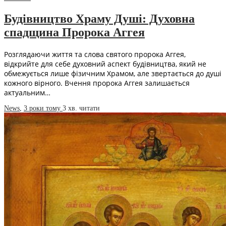
Будівництво Храму Душі: Духовна
спадщина Пророка Аггея
Розглядаючи життя та слова святого пророка Аггея,
відкрийте для себе духовний аспект будівництва, який не
обмежується лише фізичним Храмом, але звертається до душі
кожного вірного. Вчення пророка Аггея залишається
актуальним…
News
,
3 роки тому
3 хв.
читати