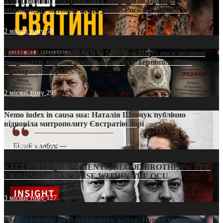
Фонд пам’яті Митрополита Мефодія підтримує
міжнародну петицію щодо участі Росії в ЮНЕСКО
2 місяці тому
59
ПРИСМАК «РУССЬКОГО МІРА» в ПЦУ: ексклюзивні
документи, вирок і російський слід у Тернопільсько-
Бучацькій єпархії
2 місяці тому
295
Nemo iudex in causa sua: Наталія Шевчук публічно
відповіла митрополиту Євстратію Зорі
3 місяці тому
213
EXCLUSIVE (DOCUMENTS)/BLOOD BROTHERS: THE
CRIMINAL FRANCHISE WITHIN THE OCU
3 місяці тому
127
Від віолончелі до Патріаршого жезла: Новий шлях