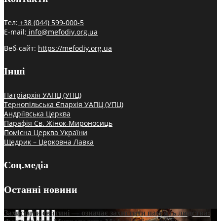
Тел:
+38 (044) 599-000-5
E-mail:
info@mefodiy.org.ua
Веб-сайт:
https://mefodiy.org.ua
Інші
Патріархія УАПЦ (УПЦ)
Тернопільська Єпархія УАПЦ (УПЦ)
Андріївська Церква
Парафія Св. Жінок-Мироносиць
Помісна Церква України
Щедрик – Церковна Лавка
Соц.медіа
Останні новини
Захистити святині — означає захистити пам’ять людства: