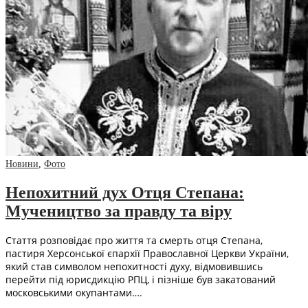
Новини
,
Фото
Непохитний дух Отця Степана:
Мучеництво за правду та віру
Стаття розповідає про життя та смерть отця Степана,
пастиря Херсонської єпархії Православної Церкви України,
який став символом непохитності духу, відмовившись
перейти під юрисдикцію РПЦ, і пізніше був закатований
московськими окупантами….