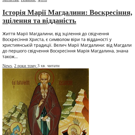
Історія Марії Магдалини: Воскресіння,
зцілення та відданість
Життя Марії Магдалини, від зцілення до свідчення
Воскресіння Христа, є символом віри та відданості у
християнській традиції. Велич Марії Магдалини: від Магдали
до першого свідчення Воскресіння Марія Магдалина, знана
також…
News
,
2 роки тому
3 хв.
читати