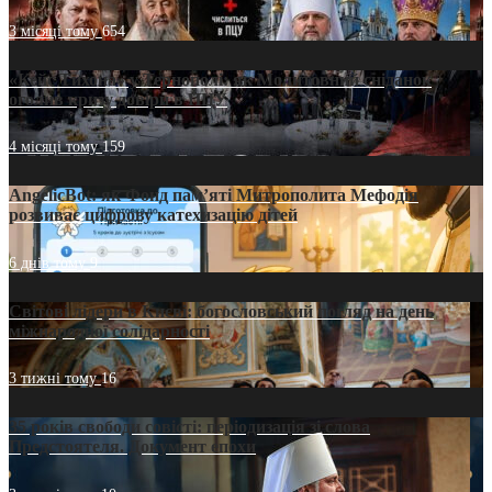
3 місяці тому
654
«Кейс Тихона» у Тернополі: як Молитовний сніданок
оголив кризу довіри в ПЦУ
4 місяці тому
159
AngelicBot: як Фонд пам’яті Митрополита Мефодія
розвиває цифрову катехизацію дітей
6 днів тому
9
Світові лідери в Києві: богословський погляд на день
міжнародної солідарності
3 тижні тому
16
35 років свободи совісті: періодизація зі слова
Предстоятеля. Документ епохи