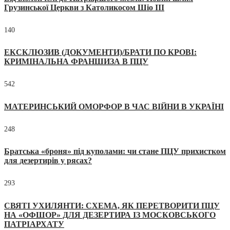
Грузинської Церкви з Католикосом Шіо III
140
ЕКСКЛЮЗИВ (ДОКУМЕНТИ)/БРАТИ ПО КРОВІ:
КРИМІНАЛЬНА ФРАНШИЗА В ПЦУ
542
МАТЕРИНСЬКИЙ ОМОРФОР В ЧАС ВІЙНИ В УКРАЇНІ
248
Братська «броня» під куполами: чи стане ПЦУ прихистком
для дезертирів у рясах?
293
СВЯТІ УХИЛЯНТИ: СХЕМА, ЯК ПЕРЕТВОРИТИ ПЦУ
НА «ОФШОР» ДЛЯ ДЕЗЕРТИРА ІЗ МОСКОВСЬКОГО
ПАТРІАРХАТУ