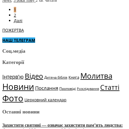
News
,
3 роки тому
2 хв.
читати
1
2
Далі
ПОЖЕРТВА
НАШ ТЕЛЕГРАМ
Соц.медіа
Категорії
Молитва
Відео
Інтерв'ю
Книга
Дитяча біблія
Новини
Статті
Послання
Проповіді
Розслідування
Фото
Церковний календар
Останні новини
Захистити святині — означає захистити пам’ять людства: