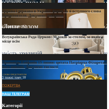
3 тижні тому
10
Церква і держава в Україні: формула зі вступного слова
Предстоятеля. Документ доктрини
3 тижні тому
13
Всеукраїнська Рада Церков: 30 років за столом, за яким є
місце всім
3 тижні тому
13
Проповідь Епіфанія 15 липня: цитата Патріарха Філарета з
його амвона. Документ тяглості
3 тижні тому
18
ПОЖЕРТВА
НАШ ТЕЛЕГРАМ
Категорії