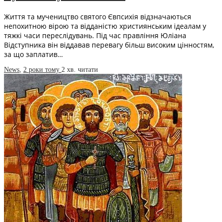
Життя та мучеництво святого Євпсихія відзначаються
непохитною вірою та відданістю християнським ідеалам у
тяжкі часи переслідувань. Під час правління Юліана
Відступника він віддавав перевагу більш високим цінностям,
за що заплатив…
News
,
2 роки тому
2 хв.
читати