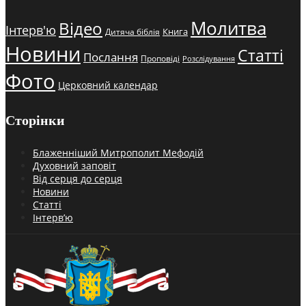
Молитва
Відео
Інтерв'ю
Книга
Дитяча біблія
Новини
Статті
Послання
Проповіді
Розслідування
Фото
Церковний календар
Сторінки
Блаженніший Митрополит Мефодій
Духовний заповіт
Від серця до серця
Новини
Статті
Інтерв’ю