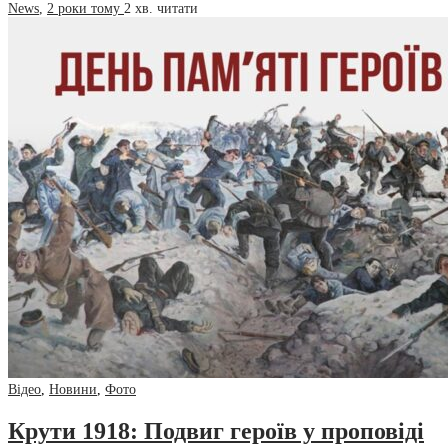
News
,
2 роки тому
2 хв.
читати
Відео
,
Новини
,
Фото
Крути 1918: Подвиг героїв у проповіді