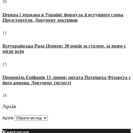
10
Церква і держава в Україні: формула зі вступного слова
Предстоятеля. Документ доктрини
13
Всеукраїнська Рада Церков: 30 років за столом, за яким є
місце всім
13
Проповідь Епіфанія 15 липня: цитата Патріарха Філарета з
його амвона. Документ тяглості
18
Архів
Архів
Контакти