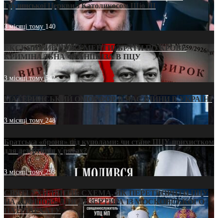
Грузинської Церкви з Католикосом Шіо III
3 місяці тому
140
ЕКСКЛЮЗИВ (ДОКУМЕНТИ)/БРАТИ ПО КРОВІ:
КРИМІНАЛЬНА ФРАНШИЗА В ПЦУ
3 місяці тому
542
МАТЕРИНСЬКИЙ ОМОРФОР В ЧАС ВІЙНИ В УКРАЇНІ
3 місяці тому
248
Братська «броня» під куполами: чи стане ПЦУ прихистком
для дезертирів у рясах?
3 місяці тому
293
СВЯТІ УХИЛЯНТИ: СХЕМА, ЯК ПЕРЕТВОРИТИ ПЦУ
НА «ОФШОР» ДЛЯ ДЕЗЕРТИРА ІЗ МОСКОВСЬКОГО
ПАТРІАРХАТУ