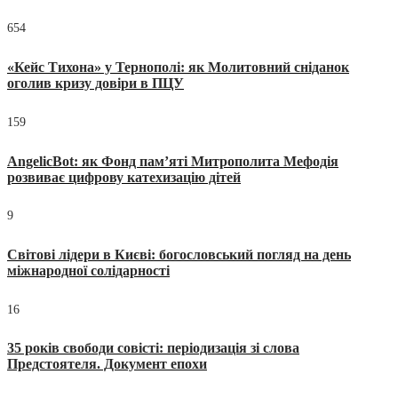
654
«Кейс Тихона» у Тернополі: як Молитовний сніданок
оголив кризу довіри в ПЦУ
159
AngelicBot: як Фонд пам’яті Митрополита Мефодія
розвиває цифрову катехизацію дітей
9
Світові лідери в Києві: богословський погляд на день
міжнародної солідарності
16
35 років свободи совісті: періодизація зі слова
Предстоятеля. Документ епохи