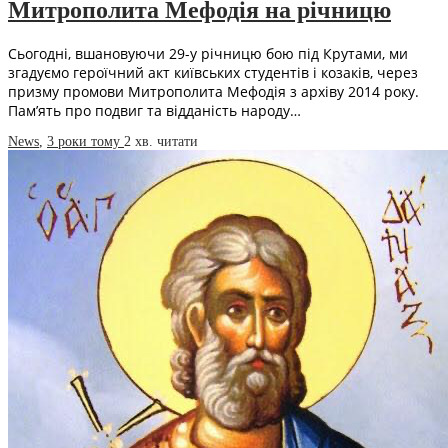
Митрополита Мефодія на річницю
Сьогодні, вшановуючи 29-у річницю бою під Крутами, ми
згадуємо героїчний акт київських студентів і козаків, через
призму промови Митрополита Мефодія з архіву 2014 року.
Пам’ять про подвиг та відданість народу…
News
,
3 роки тому
2 хв.
читати