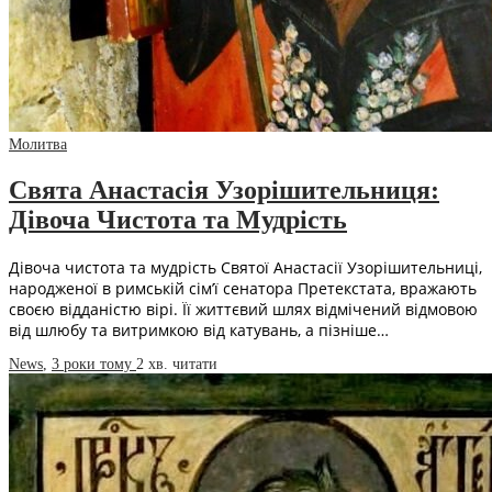
Молитва
Свята Анастасія Узорішительниця:
Дівоча Чистота та Мудрість
Дівоча чистота та мудрість Святої Анастасії Узорішительниці,
народженої в римській сім’ї сенатора Претекстата, вражають
своєю відданістю вірі. Її життєвий шлях відмічений відмовою
від шлюбу та витримкою від катувань, а пізніше…
News
,
3 роки тому
2 хв.
читати