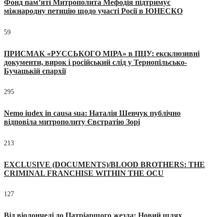
Фонд пам’яті Митрополита Мефодія підтримує
міжнародну петицію щодо участі Росії в ЮНЕСКО
59
ПРИСМАК «РУССЬКОГО МІРА» в ПЦУ: ексклюзивні
документи, вирок і російський слід у Тернопільсько-
Бучацькій єпархії
295
Nemo iudex in causa sua: Наталія Шевчук публічно
відповіла митрополиту Євстратію Зорі
213
EXCLUSIVE (DOCUMENTS)/BLOOD BROTHERS: THE
CRIMINAL FRANCHISE WITHIN THE OCU
127
Від віолончелі до Патріаршого жезла: Новий шлях