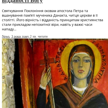
відданості Богу
Святкування Поклоніння оковам апостола Петра та
вшанування пам’яті мученика Данакта, читця церкви в II
столітті. Його вірність і відданість принципам християнства
стали прикладом непохитної віри, навіть у важкі часи
нападу…
News
,
3 роки тому
2 хв.
читати