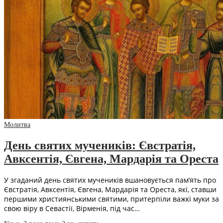
Молитва
День святих мучеників: Євстратія,
Авксентія, Євгена, Мардарія та Ореста
У згаданий день святих мучеників вшановується пам’ять про
Євстратія, Авксентія, Євгена, Мардарія та Ореста, які, ставши
першими християнськими святими, притерпіли важкі муки за
свою віру в Севастії, Вірменія, під час…