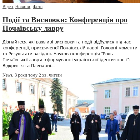
Відео
,
Новини
,
Фото
Події та Висновки: Конференція про
Почаївську лавру
Дізнайтеся, які важливі висновки та події відбулися під час
конференції, присвяченої Почаївській лаврі. Головні моменти
та Результати засідань Наукова конференція “Роль
Почаївської лаври в формуванні української ідентичності”:
Відкриття та Пленарні…
News
,
3 роки тому
2 хв.
читати