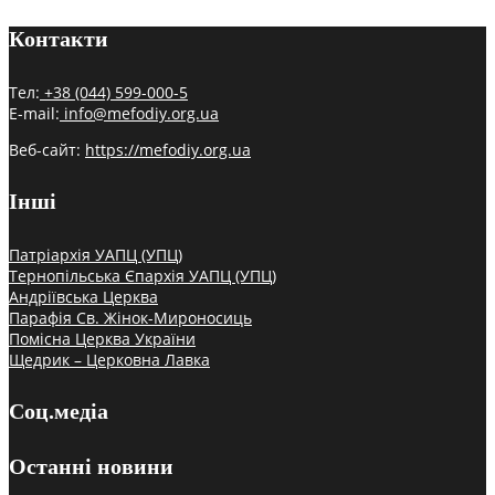
Контакти
Тел:
+38 (044) 599-000-5
E-mail:
info@mefodiy.org.ua
Веб-сайт:
https://mefodiy.org.ua
Інші
Патріархія УАПЦ (УПЦ)
Тернопільська Єпархія УАПЦ (УПЦ)
Андріївська Церква
Парафія Св. Жінок-Мироносиць
Помісна Церква України
Щедрик – Церковна Лавка
Соц.медіа
Останні новини