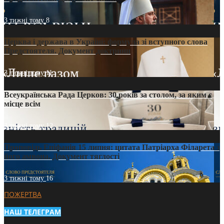
3 тижні тому
8
Церква і держава в Україні: формула зі вступного слова
Предстоятеля. Документ доктрини
3 тижні тому
11
Всеукраїнська Рада Церков: 30 років за столом, за яким є
місце всім
3 тижні тому
12
Проповідь Епіфанія 15 липня: цитата Патріарха Філарета з
його амвона. Документ тяглості
3 тижні тому
16
ПОЖЕРТВА
НАШ ТЕЛЕГРАМ