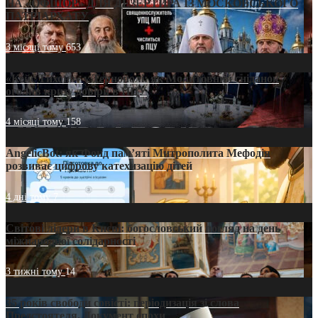
НА «ОФШОР» ДЛЯ ДЕЗЕРТИРА ІЗ МОСКОВСЬКОГО
ПАТРІАРХАТУ
3 місяці тому
653
«Кейс Тихона» у Тернополі: як Молитовний сніданок
оголив кризу довіри в ПЦУ
4 місяці тому
158
AngelicBot: як Фонд пам’яті Митрополита Мефодія
розвиває цифрову катехизацію дітей
4 дні тому
7
Світові лідери в Києві: богословський погляд на день
міжнародної солідарності
3 тижні тому
14
35 років свободи совісті: періодизація зі слова
Предстоятеля. Документ епохи