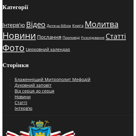
Категорії
Молитва
Відео
Інтерв'ю
Книга
Дитяча біблія
Новини
Статті
Послання
Проповіді
Розслідування
Фото
Церковний календар
Сторінки
Блаженніший Митрополит Мефодій
Духовний заповіт
Від серця до серця
Новини
Статті
Інтерв’ю