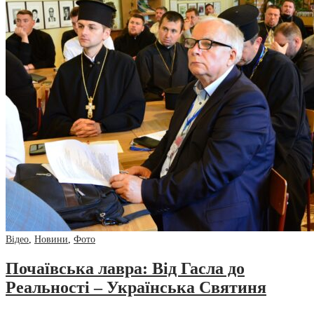
Відео
,
Новини
,
Фото
Почаївська лавра: Від Гасла до
Реальності – Українська Святиня