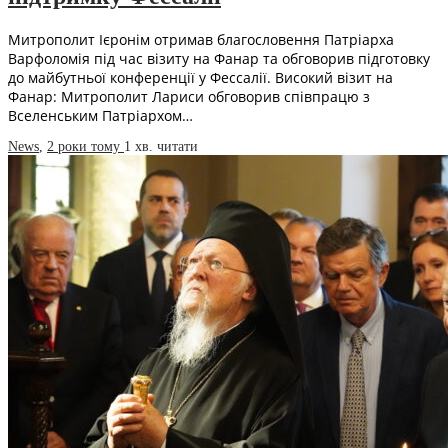
Митрополит Ієронім отримав благословення Патріарха
Варфоломія під час візиту на Фанар та обговорив підготовку
до майбутньої конференції у Фессалії. Високий візит на
Фанар: Митрополит Лариси обговорив співпрацю з
Вселенським Патріархом…
News
,
2 роки тому
1 хв.
читати