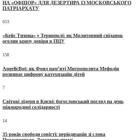
НА «ОФШОР» ДЛЯ ДЕЗЕРТИРА ІЗ МОСКОВСЬКОГО
ПАТРІАРХАТУ
653
«Кейс Тихона» у Тернополі: як Молитовний сніданок
оголив кризу довіри в ПЦУ
158
AngelicBot: як Фонд пам’яті Митрополита Мефодія
розвиває цифрову катехизацію дітей
7
Світові лідери в Києві: богословський погляд на день
міжнародної солідарності
14
35 років свободи совісті: періодизація зі слова
Предстоятеля. Документ епохи