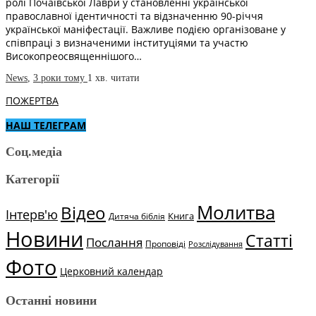
ролі Почаївської Лаври у становленні української
православної ідентичності та відзначенню 90-річчя
української маніфестації. Важливе подією організоване у
співпраці з визначеними інституціями та участю
Високопреосвященнішого…
News
,
3 роки тому
1 хв.
читати
ПОЖЕРТВА
НАШ ТЕЛЕГРАМ
Соц.медіа
Категорії
Молитва
Відео
Інтерв'ю
Книга
Дитяча біблія
Новини
Статті
Послання
Проповіді
Розслідування
Фото
Церковний календар
Останні новини