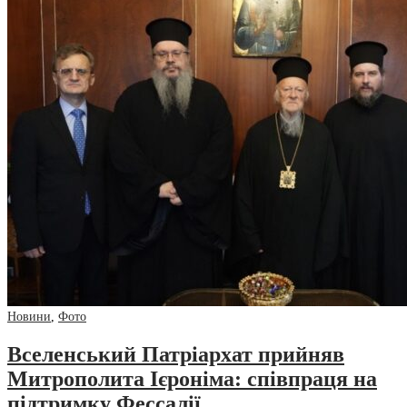
Новини
,
Фото
Вселенський Патріархат прийняв
Митрополита Ієроніма: співпраця на
підтримку Фессалії