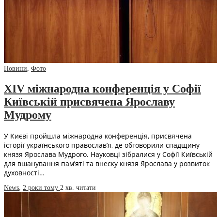
Новини
,
Фото
XIV міжнародна конференція у Софії
Київській присвячена Ярославу
Мудрому
У Києві пройшла міжнародна конференція, присвячена
історії українського православ’я, де обговорили спадщину
князя Ярослава Мудрого. Науковці зібралися у Софії Київській
для вшанування пам’яті та внеску князя Ярослава у розвиток
духовності…
News
,
2 роки тому
2 хв.
читати