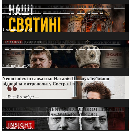
Захистити святині — означає захистити пам’ять людства:
Фонд пам’яті Митрополита Мефодія підтримує
міжнародну петицію щодо участі Росії в ЮНЕСКО
1 місяць тому
58
ПРИСМАК «РУССЬКОГО МІРА» в ПЦУ: ексклюзивні
документи, вирок і російський слід у Тернопільсько-
Бучацькій єпархії
2 місяці тому
293
Nemo iudex in causa sua: Наталія Шевчук публічно
відповіла митрополиту Євстратію Зорі
3 місяці тому
212
EXCLUSIVE (DOCUMENTS)/BLOOD BROTHERS: THE
CRIMINAL FRANCHISE WITHIN THE OCU
3 місяці тому
126