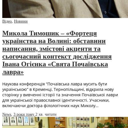
Відео
,
Новини
Микола Тимошик – «Фортеця
українства на Волині: обставини
написання, змістові акценти та
сьогочасний контекст дослідження
Івана Огієнка «Свята Почаївська
лавра»
Наукова конференція “Почаївська лавра мусить бути
українською” в Кременці, Тернопільщині, відкрила нову
сторінку у вивченні історії та значення Почаївської лаври
для української православної ідентичності. Учасники,
включаючи доктора філологічних наук Миколу…
News
,
3 роки тому
2 хв.
читати