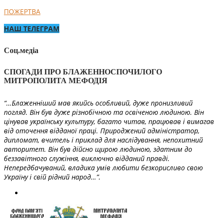
ПОЖЕРТВА
НАШ ТЕЛЕГРАМ
Соц.медіа
СПОГАДИ ПРО БЛАЖЕННОСПОЧИЛОГО
МИТРОПОЛИТА МЕФОДІЯ
“…Блаженніший мав якийсь особливий, дуже пронизливий
погляд. Він був дуже різнобічною та освіченою людиною. Він
цінував українську культуру, багато читав, працював і вимагав
від оточення відданої праці. Природжений адміністратор,
дипломат, вчитель і приклад для наслідування, непохитний
авторитет. Він був дійсно щирою людиною, здатним до
беззавітного служіння, виключно відданий правді.
Непередбачуваний, владика умів любити безкорисливо свою
Україну і свій рідний народ…”.