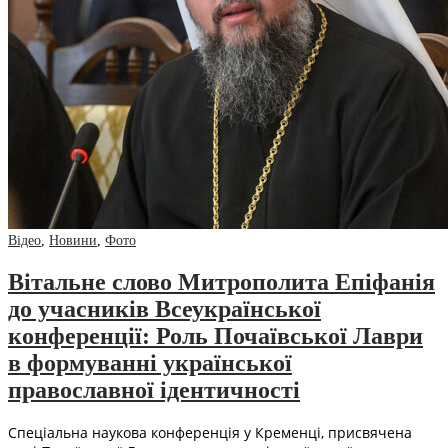
Відео
,
Новини
,
Фото
Вітальне слово Митрополита Епіфанія
до учасників Всеукраїнської
конференції: Роль Почаївської Лаври
в формуванні української
православної ідентичності
Спеціальна наукова конференція у Кременці, присвячена