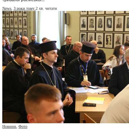
News
,
3 роки тому
2 хв.
читати
Новини
,
Фото