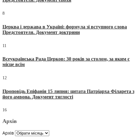
8
Церква і держава в Україні: формула зі вступного слова
Предстоятеля. Документ доктрини
11
Всеукраїнська Рада Церков: 30 років за столом, за яким є
місце всім
12
Проповідь Епіфанія 15 липня: цитата Патріарха Філарета з
його амвона. Документ тяглості
16
Архів
Архів