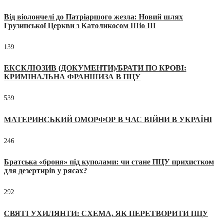
Від віолончелі до Патріаршого жезла: Новий шлях
Грузинської Церкви з Католикосом Шіо III
139
ЕКСКЛЮЗИВ (ДОКУМЕНТИ)/БРАТИ ПО КРОВІ:
КРИМІНАЛЬНА ФРАНШИЗА В ПЦУ
539
МАТЕРИНСЬКИЙ ОМОРФОР В ЧАС ВІЙНИ В УКРАЇНІ
246
Братська «броня» під куполами: чи стане ПЦУ прихистком
для дезертирів у рясах?
292
СВЯТІ УХИЛЯНТИ: СХЕМА, ЯК ПЕРЕТВОРИТИ ПЦУ