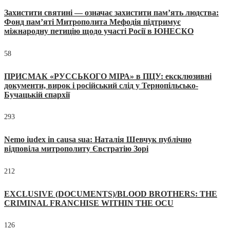
Захистити святині — означає захистити пам’ять людства:
Фонд пам’яті Митрополита Мефодія підтримує
міжнародну петицію щодо участі Росії в ЮНЕСКО
58
ПРИСМАК «РУССЬКОГО МІРА» в ПЦУ: ексклюзивні
документи, вирок і російський слід у Тернопільсько-
Бучацькій єпархії
293
Nemo iudex in causa sua: Наталія Шевчук публічно
відповіла митрополиту Євстратію Зорі
212
EXCLUSIVE (DOCUMENTS)/BLOOD BROTHERS: THE
CRIMINAL FRANCHISE WITHIN THE OCU
126