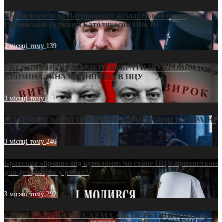
Від віолончелі до Патріаршого жезла: Новий шлях
Грузинської Церкви з Католикосом Шіо III
3 місяці тому
139
ЕКСКЛЮЗИВ (ДОКУМЕНТИ)/БРАТИ ПО КРОВІ:
КРИМІНАЛЬНА ФРАНШИЗА В ПЦУ
3 місяці тому
539
МАТЕРИНСЬКИЙ ОМОРФОР В ЧАС ВІЙНИ В УКРАЇНІ
3 місяці тому
246
Братська «броня» під куполами: чи стане ПЦУ прихистком
для дезертирів у рясах?
3 місяці тому
292
СВЯТІ УХИЛЯНТИ: СХЕМА, ЯК ПЕРЕТВОРИТИ ПЦУ