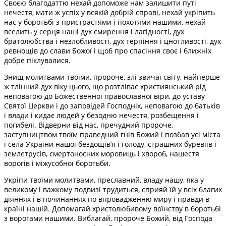
Своєю благодаттю нехай допоможе нам залишити путі
нечестя, мати ж успіх у всякій добрій справі, нехай укріпить
нас у боротьбі з пристрастями і похотями нашими, нехай
вселить у серця наші дух смирення і лагідності, дух
братолюбства і незлобливості, дух терпіння і цнотливості, дух
ревнощів до слави Божої і щоб про спасіння своє і ближніх
добре піклувалися.
Знищ молитвами твоїми, пророче, злі звичаї світу, найперше
ж тлінний дух віку цього, що розтліває християнський рід
неповагою до Божественної православної віри, до уставу
Святої Церкви і до заповідей Господніх, неповагою до батьків
і влади і кидає людей у безодню нечестя, розбещення і
погибелі. Відверни від нас, пречудний пророче,
заступництвом твоїм праведний гнів Божий і позбав усі міста
і села України нашої бездощів’я і голоду, страшних буревіїв і
землетрусів, смертоносних моровиць і хвороб, нашестя
ворогів і міжусобної боротьби.
Укріпи твоїми молитвами, преславний, владу нашу, яка у
великому і важкому подвизі трудиться, сприяй їй у всіх благих
діяннях і в починаннях по впровадженню миру і правди в
країні нашій. Допомагай христолюбивому воїнству в боротьбі
з ворогами нашими. Виблагай, пророче Божий, від Господа