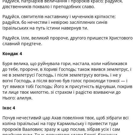
Радуйся, патріархів величання і пророків красо; радуйся,
дівственників похвало і преподобних славо.
Радуйся, святителів наставнику і мучеників кріпкосте;
радуйся, бо нечестям і невірою засліплених синів
Ізраїльських на путь істини навернув ти.
Радуйся, Іллє, великий пророче, другого пришестя Христового
славний предтече.
Кондак 4
Буря велика, що руйнувала гори, настала, коли наближався
до тебе, пророче, в Хориві Господь; також явився землетрус, і
не в землетрусі Господь, і після землетрусу вогонь, і не у
вогні Господь, а після вогню був голос прохолоди тонкої — і
тут явився тобі Господь; Його ж присутність відчувши, покрив
ти лице твоє милоттю, зі страхом і радістю взиваючи до
Нього: алилуя.
Ікос 4
Почув нечестивий цар Ахав повеління твоє, щоб зібрати всі
коліна Ізраїльські на гору Кармильську і привести туди
пророків Ваалових; зразу ж цар послав, зібрав усіх і сам
прийшов туди. Ти ж, ревнителю слави Божої, бажаючи