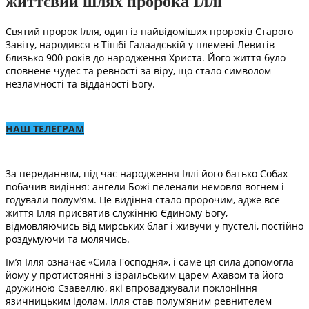
життєвий шлях пророка Іллі
Святий пророк Ілля, один із найвідоміших пророків Старого
Завіту, народився в Тішбі Галаадській у племені Левитів
близько 900 років до народження Христа. Його життя було
сповнене чудес та ревності за віру, що стало символом
незламності та відданості Богу.
НАШ ТЕЛЕГРАМ
За переданням, під час народження Іллі його батько Собах
побачив видіння: ангели Божі пеленали немовля вогнем і
годували полум’ям. Це видіння стало пророчим, адже все
життя Ілля присвятив служінню Єдиному Богу,
відмовляючись від мирських благ і живучи у пустелі, постійно
роздумуючи та молячись.
Ім’я Ілля означає «Сила Господня», і саме ця сила допомогла
йому у протистоянні з ізраїльським царем Ахавом та його
дружиною Єзавеллю, які впроваджували поклоніння
язичницьким ідолам. Ілля став полум’яним ревнителем