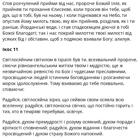
Спів розчулений прийми від нас, пророче Божий Іллє, як
прийняв ти прохання Єлисеєве, коли просив він тебе, щоб
дух, що в тобі, був на ньому, і коли піднімався на Небо, ти
опустив йому милоть твою, яку він прийняв, розділив, як і ти
раніше, Йорданські води, і став спадкоємцем діючої в тобі
Божої благодаті; так і нас покрий милоттю твоєї милості від
усяких бід і обставин, щоб з подякою взивали Богу: алилуя.
Ікос 11
Світлосяйним світилом в Ізраїлі був ти, всехвальний пророче,
сяючи рівноангельським житієм твоїм і мудрістю, ще ж
незвичайною ревністю по Бозі і чудесами преславними,
просвіщаючи людей істинним боговіданням і розганяючи
морок ідолослужіння. Тому взиваємо до тебе похвально,
співаючи:
Радуйся, світлосяйна зірко, що сяйвом своїм осяяла всю
вселенну; радуйся, світлоносна свічко, що постійно горить і
тих, хто в темряві перебуває, освічує.
Радуйся, духом премудрості і розуму осяяний, духом поради і
кріпкості сповнений; радуйся, духом відання і благочестя
просвіщений і духом страху Божого напоєний.