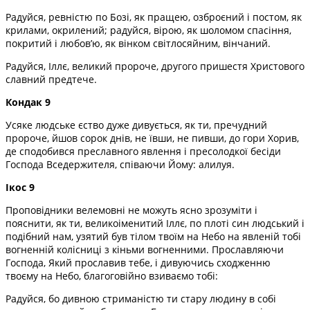
Радуйся, ревністю по Бозі, як пращею, озброєний і постом, як
крилами, окрилений; радуйся, вірою, як шоломом спасіння,
покритий і любов’ю, як вінком світлосяйним, вінчаний.
Радуйся, Іллє, великий пророче, другого пришестя Христового
славний предтече.
Кондак 9
Усяке людське єство дуже дивується, як ти, пречудний
пророче, йшов сорок днів, не ївши, не пивши, до гори Хорив,
де сподобився преславного явлення і пресолодкої бесіди
Господа Вседержителя, співаючи Йому: алилуя.
Ікос 9
Проповідники велемовні не можуть ясно зрозуміти і
пояснити, як ти, великоіменитий Іллє, по плоті син людський і
подібний нам, узятий був тілом твоїм на Небо на явленій тобі
вогненній колісниці з кіньми вогненними. Прославляючи
Господа, Який прославив тебе, і дивуючись сходженню
твоєму на Небо, благоговійно взиваємо тобі:
Радуйся, бо дивною стриманістю ти стару людину в собі