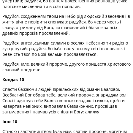
умертвив; радуйся, бо вогнем Божественних ревнощів усяке
плотське мислення ти в собі попалив.
Радуйся, сходженням твоїм на Небо рід людський звеселив і в
життя вічне повірити спонукав; радуйся, бо через честь і
славу, отриману від Бога, ти шанований і більше за всіх
древніх пророків прославлений.
Радуйся, ангельськими силами в оселях Небесних ти радісно
зустрінутий; радуйся, бо ім’я твоє у всьому світі шановане, і
ревність твоя по Бозі вельми прославляється.
Радуйся, Іллє, великий пророче, другого пришестя Христового
славний предтече.
Кондак 10
Спасти бажаючи людей Ізраїльських від омани Ваалової,
Всеблагий Бог обрав тебе, великий пророче, знаряддям волі
Своєї і одягнув тебе Божественною владою і силою, щоб ти
навертав невірних, виправляв беззаконних, просвіщав
затьмарених і навчав усіх співати Богу: алилуя.
Ікос 10
Стіною і заступництвом будь нам, святий пророче, могутнім