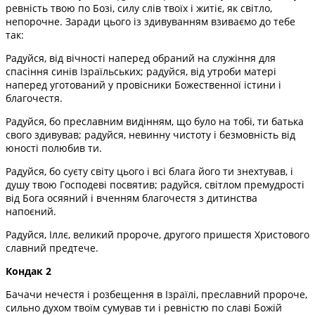
ревність твою по Бозі, силу слів твоїх і житіє, як світло,
непорочне. Заради цього із здивуванням взиваємо до тебе
так:
Радуйся, від вічності наперед обраний на служіння для
спасіння синів Ізраїльських; радуйся, від утроби матері
наперед уготований у провісники Божественної істини і
благочестя.
Радуйся, бо преславним видінням, що було на тобі, ти батька
свого здивував; радуйся, невинну чистоту і безмовність від
юності полюбив ти.
Радуйся, бо суєту світу цього і всі блага його ти знехтував, і
душу твою Господеві посвятив; радуйся, світлом премудрості
від Бога осяяний і вченням благочестя з дитинства
напоєний.
Радуйся, Іллє, великий пророче, другого пришестя Христового
славний предтече.
Кондак 2
Бачачи нечестя і розбещення в Ізраїлі, преславний пророче,
сильно духом твоїм сумував ти і ревністю по славі Божій