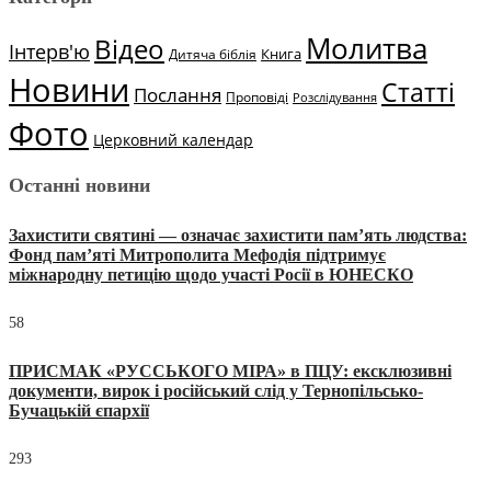
Молитва
Відео
Інтерв'ю
Книга
Дитяча біблія
Новини
Статті
Послання
Проповіді
Розслідування
Фото
Церковний календар
Останні новини
Захистити святині — означає захистити пам’ять людства:
Фонд пам’яті Митрополита Мефодія підтримує
міжнародну петицію щодо участі Росії в ЮНЕСКО
58
ПРИСМАК «РУССЬКОГО МІРА» в ПЦУ: ексклюзивні
документи, вирок і російський слід у Тернопільсько-
Бучацькій єпархії
293