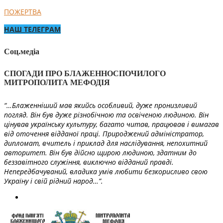
ПОЖЕРТВА
НАШ ТЕЛЕГРАМ
Соц.медіа
СПОГАДИ ПРО БЛАЖЕННОСПОЧИЛОГО
МИТРОПОЛИТА МЕФОДІЯ
“…Блаженніший мав якийсь особливий, дуже пронизливий
погляд. Він був дуже різнобічною та освіченою людиною. Він
цінував українську культуру, багато читав, працював і вимагав
від оточення відданої праці. Природжений адміністратор,
дипломат, вчитель і приклад для наслідування, непохитний
авторитет. Він був дійсно щирою людиною, здатним до
беззавітного служіння, виключно відданий правді.
Непередбачуваний, владика умів любити безкорисливо свою
Україну і свій рідний народ…”.