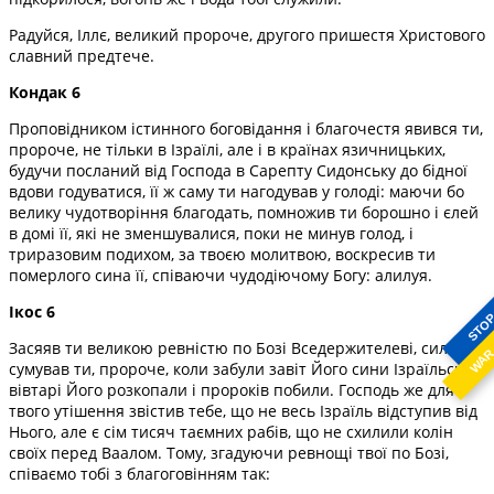
Радуйся, Іллє, великий пророче, другого пришестя Христового
славний предтече.
Кондак 6
Проповідником істинного боговідання і благочестя явився ти,
пророче, не тільки в Ізраїлі, але і в країнах язичницьких,
будучи посланий від Господа в Сарепту Сидонську до бідної
вдови годуватися, її ж саму ти нагодував у голоді: маючи бо
велику чудотворіння благодать, помножив ти борошно і єлей
в домі її, які не зменшувалися, поки не минув голод, і
триразовим подихом, за твоєю молитвою, воскресив ти
померлого сина її, співаючи чудодіючому Богу: алилуя.
Ікос 6
STO
Засяяв ти великою ревністю по Бозі Вседержителеві, сильно
WA
сумував ти, пророче, коли забули завіт Його сини Ізраїльські,
вівтарі Його розкопали і пророків побили. Господь же для
твого утішення звістив тебе, що не весь Ізраїль відступив від
Нього, але є сім тисяч таємних рабів, що не схилили колін
своїх перед Ваалом. Тому, згадуючи ревнощі твої по Бозі,
співаємо тобі з благоговінням так: