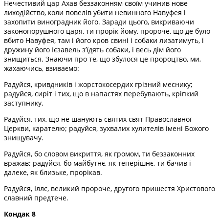
Нечестивий цар Ахав беззаконням своїм учинив нове
лиходійство, коли повелів убити невинного Навуфея і
захопити виноградник його. Заради цього, викриваючи
законопорушного царя, ти прорік йому, пророче, що де було
вбито Навуфея, там і його кров свині і собаки лизатимуть, і
дружину його Ієзавель з’їдять собаки, і весь дім його
знищиться. Знаючи про те, що збулося це пророцтво, ми,
жахаючись, взиваємо:
Радуйся, кривдників і жорстокосердих грізний меснику;
радуйся, сиріт і тих, що в напастях перебувають, кріпкий
заступнику.
Радуйся, тих, що не шанують святих свят Православної
Церкви, карателю; радуйся, зухвалих хулителів імені Божого
знищувачу.
Радуйся, бо словом викриття, як громом, ти беззаконних
вражав; радуйся, бо майбутнє, як теперішнє, ти бачив і
далеке, як близьке, прорікав.
Радуйся, Іллє, великий пророче, другого пришестя Христового
славний предтече.
Кондак 8