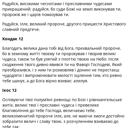
Радуйся, високими чеснотами і преславними чудесами
прикрашений; радуйся, бо суди Божі на землі виконував ти,
пророків же і царів помазував ти.
Радуйся, Іллє, великий пророче, другого пришестя Христового
славний предтече.
Кондак 12
Благодать велика дана тобі від Бога, прехвальний пророче,
бо в земному житті твоєму ти пророкував і творив великі
чудеса, також ти був узятий з плоттю твоєю на Небо: після
сходження твого дивно явився ти на Фаворі Господеві, Який
преобразився, і з ним ти розмовляв і донині не перестаєш
чудодіяти і випромінювати милості зцілення тим, хто ревно
тебе шанує, а до Бога вірно взиває: алилуя.
Ікос 12
Оспівуючи твої полум’яні ревнощі по Бозі і рівноангельське
житіє, великі твої і преславні чудеса і превелике
благовоління до тебе Господа, величаємо тебе,
великоіменитий пророче Іллє, але, не маючи змоги достойно
зобразити велич і славу твою, з розчуленням взиваємо до
тебе так: