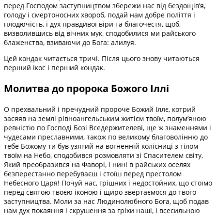
перед Господом заступництвом збережи нас від бездощів’я,
голоду і смертоносних хвороб, подай нам добре поліття і
плодючість, і дух правдивої віри та благочестя, щоб,
визволившись від вічних мук, сподобилися ми райського
блаженства, взиваючи до Бога: алилуя.
Цей кондак читається тричі. Після цього знову читаються
перший ікос і перший кондак.
Молитва до пророка Божого Іллі
О прехвальний і пречудний пророче Божий Іллє, котрий
засяяв на землі рівноангельським житієм твоїм, полум’яною
ревністю по Господі Бозі Вседержителеві, ще ж знаменнями і
чудесами преславними, також по великому благоволінню до
тебе Божому ти був узятий на вогненній колісниці з тілом
твоїм на Небо, сподобився розмовляти зі Спасителем світу,
Який преобразився на Фаворі, і нині в райських оселях
безперестанно перебуваєш і стоїш перед престолом
Небесного Царя! Почуй нас, грішних і недостойних, що стоїмо
перед святою твоєю іконою і щиро звертаємося до твого
заступництва. Моли за нас Людинолюбного Бога, щоб подав
нам дух покаяння і скрушення за гріхи наші, і всесильною