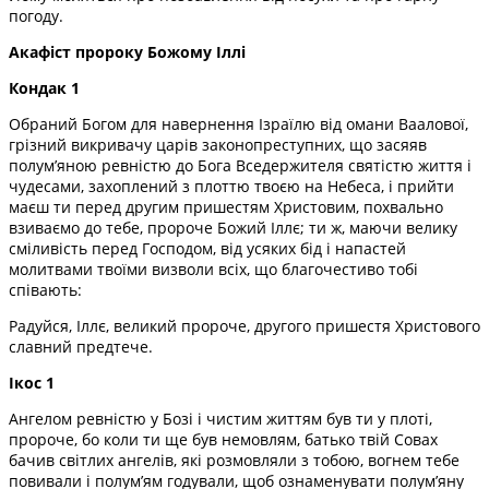
погоду.
Акафіст пророку Божому Іллі
Кондак 1
Обраний Богом для навернення Ізраїлю від омани Ваалової,
грізний викривачу царів законопреступних, що засяяв
полум’яною ревністю до Бога Вседержителя святістю життя і
чудесами, захоплений з плоттю твоєю на Небеса, і прийти
маєш ти перед другим пришестям Христовим, похвально
взиваємо до тебе, пророче Божий Іллє; ти ж, маючи велику
сміливість перед Господом, від усяких бід і напастей
молитвами твоїми визволи всіх, що благочестиво тобі
співають:
Радуйся, Іллє, великий пророче, другого пришестя Христового
славний предтече.
Ікос 1
Ангелом ревністю у Бозі і чистим життям був ти у плоті,
пророче, бо коли ти ще був немов­лям, батько твій Совах
бачив світлих ангелів, які розмовляли з тобою, вогнем тебе
повивали і полум’ям годували, щоб ознаменувати полум’яну