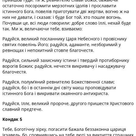
остаточно посоромити мерзотних ідолів і прославити
істинного Бога, повелів приготувати дві жертви, вогню ж на
них не давати, і сказав: і буде Бог той, хто пошле вогонь.
Почувши це, всі люди говорили: добре слово Іллі, нехай буде
так. Ми ж, величаючи тебе, взиваємо:
Радуйся, великий посланнику Царя Небесного і провіснику
святих повелінь Його; радуйся, адаманте, незборимий у
ревнощах і непохитний стовпе благочестя.
Радуйся, сильний захиснику істини і твердий протиборнику
ворогів Божих; радуйся, нечестя викривачу і насаджувачу
благочестя.
Радуйся, полум’яний ревнителю Божествен­ної слави;
радуйся, бо і в останнім дні світу маєш проповідувати
істинного Бога і викривати окаянного антихриста.
Радуйся, Іллє, великий пророче, другого пришестя Христового
славний предтече.
Кондак 5
Тебе, Боготічну зірку, погасити бажала беззаконна цариця
Ієзавель, бо, сповнившись на тебе люті за викриття страшних