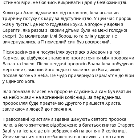
істинної віри, не боячись викривати царя у безбожництві.
Коли цар Ахав відмовився від покаяння, Ілля оголосив
трирічну посуху як кару за відступництво. У цей час пророк
жив у пустелі, де його годували круки, а згодом у вдови з
Сарепти, яка разом зі своїми дітьми була на межі голодної
смерті. За молитвами Іллі борошно та олія у вдови не
вичерпувалися, а її померлий син був воскреслий.
Після закінчення посухи Ілля зустрівся з Ахавом на горі
Кармел, де відбулося знаменне протистояння між пророками
Ваала та Іллею. Після невдачі пророків Ваала Ілля побудував
жертовник, змочив його водою і молився до Бога, який
послав вогонь з неба. Це чудо привернуло ізраїльтян до віри
у Єдиного Бога.
Ілля помазав Єлисея на пророче служіння, а сам був взятий
на небо живим на вогненній колісниці. За переданням,
пророк Ілля буде предтечею Другого пришестя Христа,
закликаючи людей до покаяння.
Православні християни здавна шанують святого пророка
Іллю, а його життєпис відображено в багатьох книгах Старого
Завіту та іконах, де він зображений на вогняній колісниці.
Йому моляться про позбавлення від посухи та про гарну