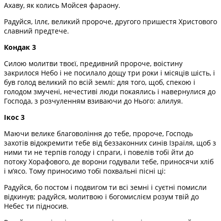
Ахаву, як колись Мойсея фараону.
Радуйся, Іллє, великий пророче, другого пришестя Христового
славний предтече.
Кондак 3
Силою молитви твоєї, предивний пророче, воістину
закрилося Небо і не посилало дощу три роки і місяців шість, і
був голод великий по всій землі: для того, щоб, спекою і
голодом змучені, нечестиві люди покаялись і навернулися до
Господа, з розчуленням взиваючи до Нього: алилуя.
Ікос 3
Маючи велике благовоління до тебе, пророче, Господь
захотів відокремити тебе від беззаконних синів Ізраїля, щоб з
ними ти не терпів голоду і спраги, і повелів тобі йти до
потоку Хорафового, де ворони годували тебе, приносячи хліб
і м’ясо. Тому приносимо тобі похвальні пісні ці:
Радуйся, бо постом і подвигом ти всі земні і суєтні помисли
відкинув; радуйся, молитвою і богомислієм розум твій до
Небес ти підносив.