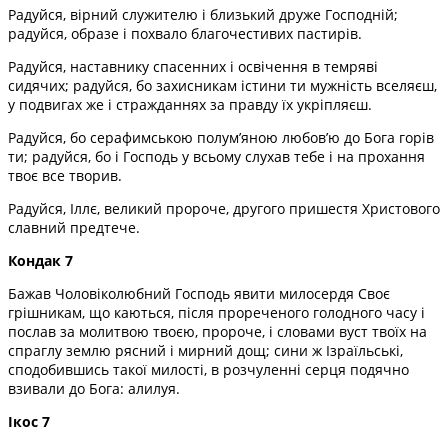
Радуйся, вірний служителю і близький друже Господній;
радуйся, образе і похвало благочестивих пастирів.
Радуйся, наставнику спасенних і освічення в темряві
сидячих; радуйся, бо захисникам істини ти мужність вселяєш,
у подвигах же і стражданнях за правду їх укріпляєш.
Радуйся, бо серафимською полум’яною любов’ю до Бога горів
ти; радуйся, бо і Господь у всьому слухав тебе і на прохання
твоє все творив.
Радуйся, Іллє, великий пророче, другого пришестя Христового
славний предтече.
Кондак 7
Бажав Чоловіколюбний Господь явити милосердя Своє
грішникам, що каються, після прореченого голодного часу і
послав за молитвою твоєю, пророче, і словами вуст твоїх на
спраглу землю рясний і мирний дощ; сини ж Ізраїльські,
сподобившись такої милості, в розчуленні сер­ця подячно
взивали до Бога: алилуя.
Ікос 7