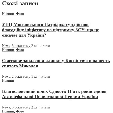
Схожі записи
Новини
,
Фото
УПЦ Московського Патріархату здійснює
благодійну ініціативу на підтримку ЗСУ: що це
означає для України?
News
,
3 роки тому
2 хв.
читати
Новини
,
Фото
Святкове запалення ялинки у Києві: свято на честь
святого Миколая
News
,
2 роки тому
1 хв.
читати
Новини
Благословенний шлях Єдності: П’ять років єдиної
Автокефальної Православної Церкви України
News
,
3 роки тому
2 хв.
читати
Новини
,
Фото