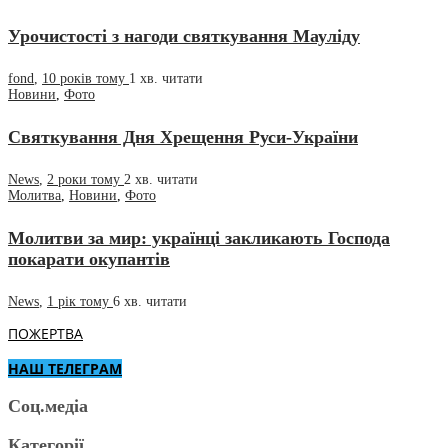
Урочистості з нагоди святкування Мауліду
fond
,
10 років тому
1 хв.
читати
Новини
,
Фото
Святкування Дня Хрещення Руси-України
News
,
2 роки тому
2 хв.
читати
Молитва
,
Новини
,
Фото
Молитви за мир: українці закликають Господа
покарати окупантів
News
,
1 рік тому
6 хв.
читати
ПОЖЕРТВА
НАШ ТЕЛЕГРАМ
Соц.медіа
Категорії