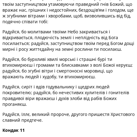
твоїм заступництвом утамовуючи праведний гнів Божий, що
вражає нас, грішних і недостойних, бездощів’ям і голодом, ще
ж згубними вітрами і хворобами, щоб, визволившись від бід,
подячно співати тобі:
Радуйся, бо молитвами твоїми Небо закривається і
відкривається, плодючість землі і неплідність від Бога
посилається; радуйся, заступництвом твоїм перед Богом дощі
мирні і росу життєдайну на земні рослини ти посилаєш.
Радуйся, бо бурхливі хвилі морські і страшні бурі ти
втихомирюєш і громами та блискавками з волі Божої керуєш;
радуйся, бо згубні вітри і смертоносні моровиці, що
вражають людей і худобу, ти втихомирюєш.
Радуйся, сиріт і вдів годувальнику і щедрих людей
покровителю; радуйся, бо нечестивих хулителів і гонителів
правдивої віри вражаєш і духів злоби від рабів Божих
проганяєш.
Радуйся, Іллє, великий пророче, другого пришестя Христового
славний предтече.
Кондак 11