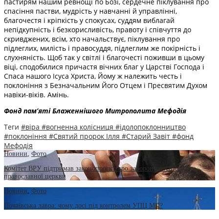
пастирям нашим ревнощі по Бозі, сердечне піклування про
спасіння пастви, мудрість у навчанні й управлінні,
благочестя і кріпкість у спокусах, суддям виблагай
непідкупність і безкорисливість, правоту і співчуття до
скривджених, всім, хто начальствує, піклування про
підлеглих, милість і правосуддя, підлеглим же покірність і
слухняність. Щоб так у світлі і благочесті поживши в цьому
віці, сподобилися причастя вічних благ у Царстві Господа і
Спаса нашого Ісуса Христа, Йому ж належить честь і
поклоніння з Безначальним Його Отцем і Пресвятим Духом
навіки-віків. Амінь.
Фонд пам’яті Блаженнішого Митрополита Мефоді
я
Теги
#віра
#вогненна колісниця
#ідолопоклонництво
#поклоніння
#Святий пророк Ілля
#Старий Завіт
#фонд
Мефодія
Новини
,
Фото
Комітет ВРУ підтримав законопроєкт про заборону російської
православної церкви
Новини
,
Фото
Почаївська лавра: чому досі під контролем УПЦ МП?