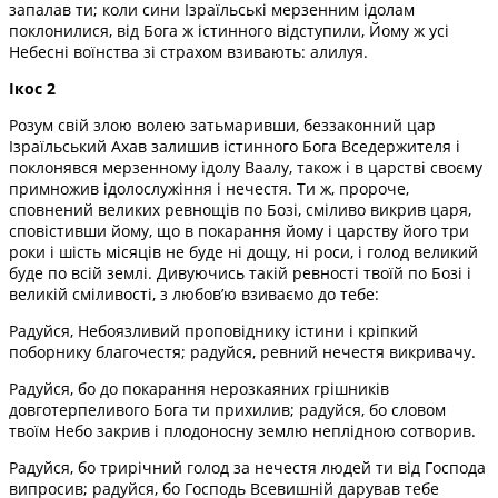
запалав ти; коли сини Ізраїльські мерзенним ідолам
поклонилися, від Бога ж істинного відступили, Йому ж усі
Небесні воїнства зі страхом взивають: алилуя.
Ікос 2
Розум свій злою волею затьмаривши, беззаконний цар
Ізраїльський Ахав залишив істинного Бога Вседержителя і
поклонявся мерзенному ідолу Ваалу, також і в царстві своєму
примножив ідолослужіння і нечестя. Ти ж, пророче,
сповнений великих ревнощів по Бозі, сміливо викрив царя,
сповістивши йому, що в покарання йому і царству його три
роки і шість місяців не буде ні дощу, ні роси, і голод великий
буде по всій землі. Дивуючись такій ревності твоїй по Бозі і
великій сміливості, з любов’ю взиваємо до тебе:
Радуйся, Небоязливий проповіднику істини і кріпкий
поборнику благочестя; радуйся, ревний нечестя викривачу.
Радуйся, бо до покарання нерозкаяних грішників
довготерпеливого Бога ти прихилив; радуйся, бо словом
твоїм Небо закрив і плодоносну землю неплідною сотворив.
Радуйся, бо трирічний голод за нечестя людей ти від Господа
випросив; радуйся, бо Господь Всевишній дарував тебе