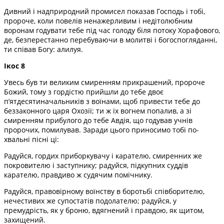
Дивний і надприродний промисел показав Господь і тобі,
пророче, коли повелів ненажерливим і недітолюбним
воронам годувати тебе під час голоду біля потоку Хорафового,
де, безперестанно перебуваючи в молитві і богоспогляданні,
ти співав Богу: алилуя.
Ікос 8
Увесь був ти великим смиренням прикрашений, пророче
Божий, тому з гордістю прийшли до тебе двоє
п’ятдесятиначальників з воїнами, щоб привести тебе до
беззаконного царя Охозії; ти ж їх вогнем попалив, а зі
смиренням прибулого до тебе Авдія, що годував учнів
пророчих, помилував. Заради цього приносимо тобі по­
хвальні пісні ці:
Радуйся, гордих приборкувачу і карателю, смиренних же
покровителю і заступнику; радуйся, підкупних суддів
карателю, правдиво ж судячим помічнику.
Радуйся, правовірному воїнству в боротьбі співборителю,
нечестивих же супостатів подолателю; радуйся, у
премудрість, як у броню, вдягнений і правдою, як щитом,
захищений.