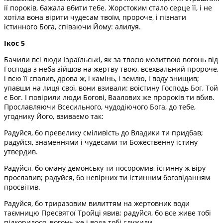
її пороків, бажала вбити тебе. Жорстоким стало серце її, і не
хотіла вона вірити чудесам твоїм, пророче, і пізнати
істинного Бога, співаючи Йому: алилуя.
Ікос 5
Бачили всі люди Ізраїльські, як за твоєю молитвою вогонь від
Господа з неба зійшов на жертву твою, всехвальний пророче,
і всю її спалив, дрова ж, і камінь, і землю, і воду знищив;
упавши на лиця свої, вони взивали: воістину Господь Бог, Той
є Бог. І повірили люди Богові, Ваалових же пророків ти вбив.
Прославляючи Всесильного, чудодіючого Бога, до тебе,
угоднику Його, взиваємо так:
Радуйся, бо превелику сміливість до Владики ти придбав;
радуйся, знаменнями і чудесами ти Божественну істину
утвердив.
Радуйся, бо оману демонську ти посоромив, істинну ж віру
прославив; радуйся, бо невірних ти істинним боговіданням
просвітив.
Радуйся, бо триразовим вилиттям на жертовник води
таємницю Пресвятої Тройці явив; радуйся, бо все живе тобі
підкорилося, вогонь же і вода тобі служили.