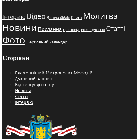
Молитва
Відео
Інтерв'ю
Книга
Дитяча біблія
Новини
Статті
Послання
Проповіді
Розслідування
Фото
Церковний календар
Сторінки
Блаженніший Митрополит Мефодій
Духовний заповіт
Від серця до серця
Новини
Статті
Інтерв’ю