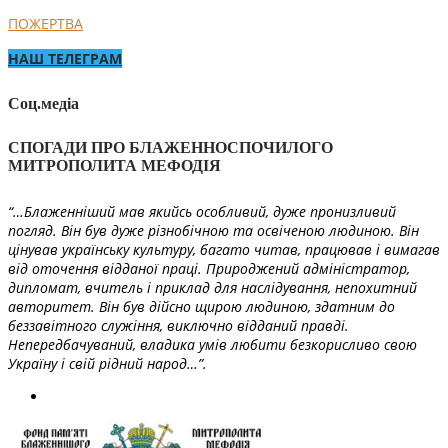
ПОЖЕРТВА
НАШ ТЕЛЕГРАМ
Соц.медіа
СПОГАДИ ПРО БЛАЖЕННОСПОЧИЛОГО
МИТРОПОЛИТА МЕФОДІЯ
“…Блаженніший мав якийсь особливий, дуже пронизливий
погляд. Він був дуже різнобічною та освіченою людиною. Він
цінував українську культуру, багато читав, працював і вимагав
від оточення відданої праці. Природжений адміністратор,
дипломат, вчитель і приклад для наслідування, непохитний
авторитет. Він був дійсно щирою людиною, здатним до
беззавітного служіння, виключно відданий правді.
Непередбачуваний, владика умів любити безкорисливо свою
Україну і свій рідний народ…”.