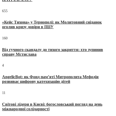
655
«Кейс Тихона» у Тернополі: як Молитовний сніданок
оголив кризу довіри в ПЦУ
160
Від гучного скандалу до тихого закриття: хто зупинив
справу Мстислава
4
AngelicBot: як Фонд пам’яті Митрополита Мефодія
розвиває цифрову катехизацію дітей
11
Світові лідери в Києві: богословський погляд на день
міжнародної солідарності