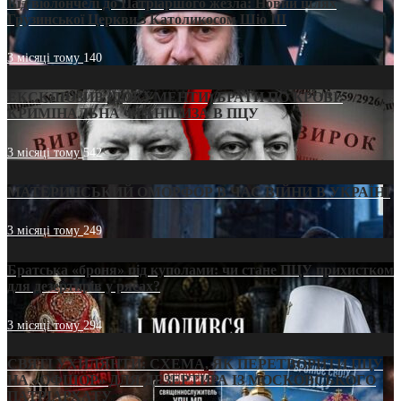
Від віолончелі до Патріаршого жезла: Новий шлях
Грузинської Церкви з Католикосом Шіо III
3 місяці тому
140
ЕКСКЛЮЗИВ (ДОКУМЕНТИ)/БРАТИ ПО КРОВІ:
КРИМІНАЛЬНА ФРАНШИЗА В ПЦУ
3 місяці тому
542
МАТЕРИНСЬКИЙ ОМОРФОР В ЧАС ВІЙНИ В УКРАЇНІ
3 місяці тому
249
Братська «броня» під куполами: чи стане ПЦУ прихистком
для дезертирів у рясах?
3 місяці тому
294
СВЯТІ УХИЛЯНТИ: СХЕМА, ЯК ПЕРЕТВОРИТИ ПЦУ
НА «ОФШОР» ДЛЯ ДЕЗЕРТИРА ІЗ МОСКОВСЬКОГО
ПАТРІАРХАТУ