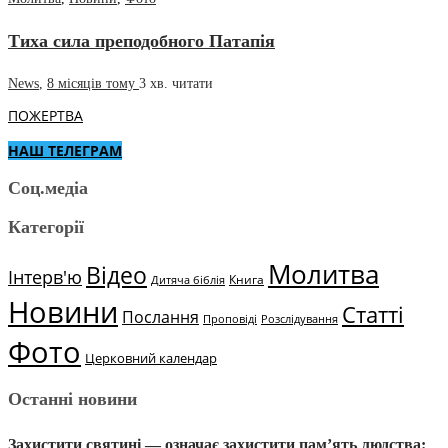
Тиха сила преподобного Патапія
News
,
8 місяців тому
3 хв.
читати
ПОЖЕРТВА
НАШ ТЕЛЕГРАМ
Соц.медіа
Категорії
Молитва
Відео
Інтерв'ю
Книга
Дитяча біблія
Новини
Статті
Послання
Проповіді
Розслідування
Фото
Церковний календар
Останні новини
Захистити святині — означає захистити пам’ять людства: