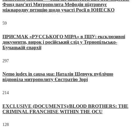
Фонд пам’яті Митрополита Мефодія підтримує
міжнародну петицію щодо участі Росії в ЮНЕСКО
59
ПРИСМАК «РУССЬКОГО МІРА» в ПЦУ: ексклюзивні
документи, вирок і російський слід у Тернопільсько-
Бучацькій єпархії
297
Nemo iudex in causa sua: Наталія Шевчук публічно
відповіла митрополиту Євстратію Зорі
214
EXCLUSIVE (DOCUMENTS)/BLOOD BROTHERS: THE
CRIMINAL FRANCHISE WITHIN THE OCU
128