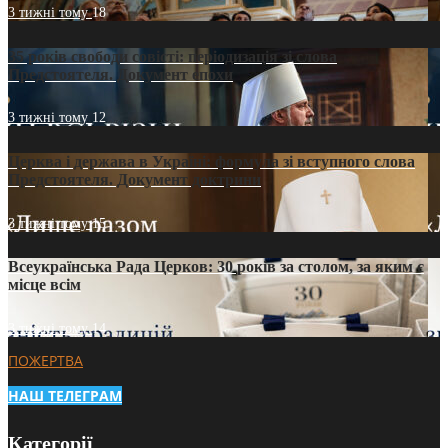
3 тижні тому
18
35 років свободи совісті: періодизація зі слова
Предстоятеля. Документ епохи
3 тижні тому
12
Церква і держава в Україні: формула зі вступного слова
Предстоятеля. Документ доктрини
3 тижні тому
15
Всеукраїнська Рада Церков: 30 років за столом, за яким є
місце всім
3 тижні тому
14
ПОЖЕРТВА
НАШ ТЕЛЕГРАМ
Категорії