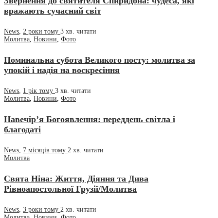
Звернення до святителя Спиридона: чудеса, які
вражають сучасний світ
News
,
2 роки тому
3 хв.
читати
Молитва
,
Новини
,
Фото
Поминальна субота Великого посту: молитва за
упокій і надія на воскресіння
News
,
1 рік тому
3 хв.
читати
Молитва
,
Новини
,
Фото
Навечір’я Богоявлення: переддень світла і
благодаті
News
,
7 місяців тому
2 хв.
читати
Молитва
Свята Ніна: Життя, Діяння та Дива
Рівноапостольної Грузії/Молитва
News
,
3 роки тому
2 хв.
читати
Молитва
,
Новини
,
Фото