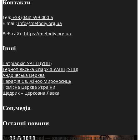
Контакти
Тел:
+38 (044) 599-000-5
E-mail:
info@mefodiy.org.ua
Веб-сайт:
https://mefodiy.org.ua
Інші
Патріархія УАПЦ (УПЦ)
Тернопільська Єпархія УАПЦ (УПЦ)
Андріївська Церква
Парафія Св. Жінок-Мироносиць
Помісна Церква України
Щедрик – Церковна Лавка
Соц.медіа
Останні новини
Захистити святині — означає захистити пам’ять людства: