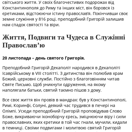
світського життя. У своїх благочестивих подорожах від
Константинополя до Риму та інших міст, він боровся із
єретиками, відстоюючи істину православ’я. Покінчивши своє
земне служіння у 816 році, преподобний Григорій залишив
нам спадок святості та віри.
Життя, Подвиги та Чудеса в Служінні
Православ’ю
20 листопада – день святого Григорія.
Преподобний Григорій Декаполіт народився в Декаполіті
Ісаврійському в VIII столітті. З дитинства він полюбив храм
Божий, церковні служби. Постійно з благоговінням читав
Святе Письмо. Щоб уникнути одруження, на якому
наполягали батьки, святий таємно пішов з дому.
Все своє життя він провів в мандрах: був у Константинополі,
Римі, Коринфі, Солуні, деякий час трудився в печері на
Олімпі. Усюди преподобний Григорій проповідував Слово
Боже, викриваючи іконоборчу єресь, зміцнюючи віру і сили
православних, яких єретики в той час гнали, мучили, кидали
в темниці. Своїми подвигами і молитвою святий Григорій