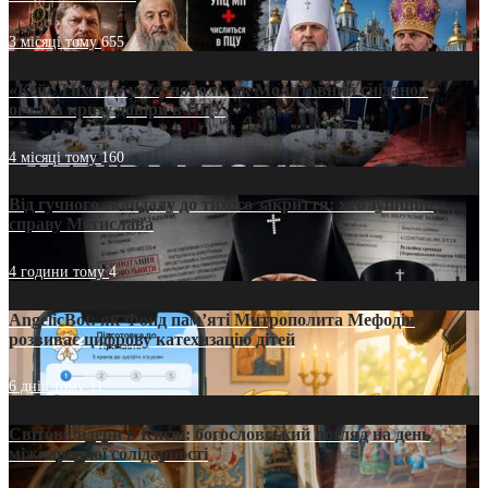
3 місяці тому
655
«Кейс Тихона» у Тернополі: як Молитовний сніданок
оголив кризу довіри в ПЦУ
4 місяці тому
160
Від гучного скандалу до тихого закриття: хто зупинив
справу Мстислава
4 години тому
4
AngelicBot: як Фонд пам’яті Митрополита Мефодія
розвиває цифрову катехизацію дітей
6 днів тому
11
Світові лідери в Києві: богословський погляд на день
міжнародної солідарності