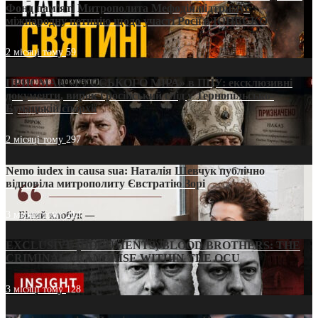
Фонд пам’яті Митрополита Мефодія підтримує
міжнародну петицію щодо участі Росії в ЮНЕСКО
2 місяці тому
59
ПРИСМАК «РУССЬКОГО МІРА» в ПЦУ: ексклюзивні
документи, вирок і російський слід у Тернопільсько-
Бучацькій єпархії
2 місяці тому
297
Nemo iudex in causa sua: Наталія Шевчук публічно
відповіла митрополиту Євстратію Зорі
3 місяці тому
214
EXCLUSIVE (DOCUMENTS)/BLOOD BROTHERS: THE
CRIMINAL FRANCHISE WITHIN THE OCU
3 місяці тому
128