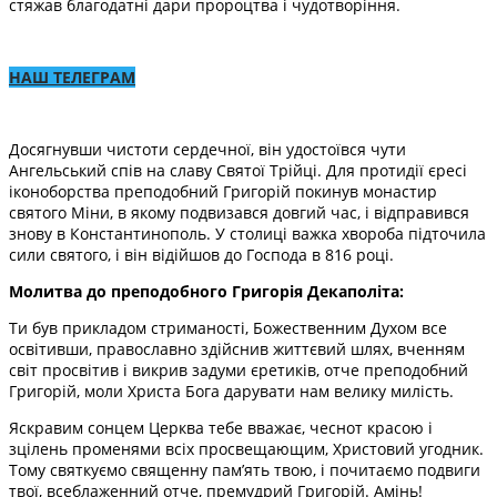
стяжав благодатні дари пророцтва і чудотворіння.
НАШ ТЕЛЕГРАМ
Досягнувши чистоти сердечної, він удостоївся чути
Ангельський спів на славу Святої Трійці. Для протидії єресі
іконоборства преподобний Григорій покинув монастир
святого Міни, в якому подвизався довгий час, і відправився
знову в Константинополь. У столиці важка хвороба підточила
сили святого, і він відійшов до Господа в 816 році.
Молитва до преподобного Григорія Декаполіта:
Ти був прикладом стриманості, Божественним Духом все
освітивши, православно здійснив життєвий шлях, вченням
світ просвітив і викрив задуми єретиків, отче преподобний
Григорій, моли Христа Бога дарувати нам велику милість.
Яскравим сонцем Церква тебе вважає, чеснот красою і
зцілень променями всіх просвещающим, Христовий угодник.
Тому святкуємо священну пам’ять твою, і почитаємо подвиги
твої, всеблаженний отче, премудрий Григорій. Амінь!