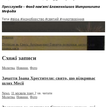
Пресслужба – Фонд пам’яті Блаженнішого Митрополита
Мефодія
Теги
#віра
#іконоборство
#святий
#чудотворіння
Молитва
Молитва за Героїв: Батьківська Турбота та Сила Віри у Військовий Час
Новини
Путінізм як Єресь: Архімандрит Говорун розкриває загрозу для
православ'я
Схожі записи
Молитва
,
Новини
,
Фото
Зачаття Іоана Хрестителя: свято, що відкриває
шлях Месії
News
,
11 місяців тому
2 хв.
читати
Молитва
,
Новини
,
Фото