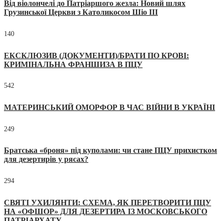
Від віолончелі до Патріаршого жезла: Новий шлях
Грузинської Церкви з Католикосом Шіо III
140
ЕКСКЛЮЗИВ (ДОКУМЕНТИ)/БРАТИ ПО КРОВІ:
КРИМІНАЛЬНА ФРАНШИЗА В ПЦУ
542
МАТЕРИНСЬКИЙ ОМОРФОР В ЧАС ВІЙНИ В УКРАЇНІ
249
Братська «броня» під куполами: чи стане ПЦУ прихистком
для дезертирів у рясах?
294
СВЯТІ УХИЛЯНТИ: СХЕМА, ЯК ПЕРЕТВОРИТИ ПЦУ
НА «ОФШОР» ДЛЯ ДЕЗЕРТИРА ІЗ МОСКОВСЬКОГО
ПАТРІАРХАТУ