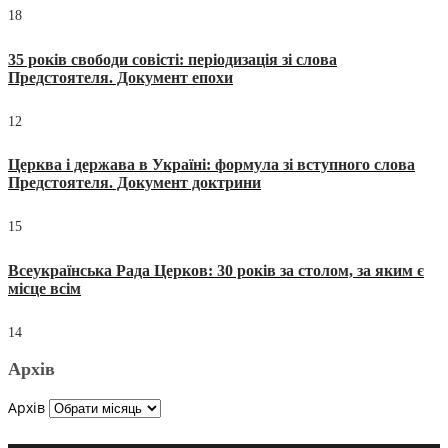
18
35 років свободи совісті: періодизація зі слова
Предстоятеля. Документ епохи
12
Церква і держава в Україні: формула зі вступного слова
Предстоятеля. Документ доктрини
15
Всеукраїнська Рада Церков: 30 років за столом, за яким є
місце всім
14
Архів
Архів